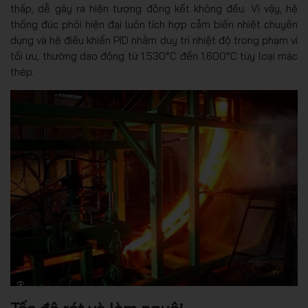
thấp, dễ gây ra hiện tượng đông kết không đều. Vì vậy, hệ
thống đúc phôi hiện đại luôn tích hợp cảm biến nhiệt chuyên
dụng và hệ điều khiển PID nhằm duy trì nhiệt độ trong phạm vi
tối ưu, thường dao động từ 1.530°C đến 1.600°C tùy loại mác
thép.