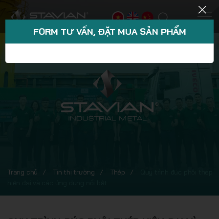
FORM TƯ VẤN, ĐẶT MUA SẢN PHẨM
Trang chủ
Tin thị trường
Thép
Quy trình đúc phôi thép
hiện đại và các ứng dụng nổi bật