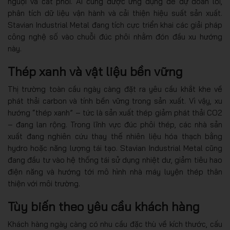
nguội và cắt phôi. AI cũng được ứng dụng để dự đoán lỗi,
phân tích dữ liệu vận hành và cải thiện hiệu suất sản xuất.
Stavian Industrial Metal đang tích cực triển khai các giải pháp
công nghệ số vào chuỗi đúc phôi nhằm đón đầu xu hướng
này.
Thép xanh và vật liệu bền vững
Thị trường toàn cầu ngày càng đặt ra yêu cầu khắt khe về
phát thải carbon và tính bền vững trong sản xuất. Vì vậy, xu
hướng “thép xanh” – tức là sản xuất thép giảm phát thải CO2
– đang lan rộng. Trong lĩnh vực đúc phôi thép, các nhà sản
xuất đang nghiên cứu thay thế nhiên liệu hóa thạch bằng
hydro hoặc năng lượng tái tạo. Stavian Industrial Metal cũng
đang đầu tư vào hệ thống tái sử dụng nhiệt dư, giảm tiêu hao
điện năng và hướng tới mô hình nhà máy luyện thép thân
thiện với môi trường.
Tùy biến theo yêu cầu khách hàng
Khách hàng ngày càng có nhu cầu đặc thù về kích thước, cấu