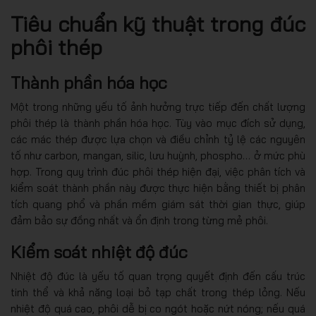
Tiêu chuẩn kỹ thuật trong đúc
phôi thép
Thành phần hóa học
Một trong những yếu tố ảnh hưởng trực tiếp đến chất lượng
phôi thép là thành phần hóa học. Tùy vào mục đích sử dụng,
các mác thép được lựa chọn và điều chỉnh tỷ lệ các nguyên
tố như carbon, mangan, silic, lưu huỳnh, phospho… ở mức phù
hợp. Trong quy trình đúc phôi thép hiện đại, việc phân tích và
kiểm soát thành phần này được thực hiện bằng thiết bị phân
tích quang phổ và phần mềm giám sát thời gian thực, giúp
đảm bảo sự đồng nhất và ổn định trong từng mẻ phôi.
Kiểm soát nhiệt độ đúc
Nhiệt độ đúc là yếu tố quan trọng quyết định đến cấu trúc
tinh thể và khả năng loại bỏ tạp chất trong thép lỏng. Nếu
nhiệt độ quá cao, phôi dễ bị co ngót hoặc nứt nóng; nếu quá