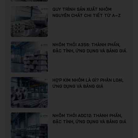
QUY TRÌNH SẢN XUẤT NHÔM
NGUYÊN CHẤT CHI TIẾT TỪ A–Z
NHÔM THỎI A356: THÀNH PHẦN,
ĐẶC TÍNH, ỨNG DỤNG VÀ BẢNG GIÁ
HỢP KIM NHÔM LÀ GÌ? PHÂN LOẠI,
ỨNG DỤNG VÀ BẢNG GIÁ
NHÔM THỎI ADC12: THÀNH PHẦN,
ĐẶC TÍNH, ỨNG DỤNG VÀ BẢNG GIÁ