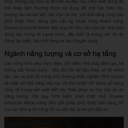
mòn, chống oxy hóa và độ bền va đập cao. Phôi slab dùng để
cán thép tấm thường được sử dụng để chế tạo thân tàu,
boong tàu và các kết cấu chịu tải lớn. Với khả năng cung cấp
phôi thép theo đúng yêu cầu kỹ thuật từng khách hàng,
Stavian Industrial Metal đáp ứng tốt nhu cầu của các nhà máy
đóng tàu trong và ngoài nước, đặc biệt là trong các dự án
đóng tàu biển, tàu chở hàng và tàu chuyên dụng.
Ngành năng lượng và cơ sở hạ tầng
Các công trình như trạm điện, cột điện, nhà máy điện gió, hệ
thống cấp thoát nước… đều đòi hỏi vật liệu thép có độ chính
xác cao và bền bỉ trong môi trường khắc nghiệt. Phôi bloom
và slab với khả năng chịu lực và chịu nhiệt tốt được sử dụng
rộng rãi trong sản xuất kết cấu thép phục vụ cho các dự án
năng lượng. Với quy trình kiểm soát chặt chẽ, Stavian
Industrial Metal mang đến giải pháp phôi thép bền vững, hỗ
trợ các đơn vị thi công tối ưu tiến độ và chi phí đầu tư.