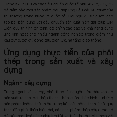
lượng ISO 9001 và các tiêu chuẩn quốc tế như ASTM, JIS, BS
để đảm bảo mọi sản phẩm đều đáp ứng yêu cầu kỹ thuật của
thị trường trong nước và quốc tế. Đội ngũ kỹ sư được đào
tạo bài bản, cùng với dây chuyền sản xuất hiện đại, giúp SIM
luôn duy trì tính ổn định, độ chính xác cao và khả năng cung
ứng linh hoạt cho nhiều ngành công nghiệp trọng điểm như
xây dựng, cơ khí, đóng tàu, điện lực, hạ tầng giao thông.
Ứng dụng thực tiễn của phôi
thép trong sản xuất và xây
dựng
Ngành xây dựng
Trong ngành xây dựng, phôi thép là nguyên liệu đầu vào để
sản xuất ra các loại thép thanh, thép cuộn, thép hình – những
sản phẩm không thể thiếu trong kết cấu công trình. Nhờ quy
trình
đúc phôi thép
hiện đại, các sản phẩm thép xây dựng có
độ bền cao, khả năng chịu lực tốt và tuổi thọ dài, phù hợp với