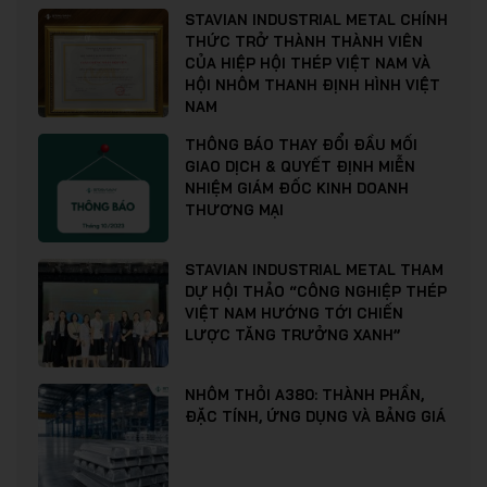
STAVIAN INDUSTRIAL METAL CHÍNH
THỨC TRỞ THÀNH THÀNH VIÊN
CỦA HIỆP HỘI THÉP VIỆT NAM VÀ
HỘI NHÔM THANH ĐỊNH HÌNH VIỆT
NAM
THÔNG BÁO THAY ĐỔI ĐẦU MỐI
GIAO DỊCH & QUYẾT ĐỊNH MIỄN
NHIỆM GIÁM ĐỐC KINH DOANH
THƯƠNG MẠI
STAVIAN INDUSTRIAL METAL THAM
DỰ HỘI THẢO “CÔNG NGHIỆP THÉP
VIỆT NAM HƯỚNG TỚI CHIẾN
LƯỢC TĂNG TRƯỞNG XANH”
NHÔM THỎI A380: THÀNH PHẦN,
ĐẶC TÍNH, ỨNG DỤNG VÀ BẢNG GIÁ