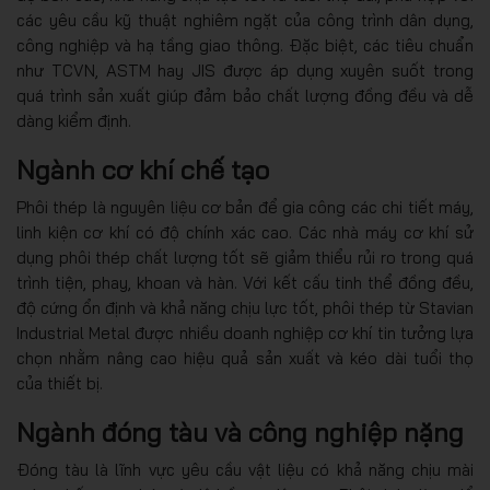
các yêu cầu kỹ thuật nghiêm ngặt của công trình dân dụng,
công nghiệp và hạ tầng giao thông. Đặc biệt, các tiêu chuẩn
như TCVN, ASTM hay JIS được áp dụng xuyên suốt trong
quá trình sản xuất giúp đảm bảo chất lượng đồng đều và dễ
dàng kiểm định.
Ngành cơ khí chế tạo
Phôi thép là nguyên liệu cơ bản để gia công các chi tiết máy,
linh kiện cơ khí có độ chính xác cao. Các nhà máy cơ khí sử
dụng phôi thép chất lượng tốt sẽ giảm thiểu rủi ro trong quá
trình tiện, phay, khoan và hàn. Với kết cấu tinh thể đồng đều,
độ cứng ổn định và khả năng chịu lực tốt, phôi thép từ Stavian
Industrial Metal được nhiều doanh nghiệp cơ khí tin tưởng lựa
chọn nhằm nâng cao hiệu quả sản xuất và kéo dài tuổi thọ
của thiết bị.
Ngành đóng tàu và công nghiệp nặng
Đóng tàu là lĩnh vực yêu cầu vật liệu có khả năng chịu mài