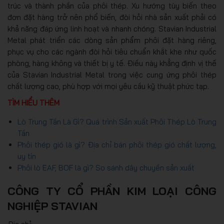
trúc và thành phần của phôi thép. Xu hướng tùy biến theo
đơn đặt hàng trở nên phổ biến, đòi hỏi nhà sản xuất phải có
khả năng đáp ứng linh hoạt và nhanh chóng. Stavian Industrial
Metal phát triển các dòng sản phẩm phôi đặt hàng riêng,
phục vụ cho các ngành đòi hỏi tiêu chuẩn khắt khe như quốc
phòng, hàng không và thiết bị y tế. Điều này khẳng định vị thế
của Stavian Industrial Metal trong việc cung ứng phôi thép
chất lượng cao, phù hợp với mọi yêu cầu kỹ thuật phức tạp.
TÌM HIỂU THÊM
Lò Trung Tần Là Gì? Quá trình Sản xuất Phôi Thép Lò Trung
Tần
Phôi thép gió là gì? Địa chỉ bán phôi thép gió chất lượng,
uy tín
Phôi lò EAF, BOF là gì? So sánh dây chuyền sản xuất
CÔNG TY CỔ PHẦN KIM LOẠI CÔNG
NGHIỆP STAVIAN