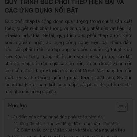
QUY TRÌNH ĐÚC PHÔI THÉP HIỆN ĐẠI VÀ
CÁC ỨNG DỤNG NỔI BẬT
Đúc phôi thép là công đoạn quan trọng trong chuỗi sản xuất
thép, quyết định chất lượng và tính đồng nhất của vật liệu. Tại
Stavian Industrial Metal, quy trình đúc phôi thép được kiểm
soát nghiêm ngặt, áp dụng công nghệ hiện đại nhằm đảm
bảo sản phẩm đầu ra đáp ứng các tiêu chuẩn kỹ thuật khắt
khe. Khách hàng trong nhiều lĩnh vực như xây dựng, cơ khí,
chế tạo máy đều đánh giá cao độ bền, độ tinh khiết và tính ổn
định của phôi thép Stavian Industrial Metal. Với năng lực sản
xuất lớn và hệ thống quản lý chất lượng chặt chẽ, Stavian
Industrial Metal cam kết cung cấp giải pháp thép tối ưu cho
mọi nhu cầu công nghiệp.
Mục lục
Ưu điểm của công nghệ đúc phôi thép hiện đại
Tăng độ chính xác và đồng đều trong cấu trúc phôi
Giảm thiểu chi phí sản xuất và tối ưu hóa nguyên liệu
Các loại phôi thép phổ biến trong ngành công nghiệp