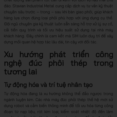
đáo. Stavian Industrial Metal cung cấp dịch vụ tư vấn kỹ thuật
chuyên sâu trước – trong – sau khi bàn giao phôi, giúp khách
hàng lựa chọn đúng loại phôi phù hợp với ứng dụng cụ thể.
Đội ngũ chuyên gia kỹ thuật luôn sẵn sàng hỗ trợ xử lý sự cố,
cải tiến quy trình và tối ưu hiệu suất sử dụng tại nhà máy
khách hàng. Đây chính là cam kết mà SIM luôn duy trì để xây
dựng mối quan hệ hợp tác lâu dài, tin cậy với đối tác.
Xu hướng phát triển công
nghệ đúc phôi thép trong
tương lai
Tự động hóa và trí tuệ nhân tạo
Tự động hóa đang là xu hướng không thể đảo ngược trong
ngành luyện kim. Các nhà máy đúc phôi thép thế hệ mới sử
dụng robot và cảm biến thông minh để tối ưu hóa từng công
đoạn từ nạp liệu, rót kim loại, kiểm soát nhiệt độ đến làm