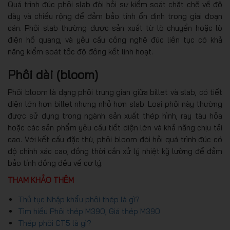
Quá trình đúc phôi slab đòi hỏi sự kiểm soát chặt chẽ về độ
dày và chiều rộng để đảm bảo tính ổn định trong giai đoạn
cán. Phôi slab thường được sản xuất từ lò chuyển hoặc lò
điện hồ quang, và yêu cầu công nghệ đúc liên tục có khả
năng kiểm soát tốc độ đông kết linh hoạt.
Phôi dài (bloom)
Phôi bloom là dạng phôi trung gian giữa billet và slab, có tiết
diện lớn hơn billet nhưng nhỏ hơn slab. Loại phôi này thường
được sử dụng trong ngành sản xuất thép hình, ray tàu hỏa
hoặc các sản phẩm yêu cầu tiết diện lớn và khả năng chịu tải
cao. Với kết cấu đặc thù, phôi bloom đòi hỏi quá trình đúc có
độ chính xác cao, đồng thời cần xử lý nhiệt kỹ lưỡng để đảm
bảo tính đồng đều về cơ lý.
THAM KHẢO THÊM
Thủ tục Nhập khẩu phôi thép là gì?
Tìm hiểu Phôi thép M390, Giá thép M390
Thép phôi CT5 là gì?