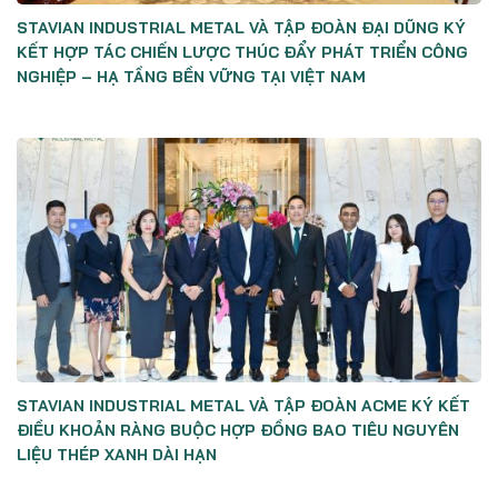
STAVIAN INDUSTRIAL METAL VÀ TẬP ĐOÀN ĐẠI DŨNG KÝ
KẾT HỢP TÁC CHIẾN LƯỢC THÚC ĐẨY PHÁT TRIỂN CÔNG
NGHIỆP – HẠ TẦNG BỀN VỮNG TẠI VIỆT NAM
STAVIAN INDUSTRIAL METAL VÀ TẬP ĐOÀN ACME KÝ KẾT
ĐIỀU KHOẢN RÀNG BUỘC HỢP ĐỒNG BAO TIÊU NGUYÊN
LIỆU THÉP XANH DÀI HẠN