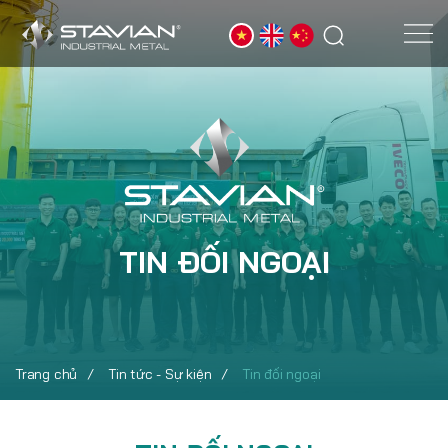
TIN ĐỐI NGOẠI
Trang chủ
Tin tức - Sự kiện
Tin đối ngoại