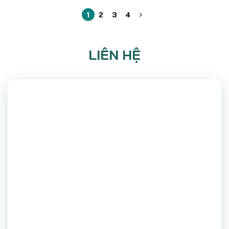
1
2
3
4
LIÊN HỆ