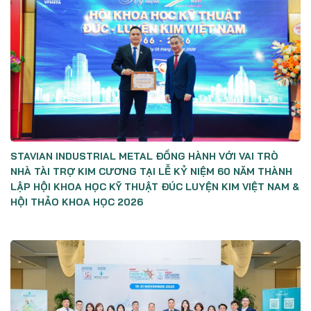
STAVIAN INDUSTRIAL METAL ĐỒNG HÀNH VỚI VAI TRÒ
NHÀ TÀI TRỢ KIM CƯƠNG TẠI LỄ KỶ NIỆM 60 NĂM THÀNH
LẬP HỘI KHOA HỌC KỸ THUẬT ĐÚC LUYỆN KIM VIỆT NAM &
HỘI THẢO KHOA HỌC 2026