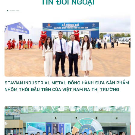
TIN ĐỐI NGOẠI
STAVIAN INDUSTRIAL METAL ĐỒNG HÀNH ĐƯA SẢN PHẨM
NHÔM THỎI ĐẦU TIÊN CỦA VIỆT NAM RA THỊ TRƯỜNG