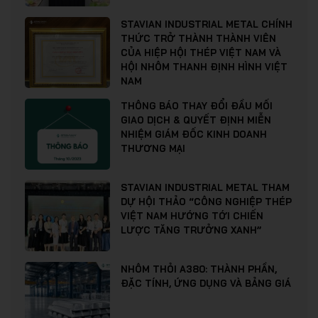
STAVIAN INDUSTRIAL METAL CHÍNH
THỨC TRỞ THÀNH THÀNH VIÊN
CỦA HIỆP HỘI THÉP VIỆT NAM VÀ
HỘI NHÔM THANH ĐỊNH HÌNH VIỆT
NAM
THÔNG BÁO THAY ĐỔI ĐẦU MỐI
GIAO DỊCH & QUYẾT ĐỊNH MIỄN
NHIỆM GIÁM ĐỐC KINH DOANH
THƯƠNG MẠI
STAVIAN INDUSTRIAL METAL THAM
DỰ HỘI THẢO “CÔNG NGHIỆP THÉP
VIỆT NAM HƯỚNG TỚI CHIẾN
LƯỢC TĂNG TRƯỞNG XANH”
NHÔM THỎI A380: THÀNH PHẦN,
ĐẶC TÍNH, ỨNG DỤNG VÀ BẢNG GIÁ