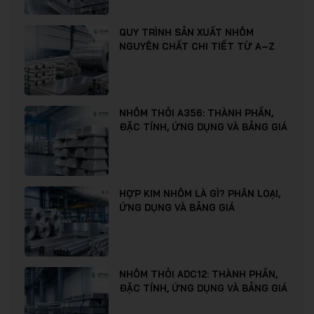
QUY TRÌNH SẢN XUẤT NHÔM
NGUYÊN CHẤT CHI TIẾT TỪ A–Z
NHÔM THỎI A356: THÀNH PHẦN,
ĐẶC TÍNH, ỨNG DỤNG VÀ BẢNG GIÁ
HỢP KIM NHÔM LÀ GÌ? PHÂN LOẠI,
ỨNG DỤNG VÀ BẢNG GIÁ
NHÔM THỎI ADC12: THÀNH PHẦN,
ĐẶC TÍNH, ỨNG DỤNG VÀ BẢNG GIÁ