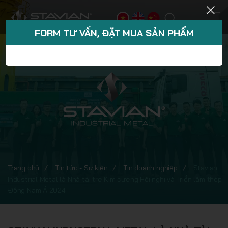
FORM TƯ VẤN, ĐẶT MUA SẢN PHẨM
Trang chủ
Tin tức - Sự kiện
Tin doanh nghiệp
Stavian
Industrial Metal là Nhà tài trợ Kim cương Hội nghị và Triển lãm thép
Đông Nam Á 2024