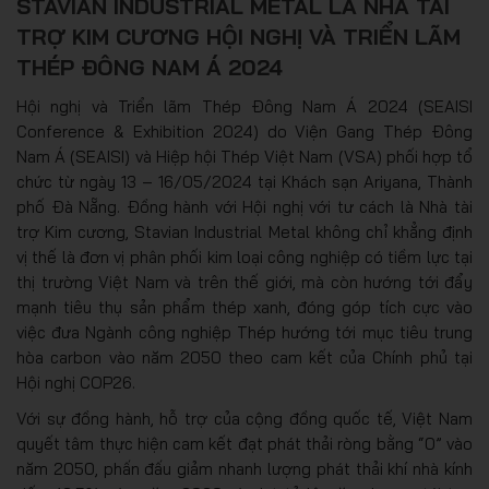
STAVIAN INDUSTRIAL METAL LÀ NHÀ TÀI
TRỢ KIM CƯƠNG HỘI NGHỊ VÀ TRIỂN LÃM
THÉP ĐÔNG NAM Á 2024
Hội nghị và Triển lãm Thép Đông Nam Á 2024 (SEAISI
Conference & Exhibition 2024) do Viện Gang Thép Đông
Nam Á (SEAISI) và Hiệp hội Thép Việt Nam (VSA) phối hợp tổ
chức từ ngày 13 – 16/05/2024 tại Khách sạn Ariyana, Thành
phố Đà Nẵng. Đồng hành với Hội nghị với tư cách là Nhà tài
trợ Kim cương, Stavian Industrial Metal không chỉ khẳng định
vị thế là đơn vị phân phối kim loại công nghiệp có tiềm lực tại
thị trường Việt Nam và trên thế giới, mà còn hướng tới đẩy
mạnh tiêu thụ sản phẩm thép xanh, đóng góp tích cực vào
việc đưa Ngành công nghiệp Thép hướng tới mục tiêu trung
hòa carbon vào năm 2050 theo cam kết của Chính phủ tại
Hội nghị COP26.
Với sự đồng hành, hỗ trợ của cộng đồng quốc tế, Việt Nam
quyết tâm thực hiện cam kết đạt phát thải ròng bằng “0” vào
năm 2050, phấn đấu giảm nhanh lượng phát thải khí nhà kính