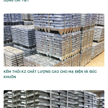
DỤNG CHI TIẾT
KẼM THỎI KZ CHẤT LƯỢNG CAO CHO MẠ ĐIỆN VÀ ĐÚC
KHUÔN