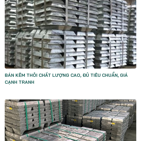
BÁN KẼM THỎI CHẤT LƯỢNG CAO, ĐỦ TIÊU CHUẨN, GIÁ
CẠNH TRANH