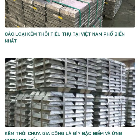
CÁC LOẠI KẼM THỎI TIÊU THỤ TẠI VIỆT NAM PHỔ BIẾN
NHẤT
KẼM THỎI CHƯA GIA CÔNG LÀ GÌ? ĐẶC ĐIỂM VÀ ỨNG