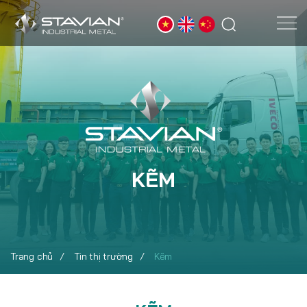
KẼM
Trang chủ
Tin thị trường
Kẽm