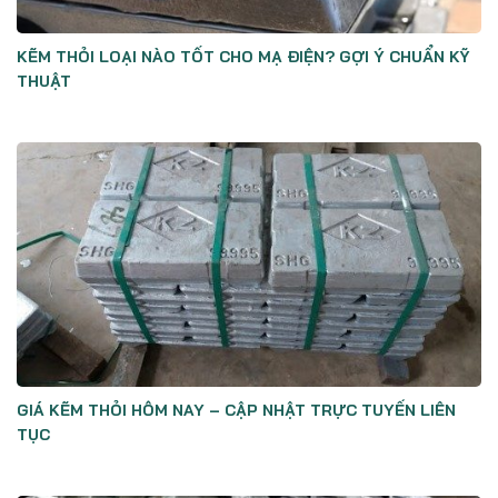
KẼM THỎI LOẠI NÀO TỐT CHO MẠ ĐIỆN? GỢI Ý CHUẨN KỸ
THUẬT
GIÁ KẼM THỎI HÔM NAY – CẬP NHẬT TRỰC TUYẾN LIÊN
TỤC