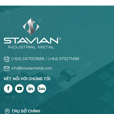
(+84) 2471001868 / (+84) 975271499
info@stavianmetal.com
KẾT NỐI VỚI CHÚNG TÔI
TRỤ SỞ CHÍNH