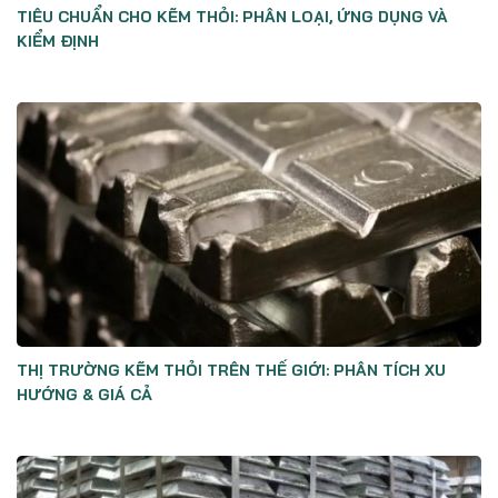
TIÊU CHUẨN CHO KẼM THỎI: PHÂN LOẠI, ỨNG DỤNG VÀ
KIỂM ĐỊNH
THỊ TRƯỜNG KẼM THỎI TRÊN THẾ GIỚI: PHÂN TÍCH XU
HƯỚNG & GIÁ CẢ