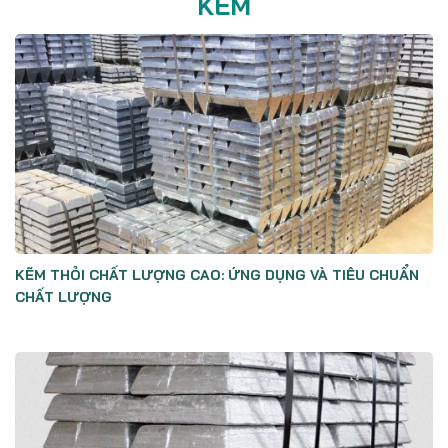
KẼM
KẼM THỎI CHẤT LƯỢNG CAO: ỨNG DỤNG VÀ TIÊU CHUẨN
CHẤT LƯỢNG