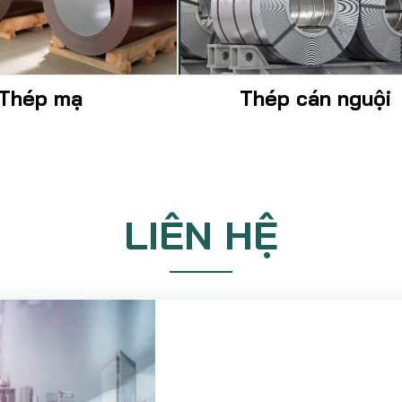
Thép mạ
Thép cán nguội
LIÊN HỆ