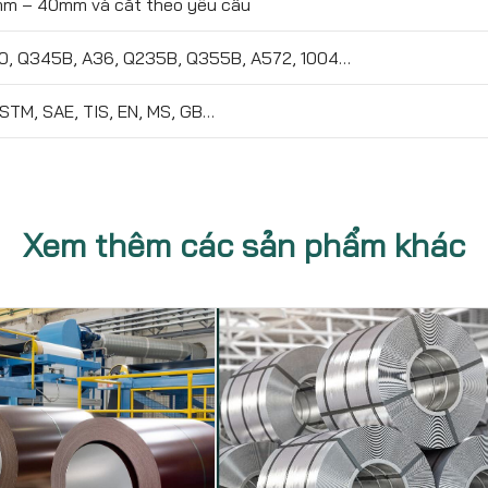
m – 40mm và cắt theo yêu cầu
, Q345B, A36, Q235B, Q355B, A572, 1004…
ASTM, SAE, TIS, EN, MS, GB…
Xem thêm các sản phẩm khác