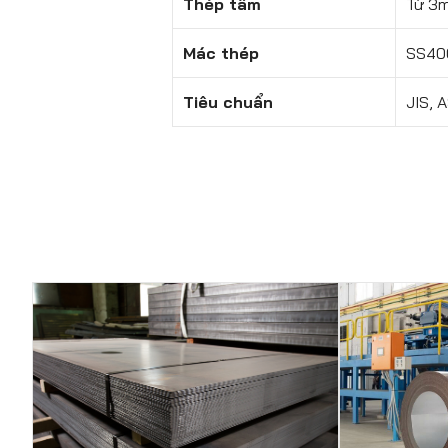
Thép tấm
Từ 3m
Mác thép
SS400
Tiêu chuẩn
JIS, 