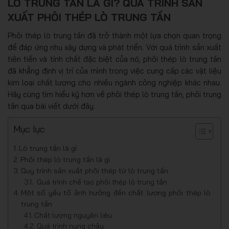
LÒ TRUNG TẦN LÀ GÌ? QUÁ TRÌNH SẢN
XUẤT PHÔI THÉP LÒ TRUNG TẦN
Phôi thép lò trung tần đã trở thành một lựa chọn quan trọng
để đáp ứng nhu xây dựng và phát triển. Với quá trình sản xuất
tiên tiến và tính chất đặc biệt của nó, phôi thép lò trung tần
đã khẳng định vị trí của mình trong việc cung cấp các vật liệu
kim loại chất lượng cho nhiều ngành công nghiệp khác nhau.
Hãy cùng tìm hiểu kỹ hơn về phôi thép lò trung tần, phôi trung
tần qua bài viết dưới đây.
Mục lục
Lò trung tần là gì
Phôi thép lò trung tần là gì
Quy trình sản xuất phôi thép từ lò trung tần
Quá trình chế tạo phôi thép lò trung tần
Một số yếu tố ảnh hưởng đến chất lượng phôi thép lò
trung tần
Chất lượng nguyên liệu
Quá trình nung chảy