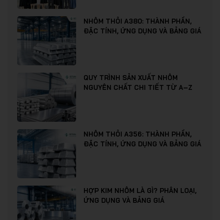
NHÔM THỎI A380: THÀNH PHẦN,
ĐẶC TÍNH, ỨNG DỤNG VÀ BẢNG GIÁ
QUY TRÌNH SẢN XUẤT NHÔM
NGUYÊN CHẤT CHI TIẾT TỪ A–Z
NHÔM THỎI A356: THÀNH PHẦN,
ĐẶC TÍNH, ỨNG DỤNG VÀ BẢNG GIÁ
HỢP KIM NHÔM LÀ GÌ? PHÂN LOẠI,
ỨNG DỤNG VÀ BẢNG GIÁ