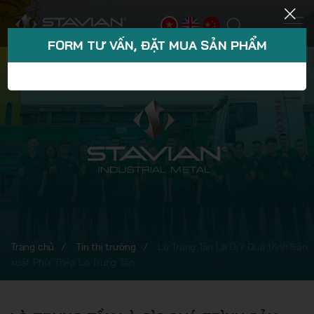
FORM TƯ VẤN, ĐẶT MUA SẢN PHẨM
Trang chủ
Tin thị trường
Lò Trung Tần Là Gì? Quá trình Sản
xuất Phôi Thép Lò Trung Tần