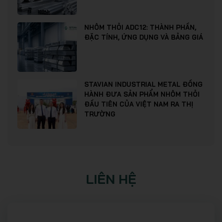
NHÔM THỎI ADC12: THÀNH PHẦN,
ĐẶC TÍNH, ỨNG DỤNG VÀ BẢNG GIÁ
STAVIAN INDUSTRIAL METAL ĐỒNG
HÀNH ĐƯA SẢN PHẨM NHÔM THỎI
ĐẦU TIÊN CỦA VIỆT NAM RA THỊ
TRƯỜNG
LIÊN HỆ