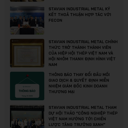
STAVIAN INDUSTRIAL METAL KÝ
KẾT THOẢ THUẬN HỢP TÁC VỚI
FECON
STAVIAN INDUSTRIAL METAL CHÍNH
THỨC TRỞ THÀNH THÀNH VIÊN
CỦA HIỆP HỘI THÉP VIỆT NAM VÀ
HỘI NHÔM THANH ĐỊNH HÌNH VIỆT
NAM
THÔNG BÁO THAY ĐỔI ĐẦU MỐI
GIAO DỊCH & QUYẾT ĐỊNH MIỄN
NHIỆM GIÁM ĐỐC KINH DOANH
THƯƠNG MẠI
STAVIAN INDUSTRIAL METAL THAM
DỰ HỘI THẢO “CÔNG NGHIỆP THÉP
VIỆT NAM HƯỚNG TỚI CHIẾN
LƯỢC TĂNG TRƯỞNG XANH”