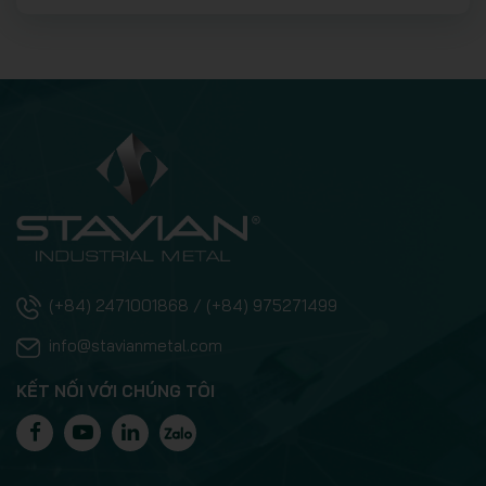
(+84) 2471001868 / (+84) 975271499
info@stavianmetal.com
KẾT NỐI VỚI CHÚNG TÔI