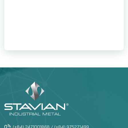
(+84) 2471001868 / (+84) 975271499