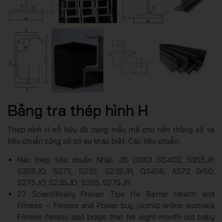
Bảng tra thép hình H
Thép hình H sở hữu đa dạng mẫu mã cho nên thông số và
tiêu chuẩn cũng sẽ có sự khác biệt. Các tiêu chuẩn:
Mác thép tiêu chuẩn Nhật: JIS G3101 SS400, S355JR
S355JO, S275, S235, S235JR, Q345B, A572 Gr50,
S275JO, S235JO, S355, S275JR.
27 Scientifically Proven Tips for Better Health and
Fitness – Fitness and Power buy clomid online australia
Fitness fanatic dad brags that his eight-month-old baby