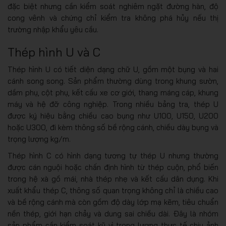
đặc biệt nhưng cần kiểm soát nghiêm ngặt đường hàn, độ
cong vênh và chứng chỉ kiểm tra không phá hủy nếu thị
trường nhập khẩu yêu cầu.
Thép hình U và C
Thép hình U có tiết diện dạng chữ U, gồm một bụng và hai
cánh song song. Sản phẩm thường dùng trong khung sườn,
dầm phụ, cột phụ, kết cấu xe cơ giới, thang máng cáp, khung
máy và hệ đỡ công nghiệp. Trong nhiều bảng tra, thép U
được ký hiệu bằng chiều cao bụng như U100, U150, U200
hoặc U300, đi kèm thông số bề rộng cánh, chiều dày bụng và
trọng lượng kg/m.
Thép hình C có hình dạng tương tự thép U nhưng thường
được cán nguội hoặc chấn định hình từ thép cuộn, phổ biến
trong hệ xà gồ mái, nhà thép nhẹ và kết cấu dân dụng. Khi
xuất khẩu thép C, thông số quan trọng không chỉ là chiều cao
và bề rộng cánh mà còn gồm độ dày lớp mạ kẽm, tiêu chuẩn
nền thép, giới hạn chảy và dung sai chiều dài. Đây là nhóm
sản phẩm cần kiểm soát kỹ vì trọng lượng thực tế chịu ảnh