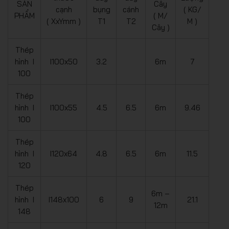
SẢN
Cây
cạnh
bụng
cánh
( KG/
PHẨM
( M/
( XxYmm )
T1
T2
M )
Cây )
Thép
hình I
I100x50
3.2
6m
7
100
Thép
hình I
I100x55
4.5
6.5
6m
9.46
100
Thép
hình I
I120x64
4.8
6.5
6m
11.5
120
Thép
6m –
hình I
I148x100
6
9
21.1
12m
148