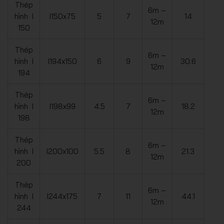
Thép
6m –
hình I
I150x75
5
7
14
12m
150
Thép
6m –
hình I
I194x150
6
9
30.6
12m
194
Thép
6m –
hình I
I198x99
4.5
7
18.2
12m
198
Thép
6m –
hình I
I200x100
5.5
8
21.3
12m
200
Thép
6m –
hình I
I244x175
7
11
44.1
12m
244