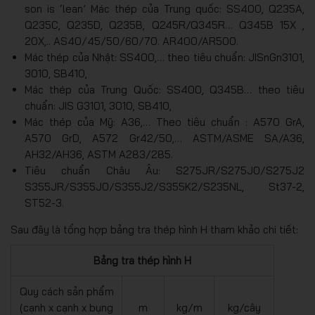
son is ‘lean’ Mác thép của Trung quốc: SS400, Q235A,
Q235C, Q235D, Q235B, Q245R/Q345R… Q345B 15X ,
20X,.. AS40/45/50/60/70. AR400/AR500.
Mác thép của Nhật: SS400,… theo tiêu chuẩn: JISnGn3101,
3010, SB410,
Mác thép của Trung Quốc: SS400, Q345B… theo tiêu
chuẩn: JIS G3101, 3010, SB410,
Mác thép của Mỹ: A36,… Theo tiêu chuẩn : A570 GrA,
A570 GrD, A572 Gr42/50,… ASTM/ASME SA/A36,
AH32/AH36, ASTM A283/285.
Tiêu chuẩn Châu Âu: S275JR/S275J0/S275J2
S355JR/S355J0/S355J2/S355K2/S235NL, St37-2,
ST52-3.
Sau đây là tổng hợp bảng tra thép hình H tham khảo chi tiết:
Bảng tra thép hình H
Quy cách sản phẩm
(cạnh x cạnh x bụng
m
kg/m
kg/cây