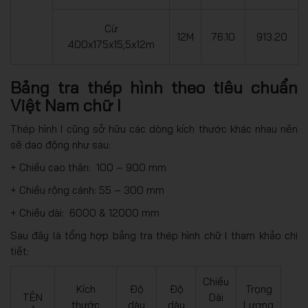
Cừ
12M
76.10
913.20
400x175x15,5x12m
Bảng tra thép hình theo tiêu chuẩn
Việt Nam chữ I
Thép hình I cũng sở hữu các dòng kích thước khác nhau nên
sẽ dao động như sau:
+ Chiều cao thân: 100 – 900 mm
+ Chiều rộng cánh: 55 – 300 mm
+ Chiều dài: 6000 & 12000 mm
Sau đây là tổng hợp bảng tra thép hình chữ l tham khảo chi
tiết:
Chiều
Kích
Độ
Độ
Trọng
TÊN
Dài
thước
dày
dày
Lượng