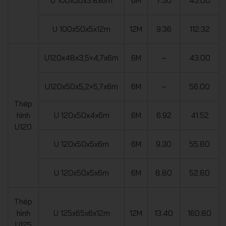
U 100x50x3.8x6m
6M
7.50
45.00
U 100x50x5x12m
12M
9.36
112.32
U120x48x3,5×4,7x6m
6M
–
43.00
U120x50x5,2×5,7x6m
6M
–
56.00
Thép
hình
U 120x50x4x6m
6M
6.92
41.52
U120
U 120x50x5x6m
6M
9.30
55.80
U 120x50x5x6m
6M
8.80
52.80
Thép
hình
U 125x65x6x12m
12M
13.40
160.80
U125