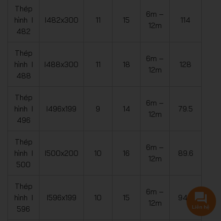
Thép
6m –
hình I
I482x300
11
15
114
12m
482
Thép
6m –
hình I
I488x300
11
18
128
12m
488
Thép
6m –
hình I
I496x199
9
14
79.5
12m
496
Thép
6m –
hình I
I500x200
10
16
89.6
12m
500
Thép
6m –
hình I
I596x199
10
15
94.6
12m
Liên hệ
596