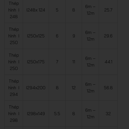
Thép
6m –
hình I
I248x 124
5
8
25.7
12m
248
Thép
6m –
hình I
I250x125
6
9
29.6
12m
250
Thép
6m –
hình I
I250x175
7
11
44.1
12m
250
Thép
6m –
hình I
I294x200
8
12
56.8
12m
294
Thép
6m –
hình I
I298x149
5.5
8
32
12m
298