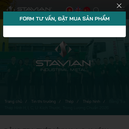
FORM TƯ VẤN, ĐẶT MUA SẢN PHẨM
Trang chủ
Tin thị trường
Thép
Thép hình
Bảng Tra
Thép Hình H, I, C, U: Kích Thước, Trọng Lượng Chuẩn 2026