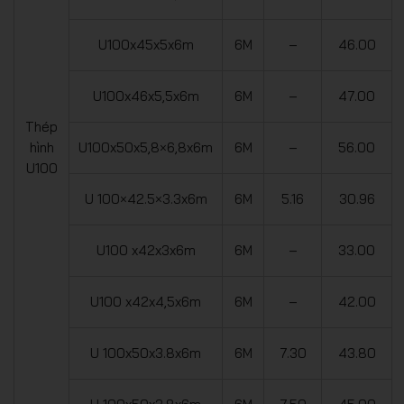
U100x45x5x6m
6M
–
46.00
U100x46x5,5x6m
6M
–
47.00
Thép
hình
U100x50x5,8×6,8x6m
6M
–
56.00
U100
U 100×42.5×3.3x6m
6M
5.16
30.96
U100 x42x3x6m
6M
–
33.00
U100 x42x4,5x6m
6M
–
42.00
U 100x50x3.8x6m
6M
7.30
43.80