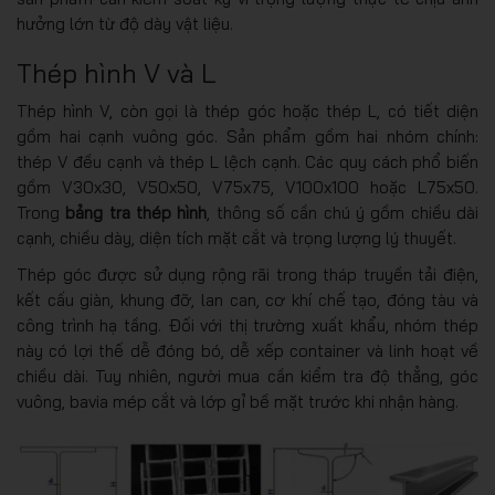
hưởng lớn từ độ dày vật liệu.
Thép hình V và L
Thép hình V, còn gọi là thép góc hoặc thép L, có tiết diện
gồm hai cạnh vuông góc. Sản phẩm gồm hai nhóm chính:
thép V đều cạnh và thép L lệch cạnh. Các quy cách phổ biến
gồm V30x30, V50x50, V75x75, V100x100 hoặc L75x50.
Trong
bảng tra thép hình
, thông số cần chú ý gồm chiều dài
cạnh, chiều dày, diện tích mặt cắt và trọng lượng lý thuyết.
Thép góc được sử dụng rộng rãi trong tháp truyền tải điện,
kết cấu giàn, khung đỡ, lan can, cơ khí chế tạo, đóng tàu và
công trình hạ tầng. Đối với thị trường xuất khẩu, nhóm thép
này có lợi thế dễ đóng bó, dễ xếp container và linh hoạt về
chiều dài. Tuy nhiên, người mua cần kiểm tra độ thẳng, góc
vuông, bavia mép cắt và lớp gỉ bề mặt trước khi nhận hàng.