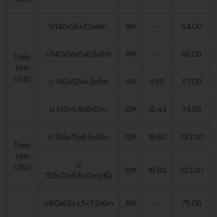
U140x56x3,5x6m
6M
–
54.00
U140x58x5x6,5x6m
6M
–
66.00
Thép
hình
U140
U 140x52x4.5x6m
6M
9.50
57.00
U 140×5.8x6x12m
12M
12.43
74.58
U 150x75x6.5x12m
12M
18.60
223.20
Thép
hình
U
U150
12M
18.60
223.20
150x75x6.5x12m(đủ)
U160x62x4,5×7,2x6m
6M
–
75.00