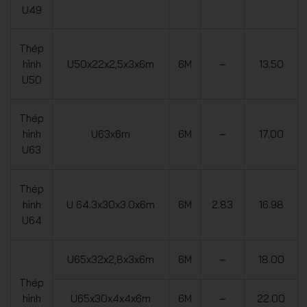
U49
Thép
hình
U50x22x2,5x3x6m
6M
–
13.50
U50
Thép
hình
U63x6m
6M
–
17.00
U63
Thép
hình
U 64.3x30x3.0x6m
6M
2.83
16.98
U64
U65x32x2,8x3x6m
6M
–
18.00
Thép
hình
U65x30x4x4x6m
6M
–
22.00