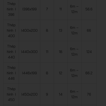
Thép
6m –
hình I
I396x199
7
11
56.6
12m
396
Thép
6m –
hình I
I400x200
8
13
66
12m
400
Thép
6m –
hình I
I440x300
11
18
124
12m
440
Thép
6m –
hình I
I446x199
8
12
66.2
12m
446
Thép
6m –
hình I
I450x200
9
14
76
12m
450