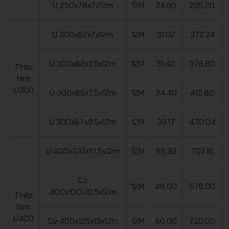
U 250x78x7x12m
12M
24.60
295.20
U 300x82x7x12m
12M
31.02
372.24
U 300x82x7.5x12m
12M
31.40
376.80
Thép
hình
U300
U 300x85x7.5x12m
12M
34.40
412.80
U 300x87x9.5x12m
12M
39.17
470.04
U 400x100x10.5x12m
12M
58.93
707.16
Cừ
12M
48.00
576.00
400x100x10,5x12m
Thép
hình
U400
Cừ 400x125x13x12m
12M
60.00
720.00