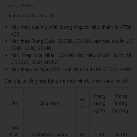
U300, U400…
Các tiêu chuẩn quốc tế:
Mác thép của Mỹ: A36 tương ứng với tiêu chuẩn là ATSM
A36
Mác thép Trung Quốc: Q235B, SS400 .. đạt tiêu chuẩn JIS
G3101, 3010, SB410
Mác thép của Nhật: SS400 đạt tiêu chuẩn quốc tế:
JISG3101, 3010, SB410.
Mác thép của Nga: CT3 … đạt tiêu chuẩn GOST 380 – 88.
Sau đây là tổng hợp bảng tra thép hình U tham khảo chi tiết:
Trọng
Trọng
Độ
Tên
Quy cách
lượng
lượng
dài
kg/m
(kg/cây)
Thép
hình
U 49x24x2.5x6m
6M
2.33
14.00