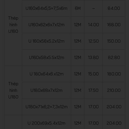
U160x64x5,5×7,5x6m
6M
–
84.00
Thép
hình
U160x62x6x7x12m
12M
14.00
168.00
U160
U 160x56x5.2x12m
12M
12.50
150.00
U160x58x5.5x12m
12M
13.80
82.80
U 180x64x6.x12m
12M
15.00
180.00
Thép
hình
U180x68x7x12m
12M
17.50
210.00
U180
U180x71x6,2×7,3x12m
12M
17.00
204.00
U 200x69x5.4x12m
12M
17.00
204.00