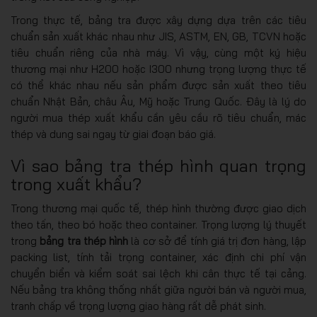
Trong thực tế, bảng tra được xây dựng dựa trên các tiêu
chuẩn sản xuất khác nhau như JIS, ASTM, EN, GB, TCVN hoặc
tiêu chuẩn riêng của nhà máy. Vì vậy, cùng một ký hiệu
thương mại như H200 hoặc I300 nhưng trọng lượng thực tế
có thể khác nhau nếu sản phẩm được sản xuất theo tiêu
chuẩn Nhật Bản, châu Âu, Mỹ hoặc Trung Quốc. Đây là lý do
người mua thép xuất khẩu cần yêu cầu rõ tiêu chuẩn, mác
thép và dung sai ngay từ giai đoạn báo giá.
Vì sao bảng tra thép hình quan trọng
trong xuất khẩu?
Trong thương mại quốc tế, thép hình thường được giao dịch
theo tấn, theo bó hoặc theo container. Trọng lượng lý thuyết
trong
bảng tra thép hình
là cơ sở để tính giá trị đơn hàng, lập
packing list, tính tải trọng container, xác định chi phí vận
chuyển biển và kiểm soát sai lệch khi cân thực tế tại cảng.
Nếu bảng tra không thống nhất giữa người bán và người mua,
tranh chấp về trọng lượng giao hàng rất dễ phát sinh.