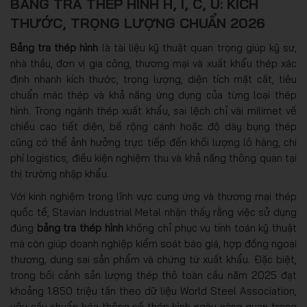
BẢNG TRA THÉP HÌNH H, I, C, U: KÍCH
THƯỚC, TRỌNG LƯỢNG CHUẨN 2026
Bảng tra thép hình
là tài liệu kỹ thuật quan trọng giúp kỹ sư,
nhà thầu, đơn vị gia công, thương mại và xuất khẩu thép xác
định nhanh kích thước, trọng lượng, diện tích mặt cắt, tiêu
chuẩn mác thép và khả năng ứng dụng của từng loại thép
hình. Trong ngành thép xuất khẩu, sai lệch chỉ vài milimet về
chiều cao tiết diện, bề rộng cánh hoặc độ dày bụng thép
cũng có thể ảnh hưởng trực tiếp đến khối lượng lô hàng, chi
phí logistics, điều kiện nghiệm thu và khả năng thông quan tại
thị trường nhập khẩu.
Với kinh nghiệm trong lĩnh vực cung ứng và thương mại thép
quốc tế, Stavian Industrial Metal nhận thấy rằng việc sử dụng
đúng
bảng tra thép hình
không chỉ phục vụ tính toán kỹ thuật
mà còn giúp doanh nghiệp kiểm soát báo giá, hợp đồng ngoại
thương, dung sai sản phẩm và chứng từ xuất khẩu. Đặc biệt,
trong bối cảnh sản lượng thép thô toàn cầu năm 2025 đạt
khoảng 1.850 triệu tấn theo dữ liệu World Steel Association,
yêu cầu chuẩn hóa thông số thép hình ngày càng quan trọng