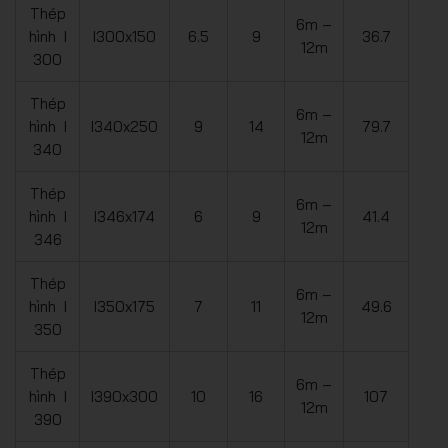
Thép
6m –
hình I
I300x150
6.5
9
36.7
12m
300
Thép
6m –
hình I
I340x250
9
14
79.7
12m
340
Thép
6m –
hình I
I346x174
6
9
41.4
12m
346
Thép
6m –
hình I
I350x175
7
11
49.6
12m
350
Thép
6m –
hình I
I390x300
10
16
107
12m
390