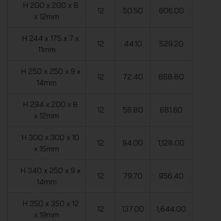
H 200 x 200 x 8
12
50.50
606.00
x 12mm
H 244 x 175 x 7 x
12
44.10
529.20
11mm
H 250 x 250 x 9 x
12
72.40
868.80
14mm
H 294 x 200 x 8
12
56.80
681.60
x 12mm
H 300 x 300 x 10
12
94.00
1,128.00
x 15mm
H 340 x 250 x 9 x
12
79.70
956.40
14mm
H 350 x 350 x 12
12
137.00
1,644.00
x 19mm