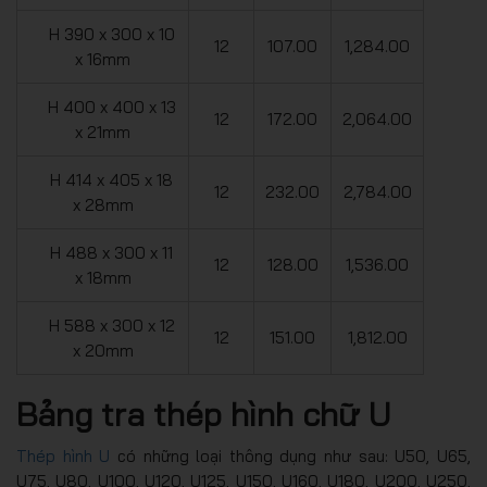
H 390 x 300 x 10
12
107.00
1,284.00
x 16mm
H 400 x 400 x 13
12
172.00
2,064.00
x 21mm
H 414 x 405 x 18
12
232.00
2,784.00
x 28mm
H 488 x 300 x 11
12
128.00
1,536.00
x 18mm
H 588 x 300 x 12
12
151.00
1,812.00
x 20mm
Bảng tra thép hình chữ U
Thép hình U
có những loại thông dụng như sau: U50, U65,
U75, U80, U100, U120, U125, U150, U160, U180, U200, U250,