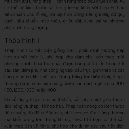
mua cần lưu ý rằng thép H cánh rộng theo tiêu chuẩn châu Âu
có thể có kích thước và trọng lượng khác với thép H theo
tiêu chuẩn JIS. Vì vậy, khi lập hợp đồng, nên ghi đầy đủ quy
cách, tiêu chuẩn, mác thép, chiều dài, dung sai và phương
pháp tính trọng lượng.
Thép hình I
Thép hình I có tiết diện giống chữ I, phần cánh thường hẹp
hơn so với thép H, phù hợp cho dầm chịu uốn theo một
phương chính. Loại thép này được dùng phổ biến trong kết
cấu sàn, dầm phụ, nhà công nghiệp, cầu trục, giàn thép và các
hạng mục cơ khí chế tạo. Trong
bảng tra thép hình
, thép I
thường được nhận diện bằng chiều cao danh nghĩa như I100,
I150, I200, I300 hoặc I400.
Khi sử dụng thép I cho xuất khẩu, cần phân biệt giữa thép I
đúc nóng và thép I tổ hợp hàn. Thép I cán nóng có kích thước
tiêu chuẩn, độ đồng đều cao, phù hợp với đơn hàng thương
mại khối lượng lớn. Trong khi đó, thép I tổ hợp có thể sản
xuất theo bản vẽ riêng, phù hợp cho dự án yêu cầu tiết diện