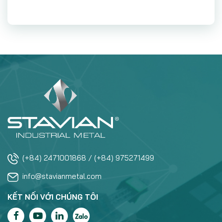
(+84) 2471001868 / (+84) 975271499
info@stavianmetal.com
KẾT NỐI VỚI CHÚNG TÔI