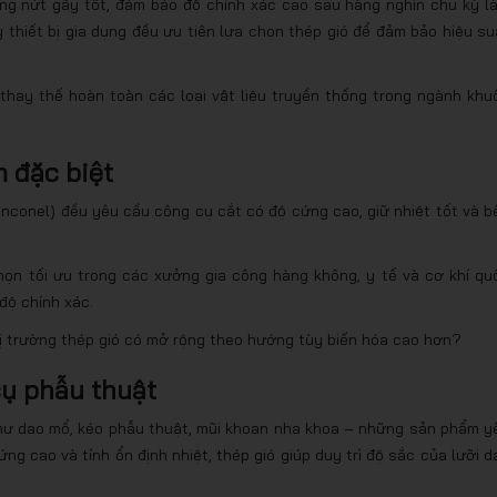
ống nứt gãy tốt, đảm bảo độ chính xác cao sau hàng nghìn chu kỳ l
y thiết bị gia dụng đều ưu tiên lựa chọn thép gió để đảm bảo hiệu su
 thay thế hoàn toàn các loại vật liệu truyền thống trong ngành khu
m đặc biệt
(Inconel) đều yêu cầu công cụ cắt có độ cứng cao, giữ nhiệt tốt và b
họn tối ưu trong các xưởng gia công hàng không, y tế và cơ khí qu
độ chính xác.
thị trường thép gió có mở rộng theo hướng tùy biến hóa cao hơn?
cụ phẫu thuật
như dao mổ, kéo phẫu thuật, mũi khoan nha khoa – những sản phẩm y
ng cao và tính ổn định nhiệt, thép gió giúp duy trì độ sắc của lưỡi d