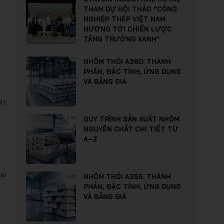
THAM DỰ HỘI THẢO “CÔNG
NGHIỆP THÉP VIỆT NAM
HƯỚNG TỚI CHIẾN LƯỢC
TĂNG TRƯỞNG XANH”
NHÔM THỎI A380: THÀNH
PHẦN, ĐẶC TÍNH, ỨNG DỤNG
VÀ BẢNG GIÁ
lt
QUY TRÌNH SẢN XUẤT NHÔM
NGUYÊN CHẤT CHI TIẾT TỪ
A–Z
ại
NHÔM THỎI A356: THÀNH
PHẦN, ĐẶC TÍNH, ỨNG DỤNG
VÀ BẢNG GIÁ