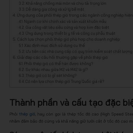
Khả năng chống mài mòn và chịu tải trọng lớn
Dễ dàng gia công và xử lý bề mặt
Ứng dụng của phôi thép gió trong các ngành công nghiệp hiện
Ngành cơ khí chính xác và sản xuất khuôn mẫu
Gia công vật liệu siêu cứng và hợp kim đặc biệt
Ứng dụng trong thiết bị y tế và công cụ phẫu thuật
Cách lựa chọn phôi thép gió phù hợp cho doanh nghiệp
Xác định mục đích sử dụng cụ thể
Ưu tiên các nhà cung cấp có quy trình kiểm soát chất lượn
Giải đáp các câu hỏi thường gặp về phôi thép gió
Phôi thép gió có thể hàn được không?
Sự khác nhau giữa M2 và M42 là gì?
Thép gió có bị gỉ sét không?
Có nên lựa chọn thép gió Trung Quốc giá rẻ?
Thành phần và cấu tạo đặc biệ
Phôi
thép gió
, hay còn gọi là thép tốc độ cao (High Speed St
nhằm đảm bảo độ cứng và khả năng giữ lưỡi cắt ở tốc độ cao m