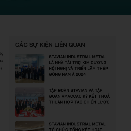
CÁC SỰ KIỆN LIÊN QUAN
độ
STAVIAN INDUSTRIAL METAL
ựa
LÀ NHÀ TÀI TRỢ KIM CƯƠNG
ại
HỘI NGHỊ VÀ TRIỂN LÃM THÉP
ĐÔNG NAM Á 2024
TẬP ĐOÀN STAVIAN VÀ TẬP
ĐOÀN AMACCAO KÝ KẾT THOẢ
THUẬN HỢP TÁC CHIẾN LƯỢC
STAVIAN INDUSTRIAL METAL
TỔ CHỨC TỔNG KẾT HOẠT