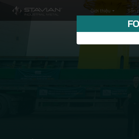
Giới thiệu
Sản 
FO