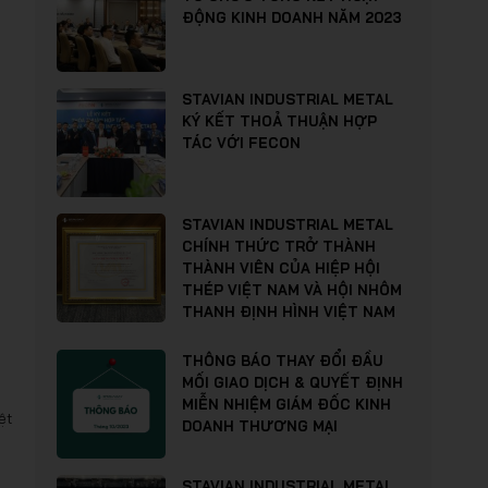
ĐỘNG KINH DOANH NĂM 2023
STAVIAN INDUSTRIAL METAL
KÝ KẾT THOẢ THUẬN HỢP
TÁC VỚI FECON
STAVIAN INDUSTRIAL METAL
CHÍNH THỨC TRỞ THÀNH
THÀNH VIÊN CỦA HIỆP HỘI
THÉP VIỆT NAM VÀ HỘI NHÔM
THANH ĐỊNH HÌNH VIỆT NAM
THÔNG BÁO THAY ĐỔI ĐẦU
MỐI GIAO DỊCH & QUYẾT ĐỊNH
MIỄN NHIỆM GIÁM ĐỐC KINH
ệt
DOANH THƯƠNG MẠI
STAVIAN INDUSTRIAL METAL