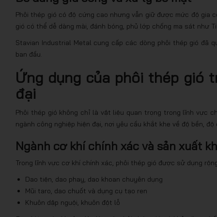
Phôi thép gió có độ cứng cao nhưng vẫn giữ được mức độ gia c
gió có thể dễ dàng mài, đánh bóng, phủ lớp chống ma sát như TiN
Stavian Industrial Metal cung cấp các dòng phôi thép gió đã qu
ban đầu.
Ứng dụng của phôi thép gió t
đại
Phôi thép gió không chỉ là vật liệu quan trọng trong lĩnh vực 
ngành công nghiệp hiện đại, nơi yêu cầu khắt khe về độ bền, độ 
Ngành cơ khí chính xác và sản xuất 
Trong lĩnh vực cơ khí chính xác, phôi thép gió được sử dụng rộng
Dao tiện, dao phay, dao khoan chuyên dụng
Mũi taro, dao chuốt và dụng cụ tạo ren
Khuôn dập nguội, khuôn đột lỗ