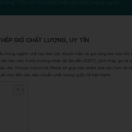
ió là gì? Địa chỉ bán phôi thép gió chất lượng, uy tín
 THÉP GIÓ CHẤT LƯỢNG, UY TÍN
thiếu trong ngành chế tạo dao cắt, khuôn mẫu và gia công kim loại tốc 
 khi làm việc ở môi trường nhiệt độ lên đến 600°C, phôi thép gió là l
âu dài. Stavian Industrial Metal sẽ giúp bạn khám phá sâu hơn về lo
xuất cho đến các tiêu chuẩn chất lượng quốc tế hiện hành.