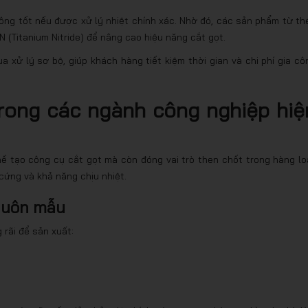
ông tốt nếu được xử lý nhiệt chính xác. Nhờ đó, các sản phẩm từ th
 (Titanium Nitride) để nâng cao hiệu năng cắt gọt.
a xử lý sơ bộ, giúp khách hàng tiết kiệm thời gian và chi phí gia cô
rong các ngành công nghiệp hiệ
chế tạo công cụ cắt gọt mà còn đóng vai trò then chốt trong hàng lo
cứng và khả năng chịu nhiệt.
khuôn mẫu
 rãi để sản xuất: