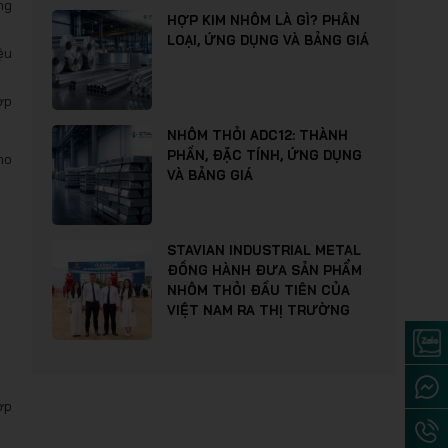
ng
HỢP KIM NHÔM LÀ GÌ? PHÂN
LOẠI, ỨNG DỤNG VÀ BẢNG GIÁ
ệu
ợp
NHÔM THỎI ADC12: THÀNH
PHẦN, ĐẶC TÍNH, ỨNG DỤNG
ho
VÀ BẢNG GIÁ
STAVIAN INDUSTRIAL METAL
ĐỒNG HÀNH ĐƯA SẢN PHẨM
NHÔM THỎI ĐẦU TIÊN CỦA
VIỆT NAM RA THỊ TRƯỜNG
ợp