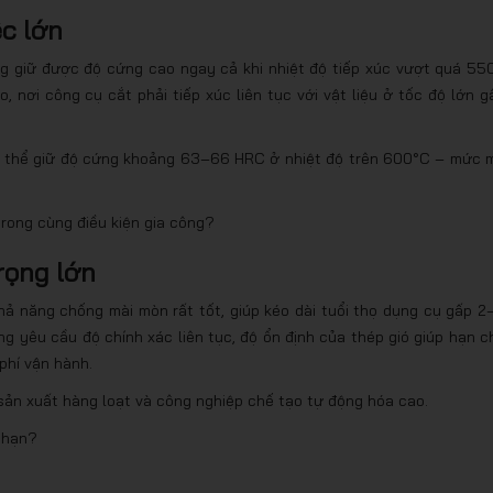
ệc lớn
ng giữ được độ cứng cao ngay cả khi nhiệt độ tiếp xúc vượt quá 55
 nơi công cụ cắt phải tiếp xúc liên tục với vật liệu ở tốc độ lớn g
có thể giữ độ cứng khoảng 63–66 HRC ở nhiệt độ trên 600°C – mức 
trong cùng điều kiện gia công?
rọng lớn
hả năng chống mài mòn rất tốt, giúp kéo dài tuổi thọ dụng cụ gấp 2
ng yêu cầu độ chính xác liên tục, độ ổn định của thép gió giúp hạn c
phí vận hành.
 sản xuất hàng loạt và công nghiệp chế tạo tự động hóa cao.
i hạn?