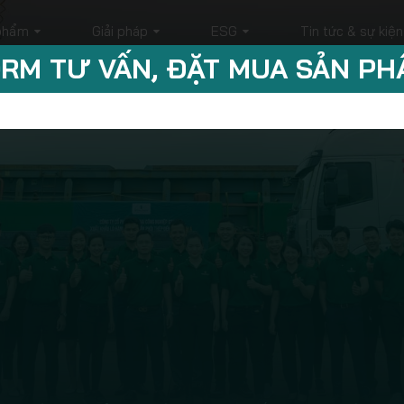
phẩm
Giải pháp
ESG
Tin tức & sự kiện
RM TƯ VẤN, ĐẶT MUA SẢN P