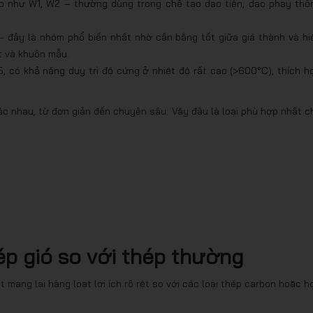
hép như W1, W2 – thường dùng trong chế tạo dao tiện, dao phay thô
– đây là nhóm phổ biến nhất nhờ cân bằng tốt giữa giá thành và hi
t và khuôn mẫu.
5, có khả năng duy trì độ cứng ở nhiệt độ rất cao (>600°C), thích h
hác nhau, từ đơn giản đến chuyên sâu. Vậy đâu là loại phù hợp nhất c
ép gió so với thép thường
 mang lại hàng loạt lợi ích rõ rệt so với các loại thép carbon hoặc h