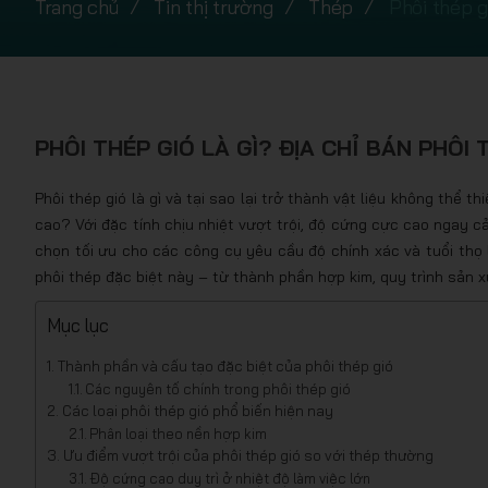
Trang chủ
Tin thị trường
Thép
Phôi thép g
PHÔI THÉP GIÓ LÀ GÌ? ĐỊA CHỈ BÁN PHÔI
Phôi thép gió là gì và tại sao lại trở thành vật liệu không thể 
cao? Với đặc tính chịu nhiệt vượt trội, độ cứng cực cao ngay cả
chọn tối ưu cho các công cụ yêu cầu độ chính xác và tuổi thọ l
phôi thép đặc biệt này – từ thành phần hợp kim, quy trình sản 
Mục lục
Thành phần và cấu tạo đặc biệt của phôi thép gió
Các nguyên tố chính trong phôi thép gió
Các loại phôi thép gió phổ biến hiện nay
Phân loại theo nền hợp kim
Ưu điểm vượt trội của phôi thép gió so với thép thường
Độ cứng cao duy trì ở nhiệt độ làm việc lớn