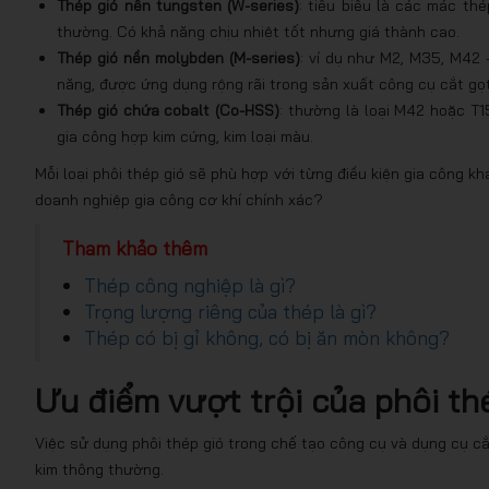
Thép gió nền tungsten (W-series)
: tiêu biểu là các mác t
thường. Có khả năng chịu nhiệt tốt nhưng giá thành cao.
Thép gió nền molybden (M-series)
: ví dụ như M2, M35, M42 
năng, được ứng dụng rộng rãi trong sản xuất công cụ cắt gọ
Thép gió chứa cobalt (Co-HSS)
: thường là loại M42 hoặc T1
gia công hợp kim cứng, kim loại màu.
Mỗi loại phôi thép gió sẽ phù hợp với từng điều kiện gia công k
doanh nghiệp gia công cơ khí chính xác?
Tham khảo thêm
Thép công nghiệp là gì?
Trọng lượng riêng của thép là gì?
Thép có bị gỉ không, có bị ăn mòn không?
Ưu điểm vượt trội của phôi th
Việc sử dụng phôi thép gió trong chế tạo công cụ và dụng cụ cắt
kim thông thường.