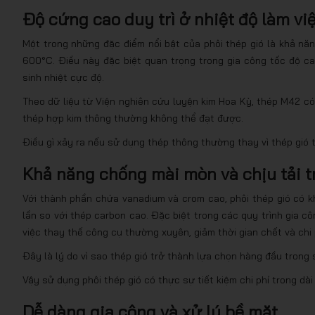
Độ cứng cao duy trì ở nhiệt độ làm vi
Một trong những đặc điểm nổi bật của phôi thép gió là khả nă
600°C. Điều này đặc biệt quan trọng trong gia công tốc độ cao,
sinh nhiệt cực độ.
Theo dữ liệu từ Viện nghiên cứu luyện kim Hoa Kỳ, thép M42 
thép hợp kim thông thường không thể đạt được.
Điều gì xảy ra nếu sử dụng thép thông thường thay vì thép gió 
Khả năng chống mài mòn và chịu tải t
Với thành phần chứa vanadium và crom cao, phôi thép gió có k
lần so với thép carbon cao. Đặc biệt trong các quy trình gia cô
việc thay thế công cụ thường xuyên, giảm thời gian chết và chi 
Đây là lý do vì sao thép gió trở thành lựa chọn hàng đầu trong
Vậy sử dụng phôi thép gió có thực sự tiết kiệm chi phí trong dà
Dễ dàng gia công và xử lý bề mặt