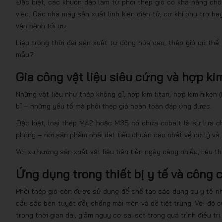
Đặc biệt, các khuôn dập làm từ phôi thép gió có khả năng ch
việc. Các nhà máy sản xuất linh kiện điện tử, cơ khí phụ trợ ha
vận hành tối ưu.
Liệu trong thời đại sản xuất tự động hóa cao, thép gió có thể
mẫu?
Gia công vật liệu siêu cứng và hợp ki
Những vật liệu như thép không gỉ, hợp kim titan, hợp kim niken 
bỉ – những yếu tố mà phôi thép gió hoàn toàn đáp ứng được.
Đặc biệt, loại thép M42 hoặc M35 có chứa cobalt là sự lựa c
phòng – nơi sản phẩm phải đạt tiêu chuẩn cao nhất về cơ lý và 
Với xu hướng sản xuất vật liệu tiên tiến ngày càng nhiều, liệu 
Ứng dụng trong thiết bị y tế và công 
Phôi thép gió còn được sử dụng để chế tạo các dụng cụ y tế 
cầu sắc bén tuyệt đối, chống mài mòn và dễ tiệt trùng. Với độ cứ
trong thời gian dài, giảm nguy cơ sai sót trong quá trình điều trị.