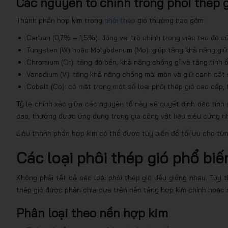
Các nguyên tố chính trong phôi thép 
Thành phần hợp kim trong
phôi thép
gió thường bao gồm:
Carbon (0,7% – 1,5%): đóng vai trò chính trong việc tạo độ cứ
Tungsten (W) hoặc Molybdenum (Mo): giúp tăng khả năng giữ 
Chromium (Cr): tăng độ bền, khả năng chống gỉ và tăng tính ổ
Vanadium (V): tăng khả năng chống mài mòn và giữ cạnh cắt s
Cobalt (Co): có mặt trong một số loại phôi thép gió cao cấp,
Tỷ lệ chính xác giữa các nguyên tố này sẽ quyết định đặc tính 
cao, thường được ứng dụng trong gia công vật liệu siêu cứng 
Liệu thành phần hợp kim có thể được tùy biến để tối ưu cho từ
Các loại phôi thép gió phổ biế
Không phải tất cả các loại phôi thép gió đều giống nhau. Tùy t
thép gió được phân chia dựa trên nền tảng hợp kim chính hoặc m
Phân loại theo nền hợp kim