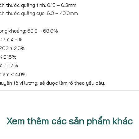
ch thước quặng tinh: 0.15 – 6.3mm
ch thước quặng cục: 6.3 – 40.0mm
ong khoảng: 60.0 – 68.0%
O2 ≤ 4.5%
l2O3 ≤ 2.5%
≤ 0.15%
 ≤ 0.07%
ộ ẩm < 4.0%
uyên tố vi lượng: sẽ được làm rõ theo yêu cầu.
Xem thêm các sản phẩm khác