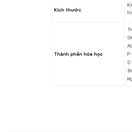
Kí
Kích thước
Kí
Tr
Si
A
Thành phần hóa học
P 
S
Đ
Ng