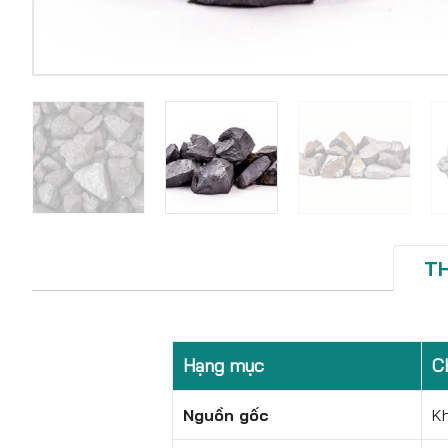
T
Hạng mục
Ch
Nguồn gốc
K