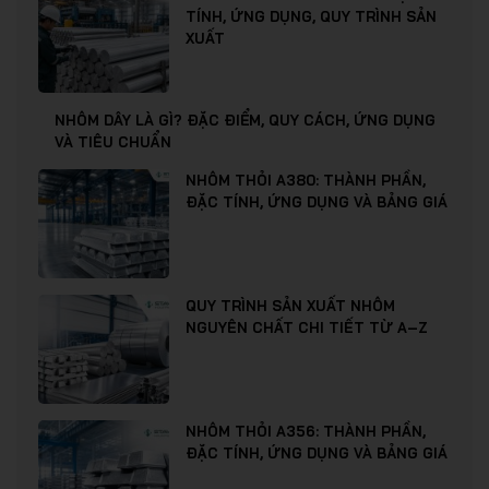
TÍNH, ỨNG DỤNG, QUY TRÌNH SẢN
XUẤT
NHÔM DÂY LÀ GÌ? ĐẶC ĐIỂM, QUY CÁCH, ỨNG DỤNG
VÀ TIÊU CHUẨN
NHÔM THỎI A380: THÀNH PHẦN,
ĐẶC TÍNH, ỨNG DỤNG VÀ BẢNG GIÁ
QUY TRÌNH SẢN XUẤT NHÔM
NGUYÊN CHẤT CHI TIẾT TỪ A–Z
NHÔM THỎI A356: THÀNH PHẦN,
ĐẶC TÍNH, ỨNG DỤNG VÀ BẢNG GIÁ