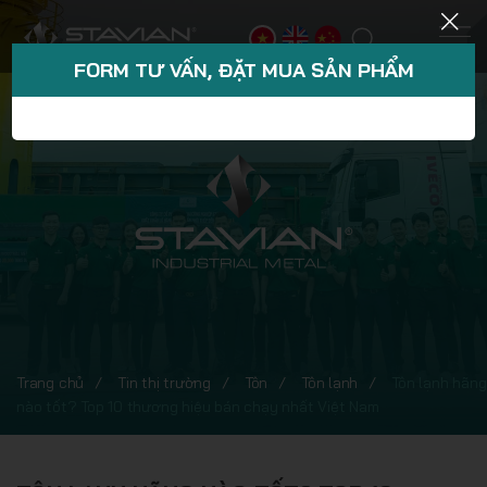
FORM TƯ VẤN, ĐẶT MUA SẢN PHẨM
Trang chủ
Tin thị trường
Tôn
Tôn lạnh
Tôn lạnh hãng
nào tốt? Top 10 thương hiệu bán chạy nhất Việt Nam