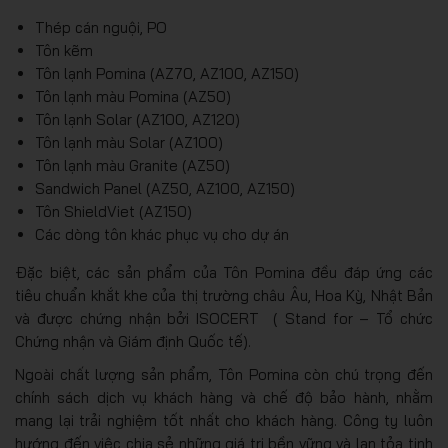
Thép cán nguội, PO
Tôn kẽm
Tôn lạnh Pomina (AZ70, AZ100, AZ150)
Tôn lạnh màu Pomina (AZ50)
Tôn lạnh Solar (AZ100, AZ120)
Tôn lạnh màu Solar (AZ100)
Tôn lạnh màu Granite (AZ50)
Sandwich Panel (AZ50, AZ100, AZ150)
Tôn ShieldViet (AZ150)
Các dòng tôn khác phục vụ cho dự án
Đặc biệt, các sản phẩm của Tôn Pomina đều đáp ứng các
tiêu chuẩn khắt khe của thị trường châu Âu, Hoa Kỳ, Nhật Bản
và được chứng nhận bởi ISOCERT ( Stand for – Tổ chức
Chứng nhận và Giám định Quốc tế).
Ngoài chất lượng sản phẩm, Tôn Pomina còn chú trọng đến
chính sách dịch vụ khách hàng và chế độ bảo hành, nhằm
mang lại trải nghiệm tốt nhất cho khách hàng. Công ty luôn
hướng đến việc chia sẻ những giá trị bền vững và lan tỏa tinh