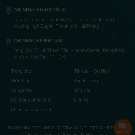
CHI NHÁNH HẢI PHÒNG
Tầng 6, Toà nhà Thành Đạt 1, số 3 Lê Thành Tông,
phường Ngô Quyền, Thành phố Hải Phòng
CHI NHÁNH MIỀN NAM
Tầng 12A, 72 Lê Thánh Tôn, Vincom Center Đồng Khởi,
phường Sài Gòn, TP HCM
Trang chủ
Tin tức – Sự kiện
Giới thiệu
Tuyển dụng
Sản phẩm
Thư viện
Hệ thống phân phối
Liên hệ
Chính sách bảo mật
@COPYRIGHT BELONGS TO STAVIAN INDUSTRIAL METAL.,JSC
Liên hệ
Website được thiết kế bởi
Ninja Dona