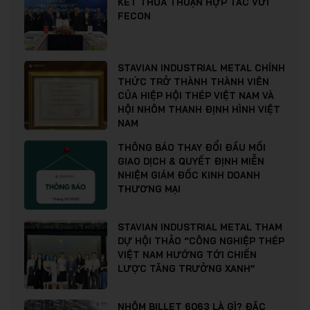
KẾT THOẢ THUẬN HỢP TÁC VỚI
FECON
STAVIAN INDUSTRIAL METAL CHÍNH
THỨC TRỞ THÀNH THÀNH VIÊN
CỦA HIỆP HỘI THÉP VIỆT NAM VÀ
HỘI NHÔM THANH ĐỊNH HÌNH VIỆT
NAM
THÔNG BÁO THAY ĐỔI ĐẦU MỐI
GIAO DỊCH & QUYẾT ĐỊNH MIỄN
NHIỆM GIÁM ĐỐC KINH DOANH
THƯƠNG MẠI
STAVIAN INDUSTRIAL METAL THAM
DỰ HỘI THẢO “CÔNG NGHIỆP THÉP
VIỆT NAM HƯỚNG TỚI CHIẾN
LƯỢC TĂNG TRƯỞNG XANH”
NHÔM BILLET 6063 LÀ GÌ? ĐẶC