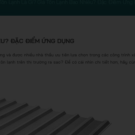
Tôn Lạnh Là Gì? Giá Tôn Lạnh Bao Nhiêu? Đặc Điểm Ứng
IÊU? ĐẶC ĐIỂM ỨNG DỤNG
ng và được nhiều nhà thầu ưu tiên lựa chọn trong các công trình x
tôn lạnh trên thị trường ra sao? Để có cái nhìn chi tiết hơn, hãy cù