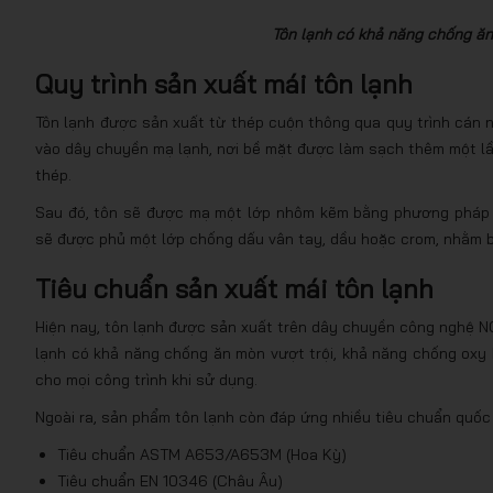
Tôn lạnh có khả năng chống ăn
Quy trình sản xuất mái tôn lạnh
Tôn lạnh được sản xuất từ thép cuộn thông qua quy trình cán n
vào dây chuyền mạ lạnh, nơi bề mặt được làm sạch thêm một lần 
thép.
Sau đó, tôn sẽ được mạ một lớp nhôm kẽm bằng phương pháp 
sẽ được phủ một lớp chống dấu vân tay, dầu hoặc crom, nhằm b
Tiêu chuẩn sản xuất mái tôn lạnh
Hiện nay, tôn lạnh được sản xuất trên dây chuyền công nghệ NOF
lạnh có khả năng chống ăn mòn vượt trội, khả năng chống oxy 
cho mọi công trình khi sử dụng.
Ngoài ra, sản phẩm tôn lạnh còn đáp ứng nhiều tiêu chuẩn quốc
Tiêu chuẩn ASTM A653/A653M (Hoa Kỳ)
Tiêu chuẩn EN 10346 (Châu Âu)