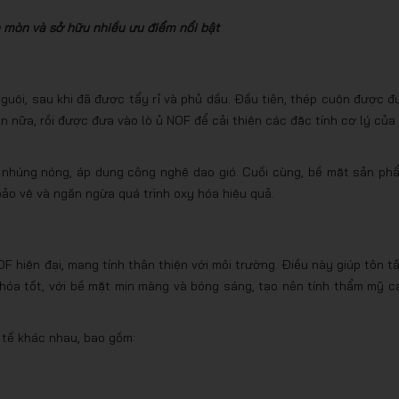
 mòn và sở hữu nhiều ưu điểm nổi bật
guội, sau khi đã được tẩy rỉ và phủ dầu. Đầu tiên, thép cuộn được đ
nữa, rồi được đưa vào lò ủ NOF để cải thiện các đặc tính cơ lý của 
nhúng nóng, áp dụng công nghệ dao gió. Cuối cùng, bề mặt sản ph
ảo vệ và ngăn ngừa quá trình oxy hóa hiệu quả.
 hiện đại, mang tính thân thiện với môi trường. Điều này giúp tôn t
hóa tốt, với bề mặt mịn màng và bóng sáng, tạo nên tính thẩm mỹ c
 tế khác nhau, bao gồm: