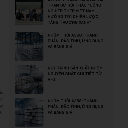
THAM DỰ HỘI THẢO “CÔNG
NGHIỆP THÉP VIỆT NAM
HƯỚNG TỚI CHIẾN LƯỢC
TĂNG TRƯỞNG XANH”
NHÔM THỎI A380: THÀNH
PHẦN, ĐẶC TÍNH, ỨNG DỤNG
VÀ BẢNG GIÁ
QUY TRÌNH SẢN XUẤT NHÔM
NGUYÊN CHẤT CHI TIẾT TỪ
A–Z
ếu
ểm
NHÔM THỎI A356: THÀNH
ợc
PHẦN, ĐẶC TÍNH, ỨNG DỤNG
VÀ BẢNG GIÁ
i,