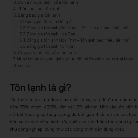
Ưu và nhược điểm của tôn lạnh
Phân loại loại tôn lạnh
Bảng báo giá tôn lạnh
Bảng giá tôn lạnh Đông Á
Bảng giá tôn lạnh Việt Nhật – Tôn lạnh giá bao nhiêu m2
Bảng giá tôn lạnh Hoa Sen
Bảng giá tôn lạnh Hòa Phát – Tôn lạnh bao nhiêu tiền 1m?
Bảng giá tôn lạnh Nam Kim
Ứng dụng nổi bật của tôn lạnh
Mua tôn lạnh uy tín, giá cực ưu đãi tại Stavian Industrial Metal
Lời kết
Tôn lạnh là gì?
Tôn lạnh là loại tôn được mạ nhôm kẽm, sau đó được cán mỏn
gồm 55% nhôm, 43,5% kẽm và 1,5% silicon. Nhờ vào lớp kẽm bê
nổi bật khác, giúp tăng cường độ bền gấp 4 lần so với các lo
bức xạ từ ánh nắng mặt trời, khiến nó trở thành lựa chọn lý tưở
khu công nghiệp, cũng như các công trình dân dụng khác.