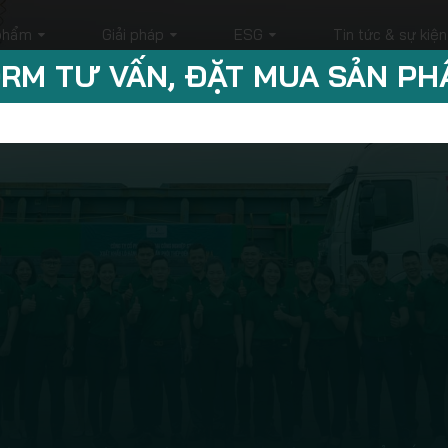
phẩm
Giải pháp
ESG
Tin tức & sự kiện
RM TƯ VẤN, ĐẶT MUA SẢN P