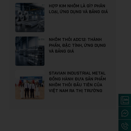
HỢP KIM NHÔM LÀ GÌ? PHÂN
LOẠI, ỨNG DỤNG VÀ BẢNG GIÁ
NHÔM THỎI ADC12: THÀNH
PHẦN, ĐẶC TÍNH, ỨNG DỤNG
VÀ BẢNG GIÁ
STAVIAN INDUSTRIAL METAL
ĐỒNG HÀNH ĐƯA SẢN PHẨM
NHÔM THỎI ĐẦU TIÊN CỦA
VIỆT NAM RA THỊ TRƯỜNG