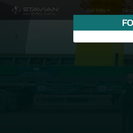
Giới thiệu
Sản 
FO