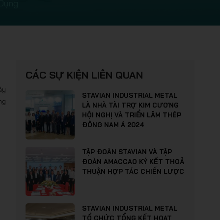
 Dụng
CÁC SỰ KIỆN LIÊN QUAN
ây
STAVIAN INDUSTRIAL METAL
ng
LÀ NHÀ TÀI TRỢ KIM CƯƠNG
HỘI NGHỊ VÀ TRIỂN LÃM THÉP
ĐÔNG NAM Á 2024
TẬP ĐOÀN STAVIAN VÀ TẬP
ĐOÀN AMACCAO KÝ KẾT THOẢ
THUẬN HỢP TÁC CHIẾN LƯỢC
STAVIAN INDUSTRIAL METAL
TỔ CHỨC TỔNG KẾT HOẠT