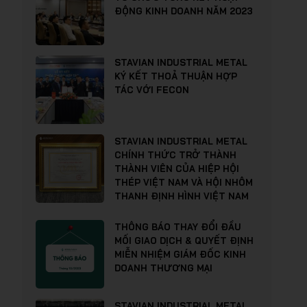
ĐỘNG KINH DOANH NĂM 2023
STAVIAN INDUSTRIAL METAL
KÝ KẾT THOẢ THUẬN HỢP
TÁC VỚI FECON
STAVIAN INDUSTRIAL METAL
CHÍNH THỨC TRỞ THÀNH
THÀNH VIÊN CỦA HIỆP HỘI
THÉP VIỆT NAM VÀ HỘI NHÔM
THANH ĐỊNH HÌNH VIỆT NAM
THÔNG BÁO THAY ĐỔI ĐẦU
MỐI GIAO DỊCH & QUYẾT ĐỊNH
MIỄN NHIỆM GIÁM ĐỐC KINH
DOANH THƯƠNG MẠI
STAVIAN INDUSTRIAL METAL