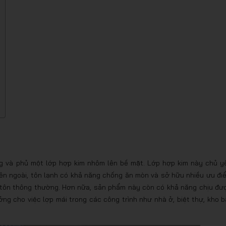
g và phủ một lớp hợp kim nhôm lên bề mặt. Lớp hợp kim này chủ y
n ngoài, tôn lạnh có khả năng chống ăn mòn và sở hữu nhiều ưu đi
ại tôn thông thường. Hơn nữa, sản phẩm này còn có khả năng chịu đư
ng cho việc lợp mái trong các công trình như nhà ở, biệt thự, kho bã