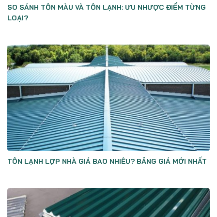
SO SÁNH TÔN MÀU VÀ TÔN LẠNH: ƯU NHƯỢC ĐIỂM TỪNG
LOẠI?
TÔN LẠNH LỢP NHÀ GIÁ BAO NHIÊU? BẢNG GIÁ MỚI NHẤT