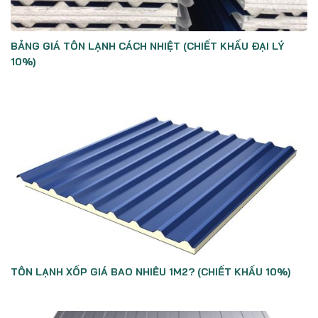
BẢNG GIÁ TÔN LẠNH CÁCH NHIỆT (CHIẾT KHẤU ĐẠI LÝ
10%)
TÔN LẠNH XỐP GIÁ BAO NHIÊU 1M2? (CHIẾT KHẤU 10%)