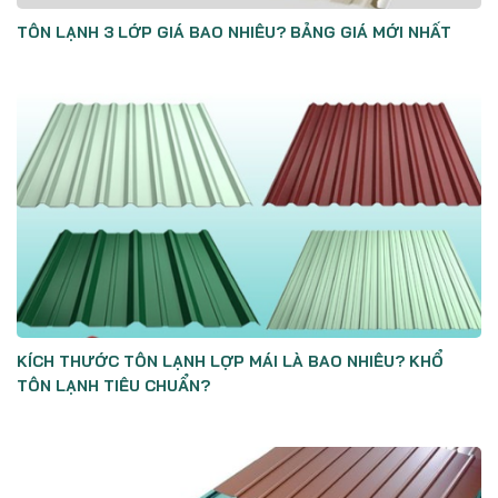
TÔN LẠNH 3 LỚP GIÁ BAO NHIÊU? BẢNG GIÁ MỚI NHẤT
KÍCH THƯỚC TÔN LẠNH LỢP MÁI LÀ BAO NHIÊU? KHỔ
TÔN LẠNH TIÊU CHUẨN?