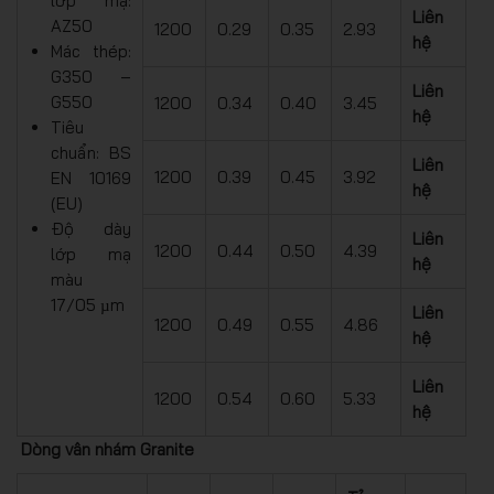
lớp mạ:
Liên
AZ50
1200
0.29
0.35
2.93
hệ
Mác thép:
G350 –
Liên
G550
1200
0.34
0.40
3.45
hệ
Tiêu
chuẩn: BS
Liên
1200
0.39
0.45
3.92
EN 10169
hệ
(EU)
Độ dày
Liên
1200
0.44
0.50
4.39
lớp mạ
hệ
màu
17/05 µm
Liên
1200
0.49
0.55
4.86
hệ
Liên
1200
0.54
0.60
5.33
hệ
Dòng vân nhám Granite