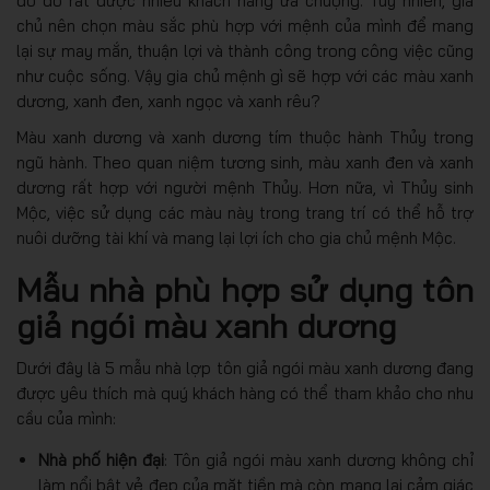
do đó rất được nhiều khách hàng ưa chuộng. Tuy nhiên, gia
chủ nên chọn màu sắc phù hợp với mệnh của mình để mang
lại sự may mắn, thuận lợi và thành công trong công việc cũng
như cuộc sống. Vậy gia chủ mệnh gì sẽ hợp với các màu xanh
dương, xanh đen, xanh ngọc và xanh rêu?
Màu xanh dương và xanh dương tím thuộc hành Thủy trong
ngũ hành. Theo quan niệm tương sinh, màu xanh đen và xanh
dương rất hợp với người mệnh Thủy. Hơn nữa, vì Thủy sinh
Mộc, việc sử dụng các màu này trong trang trí có thể hỗ trợ
nuôi dưỡng tài khí và mang lại lợi ích cho gia chủ mệnh Mộc.
Mẫu nhà phù hợp sử dụng tôn
giả ngói màu xanh dương
Dưới đây là 5 mẫu nhà lợp tôn giả ngói màu xanh dương đang
được yêu thích mà quý khách hàng có thể tham khảo cho nhu
cầu của mình:
Nhà phố hiện đại
: Tôn giả ngói màu xanh dương không chỉ
làm nổi bật vẻ đẹp của mặt tiền mà còn mang lại cảm giác