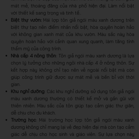
mát mẻ, thoáng đãng của nhà phố hiện đại. Làm nổi bật
với thiết kế sang trọng và tinh tế..
Biệt thự vườn:
Mái lợp tôn giả ngói màu xanh dương trên
biệt thự tạo nên điểm nhấn nổi bật, hòa quyện hoàn hảo
với không gian xanh mát của khu vườn. Màu sắc này hòa
quyện hoàn hảo với cảnh quan xung quanh, làm tăng tính
thẩm mỹ của công trình.
Nhà cấp 4 nông thôn
: Tôn giả ngói màu xanh dương là lựa
chọn lý tưởng cho những ngôi nhà cấp 4 ở nông thôn. Sự
kết hợp này không chỉ tạo nên vẻ ngoài nổi bật mà còn
giúp công trình giữ được sự mát mẻ và bền bỉ với thời
gian.
Khu nghỉ dưỡng
: Các khu nghỉ dưỡng sử dụng tôn giả ngói
màu xanh dương thường có thiết kế mở và gần gũi với
thiên nhiên. Màu sắc của tôn giúp tạo cảm giác thư giãn,
dễ chịu cho du khách.
Trường học
: Mái trường học lợp tôn giả ngói màu xanh
dương không chỉ mang lại vẻ đẹp hiện đại mà còn tạo cảm
giác dễ chịu cho học sinh và giáo viên. Sự lựa chọn này