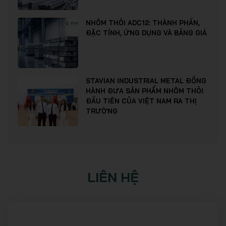
NHÔM THỎI ADC12: THÀNH PHẦN,
ĐẶC TÍNH, ỨNG DỤNG VÀ BẢNG GIÁ
STAVIAN INDUSTRIAL METAL ĐỒNG
HÀNH ĐƯA SẢN PHẨM NHÔM THỎI
ĐẦU TIÊN CỦA VIỆT NAM RA THỊ
TRƯỜNG
LIÊN HỆ