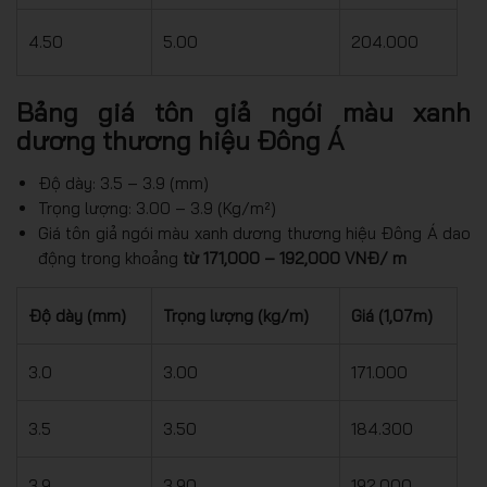
4.50
5.00
204.000
Bảng giá tôn giả ngói màu xanh
dương thương hiệu Đông Á
Độ dày: 3.5 – 3.9 (mm)
Trọng lượng: 3.00 – 3.9 (Kg/m²)
Giá tôn giả ngói màu xanh dương thương hiệu Đông Á dao
động trong khoảng
từ 171,000 – 192,000 VNĐ/ m
Độ dày (mm)
Trọng lượng (kg/m)
Giá (1,07m)
3.0
3.00
171.000
3.5
3.50
184.300
3.9
3.90
192.000