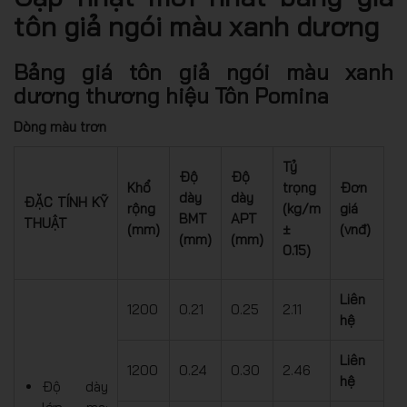
tôn giả ngói màu xanh dương
Bảng giá tôn giả ngói màu xanh
dương thương hiệu Tôn Pomina
Dòng màu trơn
Tỷ
Độ
Độ
Khổ
trọng
Đơn
dày
dày
ĐẶC TÍNH KỸ
rộng
(kg/m
giá
BMT
APT
THUẬT
(mm)
±
(vnđ)
(mm)
(mm)
0.15)
Liên
1200
0.21
0.25
2.11
hệ
Liên
1200
0.24
0.30
2.46
hệ
Độ dày