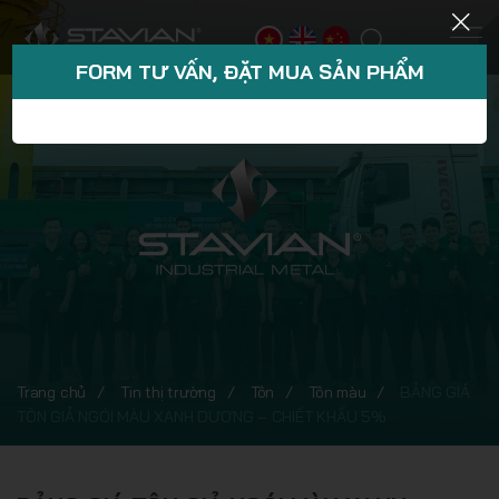
FORM TƯ VẤN, ĐẶT MUA SẢN PHẨM
Trang chủ
Tin thị trường
Tôn
Tôn màu
BẢNG GIÁ
TÔN GIẢ NGÓI MÀU XANH DƯƠNG – CHIẾT KHẤU 5%