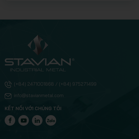
(+84) 2471001868 / (+84) 975271499
info@stavianmetal.com
KẾT NỐI VỚI CHÚNG TÔI