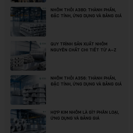
NHÔM THỎI A380: THÀNH PHẦN,
ĐẶC TÍNH, ỨNG DỤNG VÀ BẢNG GIÁ
QUY TRÌNH SẢN XUẤT NHÔM
NGUYÊN CHẤT CHI TIẾT TỪ A–Z
NHÔM THỎI A356: THÀNH PHẦN,
ĐẶC TÍNH, ỨNG DỤNG VÀ BẢNG GIÁ
HỢP KIM NHÔM LÀ GÌ? PHÂN LOẠI,
ỨNG DỤNG VÀ BẢNG GIÁ