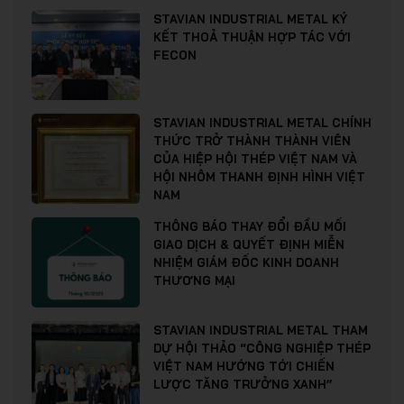
STAVIAN INDUSTRIAL METAL KÝ
KẾT THOẢ THUẬN HỢP TÁC VỚI
FECON
STAVIAN INDUSTRIAL METAL CHÍNH
THỨC TRỞ THÀNH THÀNH VIÊN
CỦA HIỆP HỘI THÉP VIỆT NAM VÀ
HỘI NHÔM THANH ĐỊNH HÌNH VIỆT
NAM
THÔNG BÁO THAY ĐỔI ĐẦU MỐI
GIAO DỊCH & QUYẾT ĐỊNH MIỄN
NHIỆM GIÁM ĐỐC KINH DOANH
THƯƠNG MẠI
STAVIAN INDUSTRIAL METAL THAM
DỰ HỘI THẢO “CÔNG NGHIỆP THÉP
VIỆT NAM HƯỚNG TỚI CHIẾN
LƯỢC TĂNG TRƯỞNG XANH”