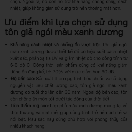
chọn. Ngoài ra, nó còn hỗ trợ khả năng chống cháy, cách
nhiệt, giúp không gian sử dụng trở nên thoáng mát hơn.
Ưu điểm khi lựa chọn sử dụng
tôn giả ngói màu xanh dương
Khả năng cách nhiệt và chống ồn vượt trội:
Tôn giả ngói
màu xanh dương được thiết kế để có hiệu suất cách nhiệt
xuất sắc, phản xạ tia UV và giảm nhiệt độ cho công trình từ
6-8 độ C. Đồng thời, sản phẩm cũng có khả năng giảm
tiếng ồn đáng kể, tới 70%, với mức giảm hơn 60 dB.
Độ bền cao:
Sản xuất theo quy trình tiêu chuẩn và sử dụng
nguyên vật liệu chất lượng cao, tôn giả ngói màu xanh
dương có tuổi thọ lên đến 30 năm. Ngoài độ bền cao, tôn
còn chống ăn mòn tốt dưới tác động của thời tiết.
Tính thẩm mỹ cao:
Lớp phủ màu xanh dương mang lại vẻ
thời thượng và mát mẻ, giúp công trình trở nên tinh tế và
nổi bật. Màu sắc này cũng phù hợp với phong thủy của
nhiều khách hàng.