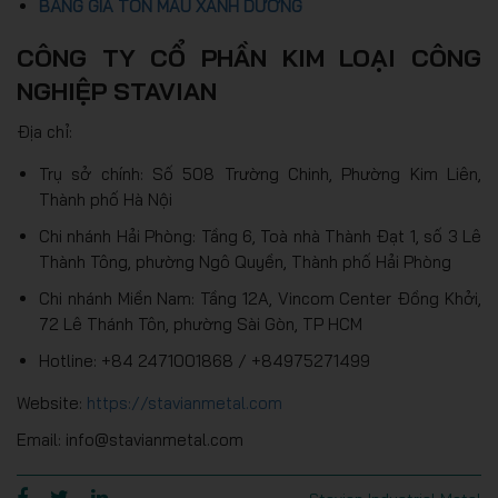
BẢNG GIÁ TÔN MÀU XANH DƯƠNG
CÔNG TY CỔ PHẦN KIM LOẠI CÔNG
NGHIỆP STAVIAN
Địa chỉ:
Trụ sở chính: Số 508 Trường Chinh, Phường Kim Liên,
Thành phố Hà Nội
Chi nhánh Hải Phòng: Tầng 6, Toà nhà Thành Đạt 1, số 3 Lê
Thành Tông, phường Ngô Quyền, Thành phố Hải Phòng
Chi nhánh Miền Nam: Tầng 12A, Vincom Center Đồng Khởi,
72 Lê Thánh Tôn, phường Sài Gòn, TP HCM
Hotline: +84 2471001868 / +84975271499
Website:
https://stavianmetal.com
Email: info@stavianmetal.com