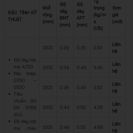
Tỷ
Độ
Độ
Khổ
trọng
Đơn
dày
dày
ĐẶC TÍNH KỸ
rộng
(kg/m
giá
BMT
APT
THUẬT
(mm)
±
(vnđ)
(mm)
(mm)
0.15)
Liên
1200
0.29
0.35
2.93
hệ
Độ dày lớp
Liên
mạ: AZ50
1200
0.34
0.40
3.45
hệ
Mác thép:
G350 –
Liên
G550
1200
0.39
0.45
3.92
hệ
Tiêu
chuẩn: BS
Liên
1200
0.44
0.50
4.39
EN 10169
hệ
(EU)
Độ dày lớp
Liên
1200
0.49
0.55
4.86
mạ màu:
hệ