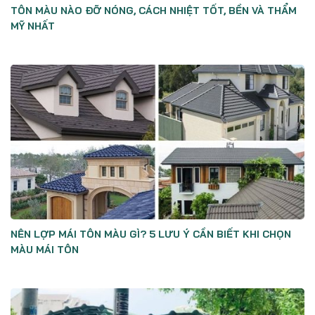
TÔN MÀU NÀO ĐỠ NÓNG, CÁCH NHIỆT TỐT, BỀN VÀ THẨM
MỸ NHẤT
NÊN LỢP MÁI TÔN MÀU GÌ? 5 LƯU Ý CẦN BIẾT KHI CHỌN
MÀU MÁI TÔN