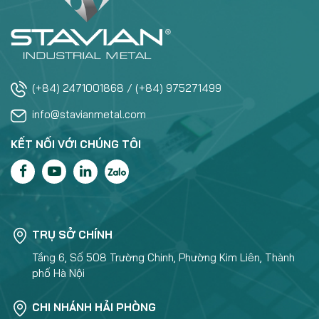
(+84) 2471001868 / (+84) 975271499
info@stavianmetal.com
KẾT NỐI VỚI CHÚNG TÔI
TRỤ SỞ CHÍNH
Tầng 6, Số 508 Trường Chinh, Phường Kim Liên, Thành
phố Hà Nội
CHI NHÁNH HẢI PHÒNG