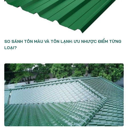
SO SÁNH TÔN MÀU VÀ TÔN LẠNH: ƯU NHƯỢC ĐIỂM TỪNG
LOẠI?