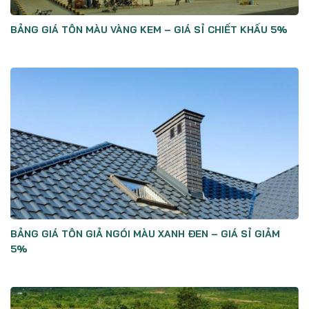
BẢNG GIÁ TÔN MÀU VÀNG KEM – GIÁ SỈ CHIẾT KHẤU 5%
BẢNG GIÁ TÔN GIẢ NGÓI MÀU XANH ĐEN – GIÁ SỈ GIẢM
5%