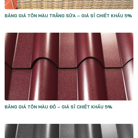
BẢNG GIÁ TÔN MÀU TRẮNG SỮA – GIÁ SỈ CHIẾT KHẤU 5%
BẢNG GIÁ TÔN MÀU ĐỎ – GIÁ SỈ CHIẾT KHẤU 5%