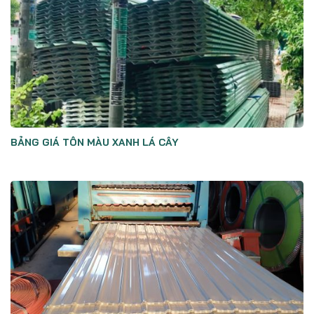
BẢNG GIÁ TÔN MÀU XANH LÁ CÂY