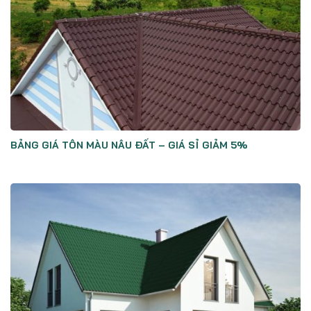
BẢNG GIÁ TÔN MÀU NÂU ĐẤT – GIÁ SỈ GIẢM 5%