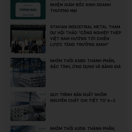
NHIỆM GIÁM ĐỐC KINH DOANH
THƯƠNG MẠI
STAVIAN INDUSTRIAL METAL THAM
DỰ HỘI THẢO “CÔNG NGHIỆP THÉP
VIỆT NAM HƯỚNG TỚI CHIẾN
LƯỢC TĂNG TRƯỞNG XANH”
NHÔM THỎI A380: THÀNH PHẦN,
ĐẶC TÍNH, ỨNG DỤNG VÀ BẢNG GIÁ
QUY TRÌNH SẢN XUẤT NHÔM
NGUYÊN CHẤT CHI TIẾT TỪ A–Z
NHÔM THỎI A356: THÀNH PHẦN,