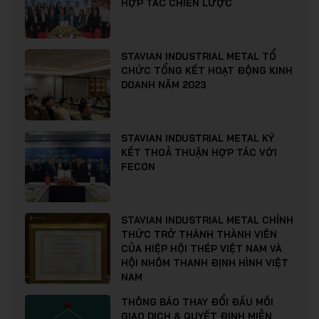
HỢP TÁC CHIẾN LƯỢC
STAVIAN INDUSTRIAL METAL TỔ
CHỨC TỔNG KẾT HOẠT ĐỘNG KINH
DOANH NĂM 2023
STAVIAN INDUSTRIAL METAL KÝ
KẾT THOẢ THUẬN HỢP TÁC VỚI
FECON
STAVIAN INDUSTRIAL METAL CHÍNH
THỨC TRỞ THÀNH THÀNH VIÊN
CỦA HIỆP HỘI THÉP VIỆT NAM VÀ
HỘI NHÔM THANH ĐỊNH HÌNH VIỆT
NAM
THÔNG BÁO THAY ĐỔI ĐẦU MỐI
GIAO DỊCH & QUYẾT ĐỊNH MIỄN