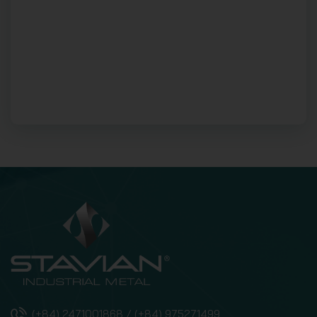
(+84) 2471001868 / (+84) 975271499