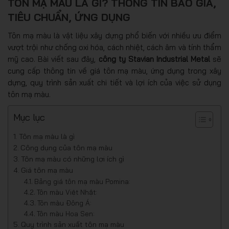
TÔN MẠ MÀU LÀ GÌ? THÔNG TIN BÁO GIÁ,
TIÊU CHUẨN, ỨNG DỤNG
Tôn mạ màu là vật liệu xây dựng phổ biến với nhiều ưu điểm
vượt trội như chống oxi hóa, cách nhiệt, cách âm và tính thẩm
mỹ cao. Bài viết sau đây,
công ty Stavian Industrial Metal
sẽ
cung cấp thông tin về giá tôn mạ màu, ứng dụng trong xây
dựng, quy trình sản xuất chi tiết và lợi ích của việc sử dụng
tôn mạ màu.
Mục lục
Tôn mạ màu là gì
Công dụng của tôn mạ màu
Tôn mạ màu có những lợi ích gì
Giá tôn mạ màu
Bảng giá tôn mạ màu Pomina:
Tôn màu Việt Nhật:
Tôn màu Đông Á:
Tôn màu Hoa Sen:
Quy trình sản xuất tôn mạ màu