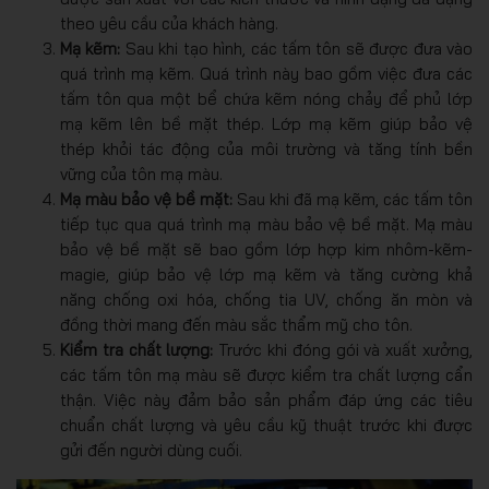
theo yêu cầu của khách hàng.
Mạ kẽm:
Sau khi tạo hình, các tấm tôn sẽ được đưa vào
quá trình mạ kẽm. Quá trình này bao gồm việc đưa các
tấm tôn qua một bể chứa kẽm nóng chảy để phủ lớp
mạ kẽm lên bề mặt thép. Lớp mạ kẽm giúp bảo vệ
thép khỏi tác động của môi trường và tăng tính bền
vững của tôn mạ màu.
Mạ màu bảo vệ bề mặt:
Sau khi đã mạ kẽm, các tấm tôn
tiếp tục qua quá trình mạ màu bảo vệ bề mặt. Mạ màu
bảo vệ bề mặt sẽ bao gồm lớp hợp kim nhôm-kẽm-
magie, giúp bảo vệ lớp mạ kẽm và tăng cường khả
năng chống oxi hóa, chống tia UV, chống ăn mòn và
đồng thời mang đến màu sắc thẩm mỹ cho tôn.
Kiểm tra chất lượng:
Trước khi đóng gói và xuất xưởng,
các tấm tôn mạ màu sẽ được kiểm tra chất lượng cẩn
thận. Việc này đảm bảo sản phẩm đáp ứng các tiêu
chuẩn chất lượng và yêu cầu kỹ thuật trước khi được
gửi đến người dùng cuối.