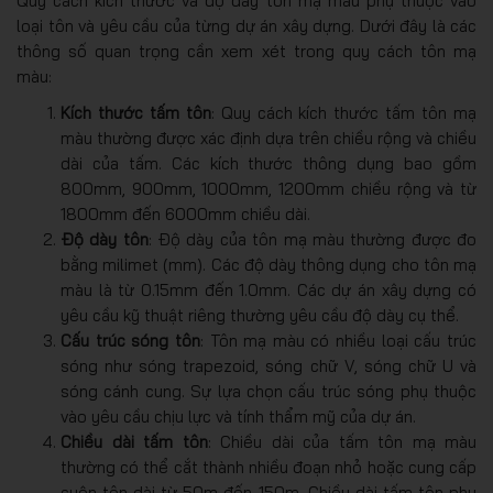
Quy cách kích thước và độ dày tôn mạ màu phụ thuộc vào
loại tôn và yêu cầu của từng dự án xây dựng. Dưới đây là các
thông số quan trọng cần xem xét trong quy cách tôn mạ
màu:
Kích thước tấm tôn
: Quy cách kích thước tấm tôn mạ
màu thường được xác định dựa trên chiều rộng và chiều
dài của tấm. Các kích thước thông dụng bao gồm
800mm, 900mm, 1000mm, 1200mm chiều rộng và từ
1800mm đến 6000mm chiều dài.
Độ dày tôn
: Độ dày của tôn mạ màu thường được đo
bằng milimet (mm). Các độ dày thông dụng cho tôn mạ
màu là từ 0.15mm đến 1.0mm. Các dự án xây dựng có
yêu cầu kỹ thuật riêng thường yêu cầu độ dày cụ thể.
Cấu trúc sóng tôn
: Tôn mạ màu có nhiều loại cấu trúc
sóng như sóng trapezoid, sóng chữ V, sóng chữ U và
sóng cánh cung. Sự lựa chọn cấu trúc sóng phụ thuộc
vào yêu cầu chịu lực và tính thẩm mỹ của dự án.
Chiều dài tấm tôn
: Chiều dài của tấm tôn mạ màu
thường có thể cắt thành nhiều đoạn nhỏ hoặc cung cấp
cuộn tôn dài từ 50m đến 150m. Chiều dài tấm tôn phụ