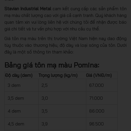
Stavian Industrial Metal
cam kết cung cấp các sản phẩm tôn
mạ màu chất lượng cao với giá cả cạnh tranh. Quý khách hàng
quan tâm xin vui lòng liên hệ với chúng tôi để nhận được báo
giá chi tiết và tư vấn phù hợp với nhu cầu cụ thể.
Giá tôn mạ màu trên thị trường Việt Nam hiện nay dao động
tùy thuộc vào thương hiệu, độ dày và loại sóng của tôn. Dưới
đây là một số thông tin tham khảo:
Bảng giá tôn mạ màu Pomina:
Độ dày (dem)
Trọng lượng (kg/m)
Giá (VNĐ/m)
3 dem
2,5
67.000
3,5 dem
3,0
71.000
4 dem
3,5
86.000
4,5 dem
3,9
96.500