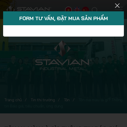
FORM TƯ VẤN, ĐẶT MUA SẢN PHẨM
Trang chủ
Tin thị trường
Tôn
Tôn mạ màu là gì? Thông
tin Báo giá, tiêu chuẩn, ứng dụng