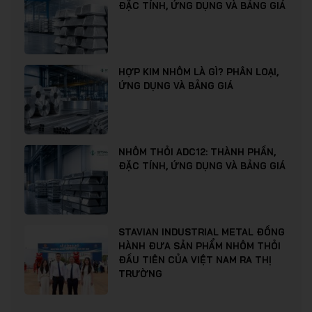
ĐẶC TÍNH, ỨNG DỤNG VÀ BẢNG GIÁ
HỢP KIM NHÔM LÀ GÌ? PHÂN LOẠI,
ỨNG DỤNG VÀ BẢNG GIÁ
NHÔM THỎI ADC12: THÀNH PHẦN,
ĐẶC TÍNH, ỨNG DỤNG VÀ BẢNG GIÁ
STAVIAN INDUSTRIAL METAL ĐỒNG
HÀNH ĐƯA SẢN PHẨM NHÔM THỎI
ĐẦU TIÊN CỦA VIỆT NAM RA THỊ
TRƯỜNG