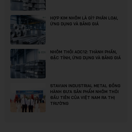
HỢP KIM NHÔM LÀ GÌ? PHÂN LOẠI,
ỨNG DỤNG VÀ BẢNG GIÁ
NHÔM THỎI ADC12: THÀNH PHẦN,
ĐẶC TÍNH, ỨNG DỤNG VÀ BẢNG GIÁ
STAVIAN INDUSTRIAL METAL ĐỒNG
HÀNH ĐƯA SẢN PHẨM NHÔM THỎI
ĐẦU TIÊN CỦA VIỆT NAM RA THỊ
TRƯỜNG