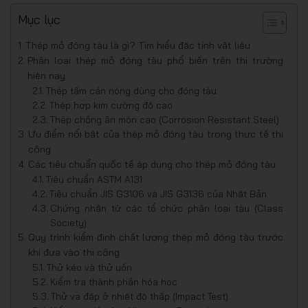
Mục lục
Thép mỏ đóng tàu là gì? Tìm hiểu đặc tính vật liệu
Phân loại thép mỏ đóng tàu phổ biến trên thị trường
hiện nay
Thép tấm cán nóng dùng cho đóng tàu
Thép hợp kim cường độ cao
Thép chống ăn mòn cao (Corrosion Resistant Steel)
Ưu điểm nổi bật của thép mỏ đóng tàu trong thực tế thi
công
Các tiêu chuẩn quốc tế áp dụng cho thép mỏ đóng tàu
Tiêu chuẩn ASTM A131
Tiêu chuẩn JIS G3106 và JIS G3136 của Nhật Bản
Chứng nhận từ các tổ chức phân loại tàu (Class
Society)
Quy trình kiểm định chất lượng thép mỏ đóng tàu trước
khi đưa vào thi công
Thử kéo và thử uốn
Kiểm tra thành phần hóa học
Thử va đập ở nhiệt độ thấp (Impact Test)