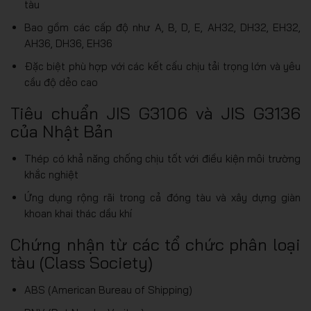
tàu
Bao gồm các cấp độ như A, B, D, E, AH32, DH32, EH32,
AH36, DH36, EH36
Đặc biệt phù hợp với các kết cấu chịu tải trọng lớn và yêu
cầu độ dẻo cao
Tiêu chuẩn JIS G3106 và JIS G3136
của Nhật Bản
Thép có khả năng chống chịu tốt với điều kiện môi trường
khắc nghiệt
Ứng dụng rộng rãi trong cả đóng tàu và xây dựng giàn
khoan khai thác dầu khí
Chứng nhận từ các tổ chức phân loại
tàu (Class Society)
ABS (American Bureau of Shipping)