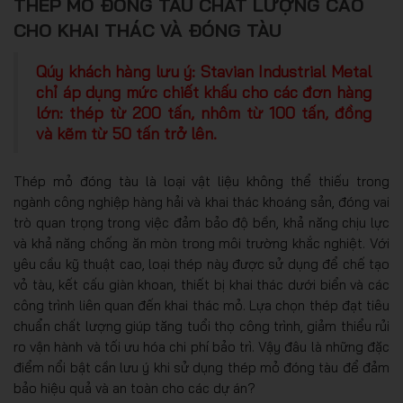
THÉP MỎ ĐÓNG TÀU CHẤT LƯỢNG CAO
CHO KHAI THÁC VÀ ĐÓNG TÀU
Qúy khách hàng lưu ý: Stavian Industrial Metal
chỉ áp dụng mức chiết khấu cho các đơn hàng
lớn: thép từ 200 tấn, nhôm từ 100 tấn, đồng
và kẽm từ 50 tấn trở lên.
Thép mỏ đóng tàu là loại vật liệu không thể thiếu trong
ngành công nghiệp hàng hải và khai thác khoáng sản, đóng vai
trò quan trọng trong việc đảm bảo độ bền, khả năng chịu lực
và khả năng chống ăn mòn trong môi trường khắc nghiệt. Với
yêu cầu kỹ thuật cao, loại thép này được sử dụng để chế tạo
vỏ tàu, kết cấu giàn khoan, thiết bị khai thác dưới biển và các
công trình liên quan đến khai thác mỏ. Lựa chọn thép đạt tiêu
chuẩn chất lượng giúp tăng tuổi thọ công trình, giảm thiểu rủi
ro vận hành và tối ưu hóa chi phí bảo trì. Vậy đâu là những đặc
điểm nổi bật cần lưu ý khi sử dụng thép mỏ đóng tàu để đảm
bảo hiệu quả và an toàn cho các dự án?