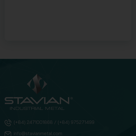
(+84) 2471001868 / (+84) 975271499
info@stavianmetal.com