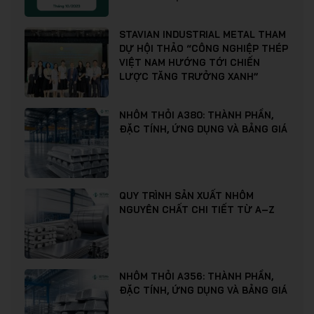
STAVIAN INDUSTRIAL METAL THAM
DỰ HỘI THẢO “CÔNG NGHIỆP THÉP
VIỆT NAM HƯỚNG TỚI CHIẾN
LƯỢC TĂNG TRƯỞNG XANH”
NHÔM THỎI A380: THÀNH PHẦN,
ĐẶC TÍNH, ỨNG DỤNG VÀ BẢNG GIÁ
QUY TRÌNH SẢN XUẤT NHÔM
NGUYÊN CHẤT CHI TIẾT TỪ A–Z
NHÔM THỎI A356: THÀNH PHẦN,
ĐẶC TÍNH, ỨNG DỤNG VÀ BẢNG GIÁ