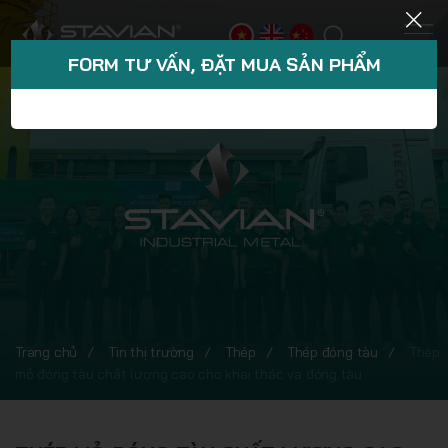
FORM TƯ VẤN, ĐẶT MUA SẢN PHẨM
Trang chủ
Tin thị trường
Thép
Thép đóng tàu
Thép
mỏ đóng tàu chất lượng cao cho khai thác và đóng tàu