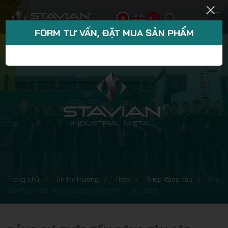
FORM TƯ VẤN, ĐẶT MUA SẢN PHẨM
Trang chủ
Tin thị trường
Thép
Thép đóng tàu
Bảng
giá thép tấm đóng tàu cập nhật mới nhất 2026