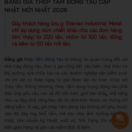
BẢNG GIÁ THÉP TẤM ĐÓNG TÀU CẬP
NHẬT MỚI NHẤT 2026
Qúy khách hàng lưu ý: Stavian Industrial Metal
chỉ áp dụng mức chiết khấu cho các đơn hàng
lớn: thép từ 200 tấn, nhôm từ 100 tấn, đồng
và kẽm từ 50 tấn trở lên.
Bảng giá
thép tấm đóng tàu
là thông tin quan trọng đối với
nhà máy đóng tàu, đơn vị gia công kết cấu biển, nhà thầu cơ
khí, xưởng sửa chữa tàu và các doanh nghiệp cần kiểm soát
chi phí vật tư thép ngay từ giai đoạn lập dự toán. Khác với
thép tấm thông thường, thép tấm dùng trong đóng tàu phải
đáp ứng yêu cầu cao về độ bền kéo, giới hạn chảy, khả năng
chịu va đập, khả năng hàn, độ ổn định kích thước và chứng chỉ
đăng kiểm. Vì vậy, giá thép tấm đóng tàu không chỉ phụ thuộc
vào độ dày hay khổ tấm, mà còn chịu ảnh hưởng bởi mác
thép, tiêu chuẩn kỹ thuật, xuất xứ, tình trạng tồn kho, điều
Liên hệ
kiện giao hàng và yêu cầu kiểm định đi kèm.