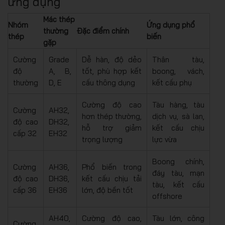
ứng dụng
Mác thép
Nhóm
Ứng dụng phổ
thường
Đặc điểm chính
thép
biến
gặp
Cường
Grade
Dễ hàn, độ dẻo
Thân tàu,
độ
A, B,
tốt, phù hợp kết
boong, vách,
thường
D, E
cấu thông dụng
kết cấu phụ
Cường độ cao
Tàu hàng, tàu
Cường
AH32,
hơn thép thường,
dịch vụ, sà lan,
độ cao
DH32,
hỗ trợ giảm
kết cấu chịu
cấp 32
EH32
trọng lượng
lực vừa
Boong chính,
Cường
AH36,
Phổ biến trong
đáy tàu, mạn
độ cao
DH36,
kết cấu chịu tải
tàu, kết cấu
cấp 36
EH36
lớn, độ bền tốt
offshore
AH40,
Cường độ cao,
Tàu lớn, công
Cường