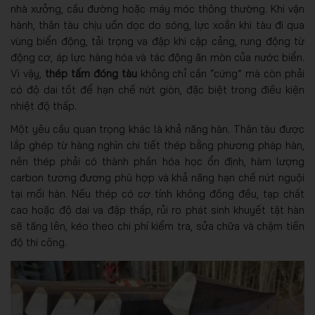
nhà xưởng, cầu đường hoặc máy móc thông thường. Khi vận
hành, thân tàu chịu uốn dọc do sóng, lực xoắn khi tàu đi qua
vùng biển động, tải trọng va đập khi cập cảng, rung động từ
động cơ, áp lực hàng hóa và tác động ăn mòn của nước biển.
Vì vậy,
thép tấm đóng tàu
không chỉ cần “cứng” mà còn phải
có độ dai tốt để hạn chế nứt giòn, đặc biệt trong điều kiện
nhiệt độ thấp.
Một yêu cầu quan trọng khác là khả năng hàn. Thân tàu được
lắp ghép từ hàng nghìn chi tiết thép bằng phương pháp hàn,
nên thép phải có thành phần hóa học ổn định, hàm lượng
carbon tương đương phù hợp và khả năng hạn chế nứt nguội
tại mối hàn. Nếu thép có cơ tính không đồng đều, tạp chất
cao hoặc độ dai va đập thấp, rủi ro phát sinh khuyết tật hàn
sẽ tăng lên, kéo theo chi phí kiểm tra, sửa chữa và chậm tiến
độ thi công.