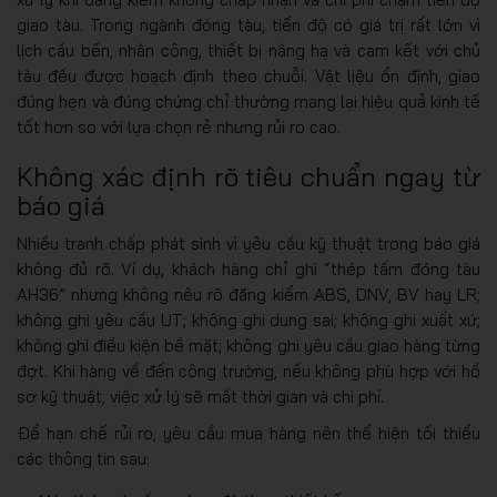
giao tàu. Trong ngành đóng tàu, tiến độ có giá trị rất lớn vì
lịch cầu bến, nhân công, thiết bị nâng hạ và cam kết với chủ
tàu đều được hoạch định theo chuỗi. Vật liệu ổn định, giao
đúng hẹn và đúng chứng chỉ thường mang lại hiệu quả kinh tế
tốt hơn so với lựa chọn rẻ nhưng rủi ro cao.
Không xác định rõ tiêu chuẩn ngay từ
báo giá
Nhiều tranh chấp phát sinh vì yêu cầu kỹ thuật trong báo giá
không đủ rõ. Ví dụ, khách hàng chỉ ghi “thép tấm đóng tàu
AH36” nhưng không nêu rõ đăng kiểm ABS, DNV, BV hay LR;
không ghi yêu cầu UT; không ghi dung sai; không ghi xuất xứ;
không ghi điều kiện bề mặt; không ghi yêu cầu giao hàng từng
đợt. Khi hàng về đến công trường, nếu không phù hợp với hồ
sơ kỹ thuật, việc xử lý sẽ mất thời gian và chi phí.
Để hạn chế rủi ro, yêu cầu mua hàng nên thể hiện tối thiểu
các thông tin sau: