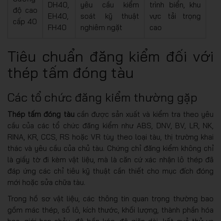
DH40,
yêu cầu kiểm
trình biển, khu
độ cao
EH40,
soát kỹ thuật
vực tải trọng
cấp 40
FH40
nghiêm ngặt
cao
Tiêu chuẩn đăng kiểm đối với
thép tấm đóng tàu
Các tổ chức đăng kiểm thường gặp
Thép tấm đóng tàu
cần được sản xuất và kiểm tra theo yêu
cầu của các tổ chức đăng kiểm như ABS, DNV, BV, LR, NK,
RINA, KR, CCS, RS hoặc VR tùy theo loại tàu, thị trường khai
thác và yêu cầu của chủ tàu. Chứng chỉ đăng kiểm không chỉ
là giấy tờ đi kèm vật liệu, mà là căn cứ xác nhận lô thép đã
đáp ứng các chỉ tiêu kỹ thuật cần thiết cho mục đích đóng
mới hoặc sửa chữa tàu.
Trong hồ sơ vật liệu, các thông tin quan trọng thường bao
gồm mác thép, số lô, kích thước, khối lượng, thành phần hóa