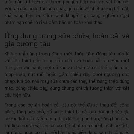
mài mòn tốt hơn do thường xuyên tiếp xúc với vật liệu rời.
Với tàu dầu hoặc tàu hóa chất, yêu cầu về chất lượng bề mặt,
khả năng hàn và kiểm soát khuyết tật càng nghiêm ngặt
nhằm hạn chế rò rỉ và đảm bảo an toàn khai thác.
Ứng dụng trong sửa chữa, hoán cải và
gia cường tàu
Không chỉ dùng trong đóng mới,
thép tấm đóng tàu
còn là
vật liệu thiết yếu trong sửa chữa và hoán cải tàu. Sau một
thời gian vận hành, một số khu vực thân tàu có thể bị ăn mòn,
móp méo, nứt mỏi hoặc giảm chiều dày dưới ngưỡng cho
phép. Khi đó, nhà máy sửa chữa cần thay thế bằng thép đúng
mác, đúng chiều dày, đúng chứng chỉ và tương thích với kết
cấu hiện hữu.
Trong các dự án hoán cải, tàu có thể được thay đổi công
năng, tăng sức chở, bổ sung thiết bị, cải tạo boong hoặc gia
cường kết cấu. Nếu chọn thép không phù hợp, vùng hàn giữa
vật liệu mới và vật liệu cũ có thể phát sinh chênh lệch cơ tính,
làm tăng nguy cơ nứt mối hàn hoặc biến dạng sau thi công. Vì