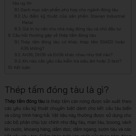
tàu uy tín
Danh mục sản phẩm phù hợp cho ngành đóng tàu
Ưu điểm kỹ thuật của sản phẩm Stavian Industrial
Metal
Giá trị tư vấn cho nhà máy đóng tàu và chủ đầu tư
Câu hỏi thường gặp về thép tấm đóng tàu
Thép tấm đóng tàu có khác thép tấm SS400 hoặc
A36 không?
AH36, DH36 và EH36 khác nhau như thế nào?
Khi nào cần yêu cầu kiểm tra siêu âm hoặc Z-test?
Kết luận
Thép tấm đóng tàu là gì?
Thép tấm đóng tàu
là thép tấm cán nóng được sản xuất theo
các yêu cầu kỹ thuật chuyên biệt dành cho kết cấu tàu biển
và công trình hàng hải. Vật liệu này thường được sử dụng cho
các bộ phận chịu lực chính như đáy tàu, mạn tàu, boong, vách
kín nước, khoang hàng, dầm dọc, dầm ngang, sườn tàu và các