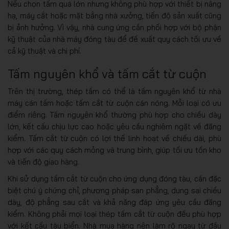
Nếu chọn tấm quá lớn nhưng không phù hợp với thiết bị nâng
hạ, máy cắt hoặc mặt bằng nhà xưởng, tiến độ sản xuất cũng
bị ảnh hưởng. Vì vậy, nhà cung ứng cần phối hợp với bộ phận
kỹ thuật của nhà máy đóng tàu để đề xuất quy cách tối ưu về
cả kỹ thuật và chi phí.
Tấm nguyên khổ và tấm cắt từ cuộn
Trên thị trường, thép tấm có thể là tấm nguyên khổ từ nhà
máy cán tấm hoặc tấm cắt từ cuộn cán nóng. Mỗi loại có ưu
điểm riêng. Tấm nguyên khổ thường phù hợp cho chiều dày
lớn, kết cấu chịu lực cao hoặc yêu cầu nghiêm ngặt về đăng
kiểm. Tấm cắt từ cuộn có lợi thế linh hoạt về chiều dài, phù
hợp với các quy cách mỏng và trung bình, giúp tối ưu tồn kho
và tiến độ giao hàng.
Khi sử dụng tấm cắt từ cuộn cho ứng dụng đóng tàu, cần đặc
biệt chú ý chứng chỉ, phương pháp san phẳng, dung sai chiều
dày, độ phẳng sau cắt và khả năng đáp ứng yêu cầu đăng
kiểm. Không phải mọi loại thép tấm cắt từ cuộn đều phù hợp
với kết cấu tàu biển. Nhà mua hàng nên làm rõ ngay từ đầu