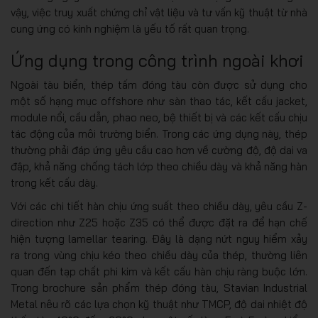
vậy, việc truy xuất chứng chỉ vật liệu và tư vấn kỹ thuật từ nhà
cung ứng có kinh nghiệm là yếu tố rất quan trọng.
Ứng dụng trong công trình ngoài khơi
Ngoài tàu biển, thép tấm đóng tàu còn được sử dụng cho
một số hạng mục offshore như sàn thao tác, kết cấu jacket,
module nổi, cầu dẫn, phao neo, bệ thiết bị và các kết cấu chịu
tác động của môi trường biển. Trong các ứng dụng này, thép
thường phải đáp ứng yêu cầu cao hơn về cường độ, độ dai va
đập, khả năng chống tách lớp theo chiều dày và khả năng hàn
trong kết cấu dày.
Với các chi tiết hàn chịu ứng suất theo chiều dày, yêu cầu Z-
direction như Z25 hoặc Z35 có thể được đặt ra để hạn chế
hiện tượng lamellar tearing. Đây là dạng nứt nguy hiểm xảy
ra trong vùng chịu kéo theo chiều dày của thép, thường liên
quan đến tạp chất phi kim và kết cấu hàn chịu ràng buộc lớn.
Trong brochure sản phẩm thép đóng tàu, Stavian Industrial
Metal nêu rõ các lựa chọn kỹ thuật như TMCP, độ dai nhiệt độ