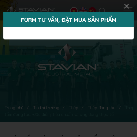
FORM TƯ VẤN, ĐẶT MUA SẢN PHẨM
Trang chủ
Tin thị trường
Thép
Thép đóng tàu
Thép
tấm đóng tàu: Đặc điểm, tiêu chuẩn và ứng dụng thực tế