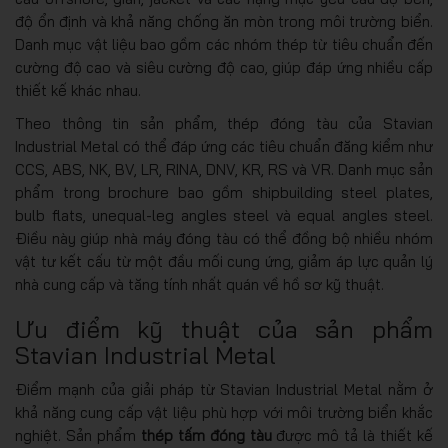
độ ổn định và khả năng chống ăn mòn trong môi trường biển.
Danh mục vật liệu bao gồm các nhóm thép từ tiêu chuẩn đến
cường độ cao và siêu cường độ cao, giúp đáp ứng nhiều cấp
thiết kế khác nhau.
Theo thông tin sản phẩm, thép đóng tàu của Stavian
Industrial Metal có thể đáp ứng các tiêu chuẩn đăng kiểm như
CCS, ABS, NK, BV, LR, RINA, DNV, KR, RS và VR. Danh mục sản
phẩm trong brochure bao gồm shipbuilding steel plates,
bulb flats, unequal-leg angles steel và equal angles steel.
Điều này giúp nhà máy đóng tàu có thể đồng bộ nhiều nhóm
vật tư kết cấu từ một đầu mối cung ứng, giảm áp lực quản lý
nhà cung cấp và tăng tính nhất quán về hồ sơ kỹ thuật.
Ưu điểm kỹ thuật của sản phẩm
Stavian Industrial Metal
Điểm mạnh của giải pháp từ Stavian Industrial Metal nằm ở
khả năng cung cấp vật liệu phù hợp với môi trường biển khắc
nghiệt. Sản phẩm
thép tấm đóng tàu
được mô tả là thiết kế