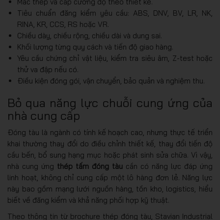
Mác thép và cấp cường độ theo thiết kế.
Tiêu chuẩn đăng kiểm yêu cầu: ABS, DNV, BV, LR, NK,
RINA, KR, CCS, RS hoặc VR.
Chiều dày, chiều rộng, chiều dài và dung sai.
Khối lượng từng quy cách và tiến độ giao hàng.
Yêu cầu chứng chỉ vật liệu, kiểm tra siêu âm, Z-test hoặc
thử va đập nếu có.
Điều kiện đóng gói, vận chuyển, bảo quản và nghiệm thu.
Bỏ qua năng lực chuỗi cung ứng của
nhà cung cấp
Đóng tàu là ngành có tính kế hoạch cao, nhưng thực tế triển
khai thường thay đổi do điều chỉnh thiết kế, thay đổi tiến độ
cầu bến, bổ sung hạng mục hoặc phát sinh sửa chữa. Vì vậy,
nhà cung ứng
thép tấm đóng tàu
cần có năng lực đáp ứng
linh hoạt, không chỉ cung cấp một lô hàng đơn lẻ. Năng lực
này bao gồm mạng lưới nguồn hàng, tồn kho, logistics, hiểu
biết về đăng kiểm và khả năng phối hợp kỹ thuật.
Theo thông tin từ brochure thép đóng tàu, Stavian Industrial