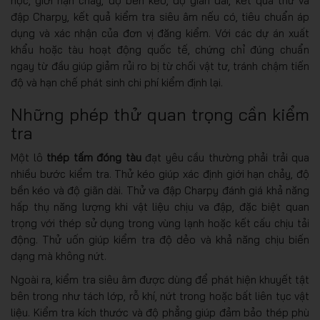
học, giới hạn chảy, độ bền kéo, độ giãn dài, kết quả thử va
đập Charpy, kết quả kiểm tra siêu âm nếu có, tiêu chuẩn áp
dụng và xác nhận của đơn vị đăng kiểm. Với các dự án xuất
khẩu hoặc tàu hoạt động quốc tế, chứng chỉ đúng chuẩn
ngay từ đầu giúp giảm rủi ro bị từ chối vật tư, tránh chậm tiến
độ và hạn chế phát sinh chi phí kiểm định lại.
Những phép thử quan trọng cần kiểm
tra
Một lô
thép tấm đóng tàu
đạt yêu cầu thường phải trải qua
nhiều bước kiểm tra. Thử kéo giúp xác định giới hạn chảy, độ
bền kéo và độ giãn dài. Thử va đập Charpy đánh giá khả năng
hấp thụ năng lượng khi vật liệu chịu va đập, đặc biệt quan
trọng với thép sử dụng trong vùng lạnh hoặc kết cấu chịu tải
động. Thử uốn giúp kiểm tra độ dẻo và khả năng chịu biến
dạng mà không nứt.
Ngoài ra, kiểm tra siêu âm được dùng để phát hiện khuyết tật
bên trong như tách lớp, rỗ khí, nứt trong hoặc bất liên tục vật
liệu. Kiểm tra kích thước và độ phẳng giúp đảm bảo thép phù