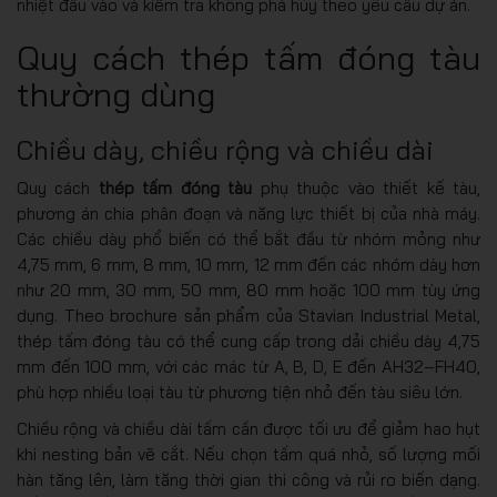
nhiệt đầu vào và kiểm tra không phá hủy theo yêu cầu dự án.
Quy cách thép tấm đóng tàu
thường dùng
Chiều dày, chiều rộng và chiều dài
Quy cách
thép tấm đóng tàu
phụ thuộc vào thiết kế tàu,
phương án chia phân đoạn và năng lực thiết bị của nhà máy.
Các chiều dày phổ biến có thể bắt đầu từ nhóm mỏng như
4,75 mm, 6 mm, 8 mm, 10 mm, 12 mm đến các nhóm dày hơn
như 20 mm, 30 mm, 50 mm, 80 mm hoặc 100 mm tùy ứng
dụng. Theo brochure sản phẩm của Stavian Industrial Metal,
thép tấm đóng tàu có thể cung cấp trong dải chiều dày 4,75
mm đến 100 mm, với các mác từ A, B, D, E đến AH32–FH40,
phù hợp nhiều loại tàu từ phương tiện nhỏ đến tàu siêu lớn.
Chiều rộng và chiều dài tấm cần được tối ưu để giảm hao hụt
khi nesting bản vẽ cắt. Nếu chọn tấm quá nhỏ, số lượng mối
hàn tăng lên, làm tăng thời gian thi công và rủi ro biến dạng.