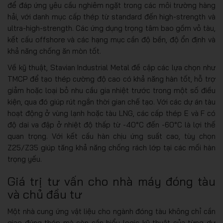
để đáp ứng yêu cầu nghiêm ngặt trong các môi trường hàng
hải, với danh mục cấp thép từ standard đến high-strength và
ultra-high-strength. Các ứng dụng trọng tâm bao gồm vỏ tàu,
kết cấu offshore và các hạng mục cần độ bền, độ ổn định và
khả năng chống ăn mòn tốt.
Về kỹ thuật, Stavian Industrial Metal đề cập các lựa chọn như
TMCP để tạo thép cường độ cao có khả năng hàn tốt, hỗ trợ
giảm hoặc loại bỏ nhu cầu gia nhiệt trước trong một số điều
kiện, qua đó giúp rút ngắn thời gian chế tạo. Với các dự án tàu
hoạt động ở vùng lạnh hoặc tàu LNG, các cấp thép E và F có
độ dai va đập ở nhiệt độ thấp từ -40°C đến -60°C là lợi thế
quan trọng. Với kết cấu hàn chịu ứng suất cao, tùy chọn
Z25/Z35 giúp tăng khả năng chống rách lớp tại các mối hàn
trọng yếu.
Giá trị tư vấn cho nhà máy đóng tàu
và chủ đầu tư
Một nhà cung ứng vật liệu cho ngành đóng tàu không chỉ cần
giao đúng thép mà còn cần hiểu logic kỹ thuật của từng dự