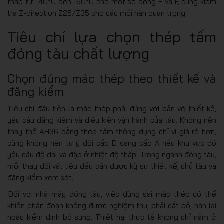
thấp từ -40°C đến -60°C cho một số dòng E và F, cùng kiểm
tra Z-direction Z25/Z35 cho các mối hàn quan trọng.
Tiêu chí lựa chọn thép tấm
đóng tàu chất lượng
Chọn đúng mác thép theo thiết kế và
đăng kiểm
Tiêu chí đầu tiên là mác thép phải đúng với bản vẽ thiết kế,
yêu cầu đăng kiểm và điều kiện vận hành của tàu. Không nên
thay thế AH36 bằng thép tấm thông dụng chỉ vì giá rẻ hơn,
cũng không nên tự ý đổi cấp D sang cấp A nếu khu vực đó
yêu cầu độ dai va đập ở nhiệt độ thấp. Trong ngành đóng tàu,
mỗi thay đổi vật liệu đều cần được kỹ sư thiết kế, chủ tàu và
đăng kiểm xem xét.
Đối với nhà máy đóng tàu, việc dùng sai mác thép có thể
khiến phân đoạn không được nghiệm thu, phải cắt bỏ, hàn lại
hoặc kiểm định bổ sung. Thiệt hại thực tế không chỉ nằm ở