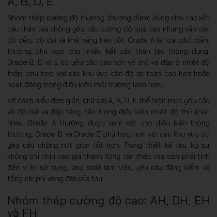
A, B, D, E
Nhóm thép cường độ thường thường được dùng cho các kết
cấu thân tàu không yêu cầu cường độ quá cao nhưng vẫn cần
độ dẻo, độ dai và khả năng hàn tốt. Grade A là loại phổ biến,
thường phù hợp cho nhiều kết cấu thân tàu thông dụng.
Grade B, D và E có yêu cầu cao hơn về thử va đập ở nhiệt độ
thấp, phù hợp với các khu vực cần độ an toàn cao hơn hoặc
hoạt động trong điều kiện môi trường lạnh hơn.
Về cách hiểu đơn giản, chữ cái A, B, D, E thể hiện mức yêu cầu
về độ dai va đập tăng dần trong điều kiện nhiệt độ thử khác
nhau. Grade A thường được xem xét cho điều kiện thông
thường, Grade D và Grade E phù hợp hơn với các khu vực có
yêu cầu chống nứt giòn tốt hơn. Trong thiết kế tàu, kỹ sư
không chỉ nhìn vào giá thành từng tấn thép mà còn phải tính
đến vị trí sử dụng, ứng suất làm việc, yêu cầu đăng kiểm và
tổng chi phí vòng đời của tàu.
Nhóm thép cường độ cao: AH, DH, EH
và FH