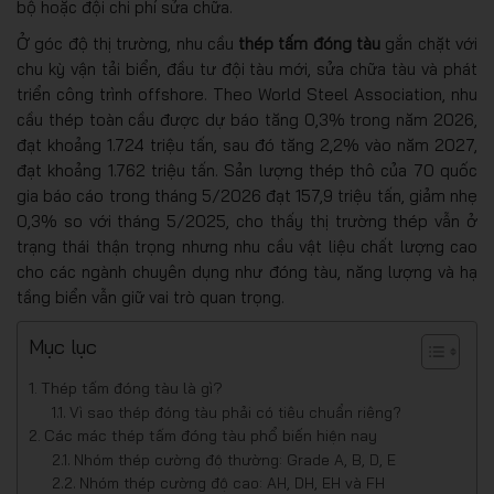
bộ hoặc đội chi phí sửa chữa.
Ở góc độ thị trường, nhu cầu
thép tấm đóng tàu
gắn chặt với
chu kỳ vận tải biển, đầu tư đội tàu mới, sửa chữa tàu và phát
triển công trình offshore. Theo World Steel Association, nhu
cầu thép toàn cầu được dự báo tăng 0,3% trong năm 2026,
đạt khoảng 1.724 triệu tấn, sau đó tăng 2,2% vào năm 2027,
đạt khoảng 1.762 triệu tấn. Sản lượng thép thô của 70 quốc
gia báo cáo trong tháng 5/2026 đạt 157,9 triệu tấn, giảm nhẹ
0,3% so với tháng 5/2025, cho thấy thị trường thép vẫn ở
trạng thái thận trọng nhưng nhu cầu vật liệu chất lượng cao
cho các ngành chuyên dụng như đóng tàu, năng lượng và hạ
tầng biển vẫn giữ vai trò quan trọng.
Mục lục
Thép tấm đóng tàu là gì?
Vì sao thép đóng tàu phải có tiêu chuẩn riêng?
Các mác thép tấm đóng tàu phổ biến hiện nay
Nhóm thép cường độ thường: Grade A, B, D, E
Nhóm thép cường độ cao: AH, DH, EH và FH