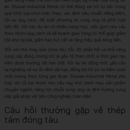
án. Stavian Industrial Metal có thể đóng vai trò tư vấn trong
quá trình lựa chọn mác thép, xác định tiêu chuẩn đăng kiểm,
tối ưu quy cách, đề xuất phương án cung ứng và phối hợp
tiến độ. Với các dự án có nhiều hạng mục, việc gom nhu cầu
theo nhóm quy cách và kế hoạch giao hàng có thể giúp giảm
tồn kho tại bãi, giảm hao hụt cắt và tăng hiệu quả dòng tiền.
Đối với nhà máy sửa chữa tàu, tốc độ phản hồi và khả năng
cung cấp đúng chứng chỉ là yếu tố then chốt vì thời gian tàu
nằm dock thường rất hạn chế. Với dự án đóng mới, yêu cầu
lại nghiêng về sự ổn định dài hạn, đồng bộ hồ sơ và kiểm soát
chất lượng theo từng giai đoạn. Stavian Industrial Metal phù
hợp với cả hai nhóm nhu cầu này nhờ danh mục sản phẩm
chuyên ngành, năng lực chuỗi cung ứng và định hướng cung
cấp giải pháp vật liệu công nghiệp toàn diện.
Câu hỏi thường gặp về thép
tấm đóng tàu