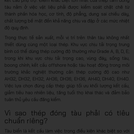
kết cấu phụ trợ. Điểm khác biệt lớn nhất của thép tấm đóng
tàu nằm ở việc vật liệu phải được kiểm soát chặt chẽ từ
thành phần hóa học, cơ tính, độ phẳng, dung sai chiều dày,
chất lượng bề mặt đến khả năng chịu va đập ở các mức nhiệt
độ quy định.
Trong thực tế sản xuất, mỗi vị trí trên thân tàu không nhất
thiết dùng cùng một loại thép. Khu vực chịu tải trọng trung
bình có thể dùng thép cường độ thường như Grade A, B, D, E;
trong khi khu vực chịu tải trọng cao, vùng đáy, sống tàu,
boong chính, kết cấu offshore hoặc tàu hoạt động trong môi
trường khắc nghiệt thường cần thép cường độ cao như
AH32, DH32, EH32, AH36, DH36, EH36, AH40, DH40, EH40.
Việc lựa chọn đúng cấp thép giúp tối ưu khối lượng kết cấu,
giảm tiêu hao nhiên liệu, tăng tuổi thọ khai thác và đảm bảo
tuân thủ yêu cầu đăng kiểm.
Vì sao thép đóng tàu phải có tiêu
chuẩn riêng?
Tàu biển là kết cấu làm việc trong điều kiện khác biệt so với