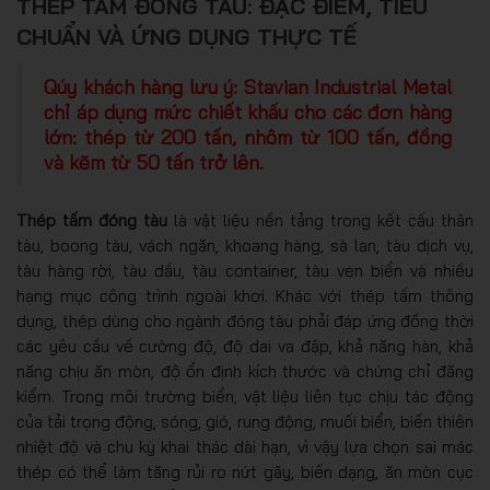
THÉP TẤM ĐÓNG TÀU: ĐẶC ĐIỂM, TIÊU
CHUẨN VÀ ỨNG DỤNG THỰC TẾ
Qúy khách hàng lưu ý: Stavian Industrial Metal
chỉ áp dụng mức chiết khấu cho các đơn hàng
lớn: thép từ 200 tấn, nhôm từ 100 tấn, đồng
và kẽm từ 50 tấn trở lên.
Thép tấm đóng tàu
là vật liệu nền tảng trong kết cấu thân
tàu, boong tàu, vách ngăn, khoang hàng, sà lan, tàu dịch vụ,
tàu hàng rời, tàu dầu, tàu container, tàu ven biển và nhiều
hạng mục công trình ngoài khơi. Khác với thép tấm thông
dụng, thép dùng cho ngành đóng tàu phải đáp ứng đồng thời
các yêu cầu về cường độ, độ dai va đập, khả năng hàn, khả
năng chịu ăn mòn, độ ổn định kích thước và chứng chỉ đăng
kiểm. Trong môi trường biển, vật liệu liên tục chịu tác động
của tải trọng động, sóng, gió, rung động, muối biển, biến thiên
nhiệt độ và chu kỳ khai thác dài hạn, vì vậy lựa chọn sai mác
thép có thể làm tăng rủi ro nứt gãy, biến dạng, ăn mòn cục