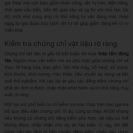
giá thép mà còn bao gồm nhân công, vật tư hàn, điện năng,
thời gian cầu bến, tiến độ giao tàu và uy tín với chủ tàu. Do
đó, một nhà cung ứng có khả năng tư vấn đúng mác thép
ngay từ giai đoạn bóc tách vật tư sẽ giúp giảm đáng kể rủi ro
triển khai.
Kiểm tra chứng chỉ vật liệu rõ ràng
Chứng chỉ vật liệu là yếu tố bắt buộc khi mua
thép tấm đóng
tàu
. Người mua cần kiểm tra sự phù hợp giữa chứng chỉ và
thực tế hàng hóa, bao gồm tên nhà máy, số heat, số plate,
kích thước, khối lượng, mác thép, tiêu chuẩn áp dụng và kết
quả thử nghiệm. Với các dự án yêu cầu đăng kiểm, chứng chỉ
phải do đơn vị được chấp nhận phát hành và có khả năng truy
xuất rõ ràng.
Một sai sót phổ biến là chỉ kiểm tra mác thép trên báo giá mà
bỏ qua điều kiện chứng chỉ. Ví dụ, cùng là thép AH36 nhưng
nếu không có chứng chỉ đăng kiểm phù hợp, vật liệu có thể
không được chấp nhận cho dự án tàu biển. Vì vậy, khi đặt
hàng, cần xác định rõ tiêu chuẩn, đăng kiểm, chiều dày, dung