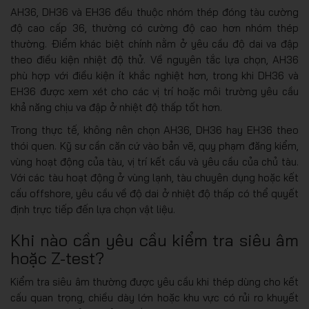
AH36, DH36 và EH36 đều thuộc nhóm thép đóng tàu cường
độ cao cấp 36, thường có cường độ cao hơn nhóm thép
thường. Điểm khác biệt chính nằm ở yêu cầu độ dai va đập
theo điều kiện nhiệt độ thử. Về nguyên tắc lựa chọn, AH36
phù hợp với điều kiện ít khắc nghiệt hơn, trong khi DH36 và
EH36 được xem xét cho các vị trí hoặc môi trường yêu cầu
khả năng chịu va đập ở nhiệt độ thấp tốt hơn.
Trong thực tế, không nên chọn AH36, DH36 hay EH36 theo
thói quen. Kỹ sư cần căn cứ vào bản vẽ, quy phạm đăng kiểm,
vùng hoạt động của tàu, vị trí kết cấu và yêu cầu của chủ tàu.
Với các tàu hoạt động ở vùng lạnh, tàu chuyên dụng hoặc kết
cấu offshore, yêu cầu về độ dai ở nhiệt độ thấp có thể quyết
định trực tiếp đến lựa chọn vật liệu.
Khi nào cần yêu cầu kiểm tra siêu âm
hoặc Z-test?
Kiểm tra siêu âm thường được yêu cầu khi thép dùng cho kết
cấu quan trọng, chiều dày lớn hoặc khu vực có rủi ro khuyết