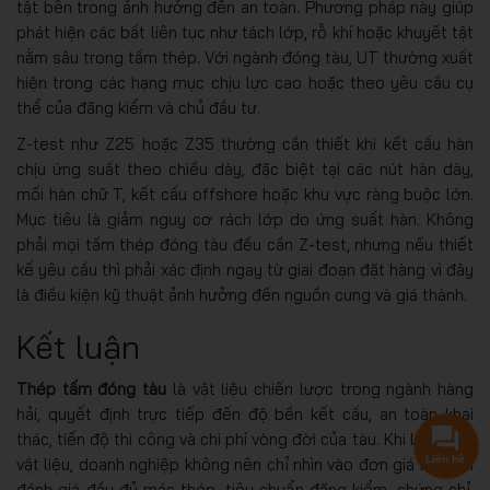
tật bên trong ảnh hưởng đến an toàn. Phương pháp này giúp
phát hiện các bất liên tục như tách lớp, rỗ khí hoặc khuyết tật
nằm sâu trong tấm thép. Với ngành đóng tàu, UT thường xuất
hiện trong các hạng mục chịu lực cao hoặc theo yêu cầu cụ
thể của đăng kiểm và chủ đầu tư.
Z-test như Z25 hoặc Z35 thường cần thiết khi kết cấu hàn
chịu ứng suất theo chiều dày, đặc biệt tại các nút hàn dày,
mối hàn chữ T, kết cấu offshore hoặc khu vực ràng buộc lớn.
Mục tiêu là giảm nguy cơ rách lớp do ứng suất hàn. Không
phải mọi tấm thép đóng tàu đều cần Z-test, nhưng nếu thiết
kế yêu cầu thì phải xác định ngay từ giai đoạn đặt hàng vì đây
là điều kiện kỹ thuật ảnh hưởng đến nguồn cung và giá thành.
Kết luận
Thép tấm đóng tàu
là vật liệu chiến lược trong ngành hàng
hải, quyết định trực tiếp đến độ bền kết cấu, an toàn khai
thác, tiến độ thi công và chi phí vòng đời của tàu. Khi lựa chọn
Liên hệ
vật liệu, doanh nghiệp không nên chỉ nhìn vào đơn giá mà cần
đánh giá đầy đủ mác thép, tiêu chuẩn đăng kiểm, chứng chỉ,