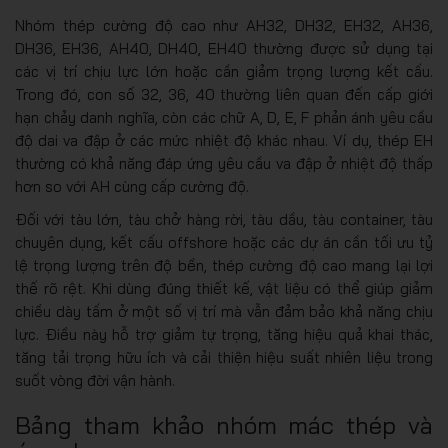
Nhóm thép cường độ cao như AH32, DH32, EH32, AH36,
DH36, EH36, AH40, DH40, EH40 thường được sử dụng tại
các vị trí chịu lực lớn hoặc cần giảm trọng lượng kết cấu.
Trong đó, con số 32, 36, 40 thường liên quan đến cấp giới
hạn chảy danh nghĩa, còn các chữ A, D, E, F phản ánh yêu cầu
độ dai va đập ở các mức nhiệt độ khác nhau. Ví dụ, thép EH
thường có khả năng đáp ứng yêu cầu va đập ở nhiệt độ thấp
hơn so với AH cùng cấp cường độ.
Đối với tàu lớn, tàu chở hàng rời, tàu dầu, tàu container, tàu
chuyên dụng, kết cấu offshore hoặc các dự án cần tối ưu tỷ
lệ trọng lượng trên độ bền, thép cường độ cao mang lại lợi
thế rõ rệt. Khi dùng đúng thiết kế, vật liệu có thể giúp giảm
chiều dày tấm ở một số vị trí mà vẫn đảm bảo khả năng chịu
lực. Điều này hỗ trợ giảm tự trọng, tăng hiệu quả khai thác,
tăng tải trọng hữu ích và cải thiện hiệu suất nhiên liệu trong
suốt vòng đời vận hành.
Bảng tham khảo nhóm mác thép và