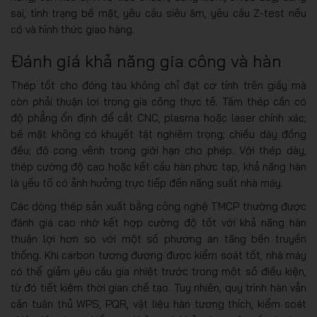
sai, tình trạng bề mặt, yêu cầu siêu âm, yêu cầu Z-test nếu
có và hình thức giao hàng.
Đánh giá khả năng gia công và hàn
Thép tốt cho đóng tàu không chỉ đạt cơ tính trên giấy mà
còn phải thuận lợi trong gia công thực tế. Tấm thép cần có
độ phẳng ổn định để cắt CNC, plasma hoặc laser chính xác;
bề mặt không có khuyết tật nghiêm trọng; chiều dày đồng
đều; độ cong vênh trong giới hạn cho phép. Với thép dày,
thép cường độ cao hoặc kết cấu hàn phức tạp, khả năng hàn
là yếu tố có ảnh hưởng trực tiếp đến năng suất nhà máy.
Các dòng thép sản xuất bằng công nghệ TMCP thường được
đánh giá cao nhờ kết hợp cường độ tốt với khả năng hàn
thuận lợi hơn so với một số phương án tăng bền truyền
thống. Khi carbon tương đương được kiểm soát tốt, nhà máy
có thể giảm yêu cầu gia nhiệt trước trong một số điều kiện,
từ đó tiết kiệm thời gian chế tạo. Tuy nhiên, quy trình hàn vẫn
cần tuân thủ WPS, PQR, vật liệu hàn tương thích, kiểm soát