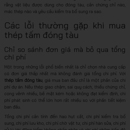
rằng vật liệu được dùng cho đóng tàu, cần chứng chỉ nào,
mác thép nào và yêu cầu kiểm tra bổ sung ra sao.
Các lỗi thường gặp khi mua
thép tấm đóng tàu
Chỉ so sánh đơn giá mà bỏ qua tổng
chi phí
Một trong những lỗi phổ biến nhất là chỉ chọn nhà cung cấp
có đơn giá thấp nhất mà không đánh giá tổng chi phí. Với
thép tấm đóng tàu
, giá mua ban đầu chỉ là một phần của chi
phí dự án. Nếu thép giao chậm, sai quy cách, thiếu chứng chỉ,
cong vênh nhiều, bề mặt kém hoặc không đạt kiểm định, chi
phí phát sinh có thể lớn hơn rất nhiều so với phần tiết kiệm
ban đầu.
Tổng chi phí cần tính đến hao hụt cắt, chi phí kiểm tra bổ
sung, chi phí lưu kho, chi phí chờ vật tư, chi phí hàn sửa, chi phí
xử lý khi đăng kiểm không chấp nhận và chi phí chậm tiến độ