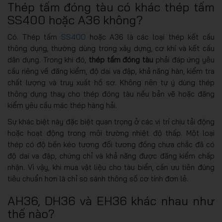
Thép tấm đóng tàu có khác thép tấm
SS400 hoặc A36 không?
Có. Thép tấm
SS400
hoặc A36 là các loại thép kết cấu
thông dụng, thường dùng trong xây dựng, cơ khí và kết cấu
dân dụng. Trong khi đó,
thép tấm đóng tàu
phải đáp ứng yêu
cầu riêng về đăng kiểm, độ dai va đập, khả năng hàn, kiểm tra
chất lượng và truy xuất hồ sơ. Không nên tự ý dùng thép
thông dụng thay cho thép đóng tàu nếu bản vẽ hoặc đăng
kiểm yêu cầu mác thép hàng hải.
Sự khác biệt này đặc biệt quan trọng ở các vị trí chịu tải động
hoặc hoạt động trong môi trường nhiệt độ thấp. Một loại
thép có độ bền kéo tương đối tương đồng chưa chắc đã có
độ dai va đập, chứng chỉ và khả năng được đăng kiểm chấp
nhận. Vì vậy, khi mua vật liệu cho tàu biển, cần ưu tiên đúng
tiêu chuẩn hơn là chỉ so sánh thông số cơ tính đơn lẻ.
AH36, DH36 và EH36 khác nhau như
thế nào?