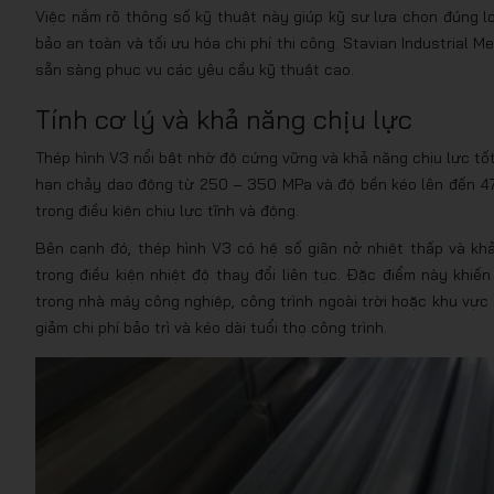
Việc nắm rõ thông số kỹ thuật này giúp kỹ sư lựa chọn đúng loạ
bảo an toàn và tối ưu hóa chi phí thi công. Stavian Industrial 
sẵn sàng phục vụ các yêu cầu kỹ thuật cao.
Tính cơ lý và khả năng chịu lực
Thép hình V3 nổi bật nhờ độ cứng vững và khả năng chịu lực tốt
hạn chảy dao động từ 250 – 350 MPa và độ bền kéo lên đến 470
trong điều kiện chịu lực tĩnh và động.
Bên cạnh đó, thép hình V3 có hệ số giãn nở nhiệt thấp và kh
trong điều kiện nhiệt độ thay đổi liên tục. Đặc điểm này khiế
trong nhà máy công nghiệp, công trình ngoài trời hoặc khu vực c
giảm chi phí bảo trì và kéo dài tuổi thọ công trình.