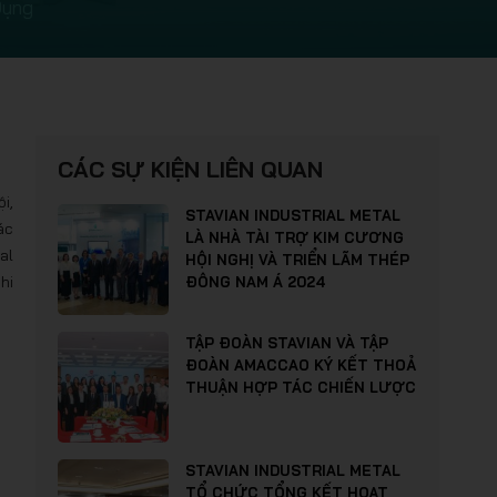
Dụng
CÁC SỰ KIỆN LIÊN QUAN
i,
STAVIAN INDUSTRIAL METAL
ác
LÀ NHÀ TÀI TRỢ KIM CƯƠNG
al
HỘI NGHỊ VÀ TRIỂN LÃM THÉP
hi
ĐÔNG NAM Á 2024
TẬP ĐOÀN STAVIAN VÀ TẬP
ĐOÀN AMACCAO KÝ KẾT THOẢ
THUẬN HỢP TÁC CHIẾN LƯỢC
STAVIAN INDUSTRIAL METAL
TỔ CHỨC TỔNG KẾT HOẠT