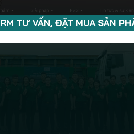
phẩm
Giải pháp
ESG
Tin tức & sự kiện
RM TƯ VẤN, ĐẶT MUA SẢN P