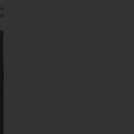
kỹ
óa