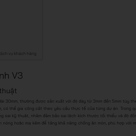
 dịch vụ khách hàng
ình V3
thuật
h dài 30mm, thường được sản xuất với độ dày từ 3mm đến 5mm tùy th
, có thể gia công cắt theo yêu cầu thực tế của từng dự án. Trong q
g sai kỹ thuật, nhằm đảm bảo sai lệch kích thước tối thiểu và độ đồ
cán nóng hoặc mạ kẽm để tăng khả năng chống ăn mòn, phù hợp với m