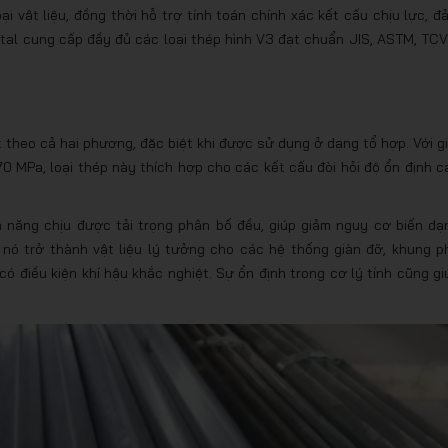
i vật liệu, đồng thời hỗ trợ tính toán chính xác kết cấu chịu lực, đ
Metal cung cấp đầy đủ các loại thép hình V3 đạt chuẩn JIS, ASTM, TCV
 theo cả hai phương, đặc biệt khi được sử dụng ở dạng tổ hợp. Với gi
 MPa, loại thép này thích hợp cho các kết cấu đòi hỏi độ ổn định c
ả năng chịu được tải trọng phân bố đều, giúp giảm nguy cơ biến dạ
n nó trở thành vật liệu lý tưởng cho các hệ thống giàn đỡ, khung p
ó điều kiện khí hậu khắc nghiệt. Sự ổn định trong cơ lý tính cũng gi