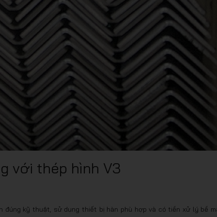
ng với thép hình V3
 đúng kỹ thuật, sử dụng thiết bị hàn phù hợp và có tiền xử lý bề m