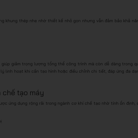
dựng khung thép nhẹ nhờ thiết kế nhỏ gọn nhưng vẫn đảm bảo khả nă
 giúp giảm trọng lượng tổng thể công trình mà còn dễ dàng trong q
 lý linh hoạt khi cần tạo hình hoặc điều chỉnh chi tiết, đáp ứng đa dạ
à chế tạo máy
ược ứng dụng rộng rãi trong ngành cơ khí chế tạo nhờ tính ổn định, 
ị