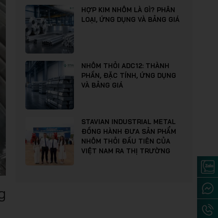
HỢP KIM NHÔM LÀ GÌ? PHÂN
LOẠI, ỨNG DỤNG VÀ BẢNG GIÁ
NHÔM THỎI ADC12: THÀNH
PHẦN, ĐẶC TÍNH, ỨNG DỤNG
VÀ BẢNG GIÁ
STAVIAN INDUSTRIAL METAL
ĐỒNG HÀNH ĐƯA SẢN PHẨM
NHÔM THỎI ĐẦU TIÊN CỦA
VIỆT NAM RA THỊ TRƯỜNG
g