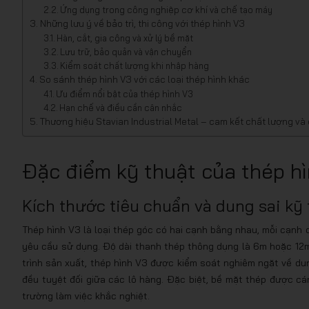
Ứng dụng trong công nghiệp cơ khí và chế tạo máy
Những lưu ý về bảo trì, thi công với thép hình V3
Hàn, cắt, gia công và xử lý bề mặt
Lưu trữ, bảo quản và vận chuyển
Kiểm soát chất lượng khi nhập hàng
So sánh thép hình V3 với các loại thép hình khác
Ưu điểm nổi bật của thép hình V3
Hạn chế và điều cần cân nhắc
Thương hiệu Stavian Industrial Metal – cam kết chất lượng và
Đặc điểm kỹ thuật của thép h
Kích thước tiêu chuẩn và dung sai kỹ 
Thép hình V3 là loại thép góc có hai cạnh bằng nhau, mỗi cạn
yêu cầu sử dụng. Độ dài thanh thép thông dụng là 6m hoặc 12m
trình sản xuất, thép hình V3 được kiểm soát nghiêm ngặt về dun
đều tuyệt đối giữa các lô hàng. Đặc biệt, bề mặt thép được 
trường làm việc khắc nghiệt.