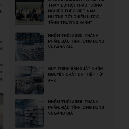
ảm
THAM DỰ HỘI THẢO “CÔNG
N,
NGHIỆP THÉP VIỆT NAM
HƯỚNG TỚI CHIẾN LƯỢC
TĂNG TRƯỞNG XANH”
NHÔM THỎI A380: THÀNH
ới
PHẦN, ĐẶC TÍNH, ỨNG DỤNG
VÀ BẢNG GIÁ
ao
ng
QUY TRÌNH SẢN XUẤT NHÔM
hụ
NGUYÊN CHẤT CHI TIẾT TỪ
úp
A–Z
NHÔM THỎI A356: THÀNH
PHẦN, ĐẶC TÍNH, ỨNG DỤNG
VÀ BẢNG GIÁ