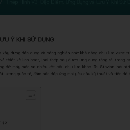
Thép Hình V3: Đặc Điểm, Ứng Dụng và Lưu Ý Khi Sử 
LƯU Ý KHI SỬ DỤNG
h xây dựng dân dụng và công nghiệp nhờ khả năng chịu lực vượt trộ
về thiết kế linh hoạt, loại thép này được ứng dụng rộng rãi trong c
ng đỡ máy móc và nhiều kết cấu chịu lực khác. Tại Stavian Industri
t lượng quốc tế, đảm bảo đáp ứng mọi yêu cầu kỹ thuật và tiến độ t
hiệp