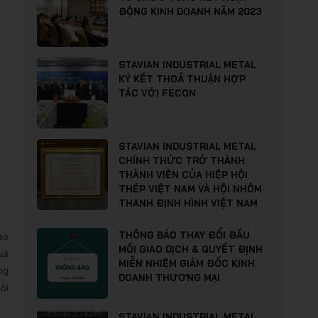
ĐỘNG KINH DOANH NĂM 2023
STAVIAN INDUSTRIAL METAL
KÝ KẾT THOẢ THUẬN HỢP
TÁC VỚI FECON
STAVIAN INDUSTRIAL METAL
CHÍNH THỨC TRỞ THÀNH
THÀNH VIÊN CỦA HIỆP HỘI
THÉP VIỆT NAM VÀ HỘI NHÔM
THANH ĐỊNH HÌNH VIỆT NAM
THÔNG BÁO THAY ĐỔI ĐẦU
eo
MỐI GIAO DỊCH & QUYẾT ĐỊNH
uá
MIỄN NHIỆM GIÁM ĐỐC KINH
ng
DOANH THƯƠNG MẠI
ôi
STAVIAN INDUSTRIAL METAL