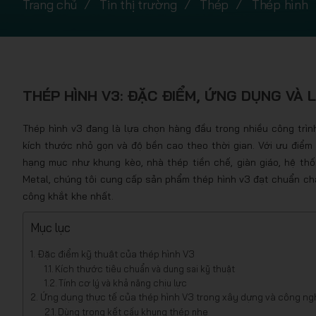
Trang chủ
Tin thị trường
Thép
Thép hình
THÉP HÌNH V3: ĐẶC ĐIỂM, ỨNG DỤNG VÀ 
Thép hình v3 đang là lựa chọn hàng đầu trong nhiều công trìn
kích thước nhỏ gọn và độ bền cao theo thời gian. Với ưu điểm 
hạng mục như khung kèo, nhà thép tiền chế, giàn giáo, hệ thố
Metal, chúng tôi cung cấp sản phẩm thép hình v3 đạt chuẩn chấ
công khắt khe nhất.
Mục lục
Đặc điểm kỹ thuật của thép hình V3
Kích thước tiêu chuẩn và dung sai kỹ thuật
Tính cơ lý và khả năng chịu lực
Ứng dụng thực tế của thép hình V3 trong xây dựng và công ng
Dùng trong kết cấu khung thép nhẹ