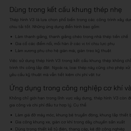
Dùng trong kết cấu khung thép nhẹ
Thép hình V3 là lựa chọn phổ biến trong các công trình xây 
chịu tải tốt. Những ứng dụng điển hình bao gồm:
Làm thanh giằng, thanh giằng chéo trong nhà thép tiền chế
Gia cố các điểm nối, mối hàn ở các vị trí chịu lực phụ
Làm xương phụ cho hệ giàn mái, giàn treo kỹ thuật
Việc sử dụng thép hình V3 trong kết cấu khung thép không chỉ
trình thi công lắp đặt. Ngoài ra, loại thép này cũng cho phép xử
yêu cầu kỹ thuật mà vẫn tiết kiệm chi phí vật tư.
Ứng dụng trong công nghiệp cơ khí v
Không chỉ giới hạn trong lĩnh vực xây dựng, thép hình V3 còn đ
gia công và chi phí đầu tư hợp lý. Cụ thể:
Làm giá đỡ máy móc, khung bệ truyền động, khung lắp thiết b
Gia công khung xe, giàn cơ khí trong dây chuyền sản xuất
Dùng trong thiết kế tủ điện, thang cáp, kệ đỡ công nghiệp