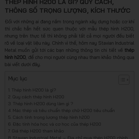
THÉP HÌNH H200 LÀ GÌ? QUY CÁCH,
THÔNG SỐ TRỌNG LƯỢNG, KÍCH THƯỚC
Đối với những ai đang nắm trong ngành xây dựng hoặc cơ khí
thì chắc hẳn hết sức quen thuộc với mẫu thép hình H200,
nhưng trên thực tế thì không phải tất cả mọi người đều biết
rõ về loại vật liệu này. Chính vì thế, hôm nay Stavian Industrial
Metal muốn gửi tới các bạn những thông tin chi tiết về
thép
hình h200
, để cho mọi người cùng nhau tham khảo thông qua
bài viết dưới đây.
Mục lục
Thép hình H200 là gì?
Quy cách thép hình H200
Thép hình H200 dùng làm gì ?
Mác thép và tiêu chuẩn thép chữ H200 tiêu chuẩn
Cách tính trọng lượng thép hình h200
Đặc tính hóa học và cơ học của thép H200
Giá thép H200 tham khảo
Stavian Industrial Metal – Địa chỉ mua thép H200 chính