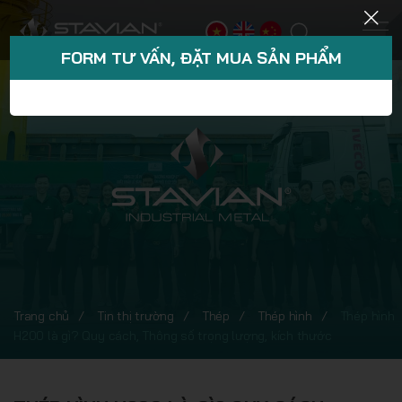
FORM TƯ VẤN, ĐẶT MUA SẢN PHẨM
Trang chủ
Tin thị trường
Thép
Thép hình
Thép hình
H200 là gì? Quy cách, Thông số trọng lượng, kích thước