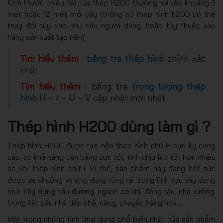
Kích thước chiều dài của thép H200 thường rơi vào khoảng 6
mét hoặc 12 mét mỗi cây (thông số thép hình h200 có thể
thay đổi tùy vào nhu cầu người dùng, hoặc tùy thuộc vào
hãng sản xuất tạo nên)
Tìm hiểu thêm
:
bảng tra thép hình
chính xác
nhất
Tìm hiểu thêm
: bảng tra
trọng lượng thép
hình H – I – U – V
cập nhật mới nhất
Thép hình H200 dùng làm gì ?
Thép hình H200 được tạo nên theo hình chữ H cực kỳ cứng
cáp, có khả năng cân bằng cực tốt, tính chịu lực tốt hơn nhiều
so với thép hình chữ I. Vì thế, sản phẩm này đang hết sức
được ưa chuộng và ứng dụng rộng rãi trong lĩnh vực xây dựng
như: Xây dựng cầu đường, ngành cơ khí, đóng tàu, nhà xưởng,
trong kết cấu nhà tiền chế, nâng, chuyển hàng hóa…
Một trong những tính ứng dụng phổ biến nhất của sản phẩm