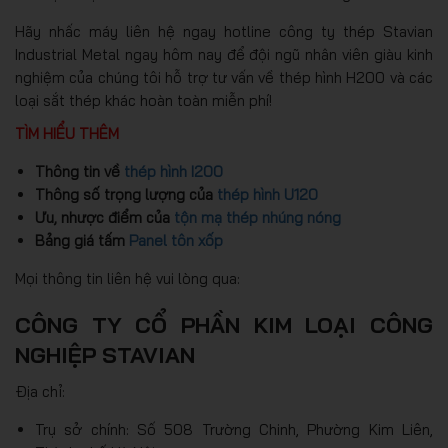
Hãy nhấc máy liên hệ ngay hotline công ty thép Stavian
Industrial Metal ngay hôm nay để đội ngũ nhân viên giàu kinh
nghiệm của chúng tôi hỗ trợ tư vấn về thép hình H200 và các
loại sắt thép khác hoàn toàn miễn phí!
TÌM HIỂU THÊM
Thông tin về
thép hình I200
Thông số trọng lượng của
thép hình U120
Ưu, nhược điểm của
tộn mạ thép nhúng nóng
Bảng giá tấm
Panel tôn xốp
Mọi thông tin liên hệ vui lòng qua:
CÔNG TY CỔ PHẦN KIM LOẠI CÔNG
NGHIỆP STAVIAN
Địa chỉ:
Trụ sở chính: Số 508 Trường Chinh, Phường Kim Liên,