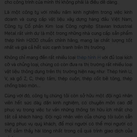
cho công trình của mình thì không phải là điều dễ dàng.
Là một công ty với nhiều năm kinh nghiệm trong việc kinh
doanh và cung cấp vật liệu xây dựng hàng đầu Việt Nam,
Công ty Cổ phần Kim loại Công nghiệp Stavian Industrial
Metal rất vinh dự là một trong những nhà cung cấp sản phẩm
thép hình H200 chuẩn chính hãng, mang lại chất lượng tốt
nhất và giá cả hết sức cạnh tranh trên thị trường.
Không chỉ mang đến rất nhiều loại
thép hình H
với đủ loại kích
cỡ và chủng loại, chúng có còn đưa ra thị trường rất nhiều loại
vật liệu thông dụng trên thị trường hiện nay như: Thép hình U,
V, xà gồ Z, C, thép tấm, thép cuộn, thép cốt bê tông, thép
chống bào mòn…
Cùng với đó, công ty chúng tôi còn sở hữu một đội ngũ nhân
viên hết sức dày dặn kinh nghiệm, có chuyên môn cao để
phục vụ trong việc tư vấn những thông tin hữu ích nhất cho
tất cả khách hàng. Đội ngũ nhân viên của chúng tôi luôn sẵn
sàng phục vụ quý khách, để mọi người có thể mọi người có
thể cảm thấy hài lòng nhất trong cả quá trình giao dịch của