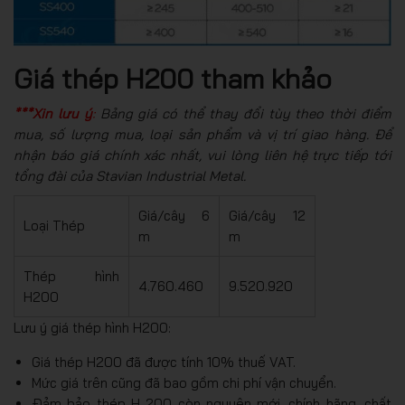
Giá thép H200 tham khảo
***Xin lưu ý
:
Bảng giá có thể thay đổi tùy theo thời điểm
mua, số lượng mua, loại sản phẩm và vị trí giao hàng. Để
nhận báo giá chính xác nhất, vui lòng liên hệ trực tiếp tới
tổng đài của Stavian Industrial Metal.
Giá/cây 6
Giá/cây 12
Loại Thép
m
m
Thép hình
4.760.460
9.520.920
H200
Lưu ý giá thép hình H200:
Giá thép H200 đã được tính 10% thuế VAT.
Mức giá trên cũng đã bao gồm chi phí vận chuyển.
Đảm bảo thép H 200 còn nguyên mới, chính hãng, chất