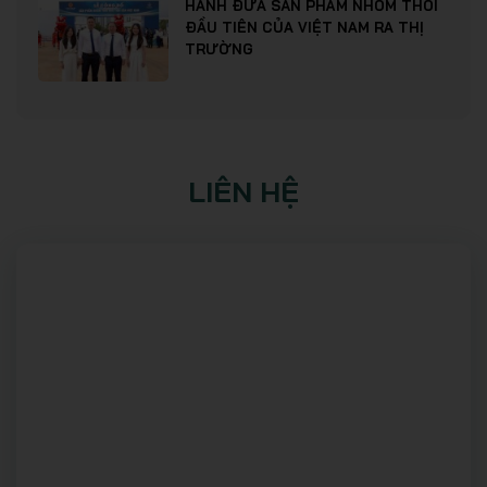
HÀNH ĐƯA SẢN PHẨM NHÔM THỎI
ĐẦU TIÊN CỦA VIỆT NAM RA THỊ
TRƯỜNG
LIÊN HỆ