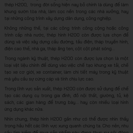
thép H200, trong đời sống hiện nay bỏ chính là dùng để làm
khung sườn tòa nhà, làm cọc nền trong các nhà xưởng, hay
tại những công trình xây dựng dân dụng, công nghiệp.
Không những thế, tại các công trình công cộng hoặc công
trình cấp nhà nước, thép hình H200 còn được lựa chọn để
dùng và việc xây dựng cầu đường, tầu điện, tháp truyền hình,
điện cao thế, nhà ga, tháp ăng ten, cột cột phát sóng…
Trong ngành kỹ thuật, thép H200 còn được lựa chọn là một
loại vật liệu chính để dùng vào việc chế tạo khung xe tải, chế
tạo xe cơ giới, xe container, làm chi tiết máy trong kỹ thuật
mà yêu cầu sự cứng cáp và tính chịu lực cao.
Trong lĩnh vực sản xuất, thép H200 còn được sử dụng để chế
tạo các dụng cụ trong gia đình, đồ nội thất, giường, tủ, kệ
sách, các gian hàng để trưng bày… hay còn nhiều loại hình
ứng dụng khác nữa.
Nhìn chung, thép hình H200 gần như có thể được nhìn thấy
trong hầu hết các lĩnh vực xung quanh chúng ta. Cho nên, nhu
cầu tìm kiếm để mua sản phẩm này đang thực sự sôi động