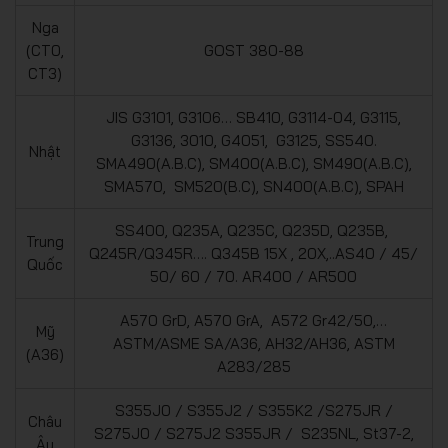
Nga
(CT0,
GOST 380-88
CT3)
JIS G3101, G3106… SB410, G3114-04, G3115,
G3136, 3010, G4051, G3125, SS540.
Nhật
SMA490(A.B.C), SM400(A.B.C), SM490(A.B.C),
SMA570, SM520(B.C), SN400(A.B.C), SPAH
SS400, Q235A, Q235C, Q235D, Q235B,
Trung
Q245R/Q345R…. Q345B 15X , 20X,..AS40 / 45/
Quốc
50/ 60 / 70. AR400 / AR500
A570 GrD, A570 GrA, A572 Gr42/50,…
Mỹ
ASTM/ASME SA/A36, AH32/AH36, ASTM
(A36)
A283/285
S355J0 / S355J2 / S355K2 /S275JR /
Châu
S275J0 / S275J2 S355JR / S235NL, St37-2,
Âu