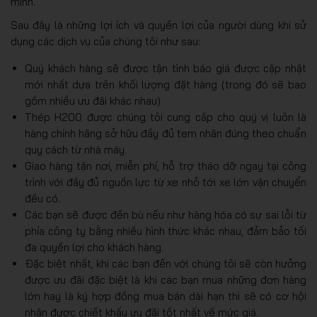
mình.
Sau đây là những lợi ích và quyền lợi của người dùng khi sử
dụng các dịch vụ của chúng tôi như sau:
Quý khách hàng sẽ được tận tình báo giá được cập nhật
mới nhất dựa trên khối lượng đặt hàng (trong đó sẽ bao
gồm nhiều ưu đãi khác nhau)
Thép H200 được chúng tôi cung cấp cho quý vị luôn là
hàng chính hãng sở hữu đầy đủ tem nhãn đúng theo chuẩn
quy cách từ nhà máy.
Giao hàng tận nơi, miễn phí, hỗ trợ tháo dỡ ngay tại công
trình với đầy đủ nguồn lực từ xe nhỏ tới xe lớn vận chuyển
đều có.
Các bạn sẽ được đền bù nếu như hàng hóa có sự sai lỗi từ
phía công ty bằng nhiều hình thức khác nhau, đảm bảo tối
đa quyền lợi cho khách hàng.
Đặc biệt nhất, khi các bạn đến với chúng tôi sẽ còn hưởng
được ưu đãi đặc biệt là khi các bạn mua những đơn hàng
lớn hay là ký hợp đồng mua bán dài hạn thì sẽ có cơ hội
nhận được chiết khấu ưu đãi tốt nhất về mức giá.