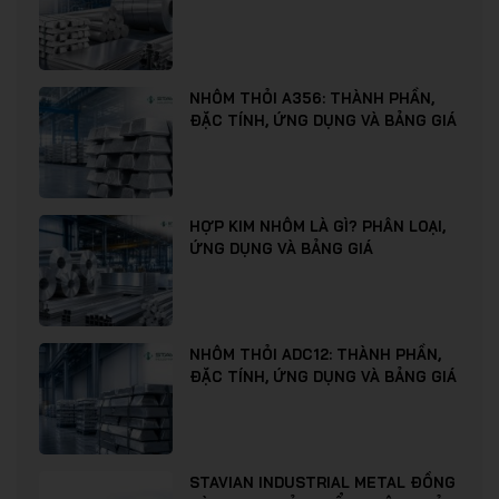
NHÔM THỎI A356: THÀNH PHẦN,
ĐẶC TÍNH, ỨNG DỤNG VÀ BẢNG GIÁ
HỢP KIM NHÔM LÀ GÌ? PHÂN LOẠI,
ỨNG DỤNG VÀ BẢNG GIÁ
NHÔM THỎI ADC12: THÀNH PHẦN,
ĐẶC TÍNH, ỨNG DỤNG VÀ BẢNG GIÁ
STAVIAN INDUSTRIAL METAL ĐỒNG