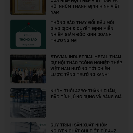
CỦA HIỆP HỘI THÉP VIỆT NAM VÀ
HỘI NHÔM THANH ĐỊNH HÌNH VIỆT
NAM
THÔNG BÁO THAY ĐỔI ĐẦU MỐI
GIAO DỊCH & QUYẾT ĐỊNH MIỄN
NHIỆM GIÁM ĐỐC KINH DOANH
THƯƠNG MẠI
STAVIAN INDUSTRIAL METAL THAM
DỰ HỘI THẢO “CÔNG NGHIỆP THÉP
VIỆT NAM HƯỚNG TỚI CHIẾN
LƯỢC TĂNG TRƯỞNG XANH”
NHÔM THỎI A380: THÀNH PHẦN,
ĐẶC TÍNH, ỨNG DỤNG VÀ BẢNG GIÁ
QUY TRÌNH SẢN XUẤT NHÔM
NGUYÊN CHẤT CHI TIẾT TỪ A–Z