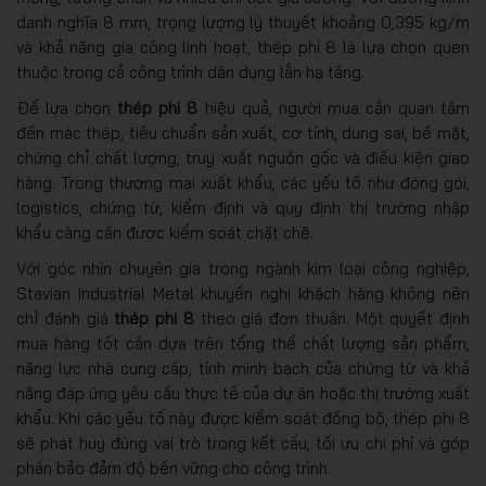
danh nghĩa 8 mm, trọng lượng lý thuyết khoảng 0,395 kg/m
và khả năng gia công linh hoạt, thép phi 8 là lựa chọn quen
thuộc trong cả công trình dân dụng lẫn hạ tầng.
Để lựa chọn
thép phi 8
hiệu quả, người mua cần quan tâm
đến mác thép, tiêu chuẩn sản xuất, cơ tính, dung sai, bề mặt,
chứng chỉ chất lượng, truy xuất nguồn gốc và điều kiện giao
hàng. Trong thương mại xuất khẩu, các yếu tố như đóng gói,
logistics, chứng từ, kiểm định và quy định thị trường nhập
khẩu càng cần được kiểm soát chặt chẽ.
Với góc nhìn chuyên gia trong ngành kim loại công nghiệp,
Stavian Industrial Metal khuyến nghị khách hàng không nên
chỉ đánh giá
thép phi 8
theo giá đơn thuần. Một quyết định
mua hàng tốt cần dựa trên tổng thể chất lượng sản phẩm,
năng lực nhà cung cấp, tính minh bạch của chứng từ và khả
năng đáp ứng yêu cầu thực tế của dự án hoặc thị trường xuất
khẩu. Khi các yếu tố này được kiểm soát đồng bộ, thép phi 8
sẽ phát huy đúng vai trò trong kết cấu, tối ưu chi phí và góp
phần bảo đảm độ bền vững cho công trình.