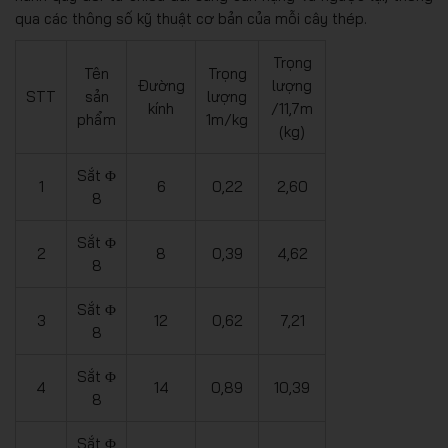
qua các thông số kỹ thuật cơ bản của mỗi cây thép.
Trọng
Tên
Trọng
Đường
lượng
STT
sản
lượng
kính
/11,7m
phẩm
1m/kg
(kg)
Sắt Φ
1
6
0,22
2,60
8
Sắt Φ
2
8
0,39
4,62
8
Sắt Φ
3
12
0,62
7,21
8
Sắt Φ
4
14
0,89
10,39
8
Sắt Φ