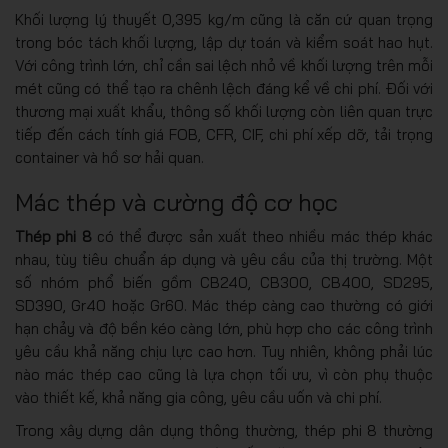
Khối lượng lý thuyết 0,395 kg/m cũng là căn cứ quan trọng
trong bóc tách khối lượng, lập dự toán và kiểm soát hao hụt.
Với công trình lớn, chỉ cần sai lệch nhỏ về khối lượng trên mỗi
mét cũng có thể tạo ra chênh lệch đáng kể về chi phí. Đối với
thương mại xuất khẩu, thông số khối lượng còn liên quan trực
tiếp đến cách tính giá FOB, CFR, CIF, chi phí xếp dỡ, tải trọng
container và hồ sơ hải quan.
Mác thép và cường độ cơ học
Thép phi 8
có thể được sản xuất theo nhiều mác thép khác
nhau, tùy tiêu chuẩn áp dụng và yêu cầu của thị trường. Một
số nhóm phổ biến gồm CB240, CB300, CB400, SD295,
SD390, Gr40 hoặc Gr60. Mác thép càng cao thường có giới
hạn chảy và độ bền kéo càng lớn, phù hợp cho các công trình
yêu cầu khả năng chịu lực cao hơn. Tuy nhiên, không phải lúc
nào mác thép cao cũng là lựa chọn tối ưu, vì còn phụ thuộc
vào thiết kế, khả năng gia công, yêu cầu uốn và chi phí.
Trong xây dựng dân dụng thông thường, thép phi 8 thường