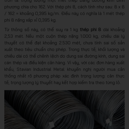
tròn là: trọng lượng một mét thép bằng đường kính bình
phương chia cho 162. Với thép phi 8, cách tính như sau: 8 x 8
/ 162 = khoảng 0,395 kg/m. Điều này có nghĩa là 1 mét thép
phi 8 nặng xấp xỉ 0,395 kg.
Từ thông số này, có thể suy ra 1 kg
thép phi 8
dài khoảng
2,53 mét. Nếu một cuộn thép nặng 1.000 kg, chiều dài lý
thuyết có thể đạt khoảng 2.530 mét, chưa tính sai số sản
xuất theo tiêu chuẩn cho phép. Trong thực tế, khối lượng và
chiều dài có thể chênh lệch do dung sai đường kính, dung sai
cán thép và điều kiện cân hàng. Vì vậy, với các đơn hàng xuất
khẩu, Stavian Industrial Metal khuyến nghị người mua cần
thống nhất rõ phương pháp xác định trọng lượng: cân thực
tế, trọng lượng lý thuyết hay kết hợp kiểm tra theo từng lô.