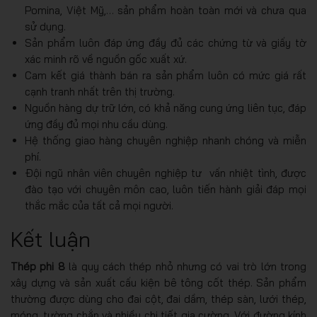
Pomina, Việt Mỹ,… sản phẩm hoàn toàn mới và chưa qua
sử dụng.
Sản phẩm luôn đáp ứng đầy đủ các chứng từ và giấy tờ
xác minh rõ về nguồn gốc xuất xứ.
Cam kết giá thành bán ra sản phẩm luôn có mức giá rất
cạnh tranh nhất trên thị trường.
Nguồn hàng dự trữ lớn, có khả năng cung ứng liên tục, đáp
ứng đầy đủ mọi nhu cầu dùng.
Hệ thống giao hàng chuyên nghiệp nhanh chóng và miễn
phí.
Đội ngũ nhân viên chuyên nghiệp tư vấn nhiệt tình, được
đào tạo với chuyên môn cao, luôn tiến hành giải đáp mọi
thắc mắc của tất cả mọi người.
Kết luận
Thép phi 8
là quy cách thép nhỏ nhưng có vai trò lớn trong
xây dựng và sản xuất cấu kiện bê tông cốt thép. Sản phẩm
thường được dùng cho đai cột, đai dầm, thép sàn, lưới thép,
móng, tường chắn và nhiều chi tiết gia cường. Với đường kính