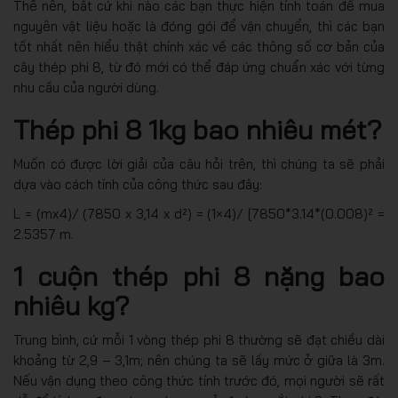
Thế nên, bất cứ khi nào các bạn thực hiện tính toán để mua
nguyên vật liệu hoặc là đóng gói để vận chuyển, thì các bạn
tốt nhất nên hiểu thật chính xác về các thông số cơ bản của
cây thép phi 8, từ đó mới có thể đáp ứng chuẩn xác với từng
nhu cầu của người dùng.
Thép phi 8 1kg bao nhiêu mét?
Muốn có được lời giải của câu hỏi trên, thì chúng ta sẽ phải
dựa vào cách tính của công thức sau đây:
L = (mx4)/ (7850 x 3,14 x d²) = (1×4)/ [7850*3.14*(0.008)² =
2.5357 m.
1 cuộn thép phi 8 nặng bao
nhiêu kg?
Trung bình, cứ mỗi 1 vòng thép phi 8 thường sẽ đạt chiều dài
khoảng từ 2,9 – 3,1m; nên chúng ta sẽ lấy mức ở giữa là 3m.
Nếu vận dụng theo công thức tính trước đó, mọi người sẽ rất