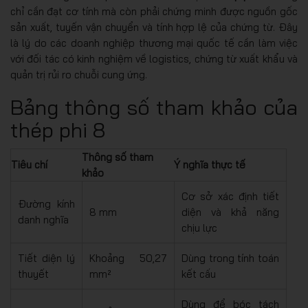
chỉ cần đạt cơ tính mà còn phải chứng minh được nguồn gốc
sản xuất, tuyến vận chuyển và tính hợp lệ của chứng từ. Đây
là lý do các doanh nghiệp thương mại quốc tế cần làm việc
với đối tác có kinh nghiệm về logistics, chứng từ xuất khẩu và
quản trị rủi ro chuỗi cung ứng.
Bảng thông số tham khảo của
thép phi 8
Thông số tham
Tiêu chí
Ý nghĩa thực tế
khảo
Cơ sở xác định tiết
Đường kính
8 mm
diện và khả năng
danh nghĩa
chịu lực
Tiết diện lý
Khoảng 50,27
Dùng trong tính toán
thuyết
mm²
kết cấu
Dùng để bóc tách