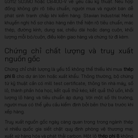
G3112 SD390 hoặc CB400-V về yêu cầu kỹ thuật. Nếu hợp
đồng không ghi rõ tiêu chuẩn, người mua và người bán dễ
phát sinh tranh chấp khi kiểm hàng. Stavian Industrial Metal
khuyến nghị hồ sơ chào hàng nên thể hiện rõ tiêu chuẩn, mác
thép, đường kính, dung sai, chiều dài hoặc dạng cuộn, khối
lượng mỗi bó/cuộn, điều kiện giao hàng và chứng từ đi kèm.
Chứng chỉ chất lượng và truy xuất
nguồn gốc
Chứng chỉ chất lượng là yếu tố không thể thiếu khi mua
thép
phi 8
cho dự án lớn hoặc xuất khẩu. Thông thường, bộ chứng
từ kỹ thuật cần có mill test certificate, thông tin nhà máy, số
lô, thành phần hóa học, kết quả thử kéo, kết quả thử uốn, khối
lượng lô hàng và tiêu chuẩn áp dụng. Với một số thị trường,
người mua có thể yêu cầu kiểm định bởi bên thứ ba trước khi
xếp hàng.
Truy xuất nguồn gốc ngày càng quan trọng trong ngành thép
vì nhiều quốc gia siết chặt quy định phòng vệ thương mại,
xuất xứ hàng hóa và phát thải carbon. Một lô
thép phi 8
không