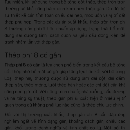
Tuy nhiên, khi sử dụng trong bê tông cốt thép, thép tròn trơn
thường có khả năng bám dính kém hơn thép gân. Do đó, kỹ
sư thiết kế cần tính toán chiều dài neo, móc uốn và vị trí đặt
thép phù hợp. Trong các dự án xuất khẩu, thép tròn trơn phi
8 thường cần ghi rõ tiêu chuẩn áp dụng, trạng thái bề mặt,
dung sai đường kính, cách cuộn và yêu cầu đóng kiện để
tránh nhầm lẫn với thép gân.
Thép phi 8 có gân
Thép phi 8
có gân là lựa chọn phổ biến trong kết cấu bê tông
cốt thép nhờ bề mặt có gờ giúp tăng lực liên kết với bê tông.
Loại thép này thường được sử dụng làm đai cột, đai dầm,
thép sàn, thép móng, lưới thép hàn hoặc các chi tiết cần khả
năng neo giữ tốt. Với công trình nhà ở, nhà xưởng, cầu đường
và hạ tầng kỹ thuật, thép gân phi 8 xuất hiện ở nhiều vị trí
quan trọng dù không phải lúc nào cũng là thép chịu lực chính.
Đối với thị trường xuất khẩu, thép gân phi 8 cần đáp ứng
nghiêm ngặt về hình dạng gân, khoảng cách gân, chiều cao
gân, khối lượng danh nghĩa và tính chất cơ lý. Một số thị