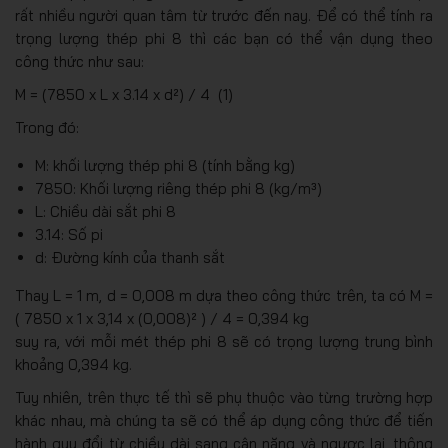
rất nhiều người quan tâm từ trước đến nay. Để có thể tính ra
trọng lượng thép phi 8 thì các bạn có thể vận dụng theo
công thức như sau:
M = (7850 x L x 3.14 x d²) / 4 (1)
Trong đó:
M: khối lượng thép phi 8 (tính bằng kg)
7850: Khối lượng riêng thép phi 8 (kg/m³)
L: Chiều dài sắt phi 8
3.14: Số pi
d: Đường kính của thanh sắt
Thay L = 1 m, d = 0,008 m dựa theo công thức trên, ta có M =
( 7850 x 1 x 3,14 x (0,008)² ) / 4 = 0,394 kg
suy ra, với mỗi mét thép phi 8 sẽ có trọng lượng trung bình
khoảng 0,394 kg.
Tuy nhiên, trên thực tế thì sẽ phụ thuộc vào từng trường hợp
khác nhau, mà chúng ta sẽ có thể áp dụng công thức để tiến
hành quy đổi từ chiều dài sang cân nặng và ngược lại, thông