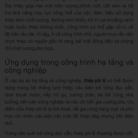
Đai thép giúp hạn chế hiện tượng phình, nứt, cắt xiên và hỗ
trợ khả năng chịu lực tổng thể của cột, dầm. Nếu sử dụng
thép kém chất lượng, đường kính thiếu, bố trí sai khoảng cách
hoặc buộc thép không chắc, công trình có thể gặp rủi ro về
độ bền lâu dài. Vì vậy, ở cả công trình nhỏ, người mua vẫn nên
chọn thép có nguồn gốc rõ ràng, bề mặt đồng đều và chứng
chỉ chất lượng phù hợp.
Ứng dụng trong công trình hạ tầng và
công nghiệp
Ở các dự án hạ tầng và công nghiệp,
thép phi 8
có thể được
dùng trong hệ thống lưới thép, cấu kiện bê tông đúc sẵn,
rãnh thoát nước, nắp hố ga, tường chắn, kè bê tông, nhà
xưởng, nền sàn công nghiệp và các chi tiết gia cường phụ. Ưu
điểm của thép phi 8 là linh hoạt, dễ gia công hàng loạt và phù
hợp với nhiều cấu kiện cần mật độ thép dày nhưng tiết diện
nhỏ.
Trong sản xuất bê tông đúc sẵn, thép phi 8 thường được cắt,