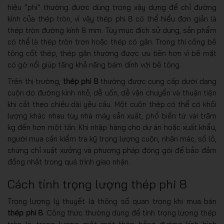
hiệu “phi” thường được dùng trong xây dựng để chỉ đường
kính của thép tròn, vì vậy thép phi 8 có thể hiểu đơn giản là
thép tròn đường kính 8 mm. Tùy mục đích sử dụng, sản phẩm
có thể là thép tròn trơn hoặc thép có gân. Trong thi công bê
tông cốt thép, thép gân thường được ưu tiên hơn vì bề mặt
có gờ nổi giúp tăng khả năng bám dính với bê tông.
Trên thị trường,
thép phi 8
thường được cung cấp dưới dạng
cuộn do đường kính nhỏ, dễ uốn, dễ vận chuyển và thuận tiện
khi cắt theo chiều dài yêu cầu. Một cuộn thép có thể có khối
lượng khác nhau tùy nhà máy sản xuất, phổ biến từ vài trăm
kg đến hơn một tấn. Khi nhập hàng cho dự án hoặc xuất khẩu,
người mua cần kiểm tra kỹ trọng lượng cuộn, nhãn mác, số lô,
chứng chỉ xuất xưởng và phương pháp đóng gói để bảo đảm
đồng nhất trong quá trình giao nhận.
Cách tính trọng lượng thép phi 8
Trọng lượng lý thuyết là thông số quan trọng khi mua bán
thép phi 8
. Công thức thường dùng để tính trọng lượng thép