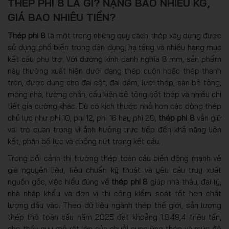
THÉP PHI 8 LÀ GÌ? NẶNG BAO NHIÊU KG,
GIÁ BAO NHIÊU TIỀN?
Thép phi 8
là một trong những quy cách thép xây dựng được
sử dụng phổ biến trong dân dụng, hạ tầng và nhiều hạng mục
kết cấu phụ trợ. Với đường kính danh nghĩa 8 mm, sản phẩm
này thường xuất hiện dưới dạng thép cuộn hoặc thép thanh
tròn, được dùng cho đai cột, đai dầm, lưới thép, sàn bê tông,
móng nhà, tường chắn, cấu kiện bê tông cốt thép và nhiều chi
tiết gia cường khác. Dù có kích thước nhỏ hơn các dòng thép
chủ lực như phi 10, phi 12, phi 16 hay phi 20,
thép phi 8
vẫn giữ
vai trò quan trọng vì ảnh hưởng trực tiếp đến khả năng liên
kết, phân bố lực và chống nứt trong kết cấu.
Trong bối cảnh thị trường thép toàn cầu biến động mạnh về
giá nguyên liệu, tiêu chuẩn kỹ thuật và yêu cầu truy xuất
nguồn gốc, việc hiểu đúng về
thép phi 8
giúp nhà thầu, đại lý,
nhà nhập khẩu và đơn vị thi công kiểm soát tốt hơn chất
lượng đầu vào. Theo dữ liệu ngành thép thế giới, sản lượng
thép thô toàn cầu năm 2025 đạt khoảng 1.849,4 triệu tấn,
cho thấy quy mô rất lớn của chuỗi cung ứng thép và mức độ