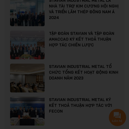
STAVIAN INDUSTRIAL METAL LÀ
NHÀ TÀI TRỢ KIM CƯƠNG HỘI NGHỊ
VÀ TRIỂN LÃM THÉP ĐÔNG NAM Á
2024
TẬP ĐOÀN STAVIAN VÀ TẬP ĐOÀN
AMACCAO KÝ KẾT THOẢ THUẬN
HỢP TÁC CHIẾN LƯỢC
STAVIAN INDUSTRIAL METAL TỔ
CHỨC TỔNG KẾT HOẠT ĐỘNG KINH
DOANH NĂM 2023
STAVIAN INDUSTRIAL METAL KÝ
KẾT THOẢ THUẬN HỢP TÁC VỚI
FECON
Liên hệ