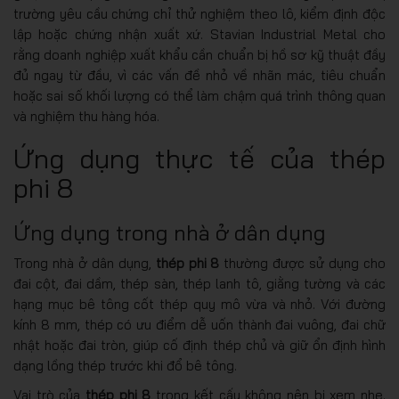
trường yêu cầu chứng chỉ thử nghiệm theo lô, kiểm định độc
lập hoặc chứng nhận xuất xứ. Stavian Industrial Metal cho
rằng doanh nghiệp xuất khẩu cần chuẩn bị hồ sơ kỹ thuật đầy
đủ ngay từ đầu, vì các vấn đề nhỏ về nhãn mác, tiêu chuẩn
hoặc sai số khối lượng có thể làm chậm quá trình thông quan
và nghiệm thu hàng hóa.
Ứng dụng thực tế của thép
phi 8
Ứng dụng trong nhà ở dân dụng
Trong nhà ở dân dụng,
thép phi 8
thường được sử dụng cho
đai cột, đai dầm, thép sàn, thép lanh tô, giằng tường và các
hạng mục bê tông cốt thép quy mô vừa và nhỏ. Với đường
kính 8 mm, thép có ưu điểm dễ uốn thành đai vuông, đai chữ
nhật hoặc đai tròn, giúp cố định thép chủ và giữ ổn định hình
dạng lồng thép trước khi đổ bê tông.
Vai trò của
thép phi 8
trong kết cấu không nên bị xem nhẹ.