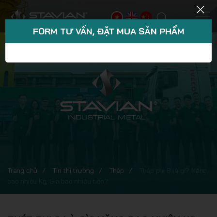
FORM TƯ VẤN, ĐẶT MUA SẢN PHẨM
Trang chủ
Tin thị trường
Thép
Thép phi 8 là gì? Nặng
bao nhiêu Kg, Giá bao nhiêu tiền?