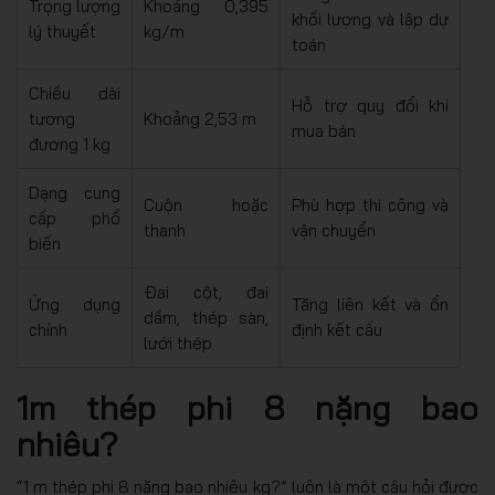
Trọng lượng
Khoảng 0,395
khối lượng và lập dự
lý thuyết
kg/m
toán
Chiều dài
Hỗ trợ quy đổi khi
tương
Khoảng 2,53 m
mua bán
đương 1 kg
Dạng cung
Cuộn hoặc
Phù hợp thi công và
cấp phổ
thanh
vận chuyển
biến
Đai cột, đai
Ứng dụng
Tăng liên kết và ổn
dầm, thép sàn,
chính
định kết cấu
lưới thép
1m thép phi 8 nặng bao
nhiêu?
“1 m thép phi 8 nặng bao nhiêu kg?” luôn là một câu hỏi được