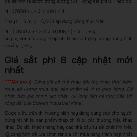
dễ để tính ra được trọng lượng của 1 vòng sắt phi 8. Theo đó:
M = (7850 x L x 3.14 x b²) / 4
Thay L = 3 m; d = 0,008 áp dụng công thức trên:
M = [ 7850 x 3 x 3,14 x (0,008)² ] / 4 = 1,18kg.
suy ra, với mỗi vòng thép phi 8 sẽ có trọng lượng trung bình
khoảng 1,18kg
Giá sắt phi 8 cập nhật mới
nhất
***Xin lưu ý
:
Bảng giá có thể thay đổi tùy theo thời điểm
mua, số lượng mua, loại sản phẩm và vị trí giao hàng. Để
nhận báo giá chính xác nhất, vui lòng liên hệ trực tiếp tới
tổng đài của Stavian Industrial Metal.
Được biết, trên thị trường hiện nay đang cung cấp cho người
dùng rất nhiều sản phẩm thép phi 8 từ các thương hiệu khác
nhau. Do đó, khách hàng hay các nhà đầu tư sẽ phải tìm hiểu
kỹ càng hơn để lựa chọn rar địa chỉ mua hàng thích hợp nhất