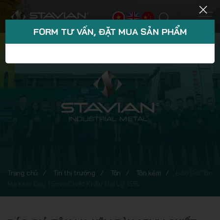
FORM TƯ VẤN, ĐẶT MUA SẢN PHẨM
Trang chủ
Tin thị trường
Tôn
Tôn kẽm
Báo Giá Tôn
Mạ Kẽm Dày 1.5mm Chiết Khấu Đại Lý 15%