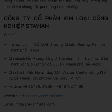
hàng có nhu cầu về sản phẩm tôn mạ kẽm dày 1.5mm, hãy
liên hệ với chúng tôi qua thông tin dưới đây:
CÔNG TY CỔ PHẦN KIM LOẠI CÔNG
NGHIỆP STAVIAN
Địa chỉ:
Trụ sở chính: Số 508 Trường Chinh, Phường Kim Liên,
Thành phố Hà Nội
Chi nhánh Hải Phòng: Tầng 6, Toà nhà Thành Đạt 1, số 3 Lê
Thành Tông, phường Ngô Quyền, Thành phố Hải Phòng
Chi nhánh Miền Nam: Tầng 12A, Vincom Center Đồng Khởi,
72 Lê Thánh Tôn, phường Sài Gòn, TP HCM
Hotline: +84 2471001868 / +84975271499
Website:
https://stavianmetal.com
Email: info@stavianmetal.com