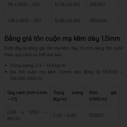
1.15 x 1200 – SS1
10.79 (±0.30)
216,600
1.38 x 1200 – SS1
12.96 (±0.40)
260,800
Bảng giá tôn cuộn mạ kẽm dày 1.5mm
Dưới đây là bảng giá tôn mạ kẽm dày 1.5 mm dạng tôn cuộn
theo quy cách cụ thể như sau:
Trọng lượng: 2.3 – 13.9 kg/m
Giá tôn cuộn mạ kẽm 1.5mm dao động từ 55.800 –
314.200 VNĐ/m.
Quy cách (mm x mm
Trọng lượng
Đơn giá
– C1)
(Kg/m)
(VNĐ/m)
0.26 x 1200 –
2.30 – 2.40
55,800
MS/S1