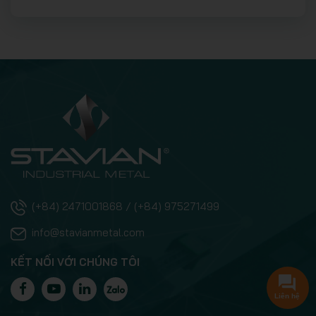
(+84) 2471001868 / (+84) 975271499
info@stavianmetal.com
KẾT NỐI VỚI CHÚNG TÔI
Liên hệ