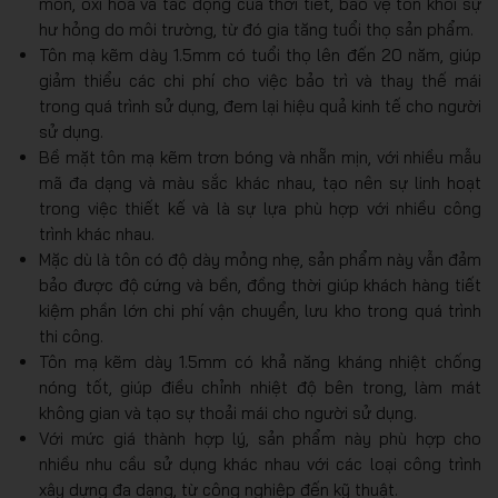
mòn, oxi hóa và tác động của thời tiết, bảo vệ tôn khỏi sự
hư hỏng do môi trường, từ đó gia tăng tuổi thọ sản phẩm.
Tôn mạ kẽm dày 1.5mm có tuổi thọ lên đến 20 năm, giúp
giảm thiểu các chi phí cho việc bảo trì và thay thế mái
trong quá trình sử dụng, đem lại hiệu quả kinh tế cho người
sử dụng.
Bề mặt tôn mạ kẽm trơn bóng và nhẵn mịn, với nhiều mẫu
mã đa dạng và màu sắc khác nhau, tạo nên sự linh hoạt
trong việc thiết kế và là sự lựa phù hợp với nhiều công
trình khác nhau.
Mặc dù là tôn có độ dày mỏng nhẹ, sản phẩm này vẫn đảm
bảo được độ cứng và bền, đồng thời giúp khách hàng tiết
kiệm phần lớn chi phí vận chuyển, lưu kho trong quá trình
thi công.
Tôn mạ kẽm dày 1.5mm có khả năng kháng nhiệt chống
nóng tốt, giúp điều chỉnh nhiệt độ bên trong, làm mát
không gian và tạo sự thoải mái cho người sử dụng.
Với mức giá thành hợp lý, sản phẩm này phù hợp cho
nhiều nhu cầu sử dụng khác nhau với các loại công trình
xây dựng đa dạng, từ công nghiệp đến kỹ thuật.