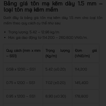
Bảng giá tôn mạ kẽm dày 1.5 mm –
loại tôn mạ kẽm mềm
Dưới đây là bảng giá tôn mạ kẽm dày 1.5 mm cho loại tôn
mềm theo quy cách cụ thể như sau:
Trọng lượng: 5.42 – 12.96 kg/m
Mức giá dao động từ 114.200 – 260.800 VNĐ/m.
Quy cách (mm x mm
Trọng lượng
Đơn giá
– SS1)
(Kg/m)
(VNĐ/m)
0.58 x 1200 – SS1
5.42 (±0.20)
114,200
0.75 x 1200 – SS1
7.02 (±0.20)
145,400
0.95 x 1200 – SS1
8.90 (±0.30)
178,800