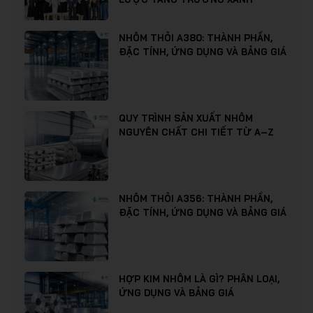
NHÔM THỎI A380: THÀNH PHẦN,
ĐẶC TÍNH, ỨNG DỤNG VÀ BẢNG GIÁ
QUY TRÌNH SẢN XUẤT NHÔM
NGUYÊN CHẤT CHI TIẾT TỪ A–Z
NHÔM THỎI A356: THÀNH PHẦN,
ĐẶC TÍNH, ỨNG DỤNG VÀ BẢNG GIÁ
HỢP KIM NHÔM LÀ GÌ? PHÂN LOẠI,
ỨNG DỤNG VÀ BẢNG GIÁ