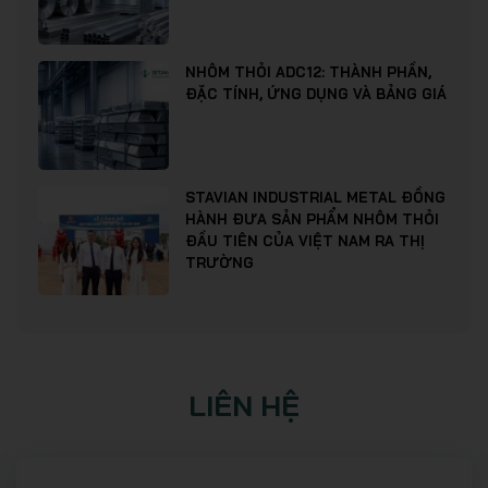
NHÔM THỎI ADC12: THÀNH PHẦN,
ĐẶC TÍNH, ỨNG DỤNG VÀ BẢNG GIÁ
STAVIAN INDUSTRIAL METAL ĐỒNG
HÀNH ĐƯA SẢN PHẨM NHÔM THỎI
ĐẦU TIÊN CỦA VIỆT NAM RA THỊ
TRƯỜNG
LIÊN HỆ