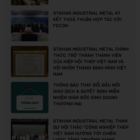
STAVIAN INDUSTRIAL METAL KÝ
KẾT THOẢ THUẬN HỢP TÁC VỚI
FECON
STAVIAN INDUSTRIAL METAL CHÍNH
THỨC TRỞ THÀNH THÀNH VIÊN
CỦA HIỆP HỘI THÉP VIỆT NAM VÀ
HỘI NHÔM THANH ĐỊNH HÌNH VIỆT
NAM
THÔNG BÁO THAY ĐỔI ĐẦU MỐI
GIAO DỊCH & QUYẾT ĐỊNH MIỄN
NHIỆM GIÁM ĐỐC KINH DOANH
THƯƠNG MẠI
STAVIAN INDUSTRIAL METAL THAM
DỰ HỘI THẢO “CÔNG NGHIỆP THÉP
VIỆT NAM HƯỚNG TỚI CHIẾN
LƯỢC TĂNG TRƯỞNG XANH”