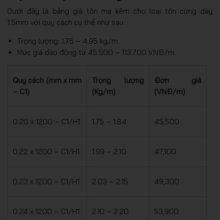
Dưới đây là bảng giá tôn mạ kẽm cho loại tôn cứng dày
1.5mm với quy cách cụ thể như sau:
Trọng lượng: 1.75 – 4.95 kg/m
Mức giá dao động từ 45.500 – 113.700 VNĐ/m.
Quy cách (mm x mm
Trọng lượng
Đơn giá
– C1)
(Kg/m)
(VNĐ/m)
0.20 x 1200 – C1/H1
1.75 – 1.84
45,500
0.22 x 1200 – C1/H1
1.99 – 2.10
47,100
0.23 x 1200 – C1/H1
2.03 – 2.15
49,300
0.24 x 1200 – C1/H1
2.10 – 2.20
53,900