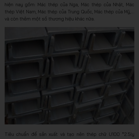
hiện nay gồm: Mác thép của Nga, Mác thép của Nhật, Mác
thép Việt Nam, Mác thép của Trung Quốc, Mác thép của Mỹ,…
và còn thêm một số thương hiệu khác nữa.
Tiêu chuẩn để sản xuất và tạo nên thép chữ U100 *2.5ly