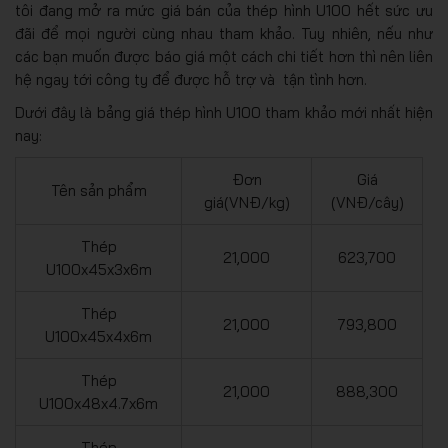
tôi đang mở ra mức giá bán của thép hình U100 hết sức ưu
đãi để mọi người cùng nhau tham khảo. Tuy nhiên, nếu như
các bạn muốn được báo giá một cách chi tiết hơn thì nên liên
hệ ngay tới công ty để được hỗ trợ và tận tình hơn.
Dưới đây là bảng giá thép hình U100 tham khảo mới nhất hiện
nay:
Đơn
Giá
Tên sản phẩm
giá(VNĐ/kg)
(VNĐ/cây)
Thép
21,000
623,700
U100x45x3x6m
Thép
21,000
793,800
U100x45x4x6m
Thép
21,000
888,300
U100x48x4.7x6m
Thép