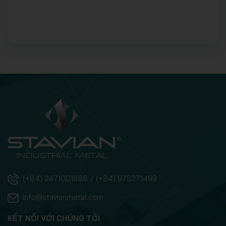
(+84) 2471001868 / (+84) 975271499
info@stavianmetal.com
KẾT NỐI VỚI CHÚNG TÔI