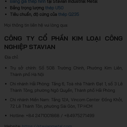
Bảng giá thép hình
tại Stavian Industrial Metal
Bảng trọng lượng
thép U50
Tiêu chuẩn, độ cứng của
thép Q235
Mọi thông tin liên hệ vui lòng qua:
CÔNG TY CỔ PHẦN KIM LOẠI CÔNG
NGHIỆP STAVIAN
Địa chỉ:
Trụ sở chính: Số 508 Trường Chinh, Phường Kim Liên,
Thành phố Hà Nội
Chi nhánh Hải Phòng: Tầng 6, Toà nhà Thành Đạt 1, số 3 Lê
Thành Tông, phường Ngô Quyền, Thành phố Hải Phòng
Chi nhánh Miền Nam: Tầng 12A, Vincom Center Đồng Khởi,
72 Lê Thánh Tôn, phường Sài Gòn, TP HCM
Hotline: +84 2471001868 / +84975271499
Website:
https://stavianmetal.com