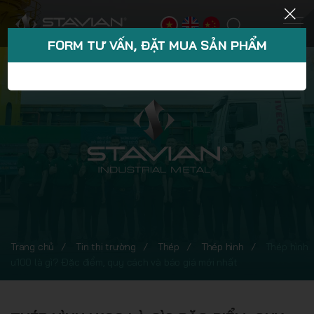
FORM TƯ VẤN, ĐẶT MUA SẢN PHẨM
Trang chủ
Tin thị trường
Thép
Thép hình
Thép hình
u100 là gì? Đặc điểm, quy cách và báo giá mới nhất