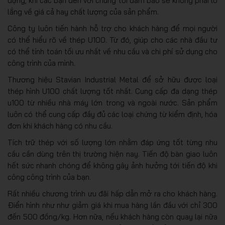
dựng, khi các bạn đến với chúng tôi đảm bảo sẽ không phải lo
lắng về giá cả hay chất lượng của sản phẩm.
Công ty luôn tiến hành hỗ trợ cho khách hàng để mọi người
có thể hiểu rõ về thép U100. Từ đó, giúp cho các nhà đầu tư
có thể tính toán tối ưu nhất về nhu cầu và chi phí sử dụng cho
công trình của mình.
Thương hiệu Stavian Industrial Metal để sở hữu được loại
thép hình U100 chất lượng tốt nhất. Cung cấp đa dạng thép
u100 từ nhiều nhà máy lớn trong và ngoài nước. Sản phẩm
luôn có thể cung cấp đầy đủ các loại chứng từ kiểm định, hóa
đơn khi khách hàng có nhu cầu.
Tích trữ thép với số lượng lớn nhằm đáp ứng tốt từng nhu
cầu cần dùng trên thị trường hiện nay. Tiến độ bàn giao luôn
hết sức nhanh chóng để không gây ảnh hưởng tới tiến độ khi
công công trình của bạn.
Rất nhiều chương trình ưu đãi hấp dẫn mở ra cho khách hàng.
Điển hình như như giảm giá khi mua hàng lần đầu với chỉ 300
đến 500 đồng/kg. Hơn nữa, nếu khách hàng còn quay lại nữa