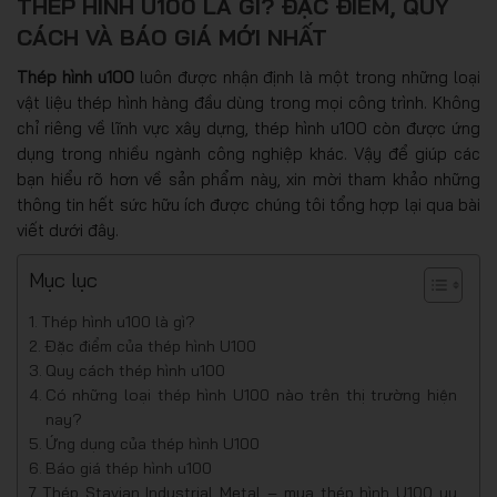
THÉP HÌNH U100 LÀ GÌ? ĐẶC ĐIỂM, QUY
CÁCH VÀ BÁO GIÁ MỚI NHẤT
Thép hình u100
luôn được nhận định là một trong những loại
vật liệu thép hình hàng đầu dùng trong mọi công trình. Không
chỉ riêng về lĩnh vực xây dựng, thép hình u100 còn được ứng
dụng trong nhiều ngành công nghiệp khác. Vậy để giúp các
bạn hiểu rõ hơn về sản phẩm này, xin mời tham khảo những
thông tin hết sức hữu ích được chúng tôi tổng hợp lại qua bài
viết dưới đây.
Mục lục
Thép hình u100 là gì?
Đặc điểm của thép hình U100
Quy cách thép hình u100
Có những loại thép hình U100 nào trên thị trường hiện
nay?
Ứng dụng của thép hình U100
Báo giá thép hình u100
Thép Stavian Industrial Metal – mua thép hình U100 uy