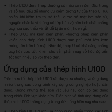
Thép U100 đen: Thép thường có màu xanh đen đặc trưng
và sở hữu đầy đủ những ưu điểm tương tự của thép U. Tuy
nhiên, khi kiểm tra thì sẽ thấy được bề mặt hơi sần sùi,
nguyên nhân là vì không có lớp bảo vệ nên tính chất chống
oxy hóa cực thấp và rất dễ bị ăn mòn, hoen gỉ.
Thép U100 mạ kẽm điện phân: Phương pháp điện phân
khiến cho thép hình U100 được bao phủ một lớp kem
mỏng lên trên bề mặt. Nhờ đó, thép U có khả năng chống
oxy hóa cực tốt, khiến cho sản phẩm này sở hữu độ bền
tốt hơn nhiều so với thép đen.
Ứng dụng của thép hình U100
Trên thực tế, thép hình U100 rất được ưa chuộng và ứng dụng
nhiều trong các công trình xây dựng công nghiệp hoặc dân
dụng. Không những thế, loại vật liệu này còn có tác dụng
trong nhiều lĩnh vực khác nữa. Điển hình về tính ứng dụng của
thép hình U100 thông dụng trong đời sống hiện nay như sau:
Thép hình U100 được lựa chọn dùng nhiều trong các lĩnh