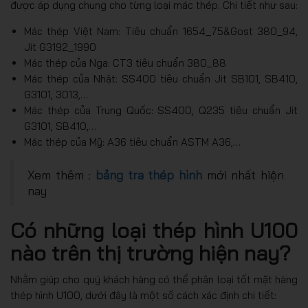
được áp dụng chung cho từng loại mác thép. Chi tiết như sau:
Mác thép Việt Nam: Tiêu chuẩn 1654_75&Gost 380_94,
Jit G3192_1990
Mác thép của Nga: CT3 tiêu chuẩn 380_88
Mác thép của Nhật: SS400 tiêu chuẩn Jit SB101, SB410,
G3101, 3013,…
Mác thép của Trung Quốc: SS400, Q235 tiêu chuẩn Jit
G3101, SB410,…
Mác thép của Mỹ: A36 tiêu chuẩn ASTM A36,
…
Xem thêm :
bảng tra thép hình
mới nhất hiện
nay
Có những loại thép hình U100
nào trên thị trường hiện nay?
Nhằm giúp cho quý khách hàng có thể phân loại tốt mặt hàng
thép hình U100, dưới đây là một số cách xác định chi tiết: