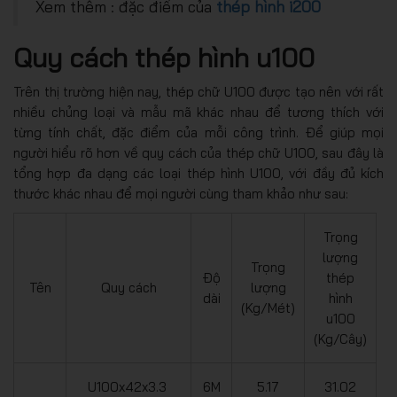
Xem thêm : đặc điểm của
thép hình i200
Quy cách thép hình u100
Trên thị trường hiện nay, thép chữ U100 được tạo nên với rất
nhiều chủng loại và mẫu mã khác nhau để tương thích với
từng tính chất, đặc điểm của mỗi công trình. Để giúp mọi
người hiểu rõ hơn về quy cách của thép chữ U100, sau đây là
tổng hợp đa dạng các loại thép hình U100, với đầy đủ kích
thước khác nhau để mọi người cùng tham khảo như sau:
Trọng
lượng
Trọng
Độ
thép
Tên
Quy cách
lượng
dài
hình
(Kg/Mét)
u100
(Kg/Cây)
U100x42x3.3
6M
5.17
31.02