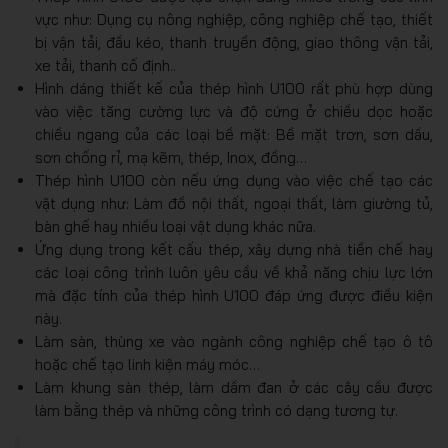
vực như: Dụng cụ nông nghiệp, công nghiệp chế tạo, thiết
bị vận tải, đầu kéo, thanh truyền động, giao thông vận tải,
xe tải, thanh cố định..
Hình dáng thiết kế của thép hình U100 rất phù hợp dùng
vào việc tăng cường lực và độ cứng ở chiều dọc hoặc
chiều ngang của các loại bề mặt: Bề mặt trơn, sơn dầu,
sơn chống rỉ, mạ kẽm, thép, Inox, đồng…
Thép hình U100 còn nếu ứng dụng vào việc chế tạo các
vật dụng như: Làm đồ nội thất, ngoại thất, làm giường tủ,
bàn ghế hay nhiều loại vật dụng khác nữa.
Ứng dụng trong kết cấu thép, xây dựng nhà tiền chế hay
các loại công trình luôn yêu cầu về khả năng chịu lực lớn
mà đặc tính của thép hình U100 đáp ứng được điều kiện
này.
Làm sàn, thùng xe vào ngành công nghiệp chế tạo ô tô
hoặc chế tạo linh kiện máy móc…
Làm khung sàn thép, làm dầm đan ở các cây cầu được
làm bằng thép và những công trình có dạng tương tự.