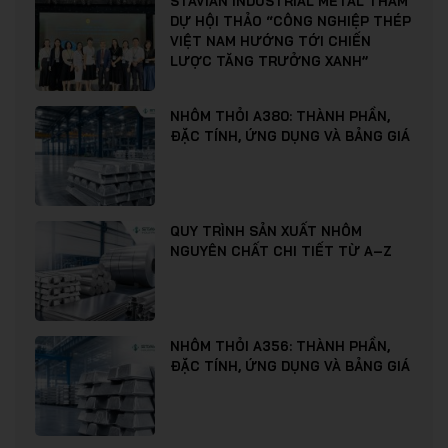
STAVIAN INDUSTRIAL METAL THAM
DỰ HỘI THẢO “CÔNG NGHIỆP THÉP
VIỆT NAM HƯỚNG TỚI CHIẾN
LƯỢC TĂNG TRƯỞNG XANH”
NHÔM THỎI A380: THÀNH PHẦN,
ĐẶC TÍNH, ỨNG DỤNG VÀ BẢNG GIÁ
QUY TRÌNH SẢN XUẤT NHÔM
NGUYÊN CHẤT CHI TIẾT TỪ A–Z
NHÔM THỎI A356: THÀNH PHẦN,
ĐẶC TÍNH, ỨNG DỤNG VÀ BẢNG GIÁ