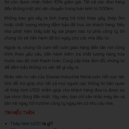
thì còn được nhận thêm 10% giảm giá. Tất cả các đơn hàng
đều không mất phí vận chuyển trong bán kính từ 500km.
Không bao giờ xảy ra tình trạng trà trộn thép gầy, thép ốm
hoặc chất lượng không đảm bảo để trục lợi khách hàng. Nếu
như phát hiện thấy bất kỳ sai phạm nào từ phía công ty thì
chúng tôi sẽ tiến hành đề bù ngay cho các nhà đầu tư.
Ngoài ra, chúng tôi cam kết luôn giao hàng đến tận nơi công
trình theo yêu cầu, tiến hành kiểm tra chất lượng hàng hóa
trước sau đó mới thanh toán. Cung cấp hóa đơn đỏ, chứng từ
để đảm bảo không có vấn đề gì xảy ra.
Nhân viên tư vấn của Stavian Industrial Metal luôn hết sức tận
tinh để trợ giúp cho tất cả mọi người các thông tin liên quan
về thép hình U100 nhằm giúp cho khách hàng đưa ra được sự
lựa chọn đúng đắn nhất. Vậy nên, bạn chỉ cần nhấc máy lên và
liên hệ ngay tới hotline công ty ngay khi có nhu cầu nhé.
TÌM HIỂU THÊM
Thép hình h200
là gì?