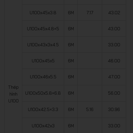
U100x45x3.8
6M
7.17
43.02
U100x45x4.8×5
6M
43.00
U100x43x3x4.5
6M
33.00
U100x45x5
6M
46.00
U100x46x5.5
6M
47.00
Thép
U100x50x5.8×6.8
6M
56.00
hình
U100
U100x42.5×3.3
6M
5.16
30.96
U100x42x3
6M
33.00