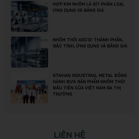
HỢP KIM NHÔM LÀ GÌ? PHÂN LOẠI,
ỨNG DỤNG VÀ BẢNG GIÁ
NHÔM THỎI ADC12: THÀNH PHẦN,
ĐẶC TÍNH, ỨNG DỤNG VÀ BẢNG GIÁ
STAVIAN INDUSTRIAL METAL ĐỒNG
HÀNH ĐƯA SẢN PHẨM NHÔM THỎI
ĐẦU TIÊN CỦA VIỆT NAM RA THỊ
TRƯỜNG
LIÊN HỆ