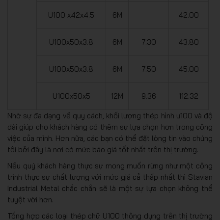
U100 x42x4.5
6M
42.00
U100x50x3.8
6M
7.30
43.80
U100x50x3.8
6M
7.50
45.00
U100x50x5
12M
9.36
112.32
Nhờ sự đa dạng về quy cách, khối lượng thép hình u100 và độ
dài giúp cho khách hàng có thêm sự lựa chọn hơn trong công
việc của mình. Hơn nữa, các bạn có thể đặt lòng tin vào chúng
tôi bởi đây là nơi có mức báo giá tốt nhất trên thị trường.
Nếu quý khách hàng thực sự mong muốn rừng như một công
trình thực sự chất lượng với mức giá cả thấp nhất thì Stavian
Industrial Metal chắc chắn sẽ là một sự lựa chọn không thể
tuyệt vời hơn.
Tổng hợp các loại thép chữ U100 thông dụng trên thị trường