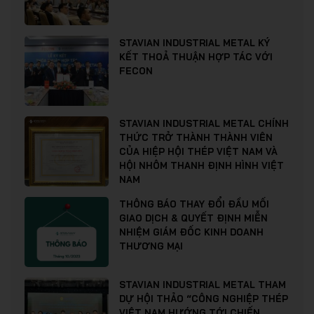
STAVIAN INDUSTRIAL METAL KÝ
KẾT THOẢ THUẬN HỢP TÁC VỚI
FECON
STAVIAN INDUSTRIAL METAL CHÍNH
THỨC TRỞ THÀNH THÀNH VIÊN
CỦA HIỆP HỘI THÉP VIỆT NAM VÀ
HỘI NHÔM THANH ĐỊNH HÌNH VIỆT
NAM
THÔNG BÁO THAY ĐỔI ĐẦU MỐI
GIAO DỊCH & QUYẾT ĐỊNH MIỄN
NHIỆM GIÁM ĐỐC KINH DOANH
THƯƠNG MẠI
STAVIAN INDUSTRIAL METAL THAM
DỰ HỘI THẢO “CÔNG NGHIỆP THÉP
VIỆT NAM HƯỚNG TỚI CHIẾN