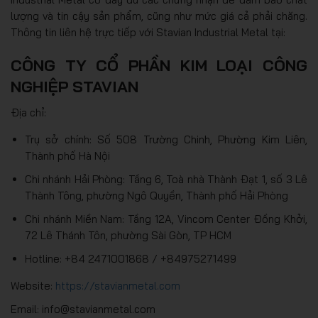
lượng và tin cậy sản phẩm, cũng như mức giá cả phải chăng.
Thông tin liên hệ trực tiếp với Stavian Industrial Metal tại:
CÔNG TY CỔ PHẦN KIM LOẠI CÔNG
NGHIỆP STAVIAN
Địa chỉ:
Trụ sở chính: Số 508 Trường Chinh, Phường Kim Liên,
Thành phố Hà Nội
Chi nhánh Hải Phòng: Tầng 6, Toà nhà Thành Đạt 1, số 3 Lê
Thành Tông, phường Ngô Quyền, Thành phố Hải Phòng
Chi nhánh Miền Nam: Tầng 12A, Vincom Center Đồng Khởi,
72 Lê Thánh Tôn, phường Sài Gòn, TP HCM
Hotline: +84 2471001868 / +84975271499
Website:
https://stavianmetal.com
Email: info@stavianmetal.com