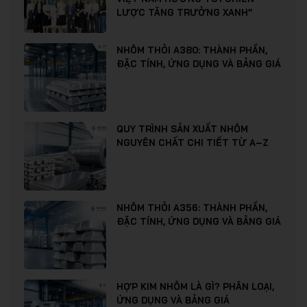
LƯỢC TĂNG TRƯỞNG XANH”
NHÔM THỎI A380: THÀNH PHẦN,
ĐẶC TÍNH, ỨNG DỤNG VÀ BẢNG GIÁ
QUY TRÌNH SẢN XUẤT NHÔM
NGUYÊN CHẤT CHI TIẾT TỪ A–Z
NHÔM THỎI A356: THÀNH PHẦN,
ĐẶC TÍNH, ỨNG DỤNG VÀ BẢNG GIÁ
HỢP KIM NHÔM LÀ GÌ? PHÂN LOẠI,
ỨNG DỤNG VÀ BẢNG GIÁ