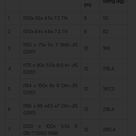
lượng (kg)
(m)
1
I100x 55x 4.5x 7.2 TN
6
55
2
I120x 64x 4.8x 7.3 TN
6
62
I150 x 75x 5x 7 SNG-JIS
3
12
168
G3101
I175 x 90x 5.0x 8.0 Kr-JIS
4
12
218,4
G3101
I194 x 150x 6x 9 Chn-JIS
5
12
367,2
G3101
I198 x 99 x4,5 x7 Chn-JIS
6
12
218,4
G3101
I200 x 100x 5.5x 8
7
12
260,4
GB/T11263-1998