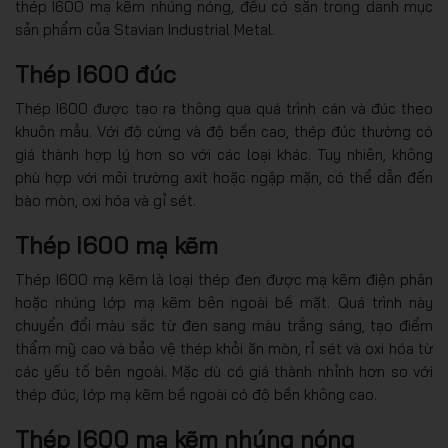
thép I600 mạ kẽm nhúng nóng, đều có sẵn trong danh mục
sản phẩm của Stavian Industrial Metal.
Thép I600 đúc
Thép I600 được tạo ra thông qua quá trình cán và đúc theo
khuôn mẫu. Với độ cứng và độ bền cao, thép đúc thường có
giá thành hợp lý hơn so với các loại khác. Tuy nhiên, không
phù hợp với môi trường axit hoặc ngập mặn, có thể dẫn đến
bào mòn, oxi hóa và gỉ sét.
Thép I600 mạ kẽm
Thép I600 mạ kẽm là loại thép đen được mạ kẽm điện phân
hoặc nhúng lớp mạ kẽm bên ngoài bề mặt. Quá trình này
chuyển đổi màu sắc từ đen sang màu trắng sáng, tạo điểm
thẩm mỹ cao và bảo vệ thép khỏi ăn mòn, rỉ sét và oxi hóa từ
các yếu tố bên ngoài. Mặc dù có giá thành nhỉnh hơn so với
thép đúc, lớp mạ kẽm bề ngoài có độ bền không cao.
Thép I600 mạ kẽm nhúng nóng