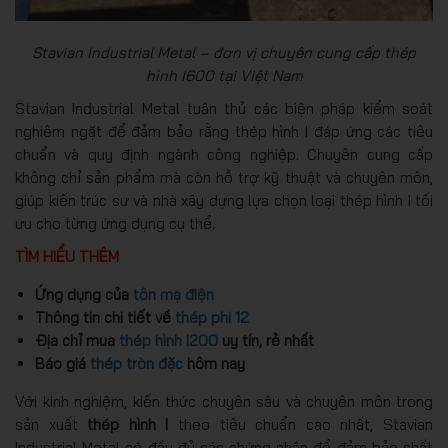
Stavian Industrial Metal – đơn vị chuyên cung cấp thép
hình I600 tại Việt Nam
Stavian Industrial Metal tuân thủ các biện pháp kiểm soát
nghiêm ngặt để đảm bảo rằng thép hình I đáp ứng các tiêu
chuẩn và quy định ngành công nghiệp. Chuyên cung cấp
không chỉ sản phẩm mà còn hỗ trợ kỹ thuật và chuyên môn,
giúp kiến trúc sư và nhà xây dựng lựa chọn loại thép hình I tối
ưu cho từng ứng dụng cụ thể.
TÌM HIỂU THÊM
Ứng dụng của
tôn mạ điện
Thông tin chi tiết về
thép phi 12
Địa chỉ mua
thép hình I200
uy tín, rẻ nhất
Báo giá
thép tròn đặc
hôm nay
Với kinh nghiệm, kiến thức chuyên sâu và chuyên môn trong
sản xuất
thép hình I
theo tiêu chuẩn cao nhất, Stavian
Industrial Metal
có đầy đủ các chứng nhận để đảm bảo chất