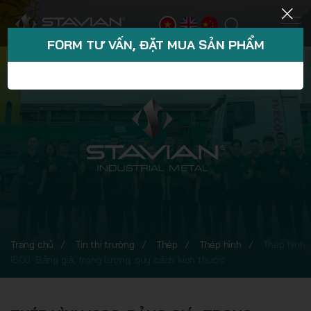
FORM TƯ VẤN, ĐẶT MUA SẢN PHẨM
Trang chủ
Tin thị trường
Thép
Thép hình
Thép hình
I600: Bảng giá, trọng lượng, quy cách kích thước