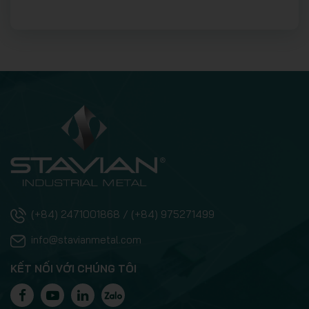
(+84) 2471001868 / (+84) 975271499
info@stavianmetal.com
KẾT NỐI VỚI CHÚNG TÔI