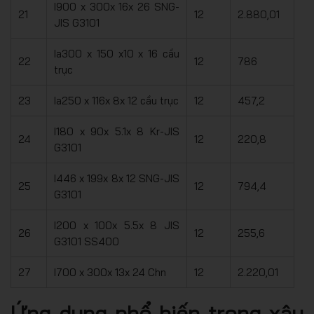
I900 x 300x 16x 26 SNG-
21
12
2.880,01
JIS G3101
Ia300 x 150 x10 x 16 cầu
22
12
786
trục
23
Ia250 x 116x 8x 12 cầu trục
12
457,2
I180 x 90x 5.1x 8 Kr-JIS
24
12
220,8
G3101
I446 x 199x 8x 12 SNG-JIS
25
12
794,4
G3101
I200 x 100x 5.5x 8 JIS
26
12
255,6
G3101 SS400
27
I700 x 300x 13x 24 Chn
12
2.220,01
Ứng dụng phổ biến trong xây