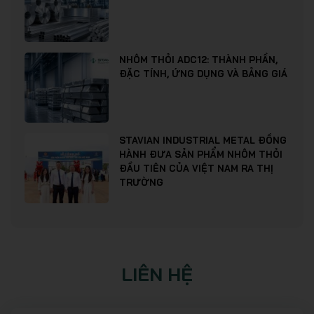
NHÔM THỎI ADC12: THÀNH PHẦN,
ĐẶC TÍNH, ỨNG DỤNG VÀ BẢNG GIÁ
STAVIAN INDUSTRIAL METAL ĐỒNG
HÀNH ĐƯA SẢN PHẨM NHÔM THỎI
ĐẦU TIÊN CỦA VIỆT NAM RA THỊ
TRƯỜNG
LIÊN HỆ