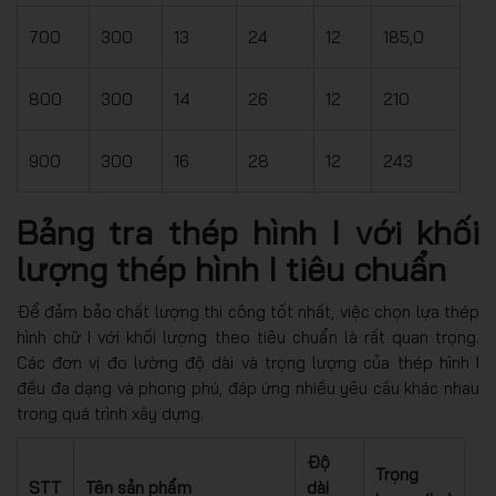
700
300
13
24
12
185,0
800
300
14
26
12
210
900
300
16
28
12
243
Bảng tra thép hình I với khối
lượng thép hình I tiêu chuẩn
Để đảm bảo chất lượng thi công tốt nhất, việc chọn lựa thép
hình chữ I với khối lượng theo tiêu chuẩn là rất quan trọng.
Các đơn vị đo lường độ dài và trọng lượng của thép hình I
đều đa dạng và phong phú, đáp ứng nhiều yêu cầu khác nhau
trong quá trình xây dựng.
Độ
Trọng
STT
Tên sản phẩm
dài