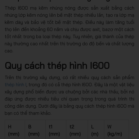
Thép I600 mạ kẽm nhúng nóng được sản xuất bằng cách
nhúng lớp kẽm nóng lên bề mặt thép nhiều lần, tạo ra lớp mạ
kẽm dày và bảo vệ tốt bề mặt thép. Điều này làm tăng tuổi
thọ lên đến khoảng 60 năm và chịu được axit, bazơ một cách
tốt nhất trong ba loại thép này. Tuy nhiên, giá thành của thép
này thường cao nhất trên thị trường do độ bền và chất lượng
cao.
Quy cách thép hình I600
Trên thị trường xây dựng, có rất nhiều quy cách sản phẩm
thép hình I
, trong đó có cả thép hình I600. Đây là một vật liệu
xây dựng phổ biến được ưa chuộng bởi các nhà thầu, bởi nó
đáp ứng được nhiều tiêu chí quan trọng trong quá trình thi
công dân dụng. Dưới đây là bảng quy cách thép hình i600 mà
bạn có thể tham khảo.
H
B
t1
t2
L
W
(mm)
(mm)
(mm)
(mm)
(m)
(kg/m)