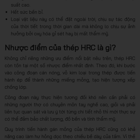
suất cao.
Hết sức bền bỉ.
Loại vật liệu này có thể đặt ngoài trời, chịu sự tác động
của thời tiết trong thời gian dài mà không lo chịu sự ảnh
hưởng bởi oxy hóa gỉ sét hay bị mất thẩm mỹ.
Nhược điểm của thép HRC là gì?
Không chỉ riêng những ưu điểm nổi bật nêu trên, thép HRC
còn tồn tại một số nhược điểm nhất định. Theo đó, khi bước
vào công đoạn cán nóng, vỏ kim loại trong thép được tiến
hành ép để thành những miếng mỏng, tạo hiện tượng xếp
chồng lớp.
Công đoạn này thực hiện tương đối khó nên cần phải có
những người thợ có chuyên môn tay nghề cao, giỏi và phải
liên tục quan sát và lưu ý tới từng chi tiết nhỏ thì mới thực sự
có thể đảm bảo chất lượng, đồ bền và tính thẩm mỹ.
Quy trình tiến hành gán mỏng của thép HRC cũng có khả
năng cao làm hư hỏng dọc theo chiều bề dày của tấm. Vì thế