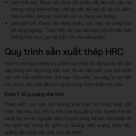
Làm trải sàn: Được sử dụng rất nhiều để làm lót sàn tại
những công trình bị hạn chế do vấn đề sạt lở, lầy lội, đảm
bảo sự bền vững an toàn khi các xe đang lưu thông.
Làm bồn bể: Được vận dụng nhiều vào việc thi công bồn
bể công nghiệp. Thép HRC để tạo nên bồn bể bởi đặc tính
chống mài mòn, tạo độ bền tốt cho sản phẩm.
Quy trình sản xuất thép HRC
Đối với những ai đang có ý định cân nhắc sử dụng loại vật liệu
này trong bất kỳ công việc nào, thì sẽ nên biết qua quá trình
tạo nên sản phẩm như thế nào. Cho nên, sau đây là chi tiết
các bước sản xuất để mọi người cùng tham khảo như sau:
Bước 1: Xử lý quặng khai thác
Thép HRC còn nên bởi quặng khai thác từ trong lòng đất
hoặc các khu vực tích tụ kim loại quý dạng thô. Người thợ sẽ
sàng lọc ra các nguyên liệu chuyên dùng để tạo nên thép rồi
thu gom lại. Trong đó gồm có: Quặng viên, quặng thiêu kết,
quặng sắt cùng các chất phụ gia khác.