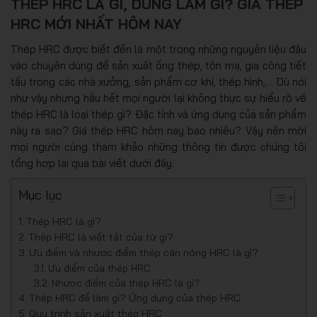
THÉP HRC LÀ GÌ, DÙNG LÀM GÌ? GIÁ THÉP
HRC MỚI NHẤT HÔM NAY
Thép HRC được biết đến là một trong những nguyên liệu đầu
vào chuyên dùng để sản xuất ống thép, tôn mạ, gia công tiết
tấu trong các nhà xưởng, sản phẩm cơ khí, thép hình,… Dù nói
như vậy nhưng hầu hết mọi người lại không thực sự hiểu rõ về
thép HRC là loại thép gì? Đặc tính và ứng dụng của sản phẩm
này ra sao? Giá thép HRC hôm nay bao nhiêu? Vậy nên mời
mọi người cùng tham khảo những thông tin được chúng tôi
tổng hợp lại qua bài viết dưới đây.
Mục lục
Thép HRC là gì?
Thép HRC là viết tắt của từ gì?
Ưu điểm và nhược điểm thép cán nóng HRC là gì?
Ưu điểm của thép HRC
Nhược điểm của thép HRC là gì?
Thép HRC để làm gì? Ứng dụng của thép HRC
Quy trình sản xuất thép HRC