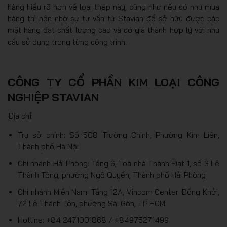
hàng hiểu rõ hơn về loại thép này, cũng như nếu có nhu mua
hàng thì nên nhờ sự tư vấn từ Stavian để sở hữu được các
mặt hàng đạt chất lượng cao và có giá thành hợp lý với nhu
cầu sử dụng trong từng công trình.
CÔNG TY CỔ PHẦN KIM LOẠI CÔNG
NGHIỆP STAVIAN
Địa chỉ:
Trụ sở chính: Số 508 Trường Chinh, Phường Kim Liên,
Thành phố Hà Nội
Chi nhánh Hải Phòng: Tầng 6, Toà nhà Thành Đạt 1, số 3 Lê
Thành Tông, phường Ngô Quyền, Thành phố Hải Phòng
Chi nhánh Miền Nam: Tầng 12A, Vincom Center Đồng Khởi,
72 Lê Thánh Tôn, phường Sài Gòn, TP HCM
Hotline: +84 2471001868 / +84975271499