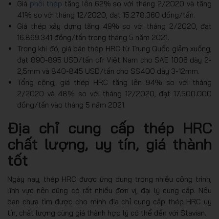
Giá
phôi thép
tăng lên 62% so với tháng 2/2020 và tăng
41% so với tháng 12/2020, đạt 15.278.360 đồng/tấn.
Giá thép xây dựng tăng 49% so với tháng 2/2020, đạt
16.869.341 đồng/tấn trong tháng 5 năm 2021.
Trong khi đó, giá bán thép HRC từ Trung Quốc giảm xuống,
đạt 890-895 USD/tấn cfr Việt Nam cho SAE 1006 dày 2-
2,5mm và 840-845 USD/tấn cho SS400 dày 3-12mm.
Tổng cộng, giá thép HRC tăng lên 94% so với tháng
2/2020 và 48% so với tháng 12/2020, đạt 17.500.000
đồng/tấn vào tháng 5 năm 2021.
Địa chỉ cung cấp thép HRC
chất lượng, uy tín, giá thành
tốt
Ngày nay, thép HRC được ứng dụng trong nhiều công trình,
lĩnh vực nên cũng có rất nhiều đơn vị, đại lý cung cấp. Nếu
bạn chưa tìm được cho mình địa chỉ cung cấp thép HRC uy
tín, chất lượng cùng giá thành hợp lý có thể đến với Stavian.