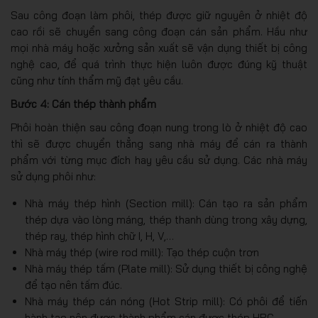
Sau công đoạn làm phôi, thép được giữ nguyên ở nhiệt độ
cao rồi sẽ chuyển sang công đoạn cán sản phẩm. Hầu như
mọi nhà máy hoặc xưởng sản xuất sẽ vận dụng thiết bị công
nghệ cao, để quá trình thực hiện luôn được đúng kỹ thuật
cũng như tính thẩm mỹ đạt yêu cầu.
Bước 4: Cán thép thành phẩm
Phôi hoàn thiện sau công đoạn nung trong lò ở nhiệt độ cao
thì sẽ được chuyển thẳng sang nhà máy để cán ra thành
phẩm với từng mục đích hay yêu cầu sử dụng. Các nhà máy
sử dụng phôi như:
Nhà máy thép hình (Section mill): Cán tạo ra sản phẩm
thép dựa vào lòng máng, thép thanh dùng trong xây dựng,
thép ray, thép hình chữ I, H, V,…
Nhà máy thép (wire rod mill): Tạo thép cuộn trơn
Nhà máy thép tấm (Plate mill): Sử dụng thiết bị công nghệ
để tạo nên tấm đúc.
Nhà máy thép cán nóng (Hot Strip mill): Có phôi để tiến
hành tạo nên được thành phẩm cán được thép HRC.