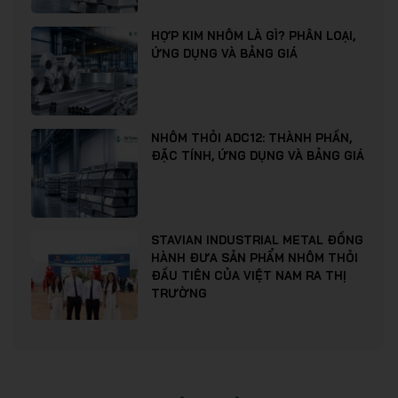
HỢP KIM NHÔM LÀ GÌ? PHÂN LOẠI,
ỨNG DỤNG VÀ BẢNG GIÁ
NHÔM THỎI ADC12: THÀNH PHẦN,
ĐẶC TÍNH, ỨNG DỤNG VÀ BẢNG GIÁ
STAVIAN INDUSTRIAL METAL ĐỒNG
HÀNH ĐƯA SẢN PHẨM NHÔM THỎI
ĐẦU TIÊN CỦA VIỆT NAM RA THỊ
TRƯỜNG