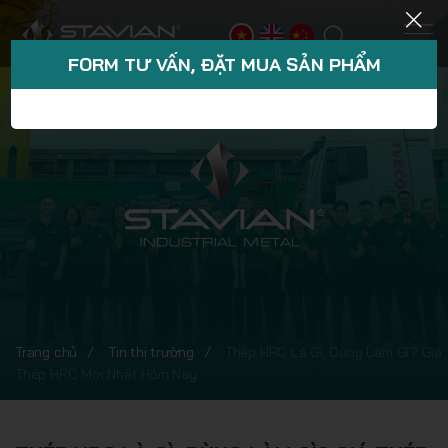
FORM TƯ VẤN, ĐẶT MUA SẢN PHẨM
Trang chủ
Tin thị trường
Thép HRC Là Gì, Dùng Làm Gì? Giá
Thép HRC Mới Nhất Hôm Nay