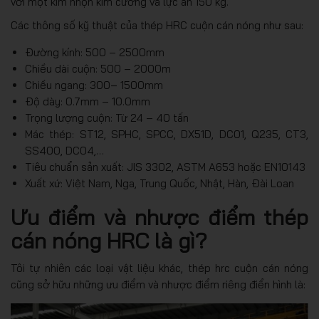
với một kim nhọn kim cương và lực ấn 150 kg.
Các thông số kỹ thuật của thép HRC cuộn cán nóng như sau:
Đường kính: 500 – 2500mm
Chiều dài cuộn: 500 – 2000m
Chiều ngang: 300– 1500mm
Độ dày: 0.7mm – 10.0mm
Trọng lượng cuộn: Từ 24 – 40 tấn
Mác thép: ST12, SPHC, SPCC, DX51D, DC01, Q235, CT3,
SS400, DC04,…
Tiêu chuẩn sản xuất: JIS 3302, ASTM A653 hoặc EN10143
Xuất xứ: Việt Nam, Nga, Trung Quốc, Nhật, Hàn, Đài Loan
Ưu điểm và nhược điểm thép
cán nóng HRC là gì?
Tôi tự nhiên các loại vật liệu khác, thép hrc cuộn cán nóng
cũng sở hữu những ưu điểm và nhược điểm riêng điển hình là: