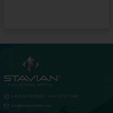
(+84) 2471001868 / (+84) 975271499
info@stavianmetal.com