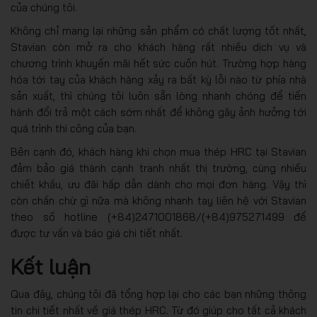
của chúng tôi.
Không chỉ mang lại những sản phẩm có chất lượng tốt nhất,
Stavian còn mở ra cho khách hàng rất nhiều dịch vụ và
chương trình khuyến mãi hết sức cuốn hút. Trường hợp hàng
hóa tới tay của khách hàng xảy ra bất kỳ lỗi nào từ phía nhà
sản xuất, thì chúng tôi luôn sẵn lòng nhanh chóng để tiến
hành đổi trả một cách sớm nhất để không gây ảnh hưởng tới
quá trình thi công của bạn.
Bên cạnh đó, khách hàng khi chọn mua thép HRC tại Stavian
đảm bảo giá thành cạnh tranh nhất thị trường, cùng nhiều
chiết khấu, ưu đãi hấp dẫn dành cho mọi đơn hàng. Vậy thì
còn chần chừ gì nữa mà không nhanh tay liên hệ với Stavian
theo số hotline (+84)2471001868/(+84)975271499 để
được tư vấn và báo giá chi tiết nhất.
Kết luận
Qua đây, chúng tôi đã tổng hợp lại cho các bạn những thông
tin chi tiết nhất về giá thép HRC. Từ đó giúp cho tất cả khách