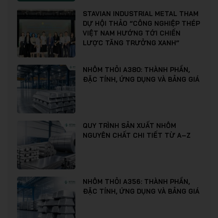
STAVIAN INDUSTRIAL METAL THAM
DỰ HỘI THẢO “CÔNG NGHIỆP THÉP
VIỆT NAM HƯỚNG TỚI CHIẾN
LƯỢC TĂNG TRƯỞNG XANH”
NHÔM THỎI A380: THÀNH PHẦN,
ĐẶC TÍNH, ỨNG DỤNG VÀ BẢNG GIÁ
QUY TRÌNH SẢN XUẤT NHÔM
NGUYÊN CHẤT CHI TIẾT TỪ A–Z
NHÔM THỎI A356: THÀNH PHẦN,
ĐẶC TÍNH, ỨNG DỤNG VÀ BẢNG GIÁ