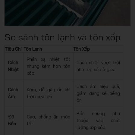
So sánh tôn lạnh và tôn xốp
Tiêu Chí
Tôn Lạnh
Tôn Xốp
Phản xạ nhiệt tốt
Cách
Cách nhiệt vượt trội
nhưng kém hơn tôn
Nhiệt
nhờ lớp xốp ở giữa
xốp
Cách âm hiệu quả,
Cách
Kém, dễ gây ồn khi
giảm đáng kể tiếng
Âm
trời mưa lớn
ồn
Bền nhưng phụ
Độ
Cao, chống ăn mòn
thuộc vào chất
Bền
tốt
lượng lớp xốp