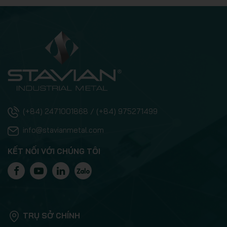
(+84) 2471001868 / (+84) 975271499
info@stavianmetal.com
KẾT NỐI VỚI CHÚNG TÔI
TRỤ SỞ CHÍNH