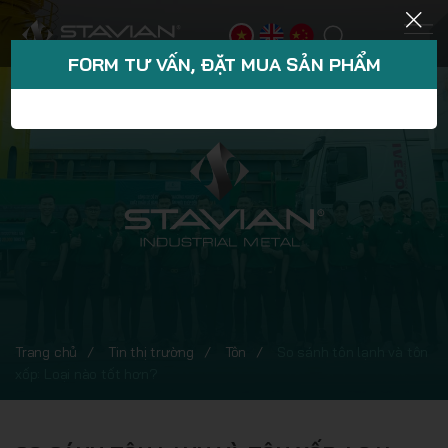
FORM TƯ VẤN, ĐẶT MUA SẢN PHẨM
Trang chủ
Tin thị trường
Tôn
So sánh tôn lạnh và tôn
xốp: Loại nào tốt hơn?