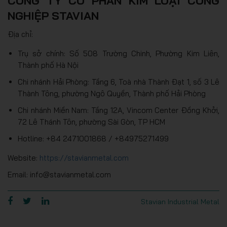
CÔNG TY CỔ PHẦN KIM LOẠI CÔNG
NGHIỆP STAVIAN
Địa chỉ:
Trụ sở chính: Số 508 Trường Chinh, Phường Kim Liên,
Thành phố Hà Nội
Chi nhánh Hải Phòng: Tầng 6, Toà nhà Thành Đạt 1, số 3 Lê
Thành Tông, phường Ngô Quyền, Thành phố Hải Phòng
Chi nhánh Miền Nam: Tầng 12A, Vincom Center Đồng Khởi,
72 Lê Thánh Tôn, phường Sài Gòn, TP HCM
Hotline: +84 2471001868 / +84975271499
Website:
https://stavianmetal.com
Email: info@stavianmetal.com
Stavian Industrial Metal