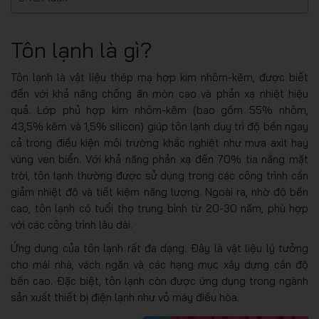
Tôn lạnh là gì?
Tôn lạnh là vật liệu thép mạ hợp kim nhôm-kẽm, được biết
đến với khả năng chống ăn mòn cao và phản xạ nhiệt hiệu
quả. Lớp phủ hợp kim nhôm-kẽm (bao gồm 55% nhôm,
43,5% kẽm và 1,5% silicon) giúp tôn lạnh duy trì độ bền ngay
cả trong điều kiện môi trường khắc nghiệt như mưa axit hay
vùng ven biển. Với khả năng phản xạ đến 70% tia nắng mặt
trời, tôn lạnh thường được sử dụng trong các công trình cần
giảm nhiệt độ và tiết kiệm năng lượng. Ngoài ra, nhờ độ bền
cao, tôn lạnh có tuổi thọ trung bình từ 20-30 năm, phù hợp
với các công trình lâu dài.
Ứng dụng của tôn lạnh rất đa dạng. Đây là vật liệu lý tưởng
cho mái nhà, vách ngăn và các hạng mục xây dựng cần độ
bền cao. Đặc biệt, tôn lạnh còn được ứng dụng trong ngành
sản xuất thiết bị điện lạnh như vỏ máy điều hòa.