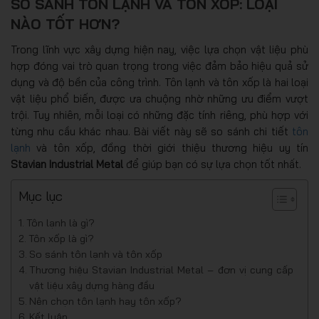
SO SÁNH TÔN LẠNH VÀ TÔN XỐP: LOẠI
NÀO TỐT HƠN?
Trong lĩnh vực xây dựng hiện nay, việc lựa chọn vật liệu phù
hợp đóng vai trò quan trọng trong việc đảm bảo hiệu quả sử
dụng và độ bền của công trình. Tôn lạnh và tôn xốp là hai loại
vật liệu phổ biến, được ưa chuộng nhờ những ưu điểm vượt
trội. Tuy nhiên, mỗi loại có những đặc tính riêng, phù hợp với
từng nhu cầu khác nhau. Bài viết này sẽ so sánh chi tiết
tôn
lạnh
và tôn xốp, đồng thời giới thiệu thương hiệu uy tín
Stavian Industrial Metal
để giúp bạn có sự lựa chọn tốt nhất.
Mục lục
Tôn lạnh là gì?
Tôn xốp là gì?
So sánh tôn lạnh và tôn xốp
Thương hiệu Stavian Industrial Metal – đơn vị cung cấp
vật liệu xây dựng hàng đầu
Nên chọn tôn lạnh hay tôn xốp?
Kết luận