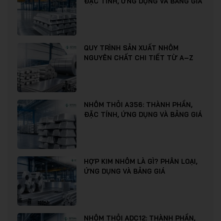
ĐẶC TÍNH, ỨNG DỤNG VÀ BẢNG GIÁ
QUY TRÌNH SẢN XUẤT NHÔM
NGUYÊN CHẤT CHI TIẾT TỪ A–Z
NHÔM THỎI A356: THÀNH PHẦN,
ĐẶC TÍNH, ỨNG DỤNG VÀ BẢNG GIÁ
HỢP KIM NHÔM LÀ GÌ? PHÂN LOẠI,
ỨNG DỤNG VÀ BẢNG GIÁ
NHÔM THỎI ADC12: THÀNH PHẦN,