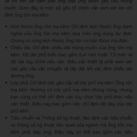
và chi tiết để đảm bảo ống đáp ứng được yêu cầu mong
muốn. Dưới đây là một số yếu tố chính cần xem xét khi chỉ
định ống tôn mạ kẽm:
Kích thước ống tôn mạ kẽm: Chỉ định kích thước ống danh
nghĩa của ống tôn mạ kẽm dựa trên ứng dụng dự định.
Chúng có cùng kích thước ống tôn cơ bản được mạ điện.
Chiều dài: Chỉ định chiều dài mong muốn của ống tôn mạ
kẽm. Độ dài phổ biến bao gồm 6,4 mét hoặc 7,3 mét và
độ dài tùy chỉnh nếu cần. Điều cần thiết là phải xem xét
các yêu cầu vận chuyển và lắp đặt khi xác định chiều dài
đường ống.
Lớp phủ: Chỉ định các yêu cầu về lớp phủ mạ kẽm. Ống tôn
mạ kẽm thường có lớp phủ mạ kẽm nhúng nóng, nhưng
bạn cũng có thể chỉ định các tùy chọn lớp phủ khác nếu
cần thiết. Điều này bao gồm việc chỉ định độ dày của lớp
phủ kẽm.
Tiêu chuẩn và Thông số kỹ thuật: Xác định các tiêu chuẩn
và thông số kỹ thuật liên quan của ngành mà ống tôn mạ
kẽm phải đáp ứng. Điều này có thể bao gồm các tiêu