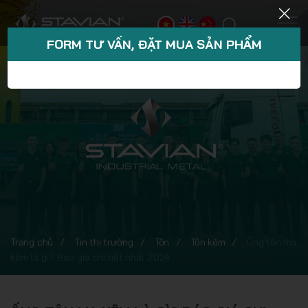
FORM TƯ VẤN, ĐẶT MUA SẢN PHẨM
Trang chủ
Tin thị trường
Tôn
Tôn kẽm
Ống tôn mạ
kẽm là gì? Báo giá chi tiết nhất 2024