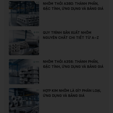
NHÔM THỎI A380: THÀNH PHẦN,
ĐẶC TÍNH, ỨNG DỤNG VÀ BẢNG GIÁ
QUY TRÌNH SẢN XUẤT NHÔM
NGUYÊN CHẤT CHI TIẾT TỪ A–Z
NHÔM THỎI A356: THÀNH PHẦN,
ĐẶC TÍNH, ỨNG DỤNG VÀ BẢNG GIÁ
HỢP KIM NHÔM LÀ GÌ? PHÂN LOẠI,
ỨNG DỤNG VÀ BẢNG GIÁ