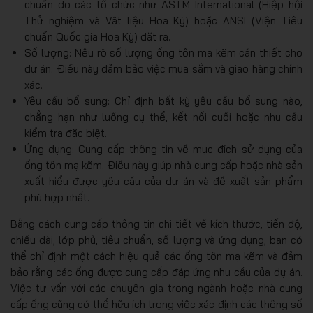
chuẩn do các tổ chức như ASTM International (Hiệp hội
Thử nghiệm và Vật liệu Hoa Kỳ) hoặc ANSI (Viện Tiêu
chuẩn Quốc gia Hoa Kỳ) đặt ra.
Số lượng: Nêu rõ số lượng ống tôn mạ kẽm cần thiết cho
dự án. Điều này đảm bảo việc mua sắm và giao hàng chính
xác.
Yêu cầu bổ sung: Chỉ định bất kỳ yêu cầu bổ sung nào,
chẳng hạn như luồng cụ thể, kết nối cuối hoặc nhu cầu
kiểm tra đặc biệt.
Ứng dụng: Cung cấp thông tin về mục đích sử dụng của
ống tôn mạ kẽm. Điều này giúp nhà cung cấp hoặc nhà sản
xuất hiểu được yêu cầu của dự án và đề xuất sản phẩm
phù hợp nhất.
Bằng cách cung cấp thông tin chi tiết về kích thước, tiến độ,
chiều dài, lớp phủ, tiêu chuẩn, số lượng và ứng dụng, bạn có
thể chỉ định một cách hiệu quả các ống tôn mạ kẽm và đảm
bảo rằng các ống được cung cấp đáp ứng nhu cầu của dự án.
Việc tư vấn với các chuyên gia trong ngành hoặc nhà cung
cấp ống cũng có thể hữu ích trong việc xác định các thông số