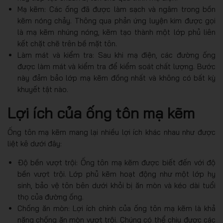
Mạ kẽm: Các ống đã được làm sạch và ngâm trong bồn
kẽm nóng chảy. Thông qua phản ứng luyện kim được gọi
là mạ kẽm nhúng nóng, kẽm tạo thành một lớp phủ liên
kết chặt chẽ trên bề mặt tôn.
Làm mát và kiểm tra: Sau khi mạ điện, các đường ống
được làm mát và kiểm tra để kiểm soát chất lượng. Bước
này đảm bảo lớp mạ kẽm đồng nhất và không có bất kỳ
khuyết tật nào.
Lợi ích của ống tôn mạ kẽm
Ống tôn mạ kẽm mang lại nhiều lợi ích khác nhau như được
liệt kê dưới đây:
Độ bền vượt trội: Ống tôn mạ kẽm được biết đến với độ
bền vượt trội. Lớp phủ kẽm hoạt động như một lớp hy
sinh, bảo vệ tôn bên dưới khỏi bị ăn mòn và kéo dài tuổi
thọ của đường ống.
Chống ăn mòn: Lợi ích chính của ống tôn mạ kẽm là khả
năng chống ăn mòn vượt trội. Chúng có thể chịu được các