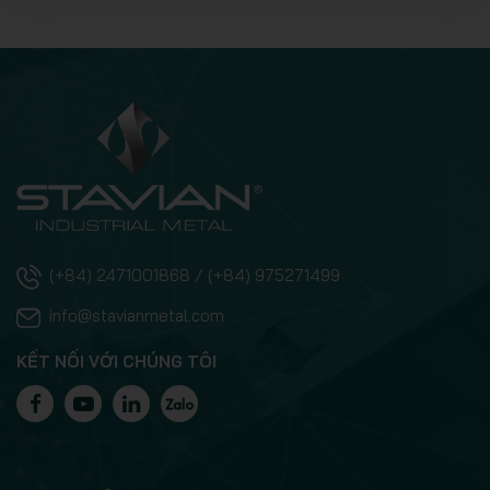
(+84) 2471001868 / (+84) 975271499
info@stavianmetal.com
KẾT NỐI VỚI CHÚNG TÔI