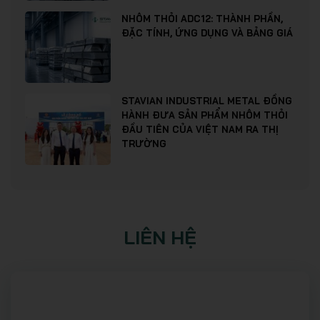
NHÔM THỎI ADC12: THÀNH PHẦN,
ĐẶC TÍNH, ỨNG DỤNG VÀ BẢNG GIÁ
STAVIAN INDUSTRIAL METAL ĐỒNG
HÀNH ĐƯA SẢN PHẨM NHÔM THỎI
ĐẦU TIÊN CỦA VIỆT NAM RA THỊ
TRƯỜNG
LIÊN HỆ