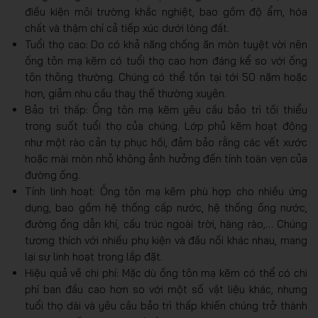
điều kiện môi trường khắc nghiệt, bao gồm độ ẩm, hóa
chất và thậm chí cả tiếp xúc dưới lòng đất.
Tuổi thọ cao: Do ​​có khả năng chống ăn mòn tuyệt vời nên
ống tôn mạ kẽm có tuổi thọ cao hơn đáng kể so với ống
tôn thông thường. Chúng có thể tồn tại tới 50 năm hoặc
hơn, giảm nhu cầu thay thế thường xuyên.
Bảo trì thấp: Ống tôn mạ kẽm yêu cầu bảo trì tối thiểu
trong suốt tuổi thọ của chúng. Lớp phủ kẽm hoạt động
như một rào cản tự phục hồi, đảm bảo rằng các vết xước
hoặc mài mòn nhỏ không ảnh hưởng đến tính toàn vẹn của
đường ống.
Tính linh hoạt: Ống tôn mạ kẽm phù hợp cho nhiều ứng
dụng, bao gồm hệ thống cấp nước, hệ thống ống nước,
đường ống dẫn khí, cấu trúc ngoài trời, hàng rào,… Chúng
tương thích với nhiều phụ kiện và đầu nối khác nhau, mang
lại sự linh hoạt trong lắp đặt.
Hiệu quả về chi phí: Mặc dù ống tôn mạ kẽm có thể có chi
phí ban đầu cao hơn so với một số vật liệu khác, nhưng
tuổi thọ dài và yêu cầu bảo trì thấp khiến chúng trở thành