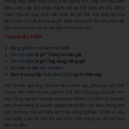
thống ống nước hay công trình ngoài trời, ống tôn mạ kẽm
đều cung cấp giải pháp mạnh mẽ và tiết kiệm chi phí. Bằng
cách hiểu rõ quy trình sản xuất và lợi thế của ống tôn mạ
kẽm, bạn có thể đưa ra quyết định sáng suốt khi lựa chọn vật
liệu đường ống cho dự án tiếp theo của mình.
THAM KHẢO THÊM
Bảng giá tôn mạ kẽm mới nhất
Tôn mạ màu
là gì? Thông tin báo giá
Tôn mạ điện
là gì? Ứng dụng, bảng giá
Báo giá vít bắn tôn mạ kẽm
Đơn vị cung cấp
thép hình C100
uy tín hiện nay
Để có báo giá ống tôn mạ kẽm chính xác, phù hợp với chất
lượng đảm bảo thì các bạn có thể đến Công ty Cổ phần Kim
loại Công nghiệp Stavian Industrial Metal. Có thể nói, Stavian
Industrial Metal là doanh nghiệp hàng đầu Việt Nam trong lĩnh
vực thương mại vật liệu kim loại công nghiệp. Chính vì vậy,
bạn hoàn toàn an tâm khi lựa chọn. Mọi thông tin xin vui lòng
liên hệ đến: