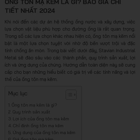
ỐNG TÔN MẠ KẼM LÀ GÌ? BÁO GIÁ CHI
TIẾT NHẤT 2024
Khi nói đến các dự án hệ thống ống nước và xây dựng, việc
lựa chọn vật liệu phù hợp cho đường ống là rất quan trọng.
Trong số các lựa chọn khác nhau hiện có, ống tôn mạ kẽm nổi
bật là một lựa chọn tuyệt vời nhờ độ bền vượt trội và đặc
tính chống ăn mòn. Trong bài viết dưới đây, Stavian Industrial
Metal sẽ đào sâu vào các thành phần, quy trình sản xuất, lợi
ích và ứng dụng của chúng. Hướng dẫn toàn diện này sẽ cung
cấp cho bạn những hiểu biết có giá trị về các tính năng và lợi
thế của ống tôn mạ kẽm.
Mục lục
Ống tôn mạ kẽm là gì?
Quy trình sản xuất
Lợi ích của ống tôn mạ kẽm
Chỉ định ống tôn mạ kẽm
Ứng dụng của ống tôn mạ kẽm
Giá ống tôn mạ kẽm