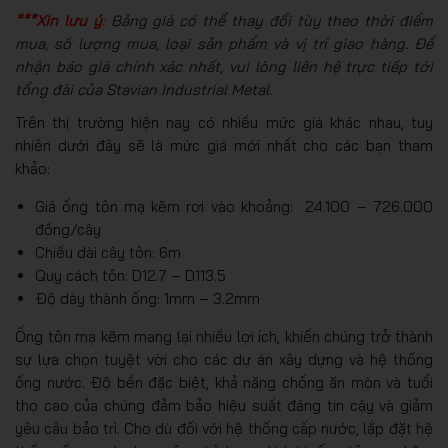
***Xin lưu ý
:
Bảng giá có thể thay đổi tùy theo thời điểm
mua, số lượng mua, loại sản phẩm và vị trí giao hàng. Để
nhận báo giá chính xác nhất, vui lòng liên hệ trực tiếp tới
tổng đài của Stavian Industrial Metal.
Trên thị trường hiện nay có nhiều mức giá khác nhau, tuy
nhiên dưới đây sẽ là mức giá mới nhất cho các bạn tham
khảo:
Giá ống tôn mạ kẽm rơi vào khoảng: 24.100 – 726.000
đồng/cây
Chiều dài cây tôn: 6m
Quy cách tôn: D12.7 – D113.5
Độ dày thành ống: 1mm – 3.2mm
Ống tôn mạ kẽm mang lại nhiều lợi ích, khiến chúng trở thành
sự lựa chọn tuyệt vời cho các dự án xây dựng và hệ thống
ống nước. Độ bền đặc biệt, khả năng chống ăn mòn và tuổi
thọ cao của chúng đảm bảo hiệu suất đáng tin cậy và giảm
yêu cầu bảo trì. Cho dù đối với hệ thống cấp nước, lắp đặt hệ