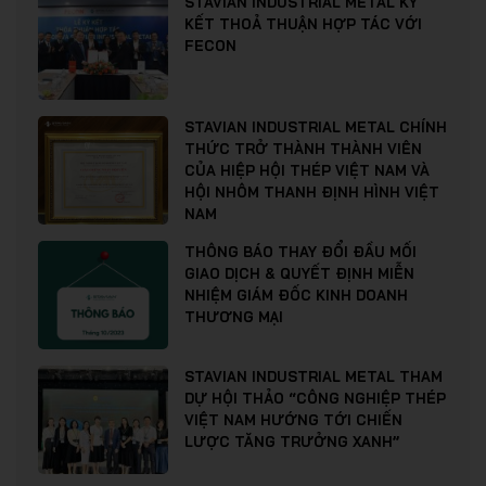
STAVIAN INDUSTRIAL METAL KÝ
KẾT THOẢ THUẬN HỢP TÁC VỚI
FECON
STAVIAN INDUSTRIAL METAL CHÍNH
THỨC TRỞ THÀNH THÀNH VIÊN
CỦA HIỆP HỘI THÉP VIỆT NAM VÀ
HỘI NHÔM THANH ĐỊNH HÌNH VIỆT
NAM
THÔNG BÁO THAY ĐỔI ĐẦU MỐI
GIAO DỊCH & QUYẾT ĐỊNH MIỄN
NHIỆM GIÁM ĐỐC KINH DOANH
THƯƠNG MẠI
STAVIAN INDUSTRIAL METAL THAM
DỰ HỘI THẢO “CÔNG NGHIỆP THÉP
VIỆT NAM HƯỚNG TỚI CHIẾN
LƯỢC TĂNG TRƯỞNG XANH”