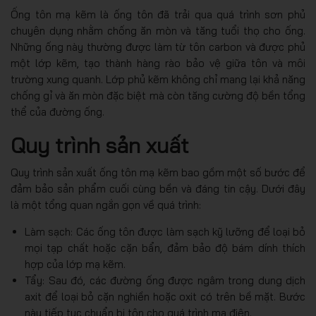
Ống tôn mạ kẽm là ống tôn đã trải qua quá trình sơn phủ
chuyên dụng nhằm chống ăn mòn và tăng tuổi thọ cho ống.
Những ống này thường được làm từ tôn carbon và được phủ
một lớp kẽm, tạo thành hàng rào bảo vệ giữa tôn và môi
trường xung quanh. Lớp phủ kẽm không chỉ mang lại khả năng
chống gỉ và ăn mòn đặc biệt mà còn tăng cường độ bền tổng
thể của đường ống.
Quy trình sản xuất
Quy trình sản xuất ống tôn mạ kẽm bao gồm một số bước để
đảm bảo sản phẩm cuối cùng bền và đáng tin cậy. Dưới đây
là một tổng quan ngắn gọn về quá trình:
Làm sạch: Các ống tôn được làm sạch kỹ lưỡng để loại bỏ
mọi tạp chất hoặc cặn bẩn, đảm bảo độ bám dính thích
hợp của lớp mạ kẽm.
Tẩy: Sau đó, các đường ống được ngâm trong dung dịch
axit để loại bỏ cặn nghiền hoặc oxit có trên bề mặt. Bước
này tiếp tục chuẩn bị tôn cho quá trình mạ điện.