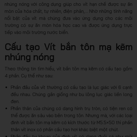
nhúng nóng với công dụng giúp cho vít hạn chế được sự ăn
mòn của hóa chất, tự nhiên, điện phân,… Nhờ những tính năng
nổi bật của vít mà chúng đưa vào ứng dụng cho các môi
trường có sự ăn mòn hóa học cao và được ứng dụng trực
tiếp vào môi trường nước biển.
Cấu tạo Vít bắn tôn mạ kẽm
nhúng nóng
Theo thông tin tìm hiểu, vít bắn tôn mạ kẽm có cấu tạo gồm
4 phần. Cụ thể như sau:
Phần đầu của vít thường có cấu tạo là lục giác với 6 cạnh
đều nhau. Chúng gần giống như bu lông lục giác liền long
đen.
Phần thân của chúng có dạng hình trụ tròn, có tiện ren có
thể được ăn sâu vào bên trong tôn. Nhưng mà, với các loại
đinh vít bắn tôn mạ kẽm có kích thước từ M5.5×50 thì phần
thân vít inox có phần cấu tạo hơi khác biệt một chút.
Phần đầu tự khoan của định vít có dạng đuôi cá như mũi