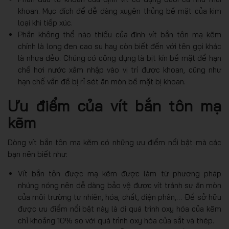
khoan. Mục đích để dễ dàng xuyên thủng bề mặt của kim
loại khi tiếp xúc.
Phần không thể nào thiếu của đinh vít bắn tôn mạ kẽm
chính là long đen cao su hay còn biết đến với tên gọi khác
là nhựa dẻo. Chúng có công dụng là bịt kín bề mặt để hạn
chế hơi nước xâm nhập vào vị trí được khoan, cũng như
hạn chế vấn đề bị rỉ sét ăn mòn bề mặt bị khoan.
Ưu điểm của vít bắn tôn mạ
kẽm
Dòng vít bắn tôn mạ kẽm có những ưu điểm nổi bật mà các
bạn nên biết như:
Vít bắn tôn được mạ kẽm được làm từ phương pháp
nhúng nóng nên dễ dàng bảo vệ được vít tránh sự ăn mòn
của môi trường tự nhiên, hóa, chất, điện phân,… Để sở hữu
được ưu điểm nổi bật này là di quá trình oxy hóa của kẽm
chỉ khoảng 10% so với quá trình oxy hóa của sắt và thép.