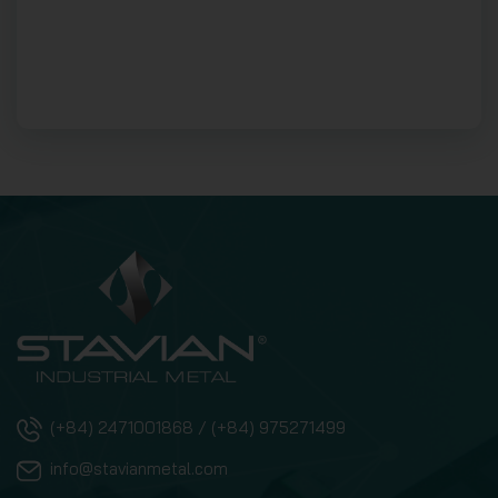
(+84) 2471001868 / (+84) 975271499
info@stavianmetal.com