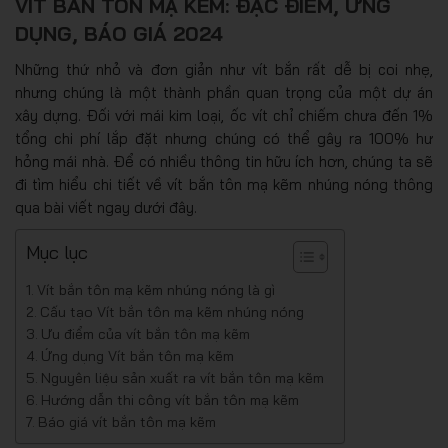
VÍT BẮN TÔN MẠ KẼM: ĐẶC ĐIỂM, ỨNG
DỤNG, BÁO GIÁ 2024
Những thứ nhỏ và đơn giản như vít bắn rất dễ bị coi nhẹ,
nhưng chúng là một thành phần quan trọng của một dự án
xây dựng. Đối với mái kim loại, ốc vít chỉ chiếm chưa đến 1%
tổng chi phí lắp đặt nhưng chúng có thể gây ra 100% hư
hỏng mái nhà. Để có nhiều thông tin hữu ích hơn, chúng ta sẽ
đi tìm hiểu chi tiết về vít bắn tôn mạ kẽm nhúng nóng thông
qua bài viết ngay dưới đây.
Mục lục
Vít bắn tôn mạ kẽm nhúng nóng là gì
Cấu tạo Vít bắn tôn mạ kẽm nhúng nóng
Ưu điểm của vít bắn tôn mạ kẽm
Ứng dụng Vít bắn tôn mạ kẽm
Nguyên liệu sản xuất ra vít bắn tôn mạ kẽm
Hướng dẫn thi công vít bắn tôn mạ kẽm
Báo giá vít bắn tôn mạ kẽm