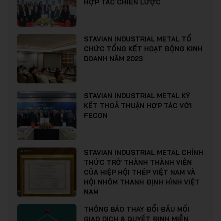
HỢP TÁC CHIẾN LƯỢC
STAVIAN INDUSTRIAL METAL TỔ
CHỨC TỔNG KẾT HOẠT ĐỘNG KINH
DOANH NĂM 2023
STAVIAN INDUSTRIAL METAL KÝ
KẾT THOẢ THUẬN HỢP TÁC VỚI
FECON
STAVIAN INDUSTRIAL METAL CHÍNH
THỨC TRỞ THÀNH THÀNH VIÊN
CỦA HIỆP HỘI THÉP VIỆT NAM VÀ
HỘI NHÔM THANH ĐỊNH HÌNH VIỆT
NAM
THÔNG BÁO THAY ĐỔI ĐẦU MỐI
GIAO DỊCH & QUYẾT ĐỊNH MIỄN