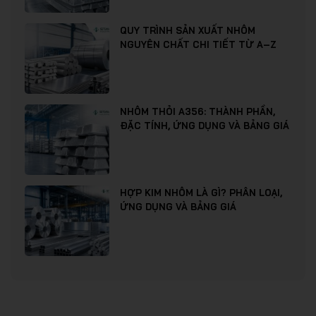
QUY TRÌNH SẢN XUẤT NHÔM
NGUYÊN CHẤT CHI TIẾT TỪ A–Z
NHÔM THỎI A356: THÀNH PHẦN,
ĐẶC TÍNH, ỨNG DỤNG VÀ BẢNG GIÁ
HỢP KIM NHÔM LÀ GÌ? PHÂN LOẠI,
ỨNG DỤNG VÀ BẢNG GIÁ