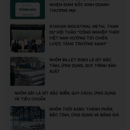
NHIỆM GIÁM ĐỐC KINH DOANH
THƯƠNG MẠI
STAVIAN INDUSTRIAL METAL THAM
DỰ HỘI THẢO “CÔNG NGHIỆP THÉP
VIỆT NAM HƯỚNG TỚI CHIẾN
LƯỢC TĂNG TRƯỞNG XANH”
NHÔM BILLET 6063 LÀ GÌ? ĐẶC
TÍNH, ỨNG DỤNG, QUY TRÌNH SẢN
XUẤT
NHÔM DÂY LÀ GÌ? ĐẶC ĐIỂM, QUY CÁCH, ỨNG DỤNG
VÀ TIÊU CHUẨN
NHÔM THỎI A380: THÀNH PHẦN,
ĐẶC TÍNH, ỨNG DỤNG VÀ BẢNG GIÁ