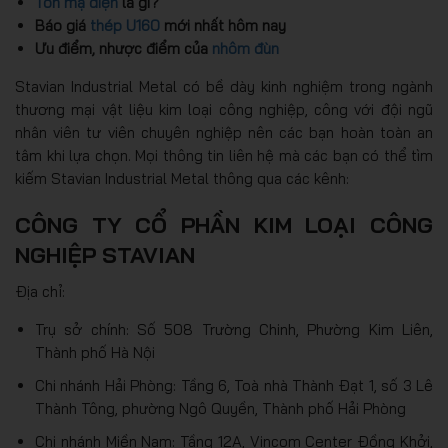
Tôn mạ điện
là gì?
Báo giá
thép U160
mới nhất hôm nay
Ưu điểm, nhược điểm của
nhôm đùn
Stavian Industrial Metal có bề dày kinh nghiệm trong ngành
thương mại vật liệu kim loại công nghiệp, công với đội ngũ
nhân viên tư viên chuyên nghiệp nên các bạn hoàn toàn an
tâm khi lựa chọn. Mọi thông tin liên hệ mà các bạn có thể tìm
kiếm Stavian Industrial Metal thông qua các kênh:
CÔNG TY CỔ PHẦN KIM LOẠI CÔNG
NGHIỆP STAVIAN
Địa chỉ:
Trụ sở chính: Số 508 Trường Chinh, Phường Kim Liên,
Thành phố Hà Nội
Chi nhánh Hải Phòng: Tầng 6, Toà nhà Thành Đạt 1, số 3 Lê
Thành Tông, phường Ngô Quyền, Thành phố Hải Phòng
Chi nhánh Miền Nam: Tầng 12A, Vincom Center Đồng Khởi,