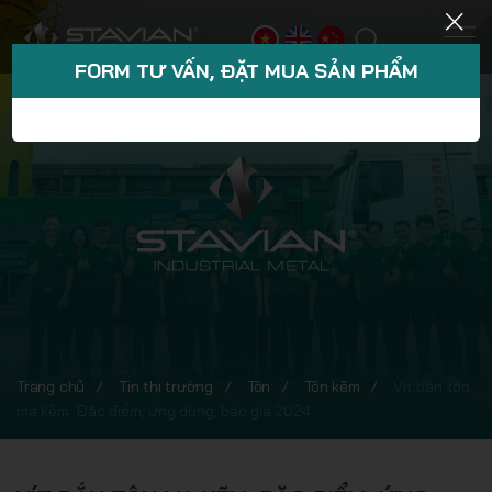
FORM TƯ VẤN, ĐẶT MUA SẢN PHẨM
Trang chủ
Tin thị trường
Tôn
Tôn kẽm
Vít bắn tôn
mạ kẽm: Đặc điểm, ứng dụng, báo giá 2024