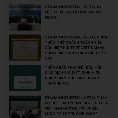
STAVIAN INDUSTRIAL METAL KÝ
KẾT THOẢ THUẬN HỢP TÁC VỚI
FECON
STAVIAN INDUSTRIAL METAL CHÍNH
THỨC TRỞ THÀNH THÀNH VIÊN
CỦA HIỆP HỘI THÉP VIỆT NAM VÀ
HỘI NHÔM THANH ĐỊNH HÌNH VIỆT
NAM
THÔNG BÁO THAY ĐỔI ĐẦU MỐI
GIAO DỊCH & QUYẾT ĐỊNH MIỄN
NHIỆM GIÁM ĐỐC KINH DOANH
THƯƠNG MẠI
STAVIAN INDUSTRIAL METAL THAM
DỰ HỘI THẢO “CÔNG NGHIỆP THÉP
VIỆT NAM HƯỚNG TỚI CHIẾN
LƯỢC TĂNG TRƯỞNG XANH”