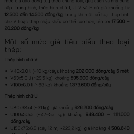
mức giá dao động tùy theo chủng loại, quy cách và nhà cung
cấp. Trung bình, thép hình chữ I, U, V và H có giá khoảng từ
12.500 đến 14.500 đồng/kg
, trong khi một số loại thép hình
chữ V hoặc thép nhập khẩu có thể cao hơn, lên tới
17.500 –
20.200 đồng/kg
.
Một số mức giá tiêu biểu theo loại
thép:
Thép hình chữ V
:
V40x3.0 li (~10 kg/cây): khoảng
202.000 đồng/cây 6 mét
V63x5.0 li (~29,5 kg): khoảng
595.900 đồng/cây
V100x8.0 li (~68 kg): khoảng
1.373.600 đồng/cây
Thép hình chữ U
:
U80x38x4 (~31 kg): giá khoảng
626.200 đồng/cây
U100x50x5 (~47–55 kg): khoảng
949.400 – 1.111.000
đồng/cây
U150x75x6,5 (cây 12 m, ~223,2 kg): giá khoảng
4.508.640