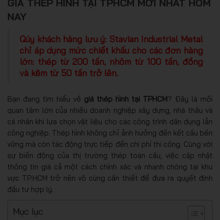
GIÁ THÉP HÌNH TẠI TPHCM MỚI NHẤT HÔM
NAY
Qúy khách hàng lưu ý: Stavian Industrial Metal
chỉ áp dụng mức chiết khấu cho các đơn hàng
lớn: thép từ 200 tấn, nhôm từ 100 tấn, đồng
và kẽm từ 50 tấn trở lên.
Bạn đang tìm hiểu về
giá thép hình tại TPHCM
? Đây là mối
quan tâm lớn của nhiều doanh nghiệp xây dựng, nhà thầu và
cá nhân khi lựa chọn vật liệu cho các công trình dân dụng lẫn
công nghiệp. Thép hình không chỉ ảnh hưởng đến kết cấu bền
vững mà còn tác động trực tiếp đến chi phí thi công. Cùng với
sự biến động của thị trường thép toàn cầu, việc cập nhật
thông tin giá cả một cách chính xác và nhanh chóng tại khu
vực TP.HCM trở nên vô cùng cần thiết để đưa ra quyết định
đầu tư hợp lý.
Mục lục