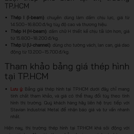
TP.HCM
Thép I (I-beam)
: chuyên dùng làm dầm chịu lực, giá từ
14.500–16.800 đ/kg tùy độ cao và thương hiệu.
Thép H (H-beam)
: dầm chữ H thiết kế chịu tải lớn hơn, giá
từ 15.800–18.200 đ/kg.
Thép U (U-channel)
: dùng cho tường vách, lan can, giá dao
động từ 13.200–15.700 đ/kg.
Tham khảo bảng giá thép hình
tại TP.HCM
Lưu ý:
Bảng giá thép hình tại TP.HCM dưới đây chỉ mang
tính chất tham khảo, và giá có thể thay đổi tùy theo tình
hình thị trường. Quý khách hàng hãy liên hệ trực tiếp với
Stavian Industrial Metal để nhận báo giá và tư vấn nhanh
nhất.
Hiện nay, thị trường thép hình tại TP.HCM khá sôi động với