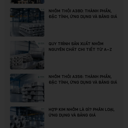
NHÔM THỎI A380: THÀNH PHẦN,
ĐẶC TÍNH, ỨNG DỤNG VÀ BẢNG GIÁ
QUY TRÌNH SẢN XUẤT NHÔM
NGUYÊN CHẤT CHI TIẾT TỪ A–Z
NHÔM THỎI A356: THÀNH PHẦN,
ĐẶC TÍNH, ỨNG DỤNG VÀ BẢNG GIÁ
HỢP KIM NHÔM LÀ GÌ? PHÂN LOẠI,
ỨNG DỤNG VÀ BẢNG GIÁ