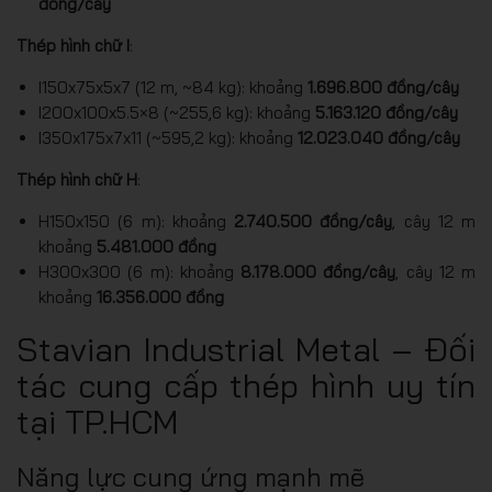
đồng/cây
Thép hình chữ I
:
I150x75x5x7 (12 m, ~84 kg): khoảng
1.696.800 đồng/cây
I200x100x5.5×8 (~255,6 kg): khoảng
5.163.120 đồng/cây
I350x175x7x11 (~595,2 kg): khoảng
12.023.040 đồng/cây
Thép hình chữ H
:
H150x150 (6 m): khoảng
2.740.500 đồng/cây
, cây 12 m
khoảng
5.481.000 đồng
H300x300 (6 m): khoảng
8.178.000 đồng/cây
, cây 12 m
khoảng
16.356.000 đồng
Stavian Industrial Metal – Đối
tác cung cấp thép hình uy tín
tại TP.HCM
Năng lực cung ứng mạnh mẽ