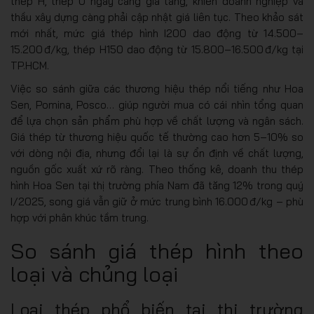
thép H, thép U ngày càng gia tăng, khiến doanh nghiệp và
thầu xây dựng càng phải cập nhật giá liên tục. Theo khảo sát
mới nhất, mức giá thép hình I200 dao động từ 14.500–
15.200 đ/kg, thép H150 dao động từ 15.800–16.500 đ/kg tại
TP.HCM.
Việc so sánh giữa các thương hiệu thép nổi tiếng như Hoa
Sen, Pomina, Posco… giúp người mua có cái nhìn tổng quan
để lựa chọn sản phẩm phù hợp về chất lượng và ngân sách.
Giá thép từ thương hiệu quốc tế thường cao hơn 5–10% so
với dòng nội địa, nhưng đổi lại là sự ổn định về chất lượng,
nguồn gốc xuất xứ rõ ràng. Theo thống kê, doanh thu thép
hình Hoa Sen tại thị trường phía Nam đã tăng 12% trong quý
I/2025, song giá vẫn giữ ở mức trung bình 16.000 đ/kg – phù
hợp với phân khúc tầm trung.
So sánh giá thép hình theo
loại và chủng loại
Loại thép phổ biến tại thị trường