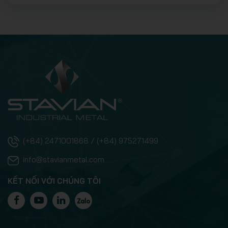
(+84) 2471001868 / (+84) 975271499
info@stavianmetal.com
KẾT NỐI VỚI CHÚNG TÔI