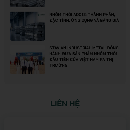
NHÔM THỎI ADC12: THÀNH PHẦN,
ĐẶC TÍNH, ỨNG DỤNG VÀ BẢNG GIÁ
STAVIAN INDUSTRIAL METAL ĐỒNG
HÀNH ĐƯA SẢN PHẨM NHÔM THỎI
ĐẦU TIÊN CỦA VIỆT NAM RA THỊ
TRƯỜNG
LIÊN HỆ