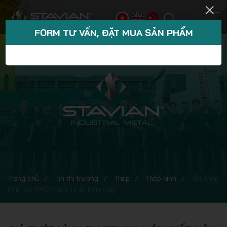
FORM TƯ VẤN, ĐẶT MUA SẢN PHẨM
Trang chủ
Tin thị trường
Thép
Thép hình
Giá thép
hình tại TPHCM mới nhất hôm nay