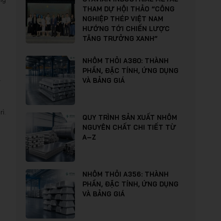
THAM DỰ HỘI THẢO “CÔNG
NGHIỆP THÉP VIỆT NAM
HƯỚNG TỚI CHIẾN LƯỢC
TĂNG TRƯỞNG XANH”
NHÔM THỎI A380: THÀNH
PHẦN, ĐẶC TÍNH, ỨNG DỤNG
.
VÀ BẢNG GIÁ
ì.
QUY TRÌNH SẢN XUẤT NHÔM
NGUYÊN CHẤT CHI TIẾT TỪ
A–Z
NHÔM THỎI A356: THÀNH
PHẦN, ĐẶC TÍNH, ỨNG DỤNG
VÀ BẢNG GIÁ