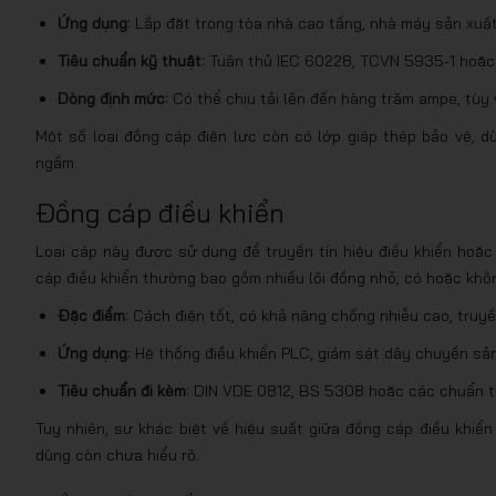
Ứng dụng:
Lắp đặt trong tòa nhà cao tầng, nhà máy sản xuất,
Tiêu chuẩn kỹ thuật:
Tuân thủ IEC 60228, TCVN 5935-1 hoặc
Dòng định mức:
Có thể chịu tải lên đến hàng trăm ampe, tùy 
Một số loại đồng cáp điện lực còn có lớp giáp thép bảo vệ,
ngầm.
Đồng cáp điều khiển
Loại cáp này được sử dụng để truyền tín hiệu điều khiển hoặc
cáp điều khiển thường bao gồm nhiều lõi đồng nhỏ, có hoặc khô
Đặc điểm:
Cách điện tốt, có khả năng chống nhiễu cao, truyề
Ứng dụng:
Hệ thống điều khiển PLC, giám sát dây chuyền sản 
Tiêu chuẩn đi kèm:
DIN VDE 0812, BS 5308 hoặc các chuẩn 
Tuy nhiên, sự khác biệt về hiệu suất giữa đồng cáp điều khi
dùng còn chưa hiểu rõ.