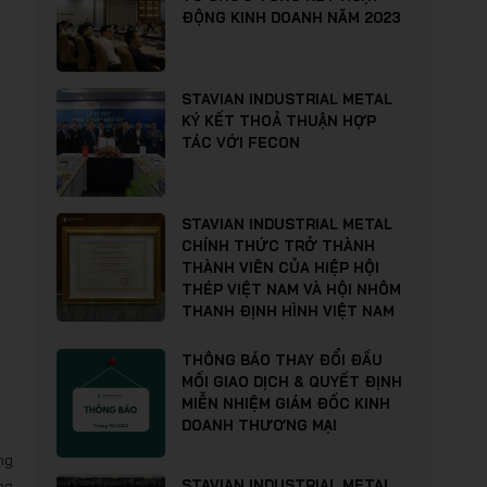
ĐỘNG KINH DOANH NĂM 2023
STAVIAN INDUSTRIAL METAL
KÝ KẾT THOẢ THUẬN HỢP
TÁC VỚI FECON
STAVIAN INDUSTRIAL METAL
CHÍNH THỨC TRỞ THÀNH
THÀNH VIÊN CỦA HIỆP HỘI
THÉP VIỆT NAM VÀ HỘI NHÔM
THANH ĐỊNH HÌNH VIỆT NAM
THÔNG BÁO THAY ĐỔI ĐẦU
MỐI GIAO DỊCH & QUYẾT ĐỊNH
MIỄN NHIỆM GIÁM ĐỐC KINH
DOANH THƯƠNG MẠI
ng
ng
STAVIAN INDUSTRIAL METAL