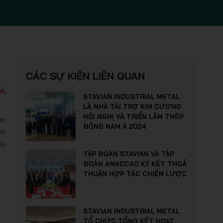
CÁC SỰ KIỆN LIÊN QUAN
n,
STAVIAN INDUSTRIAL METAL
LÀ NHÀ TÀI TRỢ KIM CƯƠNG
HỘI NGHỊ VÀ TRIỂN LÃM THÉP
ực
ĐÔNG NAM Á 2024
ợc
êu
TẬP ĐOÀN STAVIAN VÀ TẬP
ĐOÀN AMACCAO KÝ KẾT THOẢ
THUẬN HỢP TÁC CHIẾN LƯỢC
STAVIAN INDUSTRIAL METAL
TỔ CHỨC TỔNG KẾT HOẠT