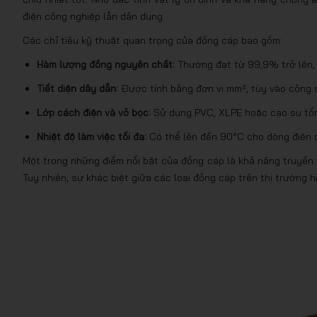
điện công nghiệp lẫn dân dụng.
Các chỉ tiêu kỹ thuật quan trọng của đồng cáp bao gồm:
Hàm lượng đồng nguyên chất:
Thường đạt từ 99,9% trở lên, 
Tiết diện dây dẫn:
Được tính bằng đơn vị mm², tùy vào công s
Lớp cách điện và vỏ bọc:
Sử dụng PVC, XLPE hoặc cao su tổng
Nhiệt độ làm việc tối đa:
Có thể lên đến 90°C cho dòng điện đ
Một trong những điểm nổi bật của đồng cáp là khả năng truyền tả
Tuy nhiên, sự khác biệt giữa các loại đồng cáp trên thị trường h