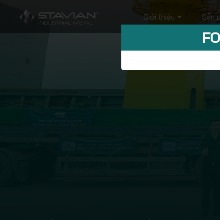
Giới thiệu
Sản 
FO