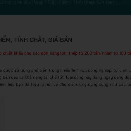
ồng phế liệu) là gì? Đặc điểm, Tính chất, Giá bán
IỂM, TÍNH CHẤT, GIÁ BÁN
c chiết khấu cho các đơn hàng lớn: thép từ 200 tấn, nhôm từ 100 tấ
và được sử dụng phổ biến trong nhiều lĩnh vực công nghiệp, từ điện l
 độ bền cao và khả năng tái chế tốt, loại đồng này đang ngày càng đư
iên, liệu bạn đã hiểu rõ hết về đặc điểm, ứng dụng cũng như các ti