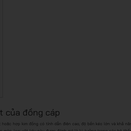
ật của đồng cáp
hoặc hợp kim đồng có tính dẫn điện cao, độ bền kéo lớn và khả nă
ăn mòn, loại vật liệu này được đánh giá là lý tưởng trong các hệ thố