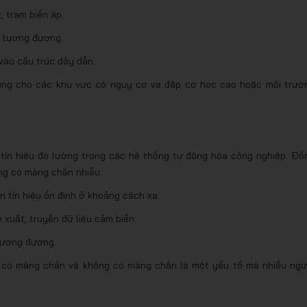
 trạm biến áp.
 tương đương.
vào cấu trúc dây dẫn.
 dùng cho các khu vực có nguy cơ va đập cơ học cao hoặc môi trườ
 tín hiệu đo lường trong các hệ thống tự động hóa công nghiệp. Đồ
ng có màng chắn nhiễu.
n tín hiệu ổn định ở khoảng cách xa.
xuất, truyền dữ liệu cảm biến.
tương đương.
ển có màng chắn và không có màng chắn là một yếu tố mà nhiều ngư