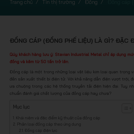
Trang chủ
Tin thị trường
Đồng
Đồng cáp (Đ
ĐỒNG CÁP (ĐỒNG PHẾ LIỆU) LÀ GÌ? ĐẶC Đ
Qúy khách hàng lưu ý: Stavian Industrial Metal chỉ áp dụng mứ
đồng và kẽm từ 50 tấn trở lên.
Đồng cáp là một trong những loại vật liệu kim loại quan trọng 
đến sản xuất thiết bị điện tử. Với khả năng dẫn điện vượt trội,
ưa chuộng trong các hệ thống truyền tải điện hiện đại. Tuy nh
chuẩn đánh giá chất lượng của đồng cáp hay chưa?
Mục lục
Khái niệm và đặc điểm kỹ thuật của đồng cáp
Phân loại đồng cáp theo ứng dụng
Đồng cáp điện lực