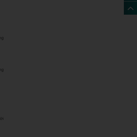
ng
ng
ời