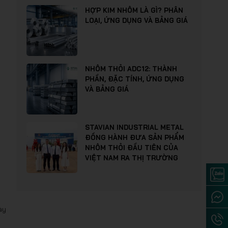
HỢP KIM NHÔM LÀ GÌ? PHÂN
LOẠI, ỨNG DỤNG VÀ BẢNG GIÁ
NHÔM THỎI ADC12: THÀNH
PHẦN, ĐẶC TÍNH, ỨNG DỤNG
VÀ BẢNG GIÁ
STAVIAN INDUSTRIAL METAL
ĐỒNG HÀNH ĐƯA SẢN PHẨM
NHÔM THỎI ĐẦU TIÊN CỦA
VIỆT NAM RA THỊ TRƯỜNG
ày