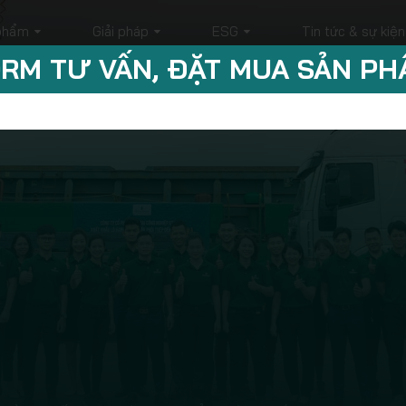
phẩm
Giải pháp
ESG
Tin tức & sự kiện
RM TƯ VẤN, ĐẶT MUA SẢN P