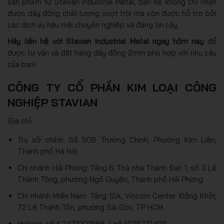
sản phẩm từ Stavian Industrial Metal, bạn sẽ không chỉ nhận
được dây đồng chất lượng vượt trội mà còn được hỗ trợ bởi
các dịch vụ hậu mãi chuyên nghiệp và đáng tin cậy.
Hãy liên hệ với Stavian Industrial Metal ngay hôm nay
để
được tư vấn và đặt hàng dây đồng 2mm phù hợp với nhu cầu
của bạn!
CÔNG TY CỔ PHẦN KIM LOẠI CÔNG
NGHIỆP STAVIAN
Địa chỉ:
Trụ sở chính: Số 508 Trường Chinh, Phường Kim Liên,
Thành phố Hà Nội
Chi nhánh Hải Phòng: Tầng 6, Toà nhà Thành Đạt 1, số 3 Lê
Thành Tông, phường Ngô Quyền, Thành phố Hải Phòng
Chi nhánh Miền Nam: Tầng 12A, Vincom Center Đồng Khởi,
72 Lê Thánh Tôn, phường Sài Gòn, TP HCM
Hotline: +84 2471001868 / +84975271499