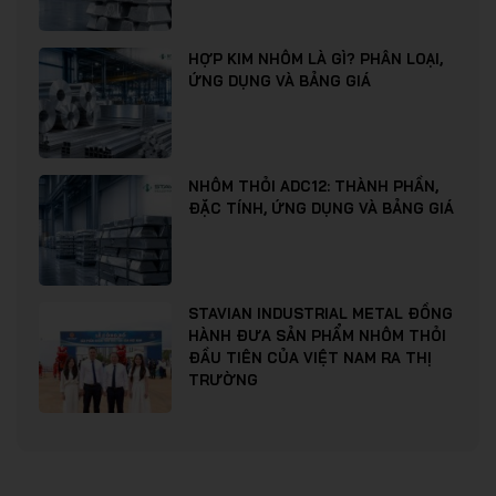
HỢP KIM NHÔM LÀ GÌ? PHÂN LOẠI,
ỨNG DỤNG VÀ BẢNG GIÁ
NHÔM THỎI ADC12: THÀNH PHẦN,
ĐẶC TÍNH, ỨNG DỤNG VÀ BẢNG GIÁ
STAVIAN INDUSTRIAL METAL ĐỒNG
HÀNH ĐƯA SẢN PHẨM NHÔM THỎI
ĐẦU TIÊN CỦA VIỆT NAM RA THỊ
TRƯỜNG