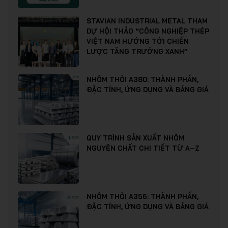
STAVIAN INDUSTRIAL METAL THAM
DỰ HỘI THẢO “CÔNG NGHIỆP THÉP
VIỆT NAM HƯỚNG TỚI CHIẾN
LƯỢC TĂNG TRƯỞNG XANH”
NHÔM THỎI A380: THÀNH PHẦN,
ĐẶC TÍNH, ỨNG DỤNG VÀ BẢNG GIÁ
QUY TRÌNH SẢN XUẤT NHÔM
NGUYÊN CHẤT CHI TIẾT TỪ A–Z
NHÔM THỎI A356: THÀNH PHẦN,
ĐẶC TÍNH, ỨNG DỤNG VÀ BẢNG GIÁ