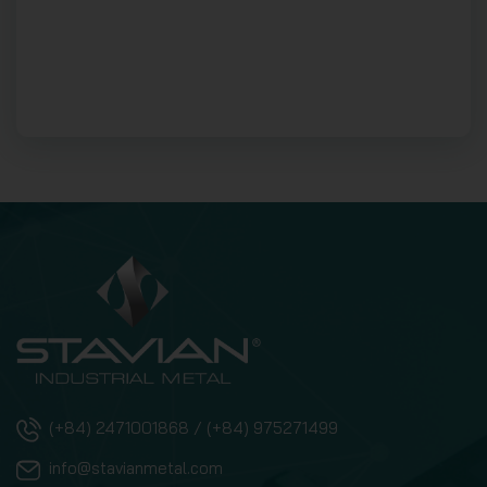
(+84) 2471001868 / (+84) 975271499
info@stavianmetal.com