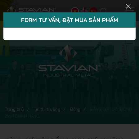
FORM TƯ VẤN, ĐẶT MUA SẢN PHẨM
Trang chủ
Tin thị trường
Đồng
BẢNG GIÁ DÂY ĐỒNG
2MM CHÍNH HÃNG