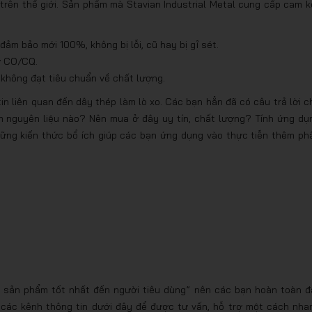
trên thế giới. Sản phẩm mà Stavian Industrial Metal cung cấp cam k
đảm bảo mới 100%, không bị lỗi, cũ hay bị gỉ sét.
ừ CO/CQ.
y không đạt tiêu chuẩn về chất lượng.
tin liên quan đến dây thép làm lò xo. Các bạn hẳn đã có câu trả lời c
m nguyên liệu nào? Nên mua ở đây uy tín, chất lượng? Tính ứng dụ
ững kiến thức bổ ích giúp các bạn ứng dụng vào thực tiễn thêm ph
 sản phẩm tốt nhất đến người tiêu dùng” nên các bạn hoàn toàn đ
ến các kênh thông tin dưới đây để được tư vấn, hỗ trợ một cách nha