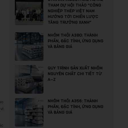
THAM DỰ HỘI THẢO “CÔNG
NGHIỆP THÉP VIỆT NAM
HƯỚNG TỚI CHIẾN LƯỢC
TĂNG TRƯỞNG XANH”
NHÔM THỎI A380: THÀNH
PHẦN, ĐẶC TÍNH, ỨNG DỤNG
VÀ BẢNG GIÁ
QUY TRÌNH SẢN XUẤT NHÔM
NGUYÊN CHẤT CHI TIẾT TỪ
A–Z
NHÔM THỎI A356: THÀNH
ạo
PHẦN, ĐẶC TÍNH, ỨNG DỤNG
vì
VÀ BẢNG GIÁ
ác