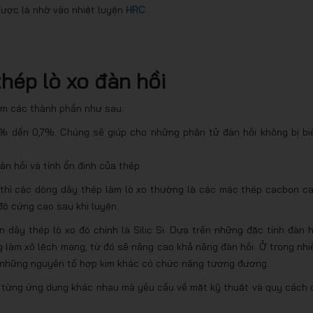
 được là nhờ vào nhiệt luyện
HRC
.
hép lò xo đàn hồi
ồm các thành phần như sau:
% dến 0,7%. Chúng sẽ giúp cho những phân tử đàn hồi không bị bi
àn hồi và tính ổn định của thép.
thì các dòng dây thép làm lò xo thường là các mác thép cacbon ca
độ cứng cao sau khi luyện.
dây thép lò xo đó chính là Silic Si. Dựa trên những đặc tính đàn h
 làm xô lệch mạng, từ đó sẽ nâng cao khả năng đàn hồi. Ở trong nhi
à những nguyên tố hợp kim khác có chức năng tương đương.
ào từng ứng dụng khác nhau mà yêu cầu về mặt kỹ thuật và quy cách 