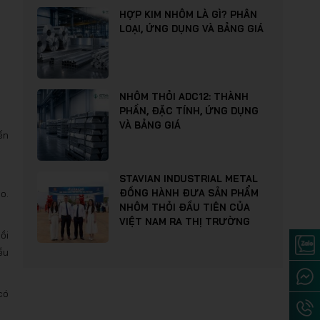
HỢP KIM NHÔM LÀ GÌ? PHÂN
LOẠI, ỨNG DỤNG VÀ BẢNG GIÁ
NHÔM THỎI ADC12: THÀNH
PHẦN, ĐẶC TÍNH, ỨNG DỤNG
VÀ BẢNG GIÁ
ến
STAVIAN INDUSTRIAL METAL
o.
ĐỒNG HÀNH ĐƯA SẢN PHẨM
NHÔM THỎI ĐẦU TIÊN CỦA
VIỆT NAM RA THỊ TRƯỜNG
ồi
ều
có