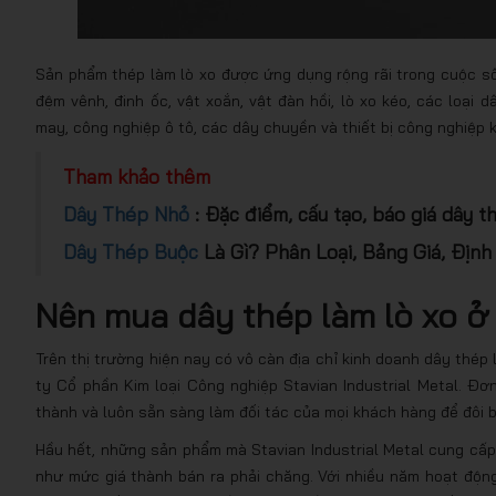
Sản phẩm thép làm lò xo được ứng dụng rộng rãi trong cuộc sốn
đệm vênh, đinh ốc, vật xoắn, vật đàn hồi, lò xo kéo, các loại
may, công nghiệp ô tô, các dây chuyền và thiết bị công nghiệp 
Tham khảo thêm
Dây Thép Nhỏ
: Đặc điểm, cấu tạo, báo giá dây thé
Dây Thép Buộc
Là Gì? Phân Loại, Bảng Giá, Địn
Nên mua dây thép làm lò xo ở 
Trên thị trường hiện nay có vô càn địa chỉ kinh doanh dây thép 
ty Cổ phần Kim loại Công nghiệp Stavian Industrial Metal. Đơn
thành và luôn sẵn sàng làm đối tác của mọi khách hàng để đôi b
Hầu hết, những sản phẩm mà Stavian Industrial Metal cung cấ
như mức giá thành bán ra phải chăng. Với nhiều năm hoạt động 