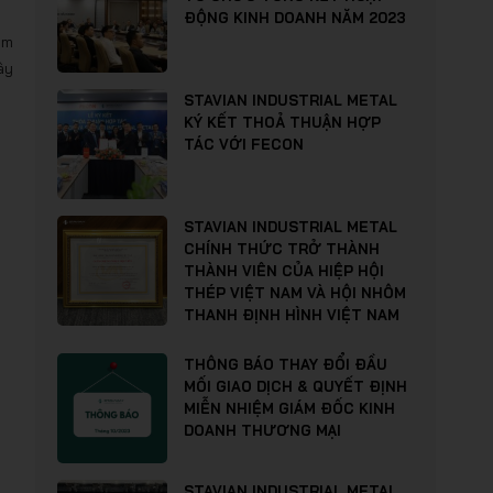
ĐỘNG KINH DOANH NĂM 2023
àm
ây
STAVIAN INDUSTRIAL METAL
KÝ KẾT THOẢ THUẬN HỢP
TÁC VỚI FECON
STAVIAN INDUSTRIAL METAL
CHÍNH THỨC TRỞ THÀNH
THÀNH VIÊN CỦA HIỆP HỘI
THÉP VIỆT NAM VÀ HỘI NHÔM
THANH ĐỊNH HÌNH VIỆT NAM
THÔNG BÁO THAY ĐỔI ĐẦU
MỐI GIAO DỊCH & QUYẾT ĐỊNH
MIỄN NHIỆM GIÁM ĐỐC KINH
DOANH THƯƠNG MẠI
STAVIAN INDUSTRIAL METAL