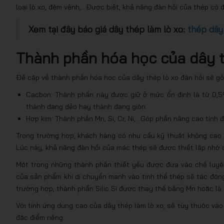
loại lò xo, đệm vênh,.. Được biết, khả năng đàn hồi của thép có
Xem tại đây báo giá dây thép làm lò xo:
thép dây
Thành phần hóa học của dây t
Đề cập về thành phần hóa học của dây thép lò xo đàn hồi sẽ g
Cacbon: Thành phần này được giữ ở mức ổn định là từ 0,5
thành dạng dẻo hay thành dạng giòn.
Hợp kim: Thành phần Mn, Si, Cr, Ni,.. Góp phần nâng cao tính đ
Trong trường hợp, khách hàng có nhu cầu kỹ thuật không cao 
Lúc này, khả năng đàn hồi của mác thép sẽ được thiết lập nhờ 
Một trong những thành phần thiết yếu được đưa vào chế luyện 
của sản phẩm khi di chuyển mạnh vào tinh thể thép sẽ tác động
trường hợp, thành phần Silic Si được thay thế bằng Mn hoặc l
Với tính ứng dụng cao của dây thép làm lò xo, sẽ tùy thuộc v
đặc điểm riêng.