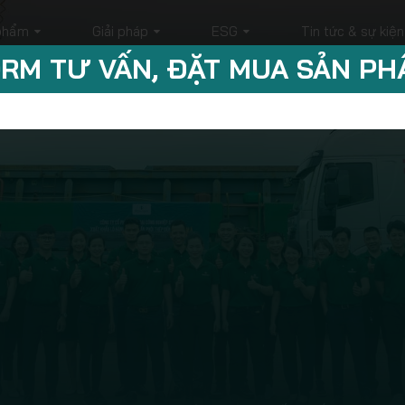
phẩm
Giải pháp
ESG
Tin tức & sự kiện
RM TƯ VẤN, ĐẶT MUA SẢN P