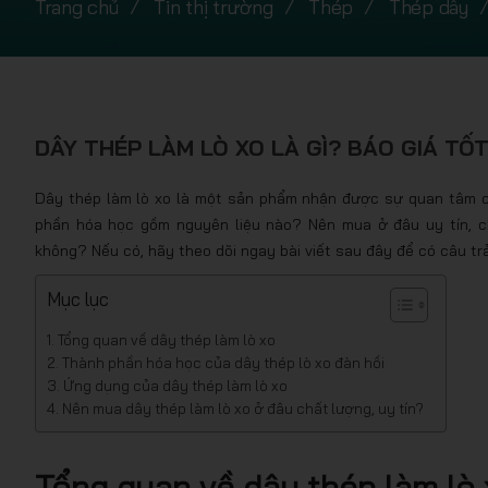
Trang chủ
Tin thị trường
Thép
Thép dây
DÂY THÉP LÀM LÒ XO LÀ GÌ? BÁO GIÁ TỐ
Dây thép làm lò xo là một sản phẩm nhận được sự quan tâm 
phần hóa học gồm nguyên liệu nào? Nên mua ở đâu uy tín, c
không? Nếu có, hãy theo dõi ngay bài viết sau đây để có câu trả
Mục lục
Tổng quan về dây thép làm lò xo
Thành phần hóa học của dây thép lò xo đàn hồi
Ứng dụng của dây thép làm lò xo
Nên mua dây thép làm lò xo ở đâu chất lượng, uy tín?
Tổng quan về dây thép làm lò 