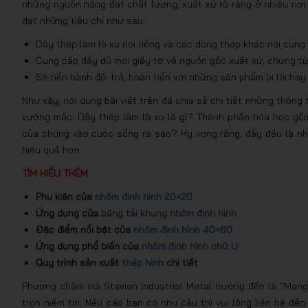
những nguồn hàng đạt chất lượng, xuất xứ rõ ràng ở nhiều nơi 
đạt những tiêu chí như sau:
Dây thép làm lò xo nói riêng và các dòng thép khác nói cung 
Cung cấp đầy đủ mọi giấy tờ về nguồn gốc xuất xứ, chứng t
Sẽ tiến hành đổi trả, hoàn tiền với những sản phẩm bị lõi ha
Như vậy, nội dung bài viết trên đã chia sẻ chi tiết những thông 
vướng mắc: Dây thép làm lò xo là gì? Thành phần hóa học gồ
của chúng vào cuộc sống ra sao? Hy vọng rằng, đây đều là nh
hiệu quả hơn.
TÌM HIỂU THÊM
Phụ kiện của
nhôm định hình 20×20
Ứng dụng của
băng tải khung nhôm định hình
Đặc điểm nổi bật của
nhôm định hình 40×80
Ứng dụng phổ biến của
nhôm định hình chữ U
Quy trình sản xuất
thép hình
chi tiết
Phương châm mà Stavian Industrial Metal hướng đến là “Mang
trọn niềm tin. Nếu các bạn có nhu cầu thì vui lòng liên hệ đ