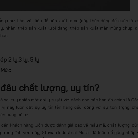
g như: Làm vật liệu để sản xuất lò xo (dây thép dùng để cuốn lò xo
 dây, nhẫn, thép sản xuất lưới dàng, thép sản xuất màn mùng chụp, d
khác,…
p 2 ly,3 ly, 5 ly
h Mức
đâu chất lượng, uy tín?
lò xo, tuy nhiên một gợi ý tuyệt vời dành cho các bạn đó chính là Cô
 vị này luôn đặt sự uy tín lên hàng đầu, cộng với sự tôn trọng, ch
ên cùng có lợi.
p đến khách hàng luôn được đánh giá cao về mẫu mã, chất lượng, cũ
trong lĩnh vực này, Stavian Industrial Metal đã luôn cố gắng nhập 