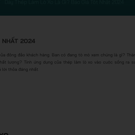
Dây Thép Làm Lò Xo Là Gì? Báo Giá Tốt Nhất 2024
T NHẤT 2024
của đông đảo khách hàng. Bạn có đang tò mò xem chúng là gì? Thà
hất lượng? Tính ứng dụng của thép làm lò xo vào cuộc sống ra s
 lời thỏa đáng nhất.
xo