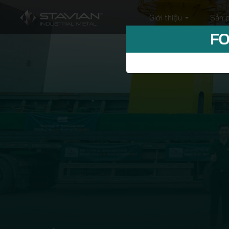
Giới thiệu
Sản 
FO