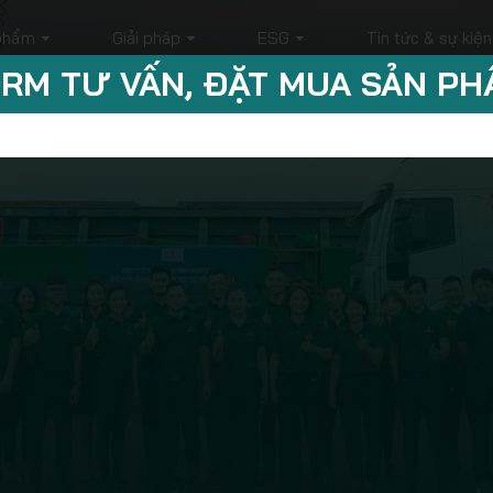
phẩm
Giải pháp
ESG
Tin tức & sự kiện
RM TƯ VẤN, ĐẶT MUA SẢN P