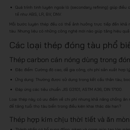
Quá trình tinh luyện ngoài lò (secondary refining) giúp điề
tế như ABS, LR, BV, DNV.
Mỗi bước luyện thép đều có thể ảnh hưởng trực tiếp đến khả 
tàu. Nhưng liệu có những công nghệ mới nào giúp tăng hiệu quả
Các loại thép đóng tàu phổ bi
Thép carbon cán nóng dùng trong đón
Đặc điểm: Cường độ cao, dễ gia công, chi phí sản xuất hợp lý
Ứng dụng: Thường được sử dụng trong kết cấu thân tàu, boo
Đáp ứng các tiêu chuẩn JIS G3101, ASTM A36, DIN 17100.
Loại thép này có ưu điểm về chi phí nhưng khả năng chống ăn m
để tăng tuổi thọ tàu biển trong điều kiện khai thác dài hạn?
Thép hợp kim chịu thời tiết và ăn mòn
Thành phần có bổ sung đồng, niken và crom giúp tạo lớp màn