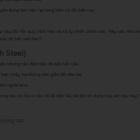
yên dụng làm việc tại vùng biển có độ mặn cao.
p này đòi hỏi quy trình hàn và xử lý nhiệt chính xác. Vậy các nhà m
 bảo độ bền mối hàn?
h Steel)
 liệu nhưng vẫn đảm bảo độ bền kết cấu.
ới hạn chảy mà không làm giảm độ dẻo dai.
khí ngoài khơi.
ng liệu có rủi ro nào về độ bền lâu dài khi sử dụng loại vật liệu này?
 lượng cao