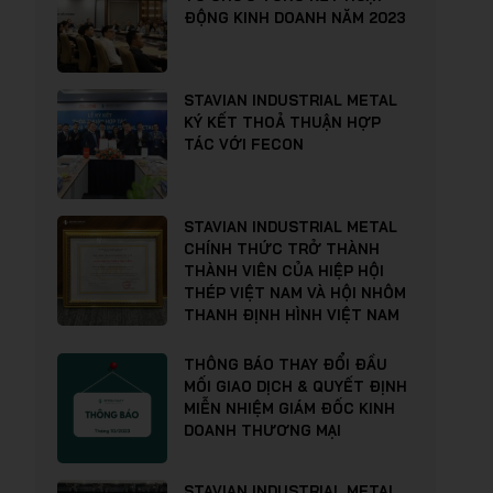
ĐỘNG KINH DOANH NĂM 2023
STAVIAN INDUSTRIAL METAL
KÝ KẾT THOẢ THUẬN HỢP
TÁC VỚI FECON
STAVIAN INDUSTRIAL METAL
CHÍNH THỨC TRỞ THÀNH
THÀNH VIÊN CỦA HIỆP HỘI
THÉP VIỆT NAM VÀ HỘI NHÔM
THANH ĐỊNH HÌNH VIỆT NAM
THÔNG BÁO THAY ĐỔI ĐẦU
MỐI GIAO DỊCH & QUYẾT ĐỊNH
MIỄN NHIỆM GIÁM ĐỐC KINH
DOANH THƯƠNG MẠI
STAVIAN INDUSTRIAL METAL