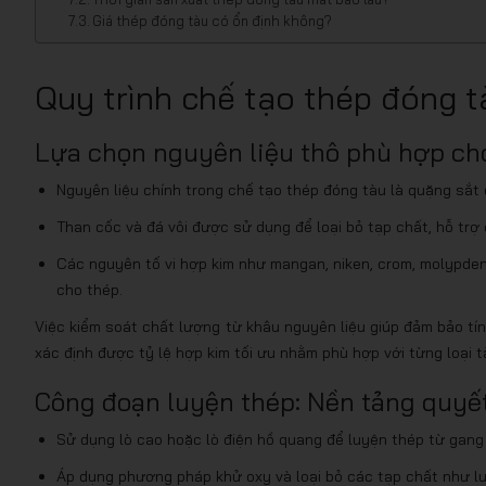
Giá thép đóng tàu có ổn định không?
Quy trình chế tạo thép đóng 
Lựa chọn nguyên liệu thô phù hợp cho
Nguyên liệu chính trong chế tạo thép đóng tàu là quặng sắt
Than cốc và đá vôi được sử dụng để loại bỏ tạp chất, hỗ trợ 
Các nguyên tố vi hợp kim như mangan, niken, crom, molypden
cho thép.
Việc kiểm soát chất lượng từ khâu nguyên liệu giúp đảm bảo tí
xác định được tỷ lệ hợp kim tối ưu nhằm phù hợp với từng loại 
Công đoạn luyện thép: Nền tảng quyế
Sử dụng lò cao hoặc lò điện hồ quang để luyện thép từ gang 
Áp dụng phương pháp khử oxy và loại bỏ các tạp chất như lư