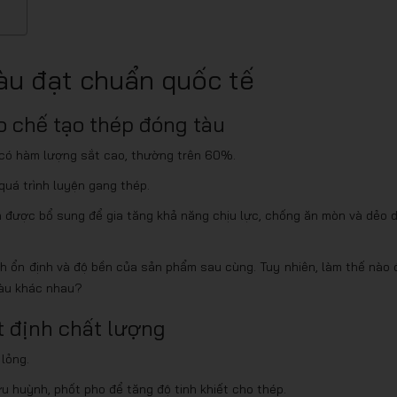
tàu đạt chuẩn quốc tế
 chế tạo thép đóng tàu
 có hàm lượng sắt cao, thường trên 60%.
quá trình luyện gang thép.
 được bổ sung để gia tăng khả năng chịu lực, chống ăn mòn và dẻo d
nh ổn định và độ bền của sản phẩm sau cùng. Tuy nhiên, làm thế nào 
tàu khác nhau?
t định chất lượng
lỏng.
u huỳnh, phốt pho để tăng độ tinh khiết cho thép.