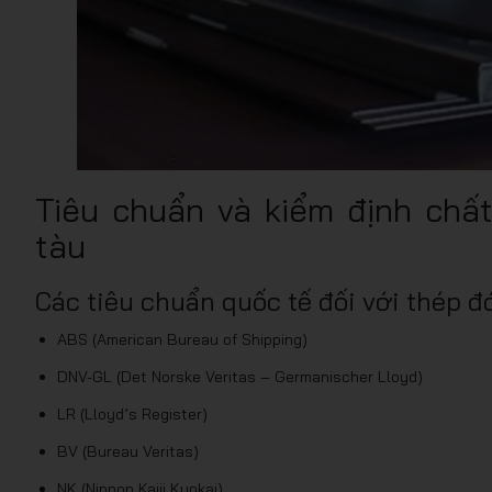
Tiêu chuẩn và kiểm định chấ
tàu
Các tiêu chuẩn quốc tế đối với thép đ
ABS (American Bureau of Shipping)
DNV-GL (Det Norske Veritas – Germanischer Lloyd)
LR (Lloyd’s Register)
BV (Bureau Veritas)
NK (Nippon Kaiji Kyokai)