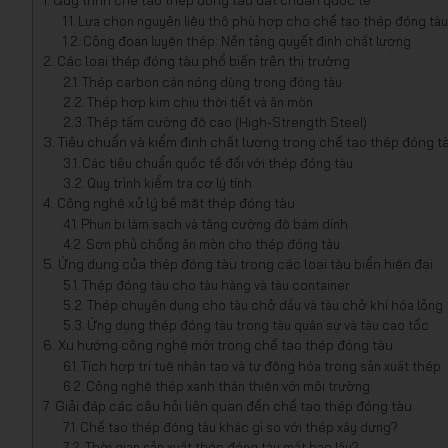
Quy trình chế tạo thép đóng tàu đạt chuẩn quốc tế
Lựa chọn nguyên liệu thô phù hợp cho chế tạo thép đóng tà
Công đoạn luyện thép: Nền tảng quyết định chất lượng
Các loại thép đóng tàu phổ biến trên thị trường
Thép carbon cán nóng dùng trong đóng tàu
Thép hợp kim chịu thời tiết và ăn mòn
Thép tấm cường độ cao (High-Strength Steel)
Tiêu chuẩn và kiểm định chất lượng trong chế tạo thép đóng t
Các tiêu chuẩn quốc tế đối với thép đóng tàu
Quy trình kiểm tra cơ lý tính
Công nghệ xử lý bề mặt thép đóng tàu
Phun bi làm sạch và tăng cường độ bám dính
Sơn phủ chống ăn mòn cho thép đóng tàu
Ứng dụng của thép đóng tàu trong các loại tàu biển hiện đại
Thép đóng tàu cho tàu hàng và tàu container
Thép chuyên dụng cho tàu chở dầu và tàu chở khí hóa lỏng
Ứng dụng thép đóng tàu trong tàu quân sự và tàu cao tốc
Xu hướng công nghệ mới trong chế tạo thép đóng tàu
Tích hợp trí tuệ nhân tạo và tự động hóa trong sản xuất thép
Công nghệ thép xanh thân thiện với môi trường
Giải đáp các câu hỏi liên quan đến chế tạo thép đóng tàu
Chế tạo thép đóng tàu khác gì so với thép xây dựng?
Thời gian sản xuất thép đóng tàu mất bao lâu?