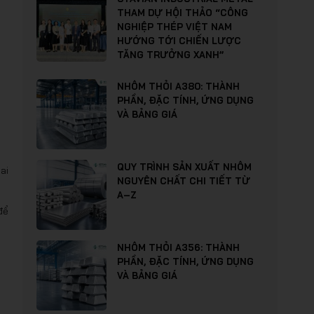
THAM DỰ HỘI THẢO “CÔNG
NGHIỆP THÉP VIỆT NAM
HƯỚNG TỚI CHIẾN LƯỢC
TĂNG TRƯỞNG XANH”
NHÔM THỎI A380: THÀNH
PHẦN, ĐẶC TÍNH, ỨNG DỤNG
VÀ BẢNG GIÁ
QUY TRÌNH SẢN XUẤT NHÔM
ai
NGUYÊN CHẤT CHI TIẾT TỪ
A–Z
để
NHÔM THỎI A356: THÀNH
PHẦN, ĐẶC TÍNH, ỨNG DỤNG
VÀ BẢNG GIÁ