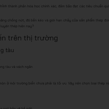
u chỉnh thành phần hóa học chính xác, đảm bảo đạt các tiêu chuẩn qu
năng chống nứt, độ bền kéo và giới hạn chảy của sản phẩm thép đó
 luyện thép hiện nay?
ến trên thị trường
g tàu
.
ng tàu và vách ngăn.
òn ở môi trường biển chưa phải là tối ưu. Vậy nên chọn loại thép n
g oxit bảo vệ bề mặt.