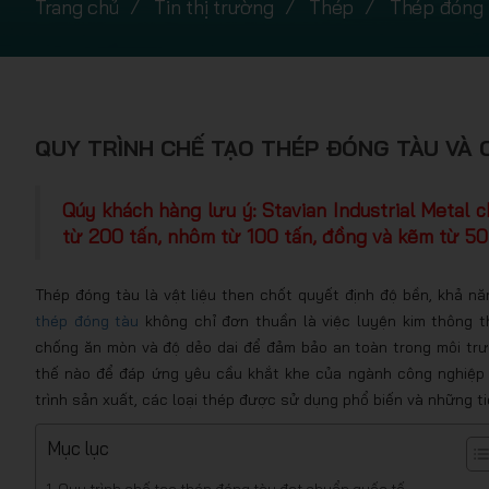
Trang chủ
Tin thị trường
Thép
Thép đóng 
QUY TRÌNH CHẾ TẠO THÉP ĐÓNG TÀU VÀ 
Qúy khách hàng lưu ý: Stavian Industrial Metal 
từ 200 tấn, nhôm từ 100 tấn, đồng và kẽm từ 50 
Thép đóng tàu là vật liệu then chốt quyết định độ bền, khả năn
thép đóng tàu
không chỉ đơn thuần là việc luyện kim thông t
chống ăn mòn và độ dẻo dai để đảm bảo an toàn trong môi trư
thế nào để đáp ứng yêu cầu khắt khe của ngành công nghiệp 
trình sản xuất, các loại thép được sử dụng phổ biến và những 
Mục lục