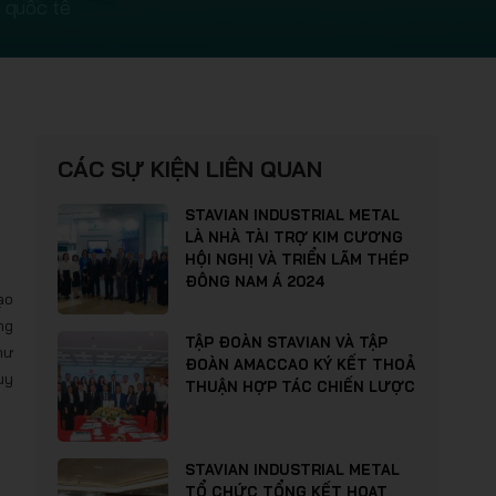
 quốc tế
CÁC SỰ KIỆN LIÊN QUAN
STAVIAN INDUSTRIAL METAL
LÀ NHÀ TÀI TRỢ KIM CƯƠNG
HỘI NGHỊ VÀ TRIỂN LÃM THÉP
ĐÔNG NAM Á 2024
ạo
ng
TẬP ĐOÀN STAVIAN VÀ TẬP
hư
ĐOÀN AMACCAO KÝ KẾT THOẢ
uy
THUẬN HỢP TÁC CHIẾN LƯỢC
STAVIAN INDUSTRIAL METAL
TỔ CHỨC TỔNG KẾT HOẠT