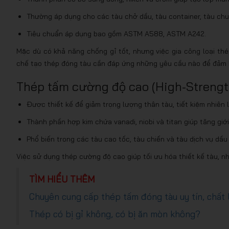
Thường áp dụng cho các tàu chở dầu, tàu container, tàu chu
Tiêu chuẩn áp dụng bao gồm ASTM A588, ASTM A242.
Mặc dù có khả năng chống gỉ tốt, nhưng việc gia công loại thé
chế tạo thép đóng tàu cần đáp ứng những yêu cầu nào để đảm
Thép tấm cường độ cao (High-Strengt
Được thiết kế để giảm trọng lượng thân tàu, tiết kiệm nhiên
Thành phần hợp kim chứa vanadi, niobi và titan giúp tăng gi
Phổ biến trong các tàu cao tốc, tàu chiến và tàu dịch vụ dầu 
Việc sử dụng thép cường độ cao giúp tối ưu hóa thiết kế tàu, như
TÌM HIỂU THÊM
Chuyên cung cấp thép tấm đóng tàu uy tín, chất
Thép có bị gỉ không, có bị ăn mòn không?