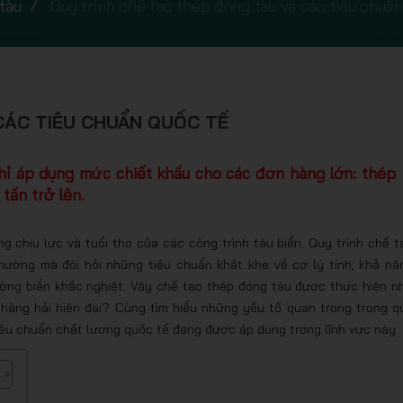
tàu
Quy trình chế tạo thép đóng tàu và các tiêu chuẩn
CÁC TIÊU CHUẨN QUỐC TẾ
chỉ áp dụng mức chiết khấu cho các đơn hàng lớn: thép
tấn trở lên.
g chịu lực và tuổi thọ của các công trình tàu biển. Quy trình chế t
hường mà đòi hỏi những tiêu chuẩn khắt khe về cơ lý tính, khả nă
ờng biển khắc nghiệt. Vậy chế tạo thép đóng tàu được thực hiện n
hàng hải hiện đại? Cùng tìm hiểu những yếu tố quan trọng trong q
tiêu chuẩn chất lượng quốc tế đang được áp dụng trong lĩnh vực này.