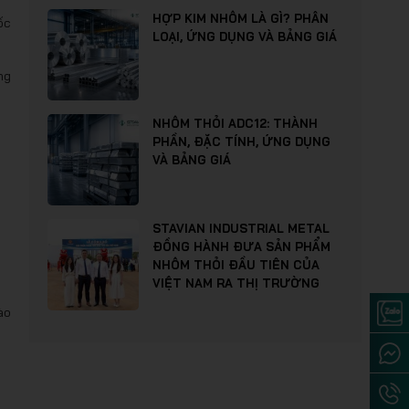
HỢP KIM NHÔM LÀ GÌ? PHÂN
ốc
LOẠI, ỨNG DỤNG VÀ BẢNG GIÁ
ng
NHÔM THỎI ADC12: THÀNH
PHẦN, ĐẶC TÍNH, ỨNG DỤNG
VÀ BẢNG GIÁ
STAVIAN INDUSTRIAL METAL
ĐỒNG HÀNH ĐƯA SẢN PHẨM
NHÔM THỎI ĐẦU TIÊN CỦA
VIỆT NAM RA THỊ TRƯỜNG
ào