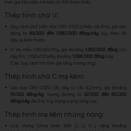
mức giá tiêu biểu mà bạn có thể tham khảo:
Thép hình chữ V:
Quy cách phổ biến như V30–V100 (chiều dài 6 m), giá dao
động từ
93.000 đến 1.082.000 đồng/cây
, tùy theo độ
dày và kích thước.
Ví dụ mẫu V90x90x10ly giá khoảng
1.350.000 đồng
cho
cây 6 m, V100x100x8ly khoảng
1.098.000 đồng
/cây.
(Các quy cách lớn hơn giá tăng tương ứng)
Thép hình chữ C mạ kẽm:
Các loại C80–C120 (độ dày từ 1,8–3,2 mm), giá khoảng
13.000 đồng/kg
, tương đương từ
32.000 đến 85.000
đồng/cây
dài 6 m, tùy trọng lượng từng loại.
Thép hình mạ kẽm nhúng nóng:
Loại chung (chưa phân biệt C, U, H…) nặng khoảng