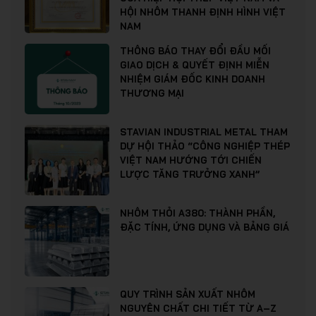
HỘI NHÔM THANH ĐỊNH HÌNH VIỆT
NAM
THÔNG BÁO THAY ĐỔI ĐẦU MỐI
GIAO DỊCH & QUYẾT ĐỊNH MIỄN
NHIỆM GIÁM ĐỐC KINH DOANH
THƯƠNG MẠI
STAVIAN INDUSTRIAL METAL THAM
DỰ HỘI THẢO “CÔNG NGHIỆP THÉP
VIỆT NAM HƯỚNG TỚI CHIẾN
LƯỢC TĂNG TRƯỞNG XANH”
NHÔM THỎI A380: THÀNH PHẦN,
ĐẶC TÍNH, ỨNG DỤNG VÀ BẢNG GIÁ
QUY TRÌNH SẢN XUẤT NHÔM
NGUYÊN CHẤT CHI TIẾT TỪ A–Z