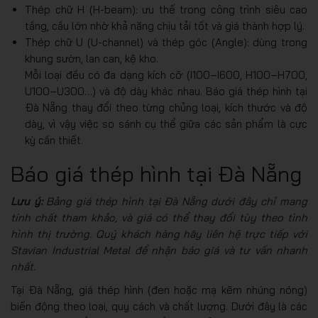
Thép chữ H (H-beam): ưu thế trong công trình siêu cao
tầng, cầu lớn nhờ khả năng chịu tải tốt và giá thành hợp lý.
Thép chữ U (U-channel) và thép góc (Angle): dùng trong
khung sườn, lan can, kệ kho.
Mỗi loại đều có đa dạng kích cỡ (I100–I600, H100–H700,
U100–U300…) và độ dày khác nhau. Báo giá thép hình tại
Đà Nẵng thay đổi theo từng chủng loại, kích thước và độ
dày, vì vậy việc so sánh cụ thể giữa các sản phẩm là cực
kỳ cần thiết.
Báo giá thép hình tại Đà Nẵng
Lưu ý:
Bảng giá thép hình tại Đà Nẵng dưới đây chỉ mang
tính chất tham khảo, và giá có thể thay đổi tùy theo tình
hình thị trường. Quý khách hàng hãy liên hệ trực tiếp với
Stavian Industrial Metal để nhận báo giá và tư vấn nhanh
nhất.
Tại Đà Nẵng, giá thép hình (đen hoặc mạ kẽm nhúng nóng)
biến động theo loại, quy cách và chất lượng. Dưới đây là các