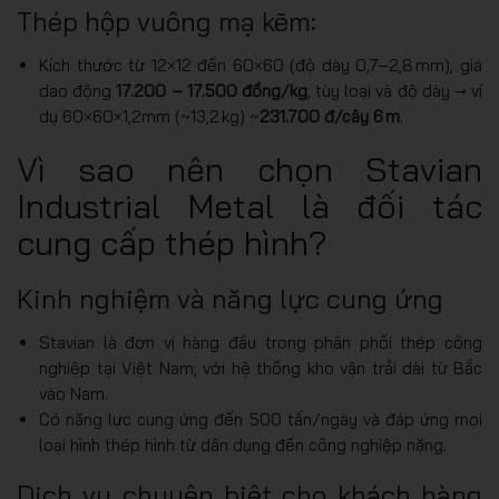
Thép hộp vuông mạ kẽm:
Kích thước từ 12×12 đến 60×60 (độ dày 0,7–2,8 mm), giá
dao động
17.200 – 17.500 đồng/kg
, tùy loại và độ dày → ví
dụ 60×60×1,2mm (~13,2 kg) ~
231.700 đ/cây 6 m
.
Vì sao nên chọn Stavian
Industrial Metal là đối tác
cung cấp thép hình?
Kinh nghiệm và năng lực cung ứng
Stavian là đơn vị hàng đầu trong phân phối thép công
nghiệp tại Việt Nam, với hệ thống kho vận trải dài từ Bắc
vào Nam.
Có năng lực cung ứng đến 500 tấn/ngày và đáp ứng mọi
loại hình thép hình từ dân dụng đến công nghiệp nặng.
Dịch vụ chuyên biệt cho khách hàng