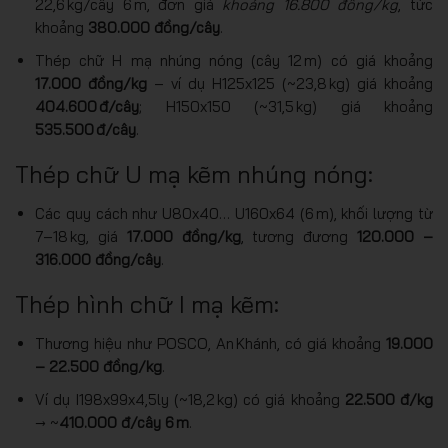
22,6 kg/cây 6 m, đơn giá
khoảng 16.800 đồng/kg
, tức
khoảng
380.000 đồng/cây
.
Thép chữ H mạ nhúng nóng (cây 12 m) có giá khoảng
17.000 đồng/kg
– ví dụ H125x125 (~23,8 kg) giá khoảng
404.600 đ/cây
; H150x150 (~31,5 kg) giá khoảng
535.500 đ/cây
.
Thép chữ U mạ kẽm nhúng nóng:
Các quy cách như U80x40… U160x64 (6 m), khối lượng từ
7–18 kg, giá
17.000 đồng/kg
, tương đương
120.000 –
316.000 đồng/cây
.
Thép hình chữ I mạ kẽm:
Thương hiệu như POSCO, An Khánh, có giá khoảng
19.000
– 22.500 đồng/kg
.
Ví dụ I198x99x4,5ly (~18,2 kg) có giá khoảng
22.500 đ/kg
→ ~
410.000 đ/cây 6 m
.