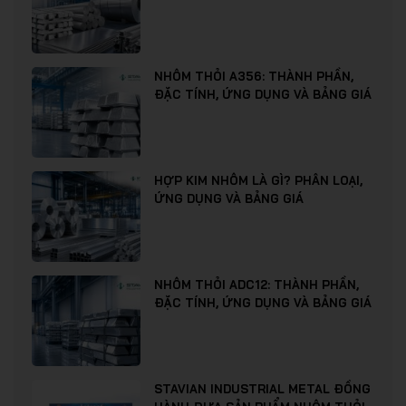
NHÔM THỎI A356: THÀNH PHẦN,
ĐẶC TÍNH, ỨNG DỤNG VÀ BẢNG GIÁ
HỢP KIM NHÔM LÀ GÌ? PHÂN LOẠI,
ỨNG DỤNG VÀ BẢNG GIÁ
NHÔM THỎI ADC12: THÀNH PHẦN,
ĐẶC TÍNH, ỨNG DỤNG VÀ BẢNG GIÁ
STAVIAN INDUSTRIAL METAL ĐỒNG