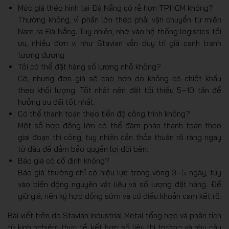
Mức giá thép hình tại Đà Nẵng có rẻ hơn TP.HCM không?
Thường không, vì phần lớn thép phải vận chuyển từ miền
Nam ra Đà Nẵng. Tuy nhiên, nhờ vào hệ thống logistics tối
ưu, nhiều đơn vị như Stavian vẫn duy trì giá cạnh tranh
tương đương.
Tôi có thể đặt hàng số lượng nhỏ không?
Có, nhưng đơn giá sẽ cao hơn do không có chiết khấu
theo khối lượng. Tốt nhất nên đặt tối thiểu 5–10 tấn để
hưởng ưu đãi tốt nhất.
Có thể thanh toán theo tiến độ công trình không?
Một số hợp đồng lớn có thể đàm phán thanh toán theo
giai đoạn thi công, tuy nhiên cần thỏa thuận rõ ràng ngay
từ đầu để đảm bảo quyền lợi đôi bên.
Báo giá có cố định không?
Báo giá thường chỉ có hiệu lực trong vòng 3–5 ngày, tùy
vào biến động nguyên vật liệu và số lượng đặt hàng. Để
giữ giá, nên ký hợp đồng sớm và có điều khoản cam kết rõ.
Bài viết trên do Stavian Industrial Metal tổng hợp và phân tích
từ kinh nghiệm thực tế, kết hợp số liệu thị trường và nhu cầu