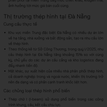
phân phối tại miền Trung đẩy mức chiết khấu, khuyến mãi,
ảnh hưởng tới mức giá bán cuối cùng.
Thị trường thép hình tại Đà Nẵng
Cung cầu thực tế
Khu vực miền Trung đặc biệt Đà Nẵng có nhiều dự án lớn
về hạ tầng, nhà xưởng và bất động sản, tạo ra nhu cầu lớn
về thép hình.
Theo thống kê từ Sở Công Thương, trong quý I/2025, nhu
cầu thép hình tại Đà Nẵng tăng khoảng 15% so với cùng
kỳ, chủ yếu do các dự án cầu cảng và kho logistics đang
đẩy nhanh tiến độ.
Mặt khác, sự xuất hiện của nhiều nhà phân phối thép hình,
cả doanh nghiệp trong và ngoài nước, khiến thị trường trở
nên đa dạng và có phần cạnh tranh khốc liệt hơn.
Các chủng loại thép hình phổ biến
Thép chữ I (I-beam): sử dụng phổ biến trong các công
trình khung, cầu, kết cấu chịu lực.