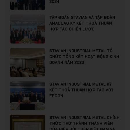
2024
TẬP ĐOÀN STAVIAN VÀ TẬP ĐOÀN
AMACCAO KÝ KẾT THOẢ THUẬN
HỢP TÁC CHIẾN LƯỢC
STAVIAN INDUSTRIAL METAL TỔ
CHỨC TỔNG KẾT HOẠT ĐỘNG KINH
DOANH NĂM 2023
STAVIAN INDUSTRIAL METAL KÝ
KẾT THOẢ THUẬN HỢP TÁC VỚI
FECON
STAVIAN INDUSTRIAL METAL CHÍNH
THỨC TRỞ THÀNH THÀNH VIÊN
CỦA HIỆP HỘI THÉP VIỆT NAM VÀ