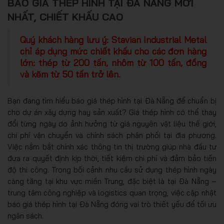
BÁO GIÁ THÉP HÌNH TẠI ĐÀ NẴNG MỚI
NHẤT, CHIẾT KHẤU CAO
Quý khách hàng lưu ý: Stavian Industrial Metal
chỉ áp dụng mức chiết khấu cho các đơn hàng
lớn: thép từ 200 tấn, nhôm từ 100 tấn, đồng
và kẽm từ 50 tấn trở lên.
Bạn đang tìm hiểu báo giá thép hình tại Đà Nẵng để chuẩn bị
cho dự án xây dựng hay sản xuất? Giá thép hình có thể thay
đổi từng ngày do ảnh hưởng từ giá nguyên vật liệu thế giới,
chi phí vận chuyển và chính sách phân phối tại địa phương.
Việc nắm bắt chính xác thông tin thị trường giúp nhà đầu tư
đưa ra quyết định kịp thời, tiết kiệm chi phí và đảm bảo tiến
độ thi công. Trong bối cảnh nhu cầu sử dụng thép hình ngày
càng tăng tại khu vực miền Trung, đặc biệt là tại Đà Nẵng –
trung tâm công nghiệp và logistics quan trọng, việc cập nhật
báo giá thép hình tại Đà Nẵng đóng vai trò thiết yếu để tối ưu
ngân sách.