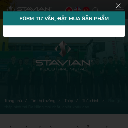
FORM TƯ VẤN, ĐẶT MUA SẢN PHẨM
Trang chủ
Tin thị trường
Thép
Thép hình
Báo giá
thép hình tại Đà Nẵng mới nhất, chiết khấu cao