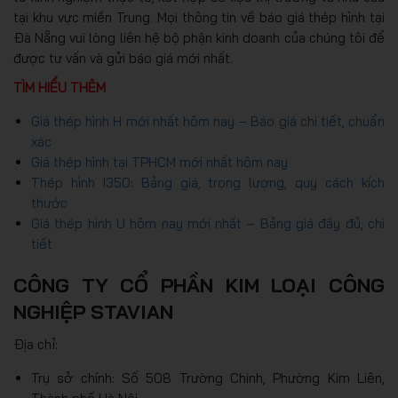
tại khu vực miền Trung. Mọi thông tin về báo giá thép hình tại
Đà Nẵng vui lòng liên hệ bộ phận kinh doanh của chúng tôi để
được tư vấn và gửi báo giá mới nhất.
TÌM HIỂU THÊM
Giá thép hình H mới nhất hôm nay – Báo giá chi tiết, chuẩn
xác
Giá thép hình tại TPHCM mới nhất hôm nay
Thép hình I350: Bảng giá, trọng lượng, quy cách kích
thước
Giá thép hình U hôm nay mới nhất – Bảng giá đầy đủ, chi
tiết
CÔNG TY CỔ PHẦN KIM LOẠI CÔNG
NGHIỆP STAVIAN
Địa chỉ:
Trụ sở chính: Số 508 Trường Chinh, Phường Kim Liên,