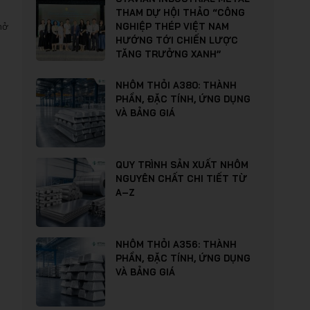
THAM DỰ HỘI THẢO “CÔNG
mở
NGHIỆP THÉP VIỆT NAM
HƯỚNG TỚI CHIẾN LƯỢC
TĂNG TRƯỞNG XANH”
NHÔM THỎI A380: THÀNH
PHẦN, ĐẶC TÍNH, ỨNG DỤNG
VÀ BẢNG GIÁ
QUY TRÌNH SẢN XUẤT NHÔM
NGUYÊN CHẤT CHI TIẾT TỪ
A–Z
NHÔM THỎI A356: THÀNH
PHẦN, ĐẶC TÍNH, ỨNG DỤNG
VÀ BẢNG GIÁ