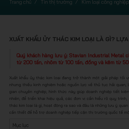
Trang chủ
Tin thị trường
Kim loại công nghiệp
XUẤT KHẨU ỦY THÁC KIM LOẠI LÀ GÌ? LỰ
Quý khách hàng lưu ý: Stavian Industrial Metal 
từ 200 tấn, nhôm từ 100 tấn, đồng và kẽm từ 50 
Xuất khẩu ủy thác kim loại đang trở thành một giải pháp tối 
nhưng thiếu kinh nghiệm hoặc nguồn lực về thủ tục hải quan, 
gian chuyên nghiệp, hình thức này giúp doanh nghiệp tiết kiệm 
nhiên, để triển khai hiệu quả, các đơn vị cần hiểu rõ quy trình
thác kim loại là gì, hoạt động ra sao và đâu là những lưu ý quan
cần thiết để hỗ trợ doanh nghiệp tiếp cận thị trường quốc tế m
Mục lục