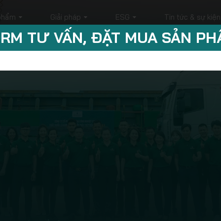
phẩm
Giải pháp
ESG
Tin tức & sự kiện
RM TƯ VẤN, ĐẶT MUA SẢN P