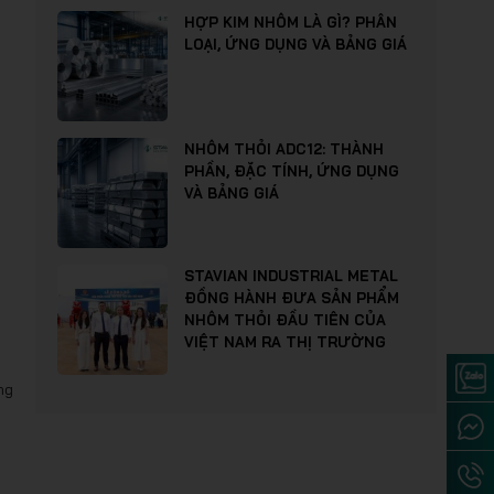
HỢP KIM NHÔM LÀ GÌ? PHÂN
LOẠI, ỨNG DỤNG VÀ BẢNG GIÁ
NHÔM THỎI ADC12: THÀNH
PHẦN, ĐẶC TÍNH, ỨNG DỤNG
VÀ BẢNG GIÁ
STAVIAN INDUSTRIAL METAL
ĐỒNG HÀNH ĐƯA SẢN PHẨM
NHÔM THỎI ĐẦU TIÊN CỦA
VIỆT NAM RA THỊ TRƯỜNG
ng