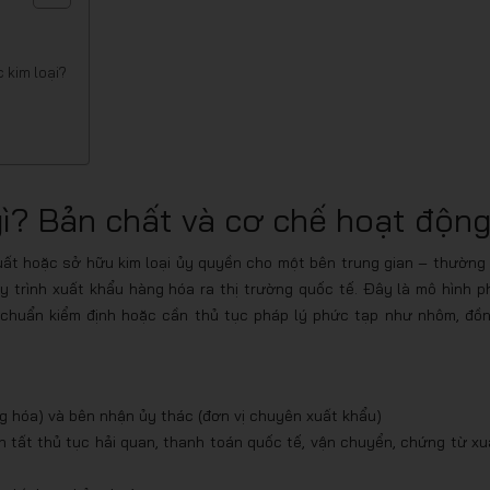
 kim loại?
 gì? Bản chất và cơ chế hoạt độn
uất hoặc sở hữu kim loại ủy quyền cho một bên trung gian – thường 
 trình xuất khẩu hàng hóa ra thị trường quốc tế. Đây là mô hình p
u chuẩn kiểm định hoặc cần thủ tục pháp lý phức tạp như nhôm, đồn
g hóa) và bên nhận ủy thác (đơn vị chuyên xuất khẩu)
 tất thủ tục hải quan, thanh toán quốc tế, vận chuyển, chứng từ xu