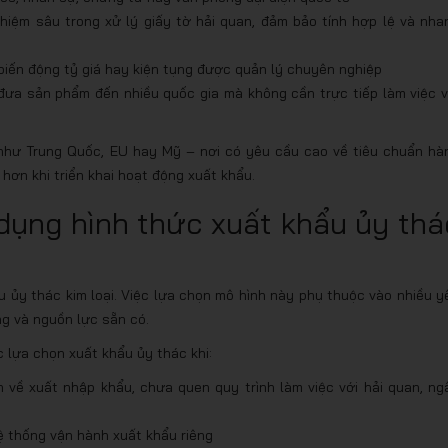
ghiệm sâu trong xử lý giấy tờ hải quan, đảm bảo tính hợp lệ và nha
biến động tỷ giá hay kiện tụng được quản lý chuyên nghiệp
 đưa sản phẩm đến nhiều quốc gia mà không cần trực tiếp làm việc v
g như Trung Quốc, EU hay Mỹ – nơi có yêu cầu cao về tiêu chuẩn hà
hơn khi triển khai hoạt động xuất khẩu.
dụng hình thức xuất khẩu ủy thá
 ủy thác kim loại. Việc lựa chọn mô hình này phụ thuộc vào nhiều y
ng và nguồn lực sẵn có.
 lựa chọn xuất khẩu ủy thác khi:
 về xuất nhập khẩu, chưa quen quy trình làm việc với hải quan, ng
ệ thống vận hành xuất khẩu riêng