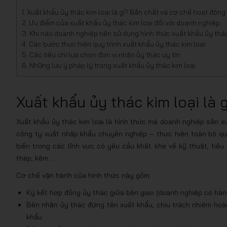
Xuất khẩu ủy thác kim loại là gì? Bản chất và cơ chế hoạt động
Ưu điểm của xuất khẩu ủy thác kim loại đối với doanh nghiệp
Khi nào doanh nghiệp nên sử dụng hình thức xuất khẩu ủy thác
Các bước thực hiện quy trình xuất khẩu ủy thác kim loại
Các tiêu chí lựa chọn đơn vị nhận ủy thác uy tín
Những lưu ý pháp lý trong xuất khẩu ủy thác kim loại
Xuất khẩu ủy thác kim loại là
Xuất khẩu ủy thác kim loại là hình thức mà doanh nghiệp sản x
công ty xuất nhập khẩu chuyên nghiệp – thực hiện toàn bộ quy
biến trong các lĩnh vực có yêu cầu khắt khe về kỹ thuật, tiê
thép, kẽm…
Cơ chế vận hành của hình thức này gồm:
Ký kết hợp đồng ủy thác giữa bên giao (doanh nghiệp có hàn
Bên nhận ủy thác đứng tên xuất khẩu, chịu trách nhiệm hoàn
khẩu