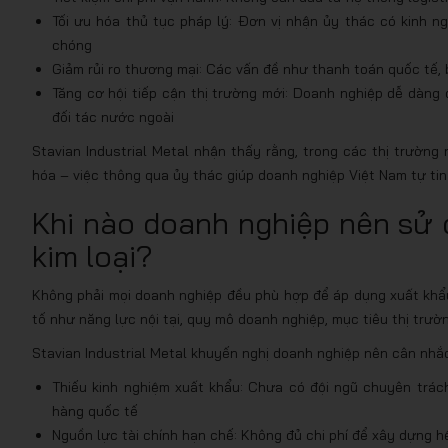
Tối ưu hóa thủ tục pháp lý: Đơn vị nhận ủy thác có kinh n
chóng
Giảm rủi ro thương mại: Các vấn đề như thanh toán quốc tế, 
Tăng cơ hội tiếp cận thị trường mới: Doanh nghiệp dễ dàng
đối tác nước ngoài
Stavian Industrial Metal nhận thấy rằng, trong các thị trườn
hóa – việc thông qua ủy thác giúp doanh nghiệp Việt Nam tự tin 
Khi nào doanh nghiệp nên sử 
kim loại?
Không phải mọi doanh nghiệp đều phù hợp để áp dụng xuất khẩu
tố như năng lực nội tại, quy mô doanh nghiệp, mục tiêu thị trườ
Stavian Industrial Metal khuyến nghị doanh nghiệp nên cân nhắc
Thiếu kinh nghiệm xuất khẩu: Chưa có đội ngũ chuyên trách
hàng quốc tế
Nguồn lực tài chính hạn chế: Không đủ chi phí để xây dựng h