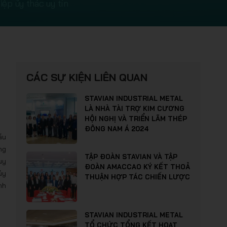
iệp ủy thác uy tín
CÁC SỰ KIỆN LIÊN QUAN
STAVIAN INDUSTRIAL METAL
LÀ NHÀ TÀI TRỢ KIM CƯƠNG
HỘI NGHỊ VÀ TRIỂN LÃM THÉP
ĐÔNG NAM Á 2024
ầu
ng
TẬP ĐOÀN STAVIAN VÀ TẬP
uy
ĐOÀN AMACCAO KÝ KẾT THOẢ
ủy
THUẬN HỢP TÁC CHIẾN LƯỢC
nh
STAVIAN INDUSTRIAL METAL
TỔ CHỨC TỔNG KẾT HOẠT