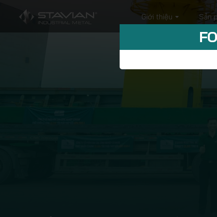
Giới thiệu
Sản 
FO