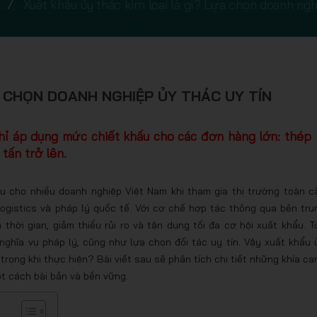
Xuất khẩu ủy thác kim loại là gì? Lựa chọn doanh ngh
A CHỌN DOANH NGHIỆP ỦY THÁC UY TÍN
chỉ áp dụng mức chiết khấu cho các đơn hàng lớn: thép
tấn trở lên.
ưu cho nhiều doanh nghiệp Việt Nam khi tham gia thị trường toàn c
logistics và pháp lý quốc tế. Với cơ chế hợp tác thông qua bên tru
thời gian, giảm thiểu rủi ro và tận dụng tối đa cơ hội xuất khẩu. T
, nghĩa vụ pháp lý, cũng như lựa chọn đối tác uy tín. Vậy xuất khẩu 
 trọng khi thực hiện? Bài viết sau sẽ phân tích chi tiết những khía cạ
ột cách bài bản và bền vững.