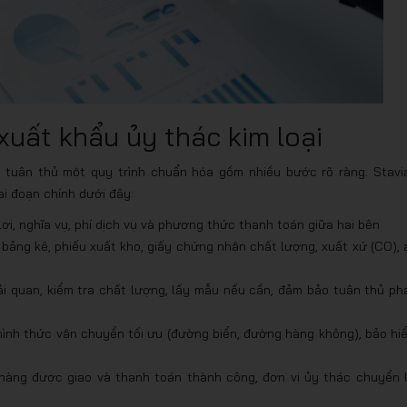
xuất khẩu ủy thác kim loại
ần tuân thủ một quy trình chuẩn hóa gồm nhiều bước rõ ràng. Stavi
i đoạn chính dưới đây:
i, nghĩa vụ, phí dịch vụ và phương thức thanh toán giữa hai bên
bảng kê, phiếu xuất kho, giấy chứng nhận chất lượng, xuất xứ (CO), 
ải quan, kiểm tra chất lượng, lấy mẫu nếu cần, đảm bảo tuân thủ ph
hình thức vận chuyển tối ưu (đường biển, đường hàng không), bảo hi
hàng được giao và thanh toán thành công, đơn vị ủy thác chuyển l