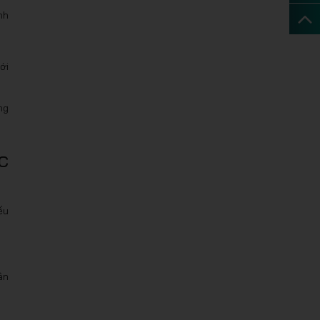
nh
ới
ng
c
ếu
ân