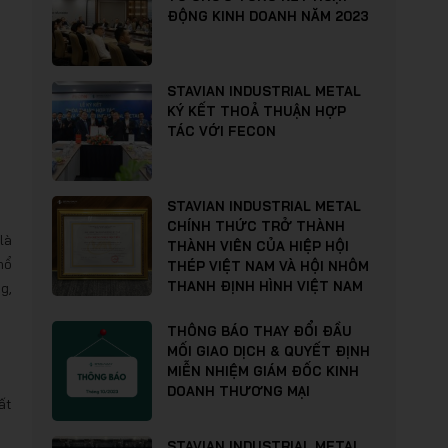
ĐỘNG KINH DOANH NĂM 2023
STAVIAN INDUSTRIAL METAL
KÝ KẾT THOẢ THUẬN HỢP
TÁC VỚI FECON
g
STAVIAN INDUSTRIAL METAL
CHÍNH THỨC TRỞ THÀNH
là
THÀNH VIÊN CỦA HIỆP HỘI
hổ
THÉP VIỆT NAM VÀ HỘI NHÔM
THANH ĐỊNH HÌNH VIỆT NAM
g,
THÔNG BÁO THAY ĐỔI ĐẦU
MỐI GIAO DỊCH & QUYẾT ĐỊNH
MIỄN NHIỆM GIÁM ĐỐC KINH
DOANH THƯƠNG MẠI
ất
STAVIAN INDUSTRIAL METAL