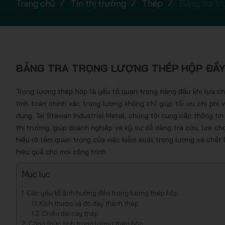
Trang chủ
Tin thị trường
Thép
Bảng tra tr
BẢNG TRA TRỌNG LƯỢNG THÉP HỘP ĐẦY 
Trọng lượng thép hộp là yếu tố quan trọng hàng đầu khi lựa ch
tính toán chính xác trọng lượng không chỉ giúp tối ưu chi phí
dụng. Tại Stavian Industrial Metal, chúng tôi cung cấp thông ti
thị trường, giúp doanh nghiệp và kỹ sư dễ dàng tra cứu, lựa ch
hiểu rõ tầm quan trọng của việc kiểm soát trọng lượng và chất
hiệu quả cho mọi công trình.
Mục lục
Các yếu tố ảnh hưởng đến trọng lượng thép hộp
Kích thước và độ dày thành thép
Chiều dài cây thép
Công thức tính trọng lượng thép hộp