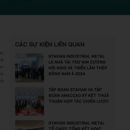
CÁC SỰ KIỆN LIÊN QUAN
ệc
STAVIAN INDUSTRIAL METAL
sử
LÀ NHÀ TÀI TRỢ KIM CƯƠNG
ên
HỘI NGHỊ VÀ TRIỂN LÃM THÉP
ôi
ĐÔNG NAM Á 2024
và
TẬP ĐOÀN STAVIAN VÀ TẬP
ĐOÀN AMACCAO KÝ KẾT THOẢ
THUẬN HỢP TÁC CHIẾN LƯỢC
STAVIAN INDUSTRIAL METAL
TỔ CHỨC TỔNG KẾT HOẠT