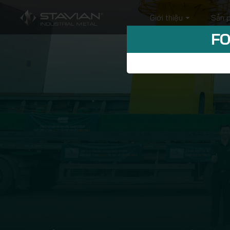
Giới thiệu
Sản 
FO