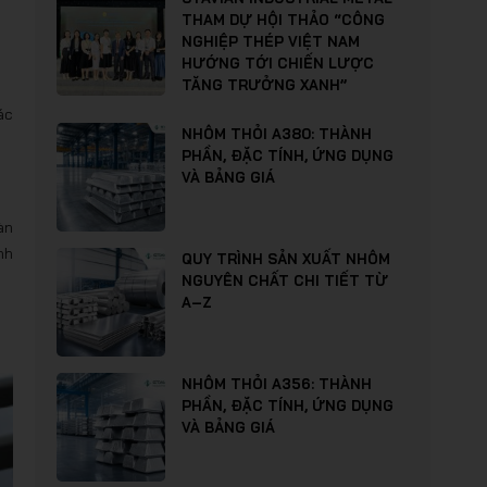
THAM DỰ HỘI THẢO “CÔNG
NGHIỆP THÉP VIỆT NAM
HƯỚNG TỚI CHIẾN LƯỢC
TĂNG TRƯỞNG XANH”
ác
NHÔM THỎI A380: THÀNH
PHẦN, ĐẶC TÍNH, ỨNG DỤNG
VÀ BẢNG GIÁ
àn
nh
QUY TRÌNH SẢN XUẤT NHÔM
NGUYÊN CHẤT CHI TIẾT TỪ
A–Z
NHÔM THỎI A356: THÀNH
PHẦN, ĐẶC TÍNH, ỨNG DỤNG
VÀ BẢNG GIÁ