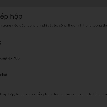
hép hộp
n trong việc ước lượng chi phí vật tư, công thức tính trọng lượng th
g
dày²)] x 7.85
 nhật)
thép hộp, từ đó suy ra tổng trọng lượng theo số cây hoặc tổng chi