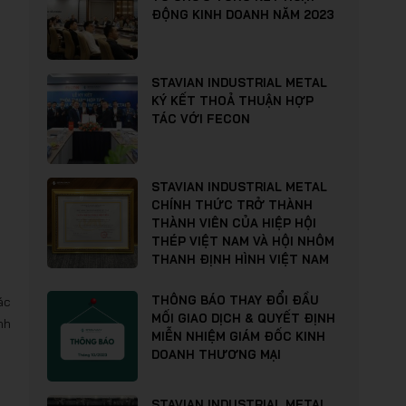
ĐỘNG KINH DOANH NĂM 2023
STAVIAN INDUSTRIAL METAL
KÝ KẾT THOẢ THUẬN HỢP
TÁC VỚI FECON
STAVIAN INDUSTRIAL METAL
CHÍNH THỨC TRỞ THÀNH
THÀNH VIÊN CỦA HIỆP HỘI
THÉP VIỆT NAM VÀ HỘI NHÔM
THANH ĐỊNH HÌNH VIỆT NAM
THÔNG BÁO THAY ĐỔI ĐẦU
ác
MỐI GIAO DỊCH & QUYẾT ĐỊNH
nh
MIỄN NHIỆM GIÁM ĐỐC KINH
DOANH THƯƠNG MẠI
STAVIAN INDUSTRIAL METAL