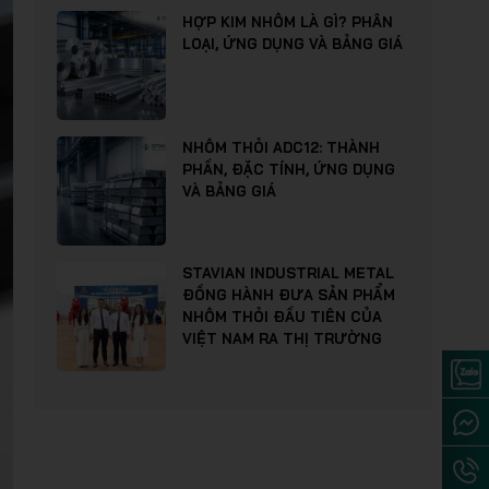
HỢP KIM NHÔM LÀ GÌ? PHÂN
LOẠI, ỨNG DỤNG VÀ BẢNG GIÁ
NHÔM THỎI ADC12: THÀNH
PHẦN, ĐẶC TÍNH, ỨNG DỤNG
VÀ BẢNG GIÁ
STAVIAN INDUSTRIAL METAL
ĐỒNG HÀNH ĐƯA SẢN PHẨM
NHÔM THỎI ĐẦU TIÊN CỦA
VIỆT NAM RA THỊ TRƯỜNG