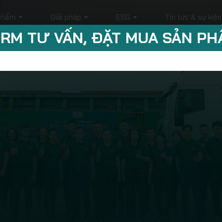
phẩm
Giải pháp
ESG
Tin tức & sự kiện
RM TƯ VẤN, ĐẶT MUA SẢN P