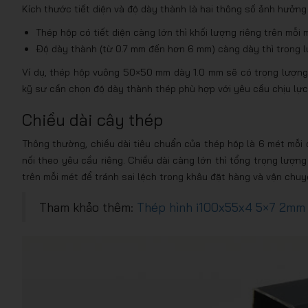
Kích thước tiết diện và độ dày thành là hai thông số ảnh hưởng
Thép hộp có tiết diện càng lớn thì khối lượng riêng trên mỗi 
Độ dày thành (từ 0.7 mm đến hơn 6 mm) càng dày thì trọng 
Ví dụ, thép hộp vuông 50×50 mm dày 1.0 mm sẽ có trọng lượng n
kỹ sư cần chọn độ dày thành thép phù hợp với yêu cầu chịu lực 
Chiều dài cây thép
Thông thường, chiều dài tiêu chuẩn của thép hộp là 6 mét mỗi 
nối theo yêu cầu riêng. Chiều dài càng lớn thì tổng trọng lượng
trên mỗi mét để tránh sai lệch trong khâu đặt hàng và vận chuy
Tham khảo thêm:
Thép hình i100x55x4 5×7 2mm c