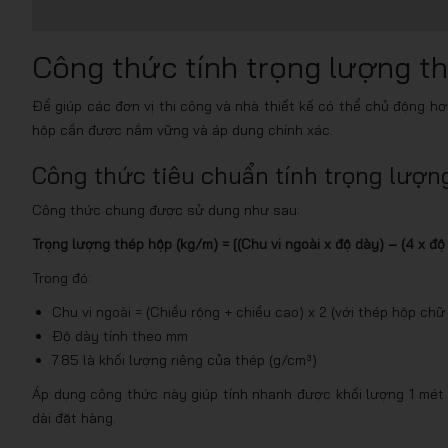
Công thức tính trọng lượng t
Để giúp các đơn vị thi công và nhà thiết kế có thể chủ động hơ
hộp cần được nắm vững và áp dụng chính xác.
Công thức tiêu chuẩn tính trọng lượn
Công thức chung được sử dụng như sau:
Trọng lượng thép hộp (kg/m) = [(Chu vi ngoài x độ dày) – (4 x độ 
Trong đó:
Chu vi ngoài = (Chiều rộng + chiều cao) x 2 (với thép hộp chữ
Độ dày tính theo mm
7.85 là khối lượng riêng của thép (g/cm³)
Áp dụng công thức này giúp tính nhanh được khối lượng 1 mét 
dài đặt hàng.