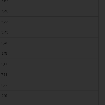
3,57
4,48
5,33
5,43
6,46
8,15
5,88
7,31
8,72
9,19