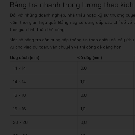
Bảng tra nhanh trọng lượng theo kích
Đối với những doanh nghiệp, nhà thầu hoặc kỹ sư thường xuyên 
kiệm thời gian hiệu quả. Bảng này sẽ cung cấp các chỉ số về 
thời gian tính toán thủ công.
Một số bảng tra còn cung cấp thông tin theo chiều dài cây (thư
vụ cho việc dự toán, vận chuyển và thi công dễ dàng hơn.
Quy cách (mm)
Độ dày (mm)
14 × 14
0,8
14 × 14
1,0
16 × 16
0,8
16 × 16
1,0
20 × 20
0,8