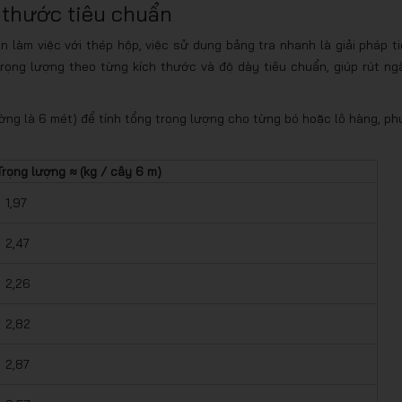
 thước tiêu chuẩn
làm việc với thép hộp, việc sử dụng bảng tra nhanh là giải pháp ti
trọng lượng theo từng kích thước và độ dày tiêu chuẩn, giúp rút ng
ờng là 6 mét) để tính tổng trọng lượng cho từng bó hoặc lô hàng, ph
Trọng lượng ≈ (kg / cây 6 m)
1,97
2,47
2,26
2,82
2,87