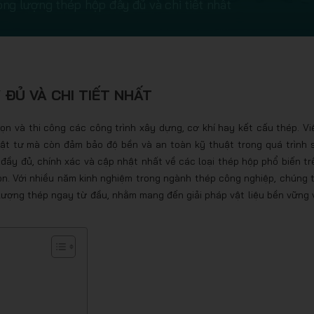
ọng lượng thép hộp đầy đủ và chi tiết nhất
ĐỦ VÀ CHI TIẾT NHẤT
ọn và thi công các công trình xây dựng, cơ khí hay kết cấu thép. Vi
 vật tư mà còn đảm bảo độ bền và an toàn kỹ thuật trong quá trình 
n đầy đủ, chính xác và cập nhật nhất về các loại thép hộp phổ biến tr
ọn. Với nhiều năm kinh nghiệm trong ngành thép công nghiệp, chúng t
 lượng thép ngay từ đầu, nhằm mang đến giải pháp vật liệu bền vững 