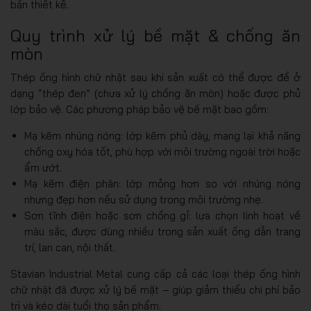
bản thiết kế.
Quy trình xử lý bề mặt & chống ăn
mòn
Thép ống hình chữ nhật sau khi sản xuất có thể được để ở
dạng “thép đen” (chưa xử lý chống ăn mòn) hoặc được phủ
lớp bảo vệ. Các phương pháp bảo vệ bề mặt bao gồm:
Mạ kẽm nhúng nóng: lớp kẽm phủ dày, mang lại khả năng
chống oxy hóa tốt, phù hợp với môi trường ngoài trời hoặc
ẩm ướt.
Mạ kẽm điện phân: lớp mỏng hơn so với nhúng nóng
nhưng đẹp hơn nếu sử dụng trong môi trường nhẹ.
Sơn tĩnh điện hoặc sơn chống gỉ: lựa chọn linh hoạt về
màu sắc, được dùng nhiều trong sản xuất ống dẫn trang
trí, lan can, nội thất.
Stavian Industrial Metal cung cấp cả các loại thép ống hình
chữ nhật đã được xử lý bề mặt – giúp giảm thiểu chi phí bảo
trì và kéo dài tuổi thọ sản phẩm.