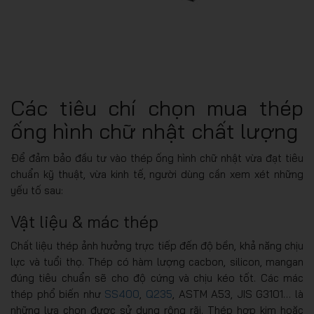
Các tiêu chí chọn mua thép
ống hình chữ nhật chất lượng
Để đảm bảo đầu tư vào thép ống hình chữ nhật vừa đạt tiêu
chuẩn kỹ thuật, vừa kinh tế, người dùng cần xem xét những
yếu tố sau:
Vật liệu & mác thép
Chất liệu thép ảnh hưởng trực tiếp đến độ bền, khả năng chịu
lực và tuổi thọ. Thép có hàm lượng cacbon, silicon, mangan
đúng tiêu chuẩn sẽ cho độ cứng và chịu kéo tốt. Các mác
thép phổ biến như
SS400
,
Q235
, ASTM A53, JIS G3101… là
những lựa chọn được sử dụng rộng rãi. Thép hợp kim hoặc