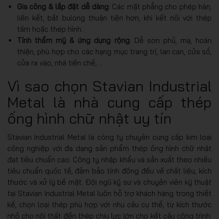
Gia công & lắp đặt dễ dàng
: Các mặt phẳng cho phép hàn,
liên kết, bắt bulong thuận tiện hơn, khi kết nối với thép
tấm hoặc thép hình.
Tính thẩm mỹ & ứng dụng rộng
: Dễ sơn phủ, mạ, hoàn
thiện, phù hợp cho các hạng mục trang trí, lan can, cửa sổ,
cửa ra vào, nhà tiền chế,…
Vì sao chọn Stavian Industrial
Metal là nhà cung cấp thép
ống hình chữ nhật uy tín
Stavian Industrial Metal là công ty chuyên cung cấp kim loại
công nghiệp với đa dạng sản phẩm thép ống hình chữ nhật
đạt tiêu chuẩn cao. Công ty nhập khẩu và sản xuất theo nhiều
tiêu chuẩn quốc tế, đảm bảo tính đồng đều về chất liệu, kích
thước và xử lý bề mặt. Đội ngũ kỹ sư và chuyên viên kỹ thuật
tại Stavian Industrial Metal luôn hỗ trợ khách hàng trong thiết
kế, chọn loại thép phù hợp với nhu cầu cụ thể, từ kích thước
nhỏ cho nội thất đến thép chịu lực lớn cho kết cấu công trình.