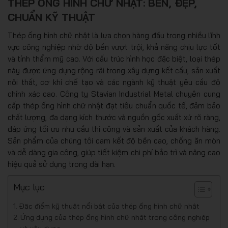
THÉP ỐNG HÌNH CHỮ NHẬT: BỀN, ĐẸP,
CHUẨN KỸ THUẬT
Thép ống hình chữ nhật là lựa chọn hàng đầu trong nhiều lĩnh
vực công nghiệp nhờ độ bền vượt trội, khả năng chịu lực tốt
và tính thẩm mỹ cao. Với cấu trúc hình học đặc biệt, loại thép
này được ứng dụng rộng rãi trong xây dựng kết cấu, sản xuất
nội thất, cơ khí chế tạo và các ngành kỹ thuật yêu cầu độ
chính xác cao. Công ty Stavian Industrial Metal chuyên cung
cấp thép ống hình chữ nhật đạt tiêu chuẩn quốc tế, đảm bảo
chất lượng, đa dạng kích thước và nguồn gốc xuất xứ rõ ràng,
đáp ứng tối ưu nhu cầu thi công và sản xuất của khách hàng.
Sản phẩm của chúng tôi cam kết độ bền cao, chống ăn mòn
và dễ dàng gia công, giúp tiết kiệm chi phí bảo trì và nâng cao
hiệu quả sử dụng trong dài hạn.
Mục lục
Đặc điểm kỹ thuật nổi bật của thép ống hình chữ nhật
Ứng dụng của thép ống hình chữ nhật trong công nghiệp