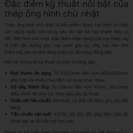
Đặc điểm kỹ thuật nổi bật của
thép ống hình chữ nhật
Thép ống hình chữ nhật là sản phẩm được tạo hình từ thép
cán nguội hoặc cán nóng, sau đó hàn kín tạo thành ống có
tiết diện hình chữ nhật. Đặc điểm nhận dạng của loại thép này
là mặt cắt vuông góc, các cạnh góc bo nhẹ, tạo nên tính
thẩm mỹ cao và khả năng phân bố tải trọng đồng đều.
Một số thông số kỹ thuật cơ bản thường gặp:
Kích thước đa dạng
: Từ 10x20mm đến hơn 200x400mm,
phù hợp với nhiều mục đích sử dụng khác nhau.
Độ dày thành ống
: Từ 0.6mm đến hơn 10mm, cho phép
điều chỉnh độ chịu lực theo yêu cầu kỹ thuật.
Chiều dài tiêu chuẩn
: 6m hoặc có thể cắt theo yêu cầu đặt
hàng.
Tiêu chuẩn sản xuất
: ASTM, JIS, BS, GB, giúp đảm bảo độ
chính xác và độ bền cơ học cao.
Ngoài ra, bề mặt thép ống hình chữ nhật có thể được xử lý