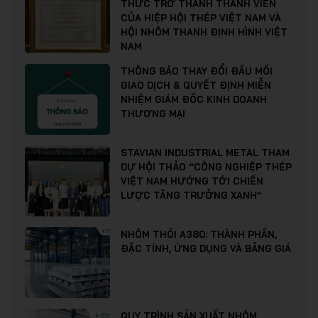
THỨC TRỞ THÀNH THÀNH VIÊN
CỦA HIỆP HỘI THÉP VIỆT NAM VÀ
HỘI NHÔM THANH ĐỊNH HÌNH VIỆT
NAM
THÔNG BÁO THAY ĐỔI ĐẦU MỐI
GIAO DỊCH & QUYẾT ĐỊNH MIỄN
NHIỆM GIÁM ĐỐC KINH DOANH
THƯƠNG MẠI
STAVIAN INDUSTRIAL METAL THAM
DỰ HỘI THẢO “CÔNG NGHIỆP THÉP
VIỆT NAM HƯỚNG TỚI CHIẾN
LƯỢC TĂNG TRƯỞNG XANH”
NHÔM THỎI A380: THÀNH PHẦN,
ĐẶC TÍNH, ỨNG DỤNG VÀ BẢNG GIÁ
QUY TRÌNH SẢN XUẤT NHÔM