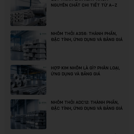
NGUYÊN CHẤT CHI TIẾT TỪ A–Z
NHÔM THỎI A356: THÀNH PHẦN,
ĐẶC TÍNH, ỨNG DỤNG VÀ BẢNG GIÁ
HỢP KIM NHÔM LÀ GÌ? PHÂN LOẠI,
ỨNG DỤNG VÀ BẢNG GIÁ
NHÔM THỎI ADC12: THÀNH PHẦN,
ĐẶC TÍNH, ỨNG DỤNG VÀ BẢNG GIÁ