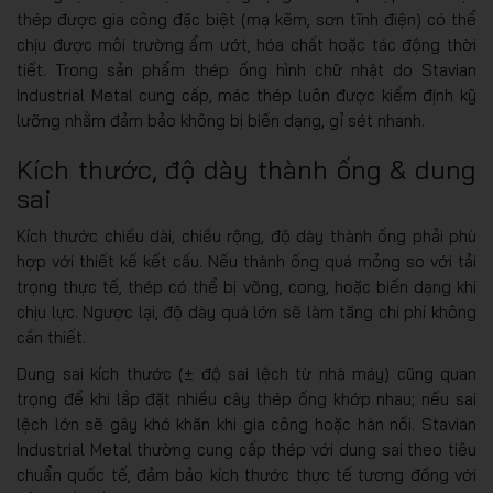
thép được gia công đặc biệt (mạ kẽm, sơn tĩnh điện) có thể
chịu được môi trường ẩm ướt, hóa chất hoặc tác động thời
tiết. Trong sản phẩm thép ống hình chữ nhật do Stavian
Industrial Metal cung cấp, mác thép luôn được kiểm định kỹ
lưỡng nhằm đảm bảo không bị biến dạng, gỉ sét nhanh.
Kích thước, độ dày thành ống & dung
sai
Kích thước chiều dài, chiều rộng, độ dày thành ống phải phù
hợp với thiết kế kết cấu. Nếu thành ống quá mỏng so với tải
trọng thực tế, thép có thể bị võng, cong, hoặc biến dạng khi
chịu lực. Ngược lại, độ dày quá lớn sẽ làm tăng chi phí không
cần thiết.
Dung sai kích thước (± độ sai lệch từ nhà máy) cũng quan
trọng để khi lắp đặt nhiều cây thép ống khớp nhau; nếu sai
lệch lớn sẽ gây khó khăn khi gia công hoặc hàn nối. Stavian
Industrial Metal thường cung cấp thép với dung sai theo tiêu
chuẩn quốc tế, đảm bảo kích thước thực tế tương đồng với