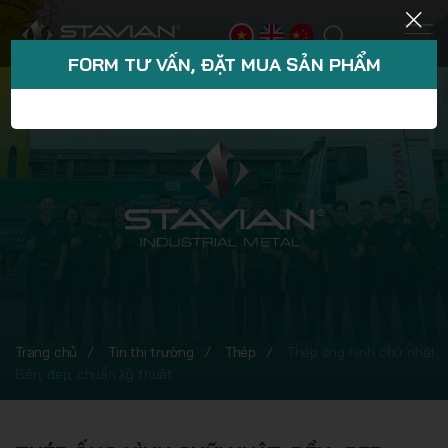
FORM TƯ VẤN, ĐẶT MUA SẢN PHẨM
Trang chủ
Tin thị trường
Thép
Thép ống hình chữ nhật:
Bền, đẹp, chuẩn kỹ thuật