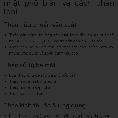
nhật phổ biến và cách phân
loại
Theo tiêu chuẩn sản xuất
Thép cán nóng: thường sản xuất theo tiêu chuẩn quốc tế
như ASTM, EN, JIS, GB,… có độ bền cao, chịu lực tốt.
Thép cán nguội: độ mịn bề mặt tốt hơn, thích hợp với
những ứng dụng yêu cầu thẩm mỹ cao.
Theo xử lý bề mặt
Loại thép ống đen (chưa phủ bảo vệ)
Thép mạ kẽm nhúng nóng
Thép mạ kẽm điện phân
Thép sơn tĩnh điện
Theo kích thước & ứng dụng
Kích thước nhỏ dùng cho nội thất, trang trí, xây dựng nhẹ