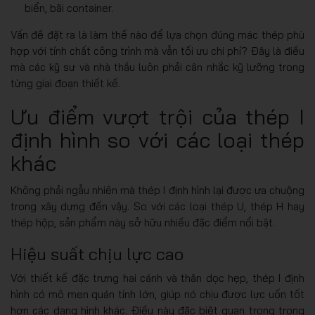
biển, bãi container.
Vấn đề đặt ra là làm thế nào để lựa chọn đúng mác thép phù
hợp với tính chất công trình mà vẫn tối ưu chi phí? Đây là điều
mà các kỹ sư và nhà thầu luôn phải cân nhắc kỹ lưỡng trong
từng giai đoạn thiết kế.
Ưu điểm vượt trội của thép I
định hình so với các loại thép
khác
Không phải ngẫu nhiên mà thép I định hình lại được ưa chuộng
trong xây dựng đến vậy. So với các loại thép U, thép H hay
thép hộp, sản phẩm này sở hữu nhiều đặc điểm nổi bật.
Hiệu suất chịu lực cao
Với thiết kế đặc trưng hai cánh và thân dọc hẹp, thép I định
hình có mô men quán tính lớn, giúp nó chịu được lực uốn tốt
hơn các dạng hình khác. Điều này đặc biệt quan trọng trong