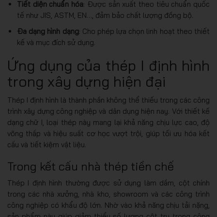
Tiết diện chuẩn hóa
: Được sản xuất theo tiêu chuẩn quốc
tế như JIS, ASTM, EN…, đảm bảo chất lượng đồng bộ.
Đa dạng hình dạng
: Cho phép lựa chọn linh hoạt theo thiết
kế và mục đích sử dụng.
Ứng dụng của thép I định hình
trong xây dựng hiện đại
Thép I định hình là thành phần không thể thiếu trong các công
trình xây dựng công nghiệp và dân dụng hiện nay. Với thiết kế
dạng chữ I, loại thép này mang lại khả năng chịu lực cao, độ
võng thấp và hiệu suất cơ học vượt trội, giúp tối ưu hóa kết
cấu và tiết kiệm vật liệu.
Trong kết cấu nhà thép tiền chế
Thép I định hình thường được sử dụng làm dầm, cột chính
trong các nhà xưởng, nhà kho, showroom và các công trình
công nghiệp có khẩu độ lớn. Nhờ vào khả năng chịu tải nặng,
sản phẩm này giúp giảm thiểu số lượng cột trụ trong công