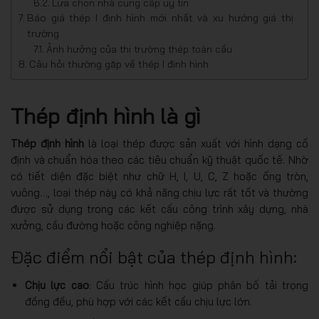
Lựa chọn nhà cung cấp uy tín
Báo giá thép I định hình mới nhất và xu hướng giá thị
trường
Ảnh hưởng của thị trường thép toàn cầu
Câu hỏi thường gặp về thép I định hình
Thép định hình là gì
Thép định hình
là loại thép được sản xuất với hình dạng cố
định và chuẩn hóa theo các tiêu chuẩn kỹ thuật quốc tế. Nhờ
có tiết diện đặc biệt như chữ H, I, U, C, Z hoặc ống tròn,
vuông…, loại thép này có khả năng chịu lực rất tốt và thường
được sử dụng trong các kết cấu công trình xây dựng, nhà
xưởng, cầu đường hoặc công nghiệp nặng.
Đặc điểm nổi bật của thép định hình:
Chịu lực cao
: Cấu trúc hình học giúp phân bố tải trọng
đồng đều, phù hợp với các kết cấu chịu lực lớn.