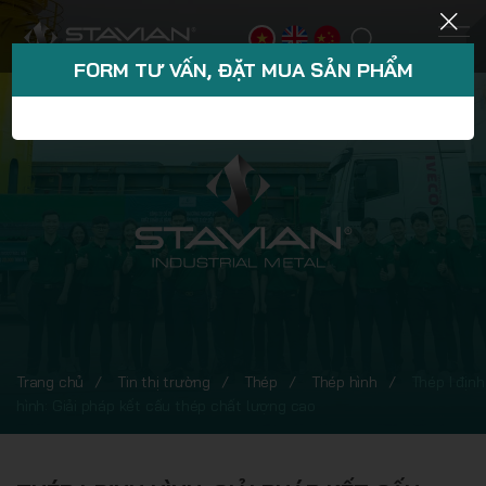
FORM TƯ VẤN, ĐẶT MUA SẢN PHẨM
Trang chủ
Tin thị trường
Thép
Thép hình
Thép I định
hình: Giải pháp kết cấu thép chất lượng cao