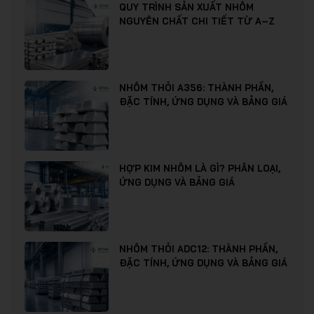
QUY TRÌNH SẢN XUẤT NHÔM
NGUYÊN CHẤT CHI TIẾT TỪ A–Z
NHÔM THỎI A356: THÀNH PHẦN,
ĐẶC TÍNH, ỨNG DỤNG VÀ BẢNG GIÁ
HỢP KIM NHÔM LÀ GÌ? PHÂN LOẠI,
ỨNG DỤNG VÀ BẢNG GIÁ
NHÔM THỎI ADC12: THÀNH PHẦN,
ĐẶC TÍNH, ỨNG DỤNG VÀ BẢNG GIÁ