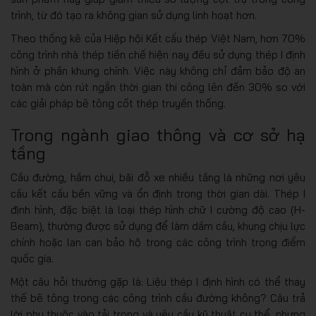
trình, từ đó tạo ra không gian sử dụng linh hoạt hơn.
Theo thống kê của Hiệp hội Kết cấu thép Việt Nam, hơn 70%
công trình nhà thép tiền chế hiện nay đều sử dụng thép I định
hình ở phần khung chính. Việc này không chỉ đảm bảo độ an
toàn mà còn rút ngắn thời gian thi công lên đến 30% so với
các giải pháp bê tông cốt thép truyền thống.
Trong ngành giao thông và cơ sở hạ
tầng
Cầu đường, hầm chui, bãi đỗ xe nhiều tầng là những nơi yêu
cầu kết cấu bền vững và ổn định trong thời gian dài. Thép I
định hình, đặc biệt là loại thép hình chữ I cường độ cao (H-
Beam), thường được sử dụng để làm dầm cầu, khung chịu lực
chính hoặc lan can bảo hộ trong các công trình trọng điểm
quốc gia.
Một câu hỏi thường gặp là: Liệu thép I định hình có thể thay
thế bê tông trong các công trình cầu đường không? Câu trả
lời phụ thuộc vào tải trọng và yêu cầu kỹ thuật cụ thể, nhưng