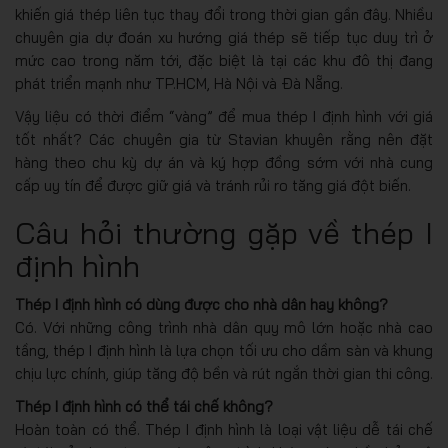
khiến giá thép liên tục thay đổi trong thời gian gần đây. Nhiều
chuyên gia dự đoán xu hướng giá thép sẽ tiếp tục duy trì ở
mức cao trong năm tới, đặc biệt là tại các khu đô thị đang
phát triển mạnh như TP.HCM, Hà Nội và Đà Nẵng.
Vậy liệu có thời điểm “vàng” để mua thép I định hình với giá
tốt nhất? Các chuyên gia từ Stavian khuyên rằng nên đặt
hàng theo chu kỳ dự án và ký hợp đồng sớm với nhà cung
cấp uy tín để được giữ giá và tránh rủi ro tăng giá đột biến.
Câu hỏi thường gặp về thép I
định hình
Thép I định hình có dùng được cho nhà dân hay không?
Có. Với những công trình nhà dân quy mô lớn hoặc nhà cao
tầng, thép I định hình là lựa chọn tối ưu cho dầm sàn và khung
chịu lực chính, giúp tăng độ bền và rút ngắn thời gian thi công.
Thép I định hình có thể tái chế không?
Hoàn toàn có thể. Thép I định hình là loại vật liệu dễ tái chế