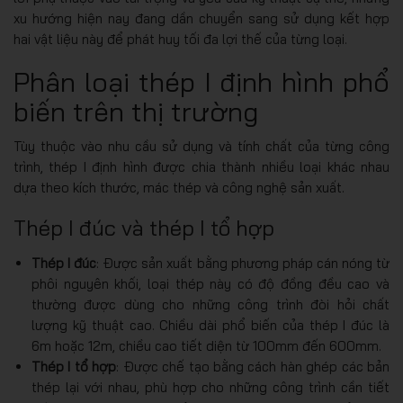
xu hướng hiện nay đang dần chuyển sang sử dụng kết hợp
hai vật liệu này để phát huy tối đa lợi thế của từng loại.
Phân loại thép I định hình phổ
biến trên thị trường
Tùy thuộc vào nhu cầu sử dụng và tính chất của từng công
trình, thép I định hình được chia thành nhiều loại khác nhau
dựa theo kích thước, mác thép và công nghệ sản xuất.
Thép I đúc và thép I tổ hợp
Thép I đúc
: Được sản xuất bằng phương pháp cán nóng từ
phôi nguyên khối, loại thép này có độ đồng đều cao và
thường được dùng cho những công trình đòi hỏi chất
lượng kỹ thuật cao. Chiều dài phổ biến của thép I đúc là
6m hoặc 12m, chiều cao tiết diện từ 100mm đến 600mm.
Thép I tổ hợp
: Được chế tạo bằng cách hàn ghép các bản
thép lại với nhau, phù hợp cho những công trình cần tiết