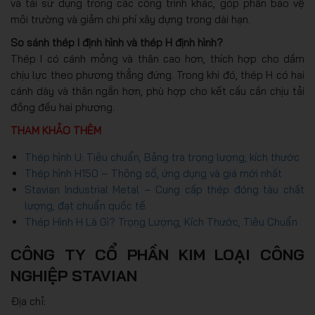
và tái sử dụng trong các công trình khác, góp phần bảo vệ
môi trường và giảm chi phí xây dựng trong dài hạn.
So sánh thép I định hình và thép H định hình?
Thép I có cánh mỏng và thân cao hơn, thích hợp cho dầm
chịu lực theo phương thẳng đứng. Trong khi đó, thép H có hai
cánh dày và thân ngắn hơn, phù hợp cho kết cấu cần chịu tải
đồng đều hai phương.
THAM KHẢO THÊM
Thép hình U: Tiêu chuẩn, Bảng tra trọng lượng, kích thước
Thép hình H150 – Thông số, ứng dụng và giá mới nhất
Stavian Industrial Metal – Cung cấp thép đóng tàu chất
lượng, đạt chuẩn quốc tế
Thép Hình H Là Gì? Trọng Lượng, Kích Thước, Tiêu Chuẩn
CÔNG TY CỔ PHẦN KIM LOẠI CÔNG
NGHIỆP STAVIAN
Địa chỉ: