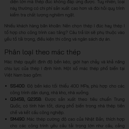
diện lớn mà thép đúc không đáp ứng được. Tuy nhiên, loại
này thường có chi phí sản xuất cao hơn và đòi hỏi quy trình
kiểm tra chất lượng nghiêm ngặt.
Nhiều khách hàng băn khoăn: Nên chọn thép I đúc hay thép I
tổ hợp cho công trình cao tầng? Câu trả lời sẽ phụ thuộc vào
yếu tố tải trọng, điều kiện thi công và ngân sách dự án.
Phân loại theo mác thép
Mác thép quyết định độ bền kéo, giới hạn chảy và khả năng
chịu lực của thép I định hình. Một số mác thép phổ biến tại
Việt Nam bao gồm:
SS400
: Độ bền kéo tối thiểu 400 MPa, phù hợp cho các
công trình dân dụng, nhà kho, nhà xưởng.
Q345B, Q235B
: Được sản xuất theo tiêu chuẩn Trung
Quốc, có tính hàn tốt, dùng phổ biến trong nhà thép tiền
chế và kết cấu công nghiệp.
SM490
: Mác thép cường độ cao của Nhật Bản, thích hợp
cho các công trình yêu cầu tải trọng lớn như cầu, cảng