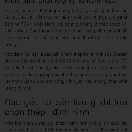
Kiểm định chất lượng nghiêm ngặt
Stavian Industrial Metal áp dụng hệ thống quản lý chất lượng
ISO 9001:2015, kết hợp với tiêu chuẩn ASTM (Mỹ), JIS (Nhật
Bản) và TCVN (Việt Nam), để đánh giá từng lô thép trước khi
xuất xưởng. Các thông số như giới hạn chảy, độ giãn dài, độ
cứng bề mặt và khả năng chịu uốn đều được kiểm tra kỹ
lưỡng.
Một điểm nổi bật là các sản phẩm thép I định hình của Stavian
đều có đầy đủ chứng chỉ CQ (Certificate of Quality) và CO
(Certificate of Origin), minh bạch về xuất xứ và thành phần
hóa học. Điều này giúp các nhà thầu yên tâm trong quá trình
lựa chọn vật tư cho các công trình yêu cầu chứng nhận chất
lượng rõ ràng.
Các yếu tố cần lưu ý khi lựa
chọn thép I định hình
Việc lựa chọn đúng loại thép I định hình không chỉ dựa vào
kích thước hay giá thành mà còn cần xem xét đến hàng loạt