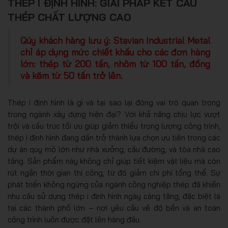
THÉP I ĐỊNH HÌNH: GIẢI PHÁP KẾT CẤU
THÉP CHẤT LƯỢNG CAO
Qúy khách hàng lưu ý: Stavian Industrial Metal
chỉ áp dụng mức chiết khấu cho các đơn hàng
lớn: thép từ 200 tấn, nhôm từ 100 tấn, đồng
và kẽm từ 50 tấn trở lên.
Thép i định hình là gì và tại sao lại đóng vai trò quan trọng
trong ngành xây dựng hiện đại? Với khả năng chịu lực vượt
trội và cấu trúc tối ưu giúp giảm thiểu trọng lượng công trình,
thép i định hình đang dần trở thành lựa chọn ưu tiên trong các
dự án quy mô lớn như nhà xưởng, cầu đường, và tòa nhà cao
tầng. Sản phẩm này không chỉ giúp tiết kiệm vật liệu mà còn
rút ngắn thời gian thi công, từ đó giảm chi phí tổng thể. Sự
phát triển không ngừng của ngành công nghiệp thép đã khiến
nhu cầu sử dụng thép i định hình ngày càng tăng, đặc biệt là
tại các thành phố lớn – nơi yêu cầu về độ bền và an toàn
công trình luôn được đặt lên hàng đầu.