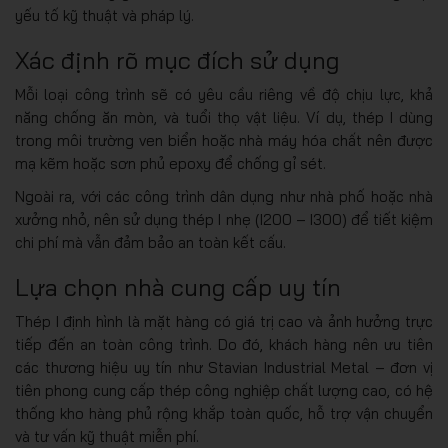
yếu tố kỹ thuật và pháp lý.
Xác định rõ mục đích sử dụng
Mỗi loại công trình sẽ có yêu cầu riêng về độ chịu lực, khả
năng chống ăn mòn, và tuổi thọ vật liệu. Ví dụ, thép I dùng
trong môi trường ven biển hoặc nhà máy hóa chất nên được
mạ kẽm hoặc sơn phủ epoxy để chống gỉ sét.
Ngoài ra, với các công trình dân dụng như nhà phố hoặc nhà
xưởng nhỏ, nên sử dụng thép I nhẹ (I200 – I300) để tiết kiệm
chi phí mà vẫn đảm bảo an toàn kết cấu.
Lựa chọn nhà cung cấp uy tín
Thép I định hình là mặt hàng có giá trị cao và ảnh hưởng trực
tiếp đến an toàn công trình. Do đó, khách hàng nên ưu tiên
các thương hiệu uy tín như Stavian Industrial Metal – đơn vị
tiên phong cung cấp thép công nghiệp chất lượng cao, có hệ
thống kho hàng phủ rộng khắp toàn quốc, hỗ trợ vận chuyển
và tư vấn kỹ thuật miễn phí.