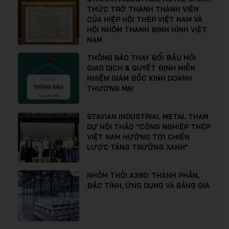
THỨC TRỞ THÀNH THÀNH VIÊN
CỦA HIỆP HỘI THÉP VIỆT NAM VÀ
HỘI NHÔM THANH ĐỊNH HÌNH VIỆT
NAM
THÔNG BÁO THAY ĐỔI ĐẦU MỐI
GIAO DỊCH & QUYẾT ĐỊNH MIỄN
NHIỆM GIÁM ĐỐC KINH DOANH
THƯƠNG MẠI
STAVIAN INDUSTRIAL METAL THAM
DỰ HỘI THẢO “CÔNG NGHIỆP THÉP
VIỆT NAM HƯỚNG TỚI CHIẾN
LƯỢC TĂNG TRƯỞNG XANH”
NHÔM THỎI A380: THÀNH PHẦN,
ĐẶC TÍNH, ỨNG DỤNG VÀ BẢNG GIÁ