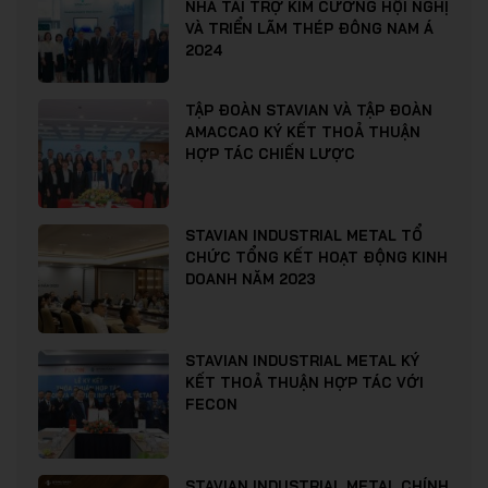
NHÀ TÀI TRỢ KIM CƯƠNG HỘI NGHỊ
VÀ TRIỂN LÃM THÉP ĐÔNG NAM Á
2024
TẬP ĐOÀN STAVIAN VÀ TẬP ĐOÀN
AMACCAO KÝ KẾT THOẢ THUẬN
HỢP TÁC CHIẾN LƯỢC
STAVIAN INDUSTRIAL METAL TỔ
CHỨC TỔNG KẾT HOẠT ĐỘNG KINH
DOANH NĂM 2023
STAVIAN INDUSTRIAL METAL KÝ
KẾT THOẢ THUẬN HỢP TÁC VỚI
FECON
STAVIAN INDUSTRIAL METAL CHÍNH