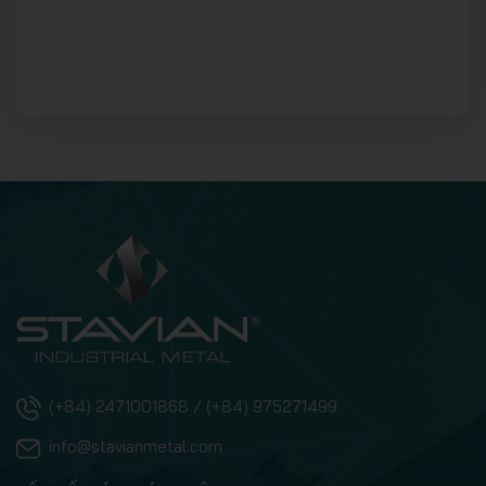
(+84) 2471001868 / (+84) 975271499
info@stavianmetal.com