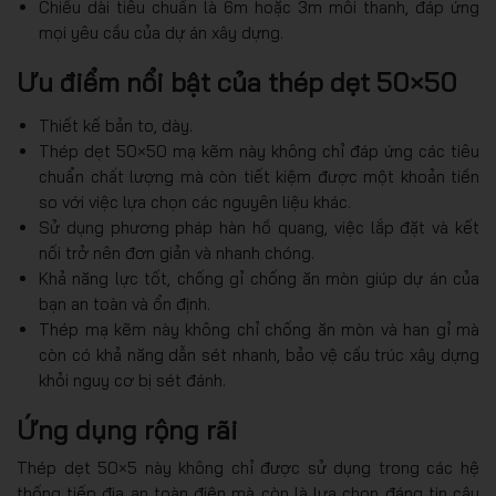
Chiều dài tiêu chuẩn là 6m hoặc 3m mỗi thanh, đáp ứng
mọi yêu cầu của dự án xây dựng.
Ưu điểm nổi bật của thép dẹt 50×50
Thiết kế bản to, dày.
Thép dẹt 50×50 mạ kẽm này không chỉ đáp ứng các tiêu
chuẩn chất lượng mà còn tiết kiệm được một khoản tiền
so với việc lựa chọn các nguyên liệu khác.
Sử dụng phương pháp hàn hồ quang, việc lắp đặt và kết
nối trở nên đơn giản và nhanh chóng.
Khả năng lực tốt, chống gỉ chống ăn mòn giúp dự án của
bạn an toàn và ổn định.
Thép mạ kẽm này không chỉ chống ăn mòn và han gỉ mà
còn có khả năng dẫn sét nhanh, bảo vệ cấu trúc xây dựng
khỏi nguy cơ bị sét đánh.
Ứng dụng rộng rãi
Thép dẹt 50×5 này không chỉ được sử dụng trong các hệ
thống tiếp địa an toàn điện mà còn là lựa chọn đáng tin cậy