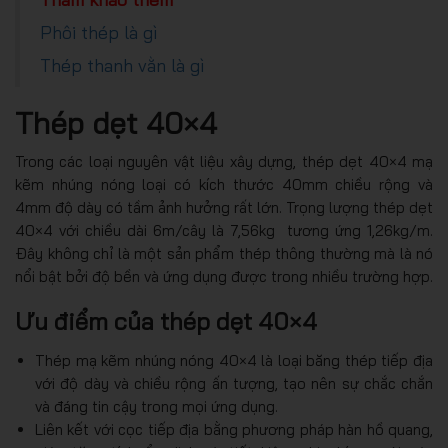
Phôi thép là gì
Thép thanh vằn là gì
Thép dẹt 40×4
Trong các loại nguyên vật liệu xây dựng, thép dẹt 40×4 mạ
kẽm nhúng nóng loại có kích thước 40mm chiều rộng và
4mm độ dày có tầm ảnh hưởng rất lớn. Trọng lượng thép dẹt
40×4 với chiều dài 6m/cây là 7,56kg tương ứng 1,26kg/m.
Đây không chỉ là một sản phẩm thép thông thường mà là nó
nổi bật bởi độ bền và ứng dụng được trong nhiều trường hợp.
Ưu điểm của thép dẹt 40×4
Thép mạ kẽm nhúng nóng 40×4 là loại băng thép tiếp địa
với độ dày và chiều rộng ấn tượng, tạo nên sự chắc chắn
và đáng tin cậy trong mọi ứng dụng.
Liên kết với cọc tiếp địa bằng phương pháp hàn hồ quang,