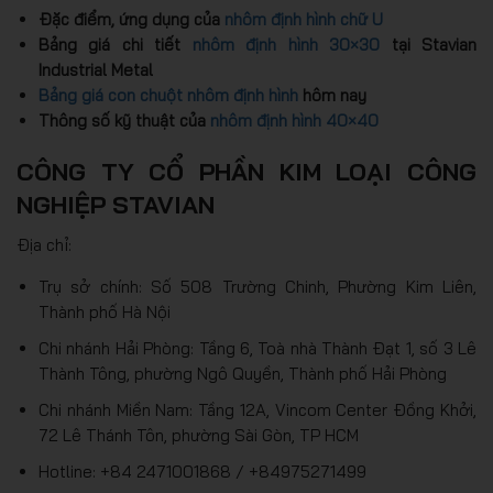
Đặc điểm, ứng dụng của
nhôm định hình chữ U
Bảng giá chi tiết
nhôm định hình 30×30
tại Stavian
Industrial Metal
Bảng giá con chuột nhôm định hình
hôm nay
Thông số kỹ thuật của
nhôm định hình 40×40
CÔNG TY CỔ PHẦN KIM LOẠI CÔNG
NGHIỆP STAVIAN
Địa chỉ:
Trụ sở chính: Số 508 Trường Chinh, Phường Kim Liên,
Thành phố Hà Nội
Chi nhánh Hải Phòng: Tầng 6, Toà nhà Thành Đạt 1, số 3 Lê
Thành Tông, phường Ngô Quyền, Thành phố Hải Phòng
Chi nhánh Miền Nam: Tầng 12A, Vincom Center Đồng Khởi,
72 Lê Thánh Tôn, phường Sài Gòn, TP HCM
Hotline: +84 2471001868 / +84975271499