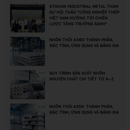
STAVIAN INDUSTRIAL METAL THAM
DỰ HỘI THẢO “CÔNG NGHIỆP THÉP
VIỆT NAM HƯỚNG TỚI CHIẾN
LƯỢC TĂNG TRƯỞNG XANH”
NHÔM THỎI A380: THÀNH PHẦN,
ĐẶC TÍNH, ỨNG DỤNG VÀ BẢNG GIÁ
QUY TRÌNH SẢN XUẤT NHÔM
NGUYÊN CHẤT CHI TIẾT TỪ A–Z
NHÔM THỎI A356: THÀNH PHẦN,
ĐẶC TÍNH, ỨNG DỤNG VÀ BẢNG GIÁ