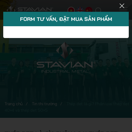
FORM TƯ VẤN, ĐẶT MUA SẢN PHẨM
Trang chủ
Tin thị trường
Thép dẹt là gì? Phân loại thép dẹt
40×4 và thép dẹt 50×5