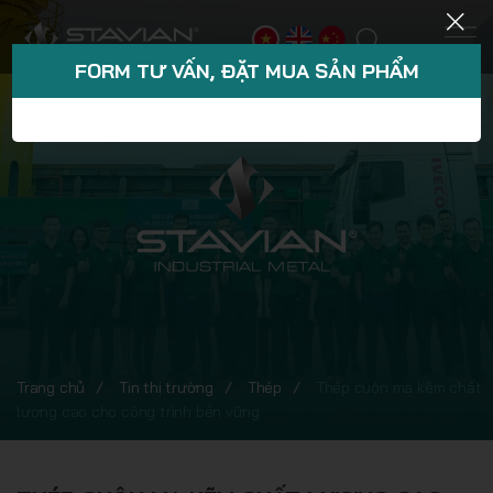
FORM TƯ VẤN, ĐẶT MUA SẢN PHẨM
Trang chủ
Tin thị trường
Thép
Thép cuộn mạ kẽm chất
lượng cao cho công trình bền vững