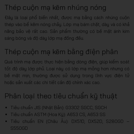
Thép cuộn mạ kẽm nhúng nóng
Đây là loại phổ biến nhất, được mạ bằng cách nhúng cuộn
thép vào bể kẽm nóng chảy. Lớp mạ bám chặt, dày và có khả
năng bảo vệ rất cao. Sản phẩm thường có bề mặt ánh kim
sáng bóng và độ dày lớp mạ đồng đều.
Thép cuộn mạ kẽm bằng điện phân
Quá trình mạ được thực hiện bằng dòng điện, giúp kiểm soát
tốt độ dày lớp phủ. Loại này có lớp mạ mỏng hơn nhưng có
bề mặt mịn, thường được sử dụng trong lĩnh vực điện tử
hoặc sản xuất các chi tiết cần độ chính xác cao.
Phân loại theo tiêu chuẩn kỹ thuật
Tiêu chuẩn JIS (Nhật Bản): G3302 SGCC, SGCH
Tiêu chuẩn ASTM (Hoa Kỳ): A653 CS, A653 SS
Tiêu chuẩn EN (Châu Âu): DX51D, DX52D, S280GD –
S550GD