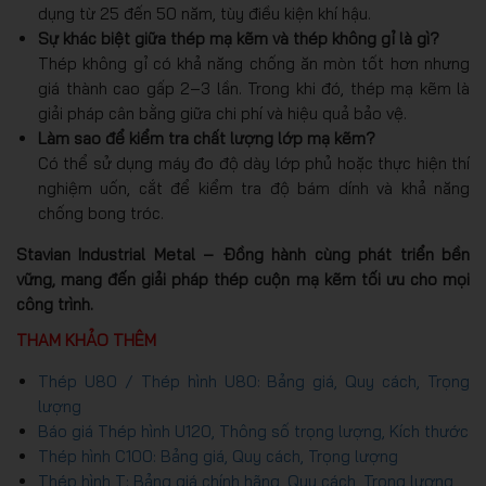
dụng từ 25 đến 50 năm, tùy điều kiện khí hậu.
Sự khác biệt giữa thép mạ kẽm và thép không gỉ là gì?
Thép không gỉ có khả năng chống ăn mòn tốt hơn nhưng
giá thành cao gấp 2–3 lần. Trong khi đó, thép mạ kẽm là
giải pháp cân bằng giữa chi phí và hiệu quả bảo vệ.
Làm sao để kiểm tra chất lượng lớp mạ kẽm?
Có thể sử dụng máy đo độ dày lớp phủ hoặc thực hiện thí
nghiệm uốn, cắt để kiểm tra độ bám dính và khả năng
chống bong tróc.
Stavian Industrial Metal – Đồng hành cùng phát triển bền
vững, mang đến giải pháp thép cuộn mạ kẽm tối ưu cho mọi
công trình.
THAM KHẢO THÊM
Thép U80 / Thép hình U80: Bảng giá, Quy cách, Trọng
lượng
Báo giá Thép hình U120, Thông số trọng lượng, Kích thước
Thép hình C100: Bảng giá, Quy cách, Trọng lượng
Thép hình T: Bảng giá chính hãng, Quy cách, Trọng lượng