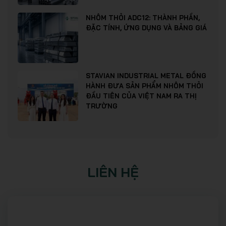
NHÔM THỎI ADC12: THÀNH PHẦN,
ĐẶC TÍNH, ỨNG DỤNG VÀ BẢNG GIÁ
STAVIAN INDUSTRIAL METAL ĐỒNG
HÀNH ĐƯA SẢN PHẨM NHÔM THỎI
ĐẦU TIÊN CỦA VIỆT NAM RA THỊ
TRƯỜNG
LIÊN HỆ