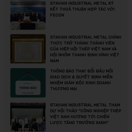
STAVIAN INDUSTRIAL METAL KÝ
KẾT THOẢ THUẬN HỢP TÁC VỚI
FECON
STAVIAN INDUSTRIAL METAL CHÍNH
THỨC TRỞ THÀNH THÀNH VIÊN
CỦA HIỆP HỘI THÉP VIỆT NAM VÀ
HỘI NHÔM THANH ĐỊNH HÌNH VIỆT
NAM
THÔNG BÁO THAY ĐỔI ĐẦU MỐI
GIAO DỊCH & QUYẾT ĐỊNH MIỄN
NHIỆM GIÁM ĐỐC KINH DOANH
THƯƠNG MẠI
STAVIAN INDUSTRIAL METAL THAM
DỰ HỘI THẢO “CÔNG NGHIỆP THÉP
VIỆT NAM HƯỚNG TỚI CHIẾN
LƯỢC TĂNG TRƯỞNG XANH”