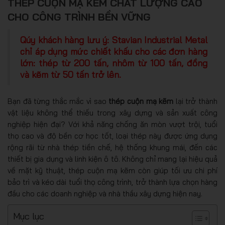
THÉP CUỘN MẠ KẼM CHẤT LƯỢNG CAO
CHO CÔNG TRÌNH BỀN VỮNG
Qúy khách hàng lưu ý: Stavian Industrial Metal
chỉ áp dụng mức chiết khấu cho các đơn hàng
lớn: thép từ 200 tấn, nhôm từ 100 tấn, đồng
và kẽm từ 50 tấn trở lên.
Bạn đã từng thắc mắc vì sao
thép cuộn mạ kẽm
lại trở thành
vật liệu không thể thiếu trong xây dựng và sản xuất công
nghiệp hiện đại? Với khả năng chống ăn mòn vượt trội, tuổi
thọ cao và độ bền cơ học tốt, loại thép này được ứng dụng
rộng rãi từ nhà thép tiền chế, hệ thống khung mái, đến các
thiết bị gia dụng và linh kiện ô tô. Không chỉ mang lại hiệu quả
về mặt kỹ thuật, thép cuộn mạ kẽm còn giúp tối ưu chi phí
bảo trì và kéo dài tuổi thọ công trình, trở thành lựa chọn hàng
đầu cho các doanh nghiệp và nhà thầu xây dựng hiện nay.
Mục lục