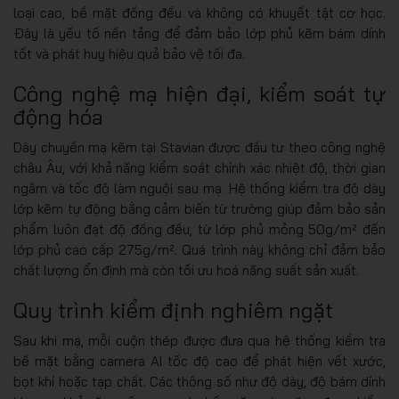
loại cao, bề mặt đồng đều và không có khuyết tật cơ học.
Đây là yếu tố nền tảng để đảm bảo lớp phủ kẽm bám dính
tốt và phát huy hiệu quả bảo vệ tối đa.
Công nghệ mạ hiện đại, kiểm soát tự
động hóa
Dây chuyền mạ kẽm tại Stavian được đầu tư theo công nghệ
châu Âu, với khả năng kiểm soát chính xác nhiệt độ, thời gian
ngâm và tốc độ làm nguội sau mạ. Hệ thống kiểm tra độ dày
lớp kẽm tự động bằng cảm biến từ trường giúp đảm bảo sản
phẩm luôn đạt độ đồng đều, từ lớp phủ mỏng 50g/m² đến
lớp phủ cao cấp 275g/m². Quá trình này không chỉ đảm bảo
chất lượng ổn định mà còn tối ưu hoá năng suất sản xuất.
Quy trình kiểm định nghiêm ngặt
Sau khi mạ, mỗi cuộn thép được đưa qua hệ thống kiểm tra
bề mặt bằng camera AI tốc độ cao để phát hiện vết xước,
bọt khí hoặc tạp chất. Các thông số như độ dày, độ bám dính