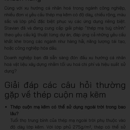
Cùng với xu hướng cá nhân hoá trong ngành công nghiệp,
nhiều đơn vị yêu cầu thép mạ kẽm có độ dày, chiều rộng, màu
sắc và lớp phủ đặc biệt phục vụ các ứng dụng riêng biệt.
Stavian đã và đang cung cấp giải pháp “thép mạ tuỳ chỉnh”
theo yêu cầu kỹ thuật từng dự án, đáp ứng cả những yêu cầu
khắt khe trong các ngành như hàng hải, năng lượng tái tạo,
hoặc công nghiệp hóa dầu.
Doanh nghiệp bạn đã sẵn sàng đón đầu xu hướng cá nhân
hoá vật liệu xây dựng nhằm tối ưu hoá chi phí và hiệu suất sử
dụng?
Giải đáp các câu hỏi thường
gặp về thép cuộn mạ kẽm
Thép cuộn mạ kẽm có thể sử dụng ngoài trời trong bao
lâu?
Tuổi thọ trung bình của thép mạ ngoài trời phụ thuộc vào
độ dày lớp kẽm. Với lớp phủ 275g/m², thép có thể sử