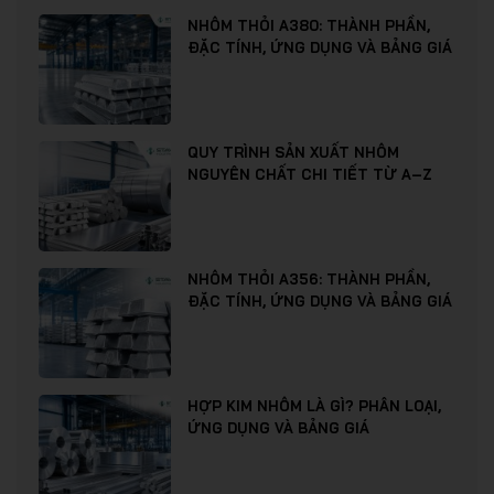
NHÔM THỎI A380: THÀNH PHẦN,
ĐẶC TÍNH, ỨNG DỤNG VÀ BẢNG GIÁ
QUY TRÌNH SẢN XUẤT NHÔM
NGUYÊN CHẤT CHI TIẾT TỪ A–Z
NHÔM THỎI A356: THÀNH PHẦN,
ĐẶC TÍNH, ỨNG DỤNG VÀ BẢNG GIÁ
HỢP KIM NHÔM LÀ GÌ? PHÂN LOẠI,
ỨNG DỤNG VÀ BẢNG GIÁ