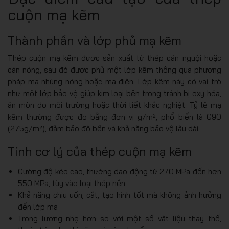
cuộn mạ kẽm
Thành phần và lớp phủ mạ kẽm
Thép cuộn mạ kẽm được sản xuất từ thép cán nguội hoặc
cán nóng, sau đó được phủ một lớp kẽm thông qua phương
pháp mạ nhúng nóng hoặc mạ điện. Lớp kẽm này có vai trò
như một lớp bảo vệ giúp kim loại bên trong tránh bị oxy hóa,
ăn mòn do môi trường hoặc thời tiết khắc nghiệt. Tỷ lệ mạ
kẽm thường được đo bằng đơn vị g/m², phổ biến là G90
(275g/m²), đảm bảo độ bền và khả năng bảo vệ lâu dài.
Tính cơ lý của thép cuộn mạ kẽm
Cường độ kéo cao, thường dao động từ 270 MPa đến hơn
550 MPa, tùy vào loại thép nền
Khả năng chịu uốn, cắt, tạo hình tốt mà không ảnh hưởng
đến lớp mạ
Trọng lượng nhẹ hơn so với một số vật liệu thay thế,