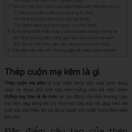
Tiêu chí lựa chọn nhà cung cấp thép cuộn mạ kẽm uy tín
Năng lực sản xuất và cung ứng ổn định
Hệ thống hậu mãi và tư vấn kỹ thuật
Chính sách giá minh bạch và cạnh tranh
Xu hướng phát triển thép cuộn mạ kẽm trong tương lai
Tăng trưởng bền vững gắn liền với xu hướng xanh
Tối ưu hoá theo yêu cầu riêng của khách hàng
Giải đáp các câu hỏi thường gặp về thép cuộn mạ kẽm
Thép cuộn mạ kẽm là gì
Thép cuộn mạ kẽm
là loại thép được sản xuất dưới dạng
cuộn và được phủ một lớp kẽm mỏng trên bề mặt nhằm
chống oxy hóa và ăn mòn
do tác động của môi trường. Lớp
mạ kẽm này đóng vai trò như một lớp bảo vệ, giúp kéo dài
tuổi thọ của thép khi sử dụng ngoài trời hoặc trong điều kiện
ẩm ướt.
Đặc điểm cấu tạo của thép