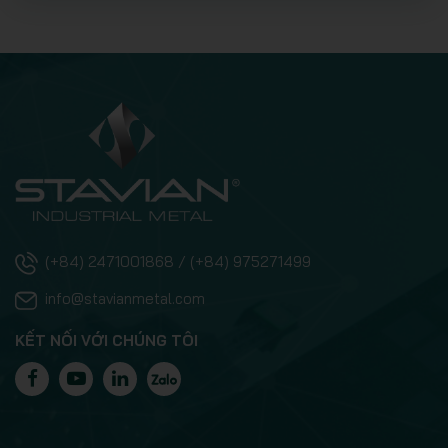
(+84) 2471001868 / (+84) 975271499
info@stavianmetal.com
KẾT NỐI VỚI CHÚNG TÔI