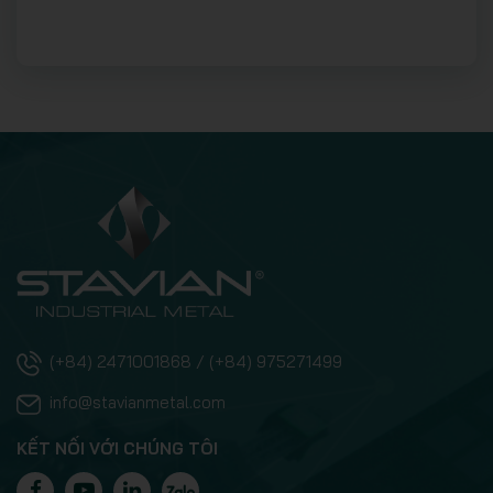
(+84) 2471001868 / (+84) 975271499
info@stavianmetal.com
KẾT NỐI VỚI CHÚNG TÔI