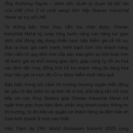
Ông Anthony Payne – Giám đốc Quản lý Quan hệ đối tác
của LME (thứ 2 từ phải sang) đón tiếp Stavian Industrial
Metal tại trụ sở LME
Từ những kiến thức thực tiễn thu nhận được, Stavian
Industrial Metal kỳ vọng từng bước nâng cao năng lực giao
dịch, chủ động xây dựng chiến lược bảo hiểm giá cả tối ưu,
đưa ra mức giá cạnh tranh, minh bạch hơn cho khách hàng.
Việc nắm rõ quy định mới của sàn, bao gồm sự linh hoạt hơn
về bước giá và khối lượng giao dịch, giúp công ty tối ưu hoá
các lệnh đặt mua, đồng thời hỗ trợ khách hàng đa dạng hóa
mục tiêu giá và mức độ rủi ro được kiểm soát hiệu quả.
Đặc biệt, trong bối cảnh thị trường thường xuyên biến động
do yếu tố địa chính trị và kinh tế vĩ mô, khả năng kết nối trực
tiếp với các
Ring Dealers
giúp Stavian Industrial Metal rút
ngắn thời gian thực hiện lệnh, phản ứng nhanh trước thông tin
thị trường, từ đó bảo vệ quyền lợi khách hàng và đảm bảo an
toàn kinh doanh ở mức cao nhất.
Việc tham dự CRU World Aluminium Summit 2025 cùng