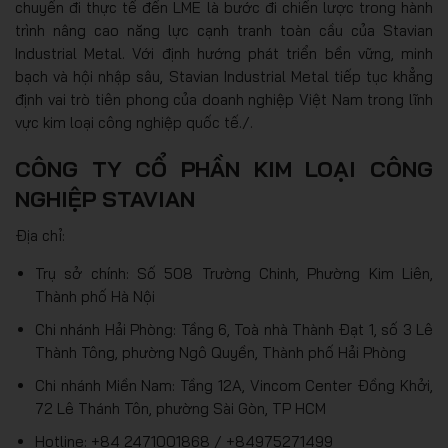
chuyến đi thực tế đến LME là bước đi chiến lược trong hành
trình nâng cao năng lực cạnh tranh toàn cầu của Stavian
Industrial Metal. Với định hướng phát triển bền vững, minh
bạch và hội nhập sâu, Stavian Industrial Metal tiếp tục khẳng
định vai trò tiên phong của doanh nghiệp Việt Nam trong lĩnh
vực kim loại công nghiệp quốc tế./.
CÔNG TY CỔ PHẦN KIM LOẠI CÔNG
NGHIỆP STAVIAN
Địa chỉ:
Trụ sở chính: Số 508 Trường Chinh, Phường Kim Liên,
Thành phố Hà Nội
Chi nhánh Hải Phòng: Tầng 6, Toà nhà Thành Đạt 1, số 3 Lê
Thành Tông, phường Ngô Quyền, Thành phố Hải Phòng
Chi nhánh Miền Nam: Tầng 12A, Vincom Center Đồng Khởi,
72 Lê Thánh Tôn, phường Sài Gòn, TP HCM
Hotline: +84 2471001868 / +84975271499