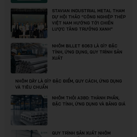
STAVIAN INDUSTRIAL METAL THAM
DỰ HỘI THẢO “CÔNG NGHIỆP THÉP
VIỆT NAM HƯỚNG TỚI CHIẾN
LƯỢC TĂNG TRƯỞNG XANH”
NHÔM BILLET 6063 LÀ GÌ? ĐẶC
TÍNH, ỨNG DỤNG, QUY TRÌNH SẢN
XUẤT
NHÔM DÂY LÀ GÌ? ĐẶC ĐIỂM, QUY CÁCH, ỨNG DỤNG
VÀ TIÊU CHUẨN
NHÔM THỎI A380: THÀNH PHẦN,
ĐẶC TÍNH, ỨNG DỤNG VÀ BẢNG GIÁ
QUY TRÌNH SẢN XUẤT NHÔM