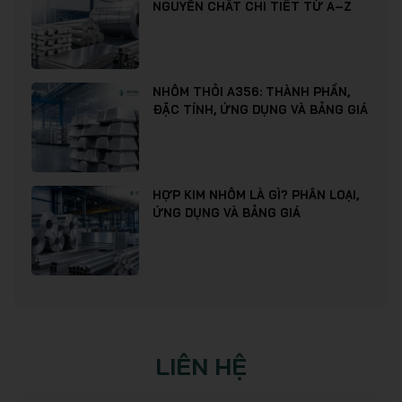
NGUYÊN CHẤT CHI TIẾT TỪ A–Z
NHÔM THỎI A356: THÀNH PHẦN,
ĐẶC TÍNH, ỨNG DỤNG VÀ BẢNG GIÁ
HỢP KIM NHÔM LÀ GÌ? PHÂN LOẠI,
ỨNG DỤNG VÀ BẢNG GIÁ
LIÊN HỆ