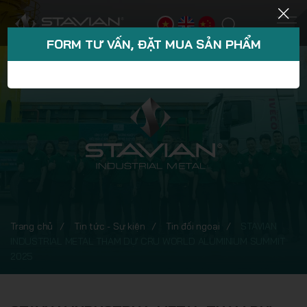
FORM TƯ VẤN, ĐẶT MUA SẢN PHẨM
Trang chủ
Tin tức - Sự kiện
Tin đối ngoại
STAVIAN
INDUSTRIAL METAL THAM DỰ CRU WORLD ALUMINIUM SUMMIT
2025