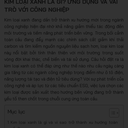
KIM LOẠI XANH LÀ GÌ? ỨNG DỤNG VÀ VAI
TRÒ VỚI CÔNG NGHIỆP
Kim loại xanh đang dần trở thành xu hướng mới trong ngành
công nghiệp hiện đại nhờ khả năng giảm thiểu tác động đến
môi trường và tiềm năng phát triển bền vững. Trong bối cảnh
toàn cầu đang đẩy mạnh các chính sách cắt giảm khí thải
carbon và tìm kiếm nguồn nguyên liệu sạch hơn, loại kim loại
này nổi bật bởi tính thân thiện với môi trường trong suốt
vòng đời khai thác, chế biến và tái sử dụng. Câu hỏi đặt ra là
kim loại xanh có thể đáp ứng như thế nào nhu cầu ngày càng
gia tăng từ các ngành công nghiệp trọng điểm như ô tô điện,
năng lượng tái tạo và điện tử tiêu dùng? Với sự phát triển của
công nghệ và áp lực từ các tiêu chuẩn ESG, việc lựa chọn các
kim loại được sản xuất theo hướng bền vững đang trở thành
yếu tố then chốt trong chuỗi cung ứng toàn cầu.
Mục lục
Kim loại xanh là gì và vì sao trở thành xu hướng toàn