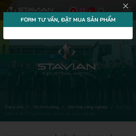
FORM TƯ VẤN, ĐẶT MUA SẢN PHẨM
Trang chủ
Tin thị trường
Kim loại công nghiệp
Kim loại
xanh là gì? Ứng dụng và vai trò với công nghiệp