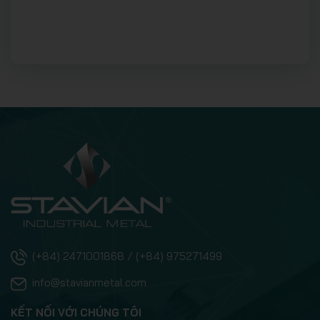
(+84) 2471001868 / (+84) 975271499
info@stavianmetal.com
KẾT NỐI VỚI CHÚNG TÔI