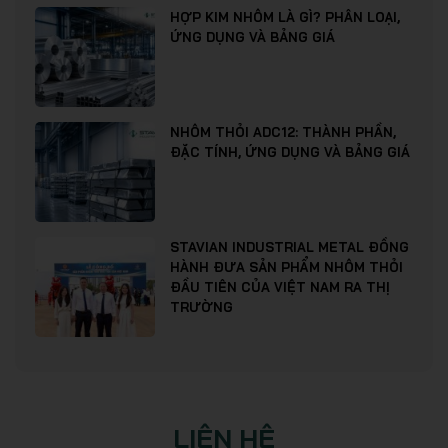
HỢP KIM NHÔM LÀ GÌ? PHÂN LOẠI,
ỨNG DỤNG VÀ BẢNG GIÁ
NHÔM THỎI ADC12: THÀNH PHẦN,
ĐẶC TÍNH, ỨNG DỤNG VÀ BẢNG GIÁ
STAVIAN INDUSTRIAL METAL ĐỒNG
HÀNH ĐƯA SẢN PHẨM NHÔM THỎI
ĐẦU TIÊN CỦA VIỆT NAM RA THỊ
TRƯỜNG
LIÊN HỆ