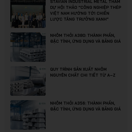
STAVIAN INDUSTRIAL METAL THAM
DỰ HỘI THẢO “CÔNG NGHIỆP THÉP
VIỆT NAM HƯỚNG TỚI CHIẾN
LƯỢC TĂNG TRƯỞNG XANH”
NHÔM THỎI A380: THÀNH PHẦN,
ĐẶC TÍNH, ỨNG DỤNG VÀ BẢNG GIÁ
QUY TRÌNH SẢN XUẤT NHÔM
NGUYÊN CHẤT CHI TIẾT TỪ A–Z
NHÔM THỎI A356: THÀNH PHẦN,
ĐẶC TÍNH, ỨNG DỤNG VÀ BẢNG GIÁ