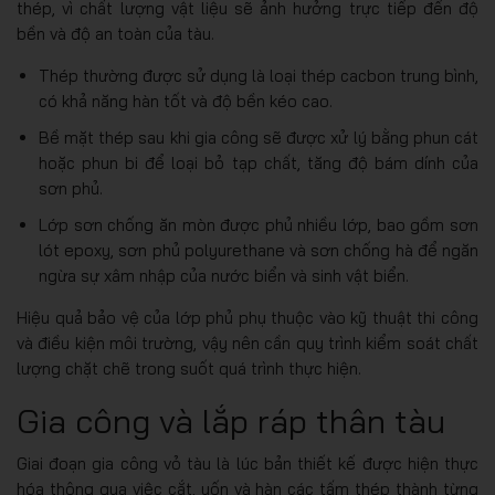
thép, vì chất lượng vật liệu sẽ ảnh hưởng trực tiếp đến độ
bền và độ an toàn của tàu.
Thép thường được sử dụng là loại thép cacbon trung bình,
có khả năng hàn tốt và độ bền kéo cao.
Bề mặt thép sau khi gia công sẽ được xử lý bằng phun cát
hoặc phun bi để loại bỏ tạp chất, tăng độ bám dính của
sơn phủ.
Lớp sơn chống ăn mòn được phủ nhiều lớp, bao gồm sơn
lót epoxy, sơn phủ polyurethane và sơn chống hà để ngăn
ngừa sự xâm nhập của nước biển và sinh vật biển.
Hiệu quả bảo vệ của lớp phủ phụ thuộc vào kỹ thuật thi công
và điều kiện môi trường, vậy nên cần quy trình kiểm soát chất
lượng chặt chẽ trong suốt quá trình thực hiện.
Gia công và lắp ráp thân tàu
Giai đoạn gia công vỏ tàu là lúc bản thiết kế được hiện thực
hóa thông qua việc cắt, uốn và hàn các tấm thép thành từng