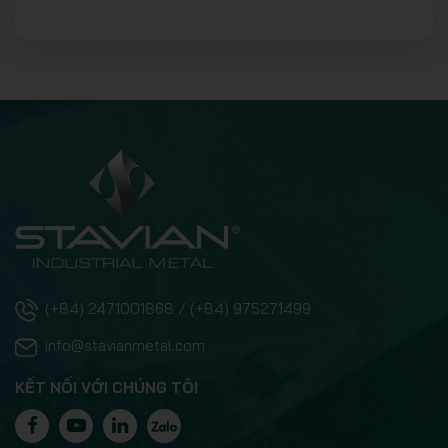
(+84) 2471001868 / (+84) 975271499
info@stavianmetal.com
KẾT NỐI VỚI CHÚNG TÔI