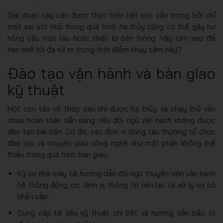
Giai đoạn này cần được thực hiện hết sức cẩn trọng bởi chỉ
một sai sót nhỏ trong quá trình hạ thủy cũng có thể gây hư
hỏng cấu trúc tàu hoặc thiết bị bên trong. Vậy làm sao để
hạn chế tối đa rủi ro trong thời điểm nhạy cảm này?
Đào tạo vận hành và bàn giao
kỹ thuật
Một con tàu vỏ thép sau khi được hạ thủy và chạy thử vẫn
chưa hoàn toàn sẵn sàng nếu đội ngũ vận hành không được
đào tạo bài bản. Do đó, các đơn vị đóng tàu thường tổ chức
đào tạo và chuyển giao công nghệ như một phần không thể
thiếu trong quá trình bàn giao.
Kỹ sư nhà máy sẽ hướng dẫn đội ngũ thuyền viên vận hành
hệ thống động cơ, định vị, thông tin liên lạc và xử lý sự cố
khẩn cấp.
Cung cấp tài liệu kỹ thuật chi tiết và hướng dẫn bảo trì