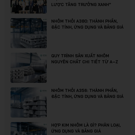
LƯỢC TĂNG TRƯỞNG XANH”
NHÔM THỎI A380: THÀNH PHẦN,
ĐẶC TÍNH, ỨNG DỤNG VÀ BẢNG GIÁ
QUY TRÌNH SẢN XUẤT NHÔM
NGUYÊN CHẤT CHI TIẾT TỪ A–Z
NHÔM THỎI A356: THÀNH PHẦN,
ĐẶC TÍNH, ỨNG DỤNG VÀ BẢNG GIÁ
HỢP KIM NHÔM LÀ GÌ? PHÂN LOẠI,
ỨNG DỤNG VÀ BẢNG GIÁ