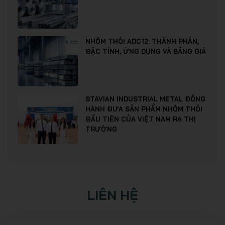
NHÔM THỎI ADC12: THÀNH PHẦN,
ĐẶC TÍNH, ỨNG DỤNG VÀ BẢNG GIÁ
STAVIAN INDUSTRIAL METAL ĐỒNG
HÀNH ĐƯA SẢN PHẨM NHÔM THỎI
ĐẦU TIÊN CỦA VIỆT NAM RA THỊ
TRƯỜNG
LIÊN HỆ