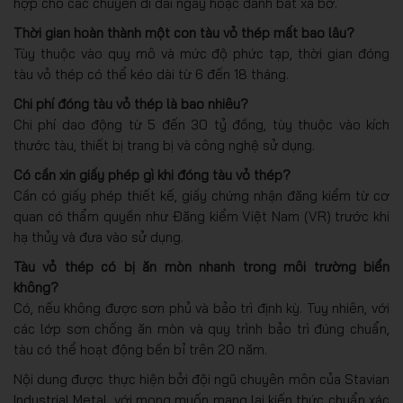
hợp cho các chuyến đi dài ngày hoặc đánh bắt xa bờ.
Thời gian hoàn thành một con tàu vỏ thép mất bao lâu?
Tùy thuộc vào quy mô và mức độ phức tạp, thời gian đóng
tàu vỏ thép có thể kéo dài từ 6 đến 18 tháng.
Chi phí đóng tàu vỏ thép là bao nhiêu?
Chi phí dao động từ 5 đến 30 tỷ đồng, tùy thuộc vào kích
thước tàu, thiết bị trang bị và công nghệ sử dụng.
Có cần xin giấy phép gì khi đóng tàu vỏ thép?
Cần có giấy phép thiết kế, giấy chứng nhận đăng kiểm từ cơ
quan có thẩm quyền như Đăng kiểm Việt Nam (VR) trước khi
hạ thủy và đưa vào sử dụng.
Tàu vỏ thép có bị ăn mòn nhanh trong môi trường biển
không?
Có, nếu không được sơn phủ và bảo trì định kỳ. Tuy nhiên, với
các lớp sơn chống ăn mòn và quy trình bảo trì đúng chuẩn,
tàu có thể hoạt động bền bỉ trên 20 năm.
Nội dung được thực hiện bởi đội ngũ chuyên môn của Stavian
Industrial Metal, với mong muốn mang lại kiến thức chuẩn xác