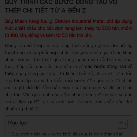
QUY TRÌNH CÁC BƯỚC ĐÓNG TÀU VỎ
THÉP CHI TIẾT TỪ A ĐẾN Z
Qúy khách hàng lưu ý: Stavian Industrial Metal chỉ áp dụng
mức chiết khấu cho các đơn hàng lớn: thép từ 200 tấn, nhôm
từ 100 tấn, đồng và kẽm từ 50 tấn trở lên.
Đóng tàu vỏ thép là một quy trình công nghiệp đòi hỏi kỹ
thuật cao và sự phối hợp chặt chẽ giữa nhiều giai đoạn khác
nhau. Với vai trò thiết yếu trong ngành vận tải biển và khai
thác thủy sản, nhu cầu tìm hiểu rõ về
các bước đóng tàu vỏ
thép
ngày càng gia tăng. Từ khâu thiết kế, chọn vật liệu đến
quy trình lắp ráp và hạ thủy, mỗi bước đều yêu cầu độ chính
xác tuyệt đối để đảm bảo hiệu suất vận hành và độ an toàn
cho tàu. Vậy quá trình này gồm những công đoạn nào và cần
lưu ý điều gì để tạo ra một con tàu vừa bền chắc vừa đạt
chuẩn kỹ thuật?
Mục lục
Quy trình thiết kế – bước khởi đầu quyết định thành bại