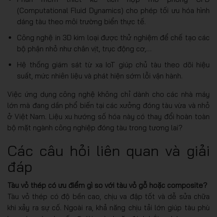
(Computational Fluid Dynamics) cho phép tối ưu hóa hình
dáng tàu theo môi trường biển thực tế.
Công nghệ in 3D kim loại được thử nghiệm để chế tạo các
bộ phận nhỏ như chân vịt, trục động cơ,…
Hệ thống giám sát từ xa IoT giúp chủ tàu theo dõi hiệu
suất, mức nhiên liệu và phát hiện sớm lỗi vận hành.
Việc ứng dụng công nghệ không chỉ dành cho các nhà máy
lớn mà đang dần phổ biến tại các xưởng đóng tàu vừa và nhỏ
ở Việt Nam. Liệu xu hướng số hóa này có thay đổi hoàn toàn
bộ mặt ngành công nghiệp đóng tàu trong tương lai?
Các câu hỏi liên quan và giải
đáp
Tàu vỏ thép có ưu điểm gì so với tàu vỏ gỗ hoặc composite?
Tàu vỏ thép có độ bền cao, chịu va đập tốt và dễ sửa chữa
khi xảy ra sự cố. Ngoài ra, khả năng chịu tải lớn giúp tàu phù