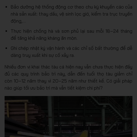
Bảo dưỡng hệ thống động cơ theo chu kỳ khuyến cáo của
nhà sản xuất: thay dầu, vệ sinh lọc gió, kiểm tra trục truyền
động,…
Thực hiện chống hà và sơn phủ lại sau mỗi 18–24 tháng
để tăng khả năng kháng ăn mòn.
Ghi chép nhật ký vận hành và các chỉ số bất thường để dễ
dàng truy xuất khi sự cố xảy ra.
Nhiều đơn vị khai thác tàu cá hiện nay vẫn chưa thực hiện đầy
đủ các quy trình bảo trì này, dẫn đến tuổi thọ tàu giảm chỉ
còn 10–12 năm thay vì 20–25 năm như thiết kế. Có giải pháp
nào giúp tối ưu bảo trì mà vẫn tiết kiệm chi phí?