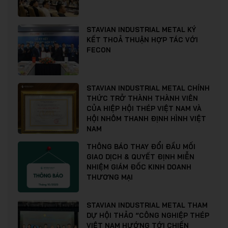
STAVIAN INDUSTRIAL METAL KÝ
KẾT THOẢ THUẬN HỢP TÁC VỚI
FECON
STAVIAN INDUSTRIAL METAL CHÍNH
THỨC TRỞ THÀNH THÀNH VIÊN
CỦA HIỆP HỘI THÉP VIỆT NAM VÀ
HỘI NHÔM THANH ĐỊNH HÌNH VIỆT
NAM
THÔNG BÁO THAY ĐỔI ĐẦU MỐI
GIAO DỊCH & QUYẾT ĐỊNH MIỄN
NHIỆM GIÁM ĐỐC KINH DOANH
THƯƠNG MẠI
STAVIAN INDUSTRIAL METAL THAM
DỰ HỘI THẢO “CÔNG NGHIỆP THÉP
VIỆT NAM HƯỚNG TỚI CHIẾN