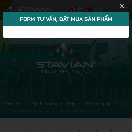
FORM TƯ VẤN, ĐẶT MUA SẢN PHẨM
Trang chủ
Tin thị trường
Thép
Thép đóng tàu
Quy
trình các bước đóng tàu vỏ thép chi tiết từ A đến Z