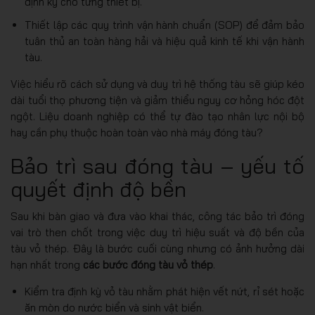
định kỳ cho từng thiết bị.
Thiết lập các quy trình vận hành chuẩn (SOP) để đảm bảo
tuân thủ an toàn hàng hải và hiệu quả kinh tế khi vận hành
tàu.
Việc hiểu rõ cách sử dụng và duy trì hệ thống tàu sẽ giúp kéo
dài tuổi thọ phương tiện và giảm thiểu nguy cơ hỏng hóc đột
ngột. Liệu doanh nghiệp có thể tự đào tạo nhân lực nội bộ
hay cần phụ thuộc hoàn toàn vào nhà máy đóng tàu?
Bảo trì sau đóng tàu – yếu tố
quyết định độ bền
Sau khi bàn giao và đưa vào khai thác, công tác bảo trì đóng
vai trò then chốt trong việc duy trì hiệu suất và độ bền của
tàu vỏ thép. Đây là bước cuối cùng nhưng có ảnh hưởng dài
hạn nhất trong
các bước đóng tàu vỏ thép
.
Kiểm tra định kỳ vỏ tàu nhằm phát hiện vết nứt, rỉ sét hoặc
ăn mòn do nước biển và sinh vật biển.