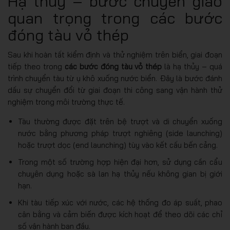
Hạ thủy – bước chuyển giao
quan trọng trong các bước
đóng tàu vỏ thép
Sau khi hoàn tất kiểm định và thử nghiệm trên biển, giai đoạn
tiếp theo trong
các bước đóng tàu vỏ thép
là hạ thủy – quá
trình chuyển tàu từ ụ khô xuống nước biển. Đây là bước đánh
dấu sự chuyển đổi từ giai đoạn thi công sang vận hành thử
nghiệm trong môi trường thực tế.
Tàu thường được đặt trên bệ trượt và di chuyển xuống
nước bằng phương pháp trượt nghiêng (side launching)
hoặc trượt dọc (end launching) tùy vào kết cấu bến cảng.
Trong một số trường hợp hiện đại hơn, sử dụng cần cẩu
chuyên dụng hoặc sà lan hạ thủy nếu không gian bị giới
hạn.
Khi tàu tiếp xúc với nước, các hệ thống đo áp suất, phao
cân bằng và cảm biến được kích hoạt để theo dõi các chỉ
số vận hành ban đầu.