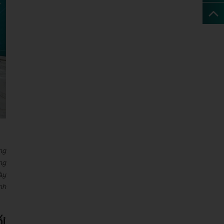
ng
ng
ày
nh
i