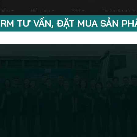
phẩm
Giải pháp
ESG
Tin tức & sự kiện
RM TƯ VẤN, ĐẶT MUA SẢN P