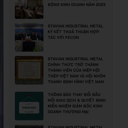
ĐỘNG KINH DOANH NĂM 2023
STAVIAN INDUSTRIAL METAL
KÝ KẾT THOẢ THUẬN HỢP
TÁC VỚI FECON
STAVIAN INDUSTRIAL METAL
CHÍNH THỨC TRỞ THÀNH
THÀNH VIÊN CỦA HIỆP HỘI
THÉP VIỆT NAM VÀ HỘI NHÔM
THANH ĐỊNH HÌNH VIỆT NAM
THÔNG BÁO THAY ĐỔI ĐẦU
MỐI GIAO DỊCH & QUYẾT ĐỊNH
MIỄN NHIỆM GIÁM ĐỐC KINH
DOANH THƯƠNG MẠI
STAVIAN INDUSTRIAL METAL