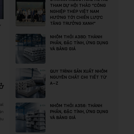
THAM DỰ HỘI THẢO “CÔNG
NGHIỆP THÉP VIỆT NAM
HƯỚNG TỚI CHIẾN LƯỢC
TĂNG TRƯỞNG XANH”
ợ
NHÔM THỎI A380: THÀNH
PHẦN, ĐẶC TÍNH, ỨNG DỤNG
VÀ BẢNG GIÁ
QUY TRÌNH SẢN XUẤT NHÔM
NGUYÊN CHẤT CHI TIẾT TỪ
A–Z
 ở
al
NHÔM THỎI A356: THÀNH
ận
PHẦN, ĐẶC TÍNH, ỨNG DỤNG
VÀ BẢNG GIÁ
ệu