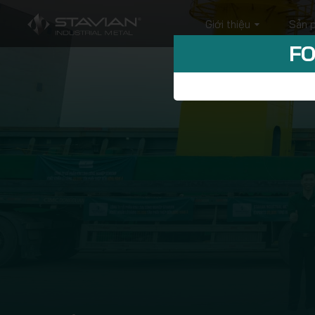
Giới thiệu
Sản 
FO