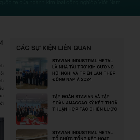
 quốc tế của ngành kim loại công nghiệp Việt Nam
M
CÁC SỰ KIỆN LIÊN QUAN
STAVIAN INDUSTRIAL METAL
ch
LÀ NHÀ TÀI TRỢ KIM CƯƠNG
ối
HỘI NGHỊ VÀ TRIỂN LÃM THÉP
ĐÔNG NAM Á 2024
nh
ểu
ợc
TẬP ĐOÀN STAVIAN VÀ TẬP
ới
ĐOÀN AMACCAO KÝ KẾT THOẢ
THUẬN HỢP TÁC CHIẾN LƯỢC
STAVIAN INDUSTRIAL METAL
TỔ CHỨC TỔNG KẾT HOẠT