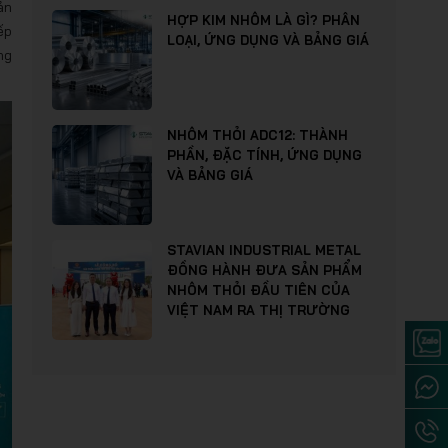
ản
HỢP KIM NHÔM LÀ GÌ? PHÂN
ếp
LOẠI, ỨNG DỤNG VÀ BẢNG GIÁ
ng
NHÔM THỎI ADC12: THÀNH
PHẦN, ĐẶC TÍNH, ỨNG DỤNG
VÀ BẢNG GIÁ
STAVIAN INDUSTRIAL METAL
ĐỒNG HÀNH ĐƯA SẢN PHẨM
NHÔM THỎI ĐẦU TIÊN CỦA
VIỆT NAM RA THỊ TRƯỜNG