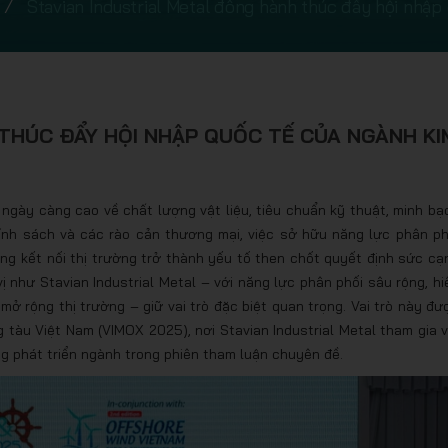
Stavian Industrial Metal đồng hành thúc đẩy hội nhập
THÚC ĐẨY HỘI NHẬP QUỐC TẾ CỦA NGÀNH KI
ngày càng cao về chất lượng vật liệu, tiêu chuẩn kỹ thuật, minh bạ
hính sách và các rào cản thương mại, việc sở hữu năng lực phân ph
ng kết nối thị trường trở thành yếu tố then chốt quyết định sức cạ
 như Stavian Industrial Metal – với năng lực phân phối sâu rộng, hi
ở rộng thị trường – giữ vai trò đặc biệt quan trọng. Vai trò này đư
g tàu Việt Nam (VIMOX 2025), nơi Stavian Industrial Metal tham gia v
ng phát triển ngành trong phiên tham luận chuyên đề.