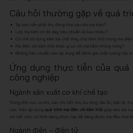
Câu hỏi thường gặp về quá trì
Tại sao cần phải thụ động hóa sau khi mạ kẽm?
Lớp mạ kẽm có độ dày tiêu chuẩn là bao nhiêu?
Có thể sử dụng kẽm tái chế thay cho kẽm thỏi trong mạ điệ
Mạ điện với kẽm thỏi khác gì so với mạ kẽm nhúng nóng?
Những tiêu chuẩn nào áp dụng để đánh giá chất lượng lớp 
Ứng dụng thực tiễn của quá t
công nghiệp
Ngành sản xuất cơ khí chế tạo
Trong lĩnh vực cơ khí, các chi tiết như bu-lông, đai ốc, bản lề,
cao. Việc áp dụng
quá trình mạ điện với kẽm thỏi
giúp kéo dài tuổ
chi tiết nhỏ, có hình dạng phức tạp dễ dàng được mạ đều nhờ kh
Ngành điện – điện tử