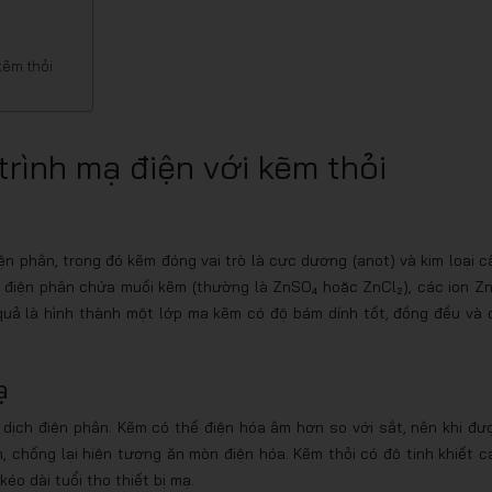
 kẽm thỏi
rình mạ điện với kẽm thỏi
n phân, trong đó kẽm đóng vai trò là cực dương (anot) và kim loại c
h điện phân chứa muối kẽm (thường là ZnSO₄ hoặc ZnCl₂), các ion Zn
 quả là hình thành một lớp mạ kẽm có độ bám dính tốt, đồng đều và 
ạ
dịch điện phân. Kẽm có thế điện hóa âm hơn so với sắt, nên khi đư
, chống lại hiện tượng ăn mòn điện hóa. Kẽm thỏi có độ tinh khiết c
 dài tuổi thọ thiết bị mạ.