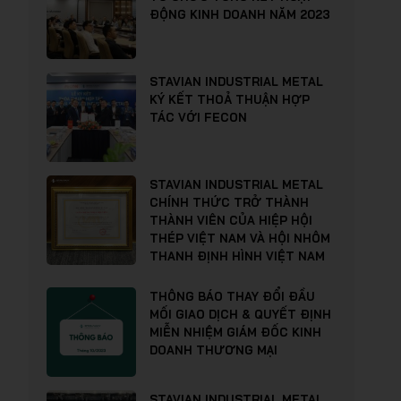
ĐỘNG KINH DOANH NĂM 2023
STAVIAN INDUSTRIAL METAL
KÝ KẾT THOẢ THUẬN HỢP
TÁC VỚI FECON
STAVIAN INDUSTRIAL METAL
CHÍNH THỨC TRỞ THÀNH
THÀNH VIÊN CỦA HIỆP HỘI
THÉP VIỆT NAM VÀ HỘI NHÔM
THANH ĐỊNH HÌNH VIỆT NAM
THÔNG BÁO THAY ĐỔI ĐẦU
MỐI GIAO DỊCH & QUYẾT ĐỊNH
MIỄN NHIỆM GIÁM ĐỐC KINH
DOANH THƯƠNG MẠI
STAVIAN INDUSTRIAL METAL