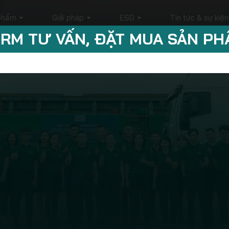
phẩm
Giải pháp
ESG
Tin tức & sự kiện
RM TƯ VẤN, ĐẶT MUA SẢN P