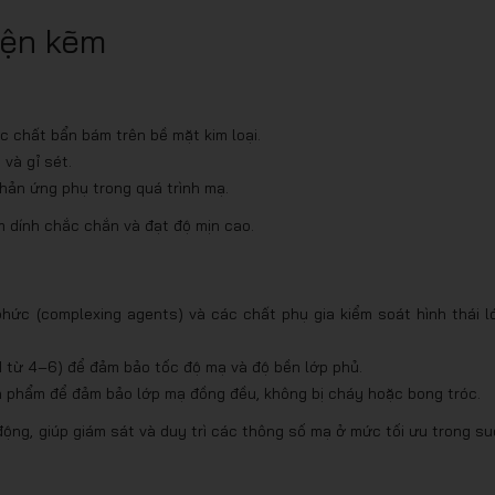
iện kẽm
c chất bẩn bám trên bề mặt kim loại.
 và gỉ sét.
hản ứng phụ trong quá trình mạ.
m dính chắc chắn và đạt độ mịn cao.
hức (complexing agents) và các chất phụ gia kiểm soát hình thái l
H từ 4–6) để đảm bảo tốc độ mạ và độ bền lớp phủ.
n phẩm để đảm bảo lớp mạ đồng đều, không bị cháy hoặc bong tróc.
động, giúp giám sát và duy trì các thông số mạ ở mức tối ưu trong su