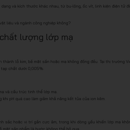
dạng và kích thước khác nhau, từ bu-lông, ốc vít, linh kiện điện tử đ
 vật liệu và ngành công nghiệp không?
chất lượng lớp mạ
 thành lỗ kim, bề mặt sần hoặc mạ không đồng đều. Tại thị trường Vi
i tạp chất dưới 0,005%.
ạ và cấu trúc tinh thể lớp mạ.
g khi pH quá cao làm giảm khả năng kết tủa của ion kẽm.
 sắc hoặc vị trí gần cực âm, trong khi dòng yếu khiến lớp mạ khô
 bề mặt sản phẩm là bước không thể bỏ qua.