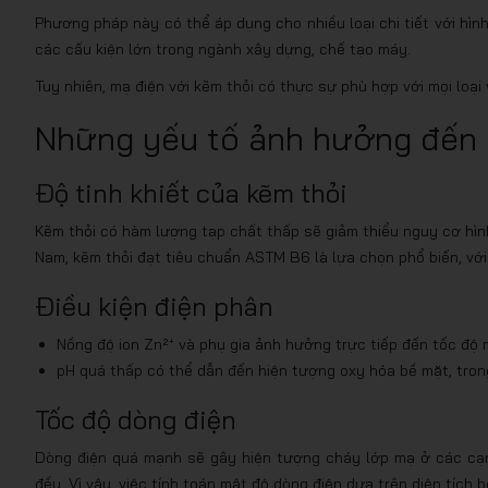
Phương pháp này có thể áp dụng cho nhiều loại chi tiết với hình 
các cấu kiện lớn trong ngành xây dựng, chế tạo máy.
Tuy nhiên, mạ điện với kẽm thỏi có thực sự phù hợp với mọi loại
Những yếu tố ảnh hưởng đến 
Độ tinh khiết của kẽm thỏi
Kẽm thỏi có hàm lượng tạp chất thấp sẽ giảm thiểu nguy cơ hình
Nam, kẽm thỏi đạt tiêu chuẩn ASTM B6 là lựa chọn phổ biến, vớ
Điều kiện điện phân
Nồng độ ion Zn²⁺ và phụ gia ảnh hưởng trực tiếp đến tốc độ m
pH quá thấp có thể dẫn đến hiện tượng oxy hóa bề mặt, tron
Tốc độ dòng điện
Dòng điện quá mạnh sẽ gây hiện tượng cháy lớp mạ ở các cạnh
đều. Vì vậy, việc tính toán mật độ dòng điện dựa trên diện tích