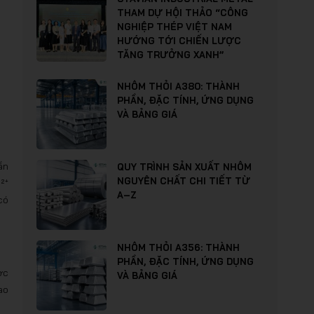
THAM DỰ HỘI THẢO “CÔNG
NGHIỆP THÉP VIỆT NAM
HƯỚNG TỚI CHIẾN LƯỢC
TĂNG TRƯỞNG XANH”
NHÔM THỎI A380: THÀNH
PHẦN, ĐẶC TÍNH, ỨNG DỤNG
VÀ BẢNG GIÁ
ần
QUY TRÌNH SẢN XUẤT NHÔM
NGUYÊN CHẤT CHI TIẾT TỪ
²⁺
A–Z
có
NHÔM THỎI A356: THÀNH
PHẦN, ĐẶC TÍNH, ỨNG DỤNG
ợc
VÀ BẢNG GIÁ
ao