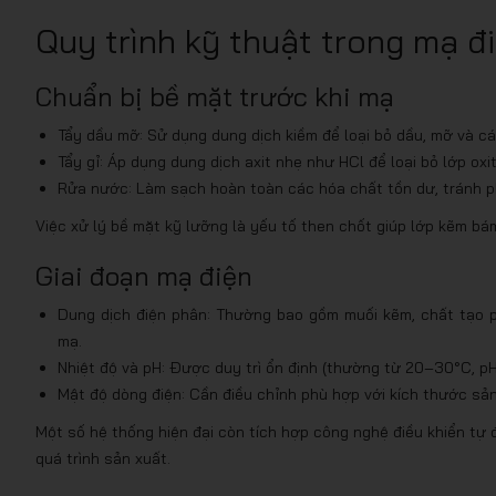
Quy trình kỹ thuật trong mạ đ
Chuẩn bị bề mặt trước khi mạ
Tẩy dầu mỡ: Sử dụng dung dịch kiềm để loại bỏ dầu, mỡ và cá
Tẩy gỉ: Áp dụng dung dịch axit nhẹ như HCl để loại bỏ lớp oxit
Rửa nước: Làm sạch hoàn toàn các hóa chất tồn dư, tránh p
Việc xử lý bề mặt kỹ lưỡng là yếu tố then chốt giúp lớp kẽm bá
Giai đoạn mạ điện
Dung dịch điện phân: Thường bao gồm muối kẽm, chất tạo p
mạ.
Nhiệt độ và pH: Được duy trì ổn định (thường từ 20–30°C, p
Mật độ dòng điện: Cần điều chỉnh phù hợp với kích thước sả
Một số hệ thống hiện đại còn tích hợp công nghệ điều khiển tự 
quá trình sản xuất.