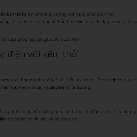
 trên bề mặt kẽm nhằm tăng cường khả năng chống ăn mòn.
bằng không khí nóng, sau đó tiến hành kiểm tra độ dày lớp mạ, độ b
chất lượng lớp mạ đạt yêu cầu quốc tế?
ạ điện với kẽm thỏi
rường oxy hóa như hơi ẩm, muối biển, axit nhẹ… Theo nghiên cứu c
năm tùy theo độ dày và điều kiện môi trường.
ể tùy chỉnh màu sắc thông qua các bước thụ động hóa. Điều này gi
ện tử, cơ khí chính xác, và đồ gia dụng.