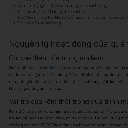
Lựa chọn nguyên liệu và nhà cung cấp kẽm thỏi uy tín
Tiêu chuẩn chất lượng cho kẽm thỏi
Stavian Industrial Metal – Đối tác chiến lược về nguyên liệu
Giải đáp câu hỏi mở rộng
Nguyên lý hoạt động của quá t
Cơ chế điện hóa trong mạ kẽm
Quá trình mạ điện với
kẽm thỏi
hoạt động dựa trên nguyên lý điệ
mạ là cực âm (catot). Khi dòng điện một chiều đi qua dung dịc
sẽ di chuyển đến cực âm và kết tủa trên bề mặt vật liệu. Kết
khả năng chống ăn mòn cao.
Vai trò của kẽm thỏi trong quá trình m
Kẽm thỏi được sử dụng làm nguồn cung cấp ion Zn²⁺ cho dung 
mạ lên bề mặt sắt hoặc thép, nó sẽ đóng vai trò bảo vệ hy sinh
thường đạt trên 99,995% nhằm đảm bảo chất lượng lớp mạ và kéo