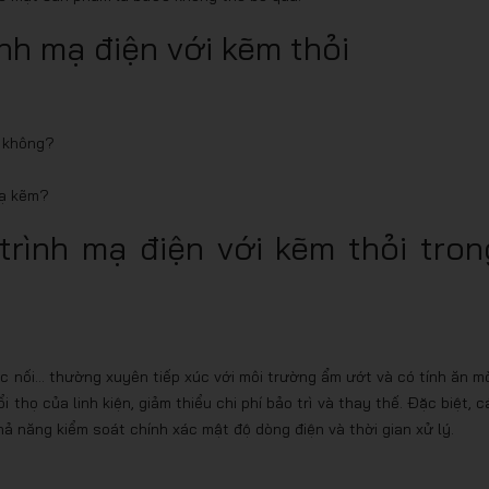
nh mạ điện với kẽm thỏi
n không?
mạ kẽm?
rình mạ điện với kẽm thỏi tron
 trục nối… thường xuyên tiếp xúc với môi trường ẩm ướt và có tính ăn m
i thọ của linh kiện, giảm thiểu chi phí bảo trì và thay thế. Đặc biệt, c
ả năng kiểm soát chính xác mật độ dòng điện và thời gian xử lý.