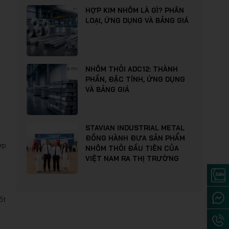
HỢP KIM NHÔM LÀ GÌ? PHÂN
LOẠI, ỨNG DỤNG VÀ BẢNG GIÁ
NHÔM THỎI ADC12: THÀNH
PHẦN, ĐẶC TÍNH, ỨNG DỤNG
VÀ BẢNG GIÁ
STAVIAN INDUSTRIAL METAL
ĐỒNG HÀNH ĐƯA SẢN PHẨM
ớp
NHÔM THỎI ĐẦU TIÊN CỦA
VIỆT NAM RA THỊ TRƯỜNG
ốt