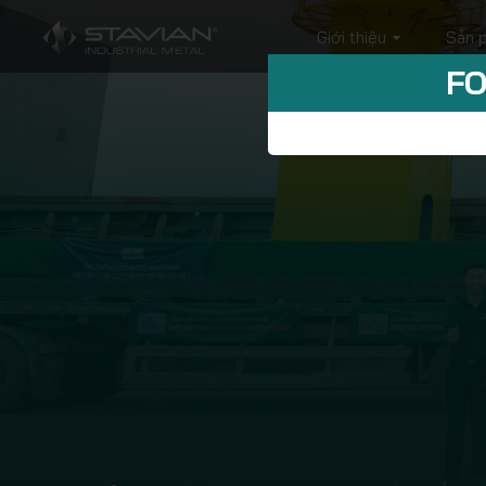
Giới thiệu
Sản 
FO