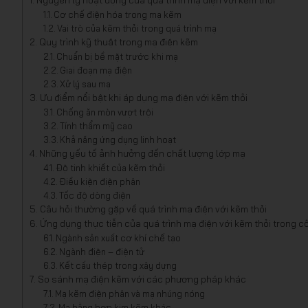
Nguyên lý hoạt động của quá trình mạ điện với kẽm thỏi
Cơ chế điện hóa trong mạ kẽm
Vai trò của kẽm thỏi trong quá trình mạ
Quy trình kỹ thuật trong mạ điện kẽm
Chuẩn bị bề mặt trước khi mạ
Giai đoạn mạ điện
Xử lý sau mạ
Ưu điểm nổi bật khi áp dụng mạ điện với kẽm thỏi
Chống ăn mòn vượt trội
Tính thẩm mỹ cao
Khả năng ứng dụng linh hoạt
Những yếu tố ảnh hưởng đến chất lượng lớp mạ
Độ tinh khiết của kẽm thỏi
Điều kiện điện phân
Tốc độ dòng điện
Câu hỏi thường gặp về quá trình mạ điện với kẽm thỏi
Ứng dụng thực tiễn của quá trình mạ điện với kẽm thỏi trong c
Ngành sản xuất cơ khí chế tạo
Ngành điện – điện tử
Kết cấu thép trong xây dựng
So sánh mạ điện kẽm với các phương pháp khác
Mạ kẽm điện phân và mạ nhúng nóng
Mạ bằng hợp kim kẽm khác