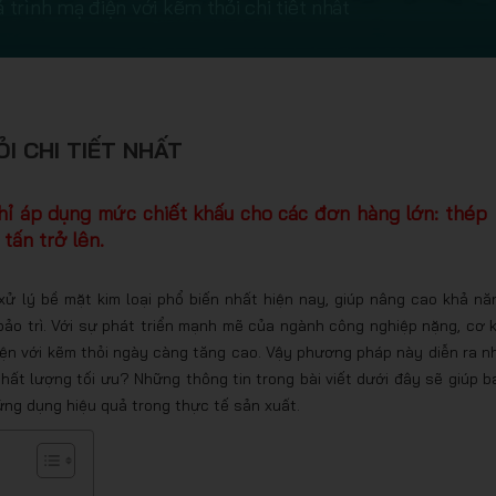
 trình mạ điện với kẽm thỏi chi tiết nhất
ỎI CHI TIẾT NHẤT
chỉ áp dụng mức chiết khấu cho các đơn hàng lớn: thép
tấn trở lên.
xử lý bề mặt kim loại phổ biến nhất hiện nay, giúp nâng cao khả nă
bảo trì. Với sự phát triển mạnh mẽ của ngành công nghiệp nặng, cơ k
điện với kẽm thỏi ngày càng tăng cao. Vậy phương pháp này diễn ra n
hất lượng tối ưu? Những thông tin trong bài viết dưới đây sẽ giúp b
ứng dụng hiệu quả trong thực tế sản xuất.