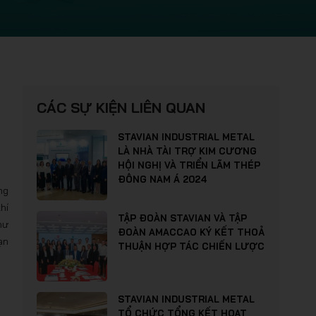
CÁC SỰ KIỆN LIÊN QUAN
STAVIAN INDUSTRIAL METAL
LÀ NHÀ TÀI TRỢ KIM CƯƠNG
HỘI NGHỊ VÀ TRIỂN LÃM THÉP
ĐÔNG NAM Á 2024
ng
hí
TẬP ĐOÀN STAVIAN VÀ TẬP
hư
ĐOÀN AMACCAO KÝ KẾT THOẢ
ạn
THUẬN HỢP TÁC CHIẾN LƯỢC
STAVIAN INDUSTRIAL METAL
TỔ CHỨC TỔNG KẾT HOẠT