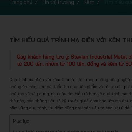
Trang chủ
Tin thị trường
Kẽm
Tìm hiểu quá
TÌM HIỂU QUÁ TRÌNH MẠ ĐIỆN VỚI KẼM TH
Qúy khách hàng lưu ý: Stavian Industrial Metal 
từ 200 tấn, nhôm từ 100 tấn, đồng và kẽm từ 50 
Quá trình mạ điện với kẽm thỏi là một trong những công nghệ 
chống ăn mòn, kéo dài tuổi thọ cho sản phẩm và tối ưu chi phí 
chế tạo và xây dựng, nhu cầu tìm hiểu rõ hơn về quá trình mạ 
thế nào, cần những yếu tố kỹ thuật gì để đảm bảo lớp mạ đạt c
nắm vững quy trình, ưu điểm cũng như các yếu tố cần lưu ý để 
Mục lục