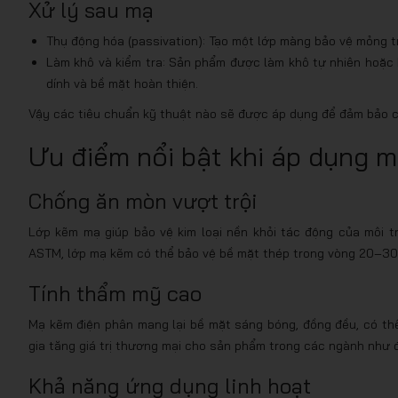
Xử lý sau mạ
Thụ động hóa (passivation): Tạo một lớp màng bảo vệ mỏng
Làm khô và kiểm tra: Sản phẩm được làm khô tự nhiên hoặc 
dính và bề mặt hoàn thiện.
Vậy các tiêu chuẩn kỹ thuật nào sẽ được áp dụng để đảm bảo 
Ưu điểm nổi bật khi áp dụng m
Chống ăn mòn vượt trội
Lớp kẽm mạ giúp bảo vệ kim loại nền khỏi tác động của môi t
ASTM, lớp mạ kẽm có thể bảo vệ bề mặt thép trong vòng 20–30 
Tính thẩm mỹ cao
Mạ kẽm điện phân mang lại bề mặt sáng bóng, đồng đều, có th
gia tăng giá trị thương mại cho sản phẩm trong các ngành như đi
Khả năng ứng dụng linh hoạt