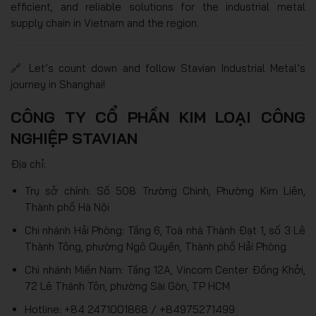
efficient, and reliable solutions for the industrial metal
supply chain in Vietnam and the region.
🔗 Let’s count down and follow Stavian Industrial Metal’s
journey in Shanghai!
CÔNG TY CỔ PHẦN KIM LOẠI CÔNG
NGHIỆP STAVIAN
Địa chỉ:
Trụ sở chính: Số 508 Trường Chinh, Phường Kim Liên,
Thành phố Hà Nội
Chi nhánh Hải Phòng: Tầng 6, Toà nhà Thành Đạt 1, số 3 Lê
Thành Tông, phường Ngô Quyền, Thành phố Hải Phòng
Chi nhánh Miền Nam: Tầng 12A, Vincom Center Đồng Khởi,
72 Lê Thánh Tôn, phường Sài Gòn, TP HCM
Hotline: +84 2471001868 / +84975271499