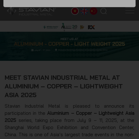
FORM TƯ VẤN, ĐẶT MUA SẢN PHẨM
MEET STAVIAN INDUSTRIAL METAL AT
ALUMINIUM – COPPER – LIGHTWEIGHT
ASIA 2025
Stavian Industrial Metal is pleased to announce its
participation in the
Aluminium – Copper – Lightweight Asia
2025
series, taking place from July 9 – 11, 2025, at the
Shanghai World Expo Exhibition and Convention Center,
China. This is one of Asia’s largest trade events in the non-