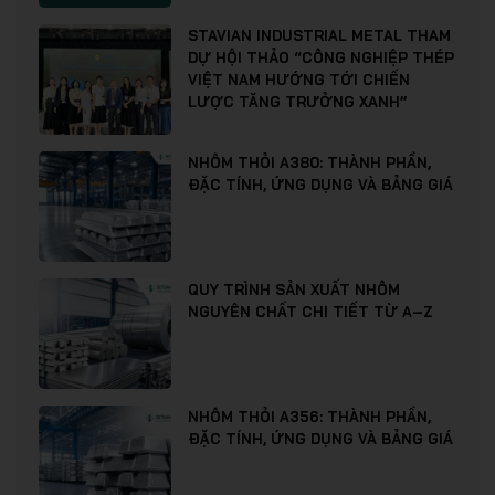
STAVIAN INDUSTRIAL METAL THAM
DỰ HỘI THẢO “CÔNG NGHIỆP THÉP
VIỆT NAM HƯỚNG TỚI CHIẾN
LƯỢC TĂNG TRƯỞNG XANH”
NHÔM THỎI A380: THÀNH PHẦN,
ĐẶC TÍNH, ỨNG DỤNG VÀ BẢNG GIÁ
QUY TRÌNH SẢN XUẤT NHÔM
NGUYÊN CHẤT CHI TIẾT TỪ A–Z
NHÔM THỎI A356: THÀNH PHẦN,
ĐẶC TÍNH, ỨNG DỤNG VÀ BẢNG GIÁ