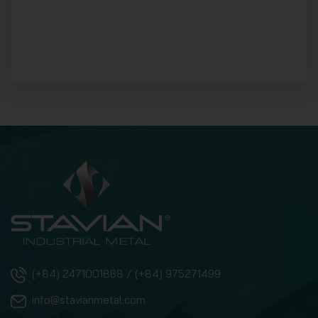
(+84) 2471001868 / (+84) 975271499
info@stavianmetal.com