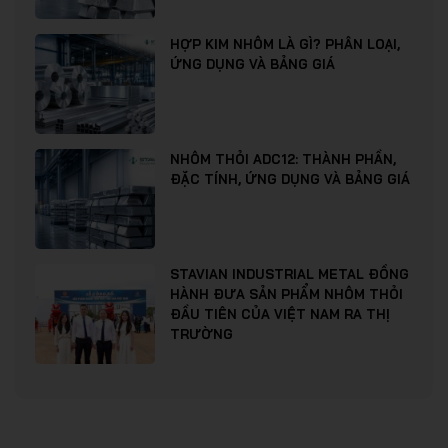
HỢP KIM NHÔM LÀ GÌ? PHÂN LOẠI,
ỨNG DỤNG VÀ BẢNG GIÁ
NHÔM THỎI ADC12: THÀNH PHẦN,
ĐẶC TÍNH, ỨNG DỤNG VÀ BẢNG GIÁ
STAVIAN INDUSTRIAL METAL ĐỒNG
HÀNH ĐƯA SẢN PHẨM NHÔM THỎI
ĐẦU TIÊN CỦA VIỆT NAM RA THỊ
TRƯỜNG