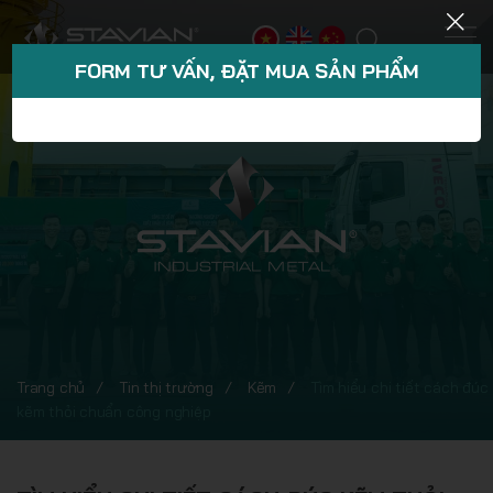
FORM TƯ VẤN, ĐẶT MUA SẢN PHẨM
Trang chủ
Tin thị trường
Kẽm
Tìm hiểu chi tiết cách đúc
kẽm thỏi chuẩn công nghiệp