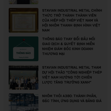
STAVIAN INDUSTRIAL METAL CHÍNH
THỨC TRỞ THÀNH THÀNH VIÊN
CỦA HIỆP HỘI THÉP VIỆT NAM VÀ
HỘI NHÔM THANH ĐỊNH HÌNH VIỆT
NAM
THÔNG BÁO THAY ĐỔI ĐẦU MỐI
GIAO DỊCH & QUYẾT ĐỊNH MIỄN
NHIỆM GIÁM ĐỐC KINH DOANH
THƯƠNG MẠI
STAVIAN INDUSTRIAL METAL THAM
DỰ HỘI THẢO “CÔNG NGHIỆP THÉP
VIỆT NAM HƯỚNG TỚI CHIẾN
LƯỢC TĂNG TRƯỞNG XANH”
NHÔM THỎI A380: THÀNH PHẦN,
ĐẶC TÍNH, ỨNG DỤNG VÀ BẢNG GIÁ