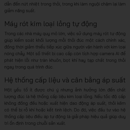
dẫn đến nứt nhiệt trong thỏi, trong khi làm nguội chậm lại làm
giảm năng suất.
Máy rót kim loại lỏng tự động
Trong các nhà máy quy mô lớn, việc sử dụng máy rót tự động
giúp kiểm soát khối lượng mỗi thỏi đúc một cách chính xác,
đồng thời giảm thiểu tiếp xúc giữa người vận hành với kim loại
nóng chảy. Một số thiết bị cao cấp còn tích hợp camera AI để
phát hiện lỗi như tràn khuôn, bọt khí hay tạp chất trong thỏi
ngay trong quá trình đúc.
Hệ thống cấp liệu và cân bằng áp suất
Một yếu tố ít được chú ý nhưng ảnh hưởng lớn đến chất
lượng đúc là hệ thống cấp liệu kim loại lỏng. Nếu tốc độ cấp
không đồng đều hoặc xuất hiện dao động áp suất, thỏi kẽm
có thể bị rỗ khí hoặc kết tinh lệch. Do đó, việc đầu tư vào hệ
thống cấp liệu điều áp tự động là giải pháp hiệu quả giúp duy
trì ổn định trong chuỗi sản xuất.