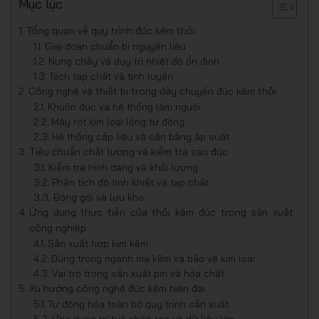
Mục lục
Tổng quan về quy trình đúc kẽm thỏi
Giai đoạn chuẩn bị nguyên liệu
Nung chảy và duy trì nhiệt độ ổn định
Tách tạp chất và tinh luyện
Công nghệ và thiết bị trong dây chuyền đúc kẽm thỏi
Khuôn đúc và hệ thống làm nguội
Máy rót kim loại lỏng tự động
Hệ thống cấp liệu và cân bằng áp suất
Tiêu chuẩn chất lượng và kiểm tra sau đúc
Kiểm tra hình dạng và khối lượng
Phân tích độ tinh khiết và tạp chất
Đóng gói và lưu kho
Ứng dụng thực tiễn của thỏi kẽm đúc trong sản xuất
công nghiệp
Sản xuất hợp kim kẽm
Dùng trong ngành mạ kẽm và bảo vệ kim loại
Vai trò trong sản xuất pin và hóa chất
Xu hướng công nghệ đúc kẽm hiện đại
Tự động hóa toàn bộ quy trình sản xuất
Ứng dụng trí tuệ nhân tạo và dữ liệu lớn