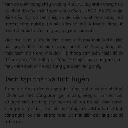
Kẽm có điểm nóng chảy khoảng 419,5°C, tuy nhiên trong thực
tế, nhiệt độ nấu chảy thường dao động từ 500–550°C nhằm
đảm bảo tốc độ tan chảy và dễ kiểm soát hơn trong môi
trường công nghiệp. Lò nấu kẽm có thể là loại lò đứng, lò
điện trở hoặc lò cảm ứng tùy quy mô sản xuất.
Việc duy trì nhiệt độ ổn định trong suốt quá trình là điều kiện
tiên quyết để tránh hiện tượng tái kết tinh không đồng đều
hoặc tách lớp trong thỏi đúc. Hệ thống cảm biến nhiệt độ đa
điểm và bộ điều khiển tự động PLC hiện nay cho phép nhà
máy kiểm soát chính xác từng giai đoạn nung chảy.
Tách tạp chất và tinh luyện
Trong giai đoạn kẽm ở trạng thái lỏng, bọt xỉ và tạp chất sẽ
nổi lên bề mặt. Công đoạn gạn xỉ bằng xẻng chịu nhiệt hoặc
sử dụng chất trợ lắng (flocculant) sẽ loại bỏ các thành phần
không mong muốn. Một số hệ thống hiện đại còn tích hợp
công nghệ lọc chân không hoặc lọc tĩnh điện để nâng cao độ
tinh khiết.