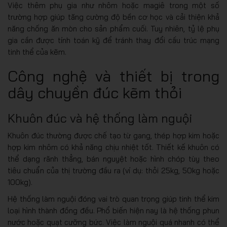
Việc thêm phụ gia như nhôm hoặc magiê trong một số
trường hợp giúp tăng cường độ bền cơ học và cải thiện khả
năng chống ăn mòn cho sản phẩm cuối. Tuy nhiên, tỷ lệ phụ
gia cần được tính toán kỹ để tránh thay đổi cấu trúc mạng
tinh thể của kẽm.
Công nghệ và thiết bị trong
dây chuyền đúc kẽm thỏi
Khuôn đúc và hệ thống làm nguội
Khuôn đúc thường được chế tạo từ gang, thép hợp kim hoặc
hợp kim nhôm có khả năng chịu nhiệt tốt. Thiết kế khuôn có
thể dạng rãnh thẳng, bán nguyệt hoặc hình chóp tùy theo
tiêu chuẩn của thị trường đầu ra (ví dụ: thỏi 25kg, 50kg hoặc
100kg).
Hệ thống làm nguội đóng vai trò quan trọng giúp tinh thể kim
loại hình thành đồng đều. Phổ biến hiện nay là hệ thống phun
nước hoặc quạt cưỡng bức. Việc làm nguội quá nhanh có thể