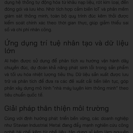
dụng hệ thống tự động hóa từ khâu nạp liệu, rót kim loại, đến
đóng gói và lưu kho. Nhờ tích hợp cảm biến IoT và phần mềm
giám sát thông minh, toàn bộ quy trình đúc kẽm thỏi được
kiểm soát chính xác theo thời gian thực, giúp giảm thiểu sai
số và chi phí nhân công.
Ứng dụng trí tuệ nhân tạo và dữ liệu
lớn
AI hiện được sử dụng để phân tích xu hướng vận hành dây
chuyền đúc, dự đoán khả năng phát sinh lỗi trong sản phẩm
và tối ưu hóa nhiệt lượng tiêu thụ. Dữ liệu sản xuất được lưu
trữ và phân tích để đưa ra các đề xuất cải tiến liên tục, góp
phần xây dựng mô hình “nhà máy luyện kim thông minh” theo
tiêu chuẩn quốc tế.
Giải pháp thân thiện môi trường
Cùng với định hướng phát triển bền vững, các doanh nghiệp
như Stavian Industrial Metal đang đẩy mạnh nghiên cứu công
nghệ tái chế kẽm từ phế liệu, tận dụng xỉ kẽm làm nguyên