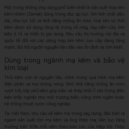
Một trong những ứng dụng phổ biến nhất là sản xuất hợp kim
kẽm-nhôm (Zamak) dùng trong đúc áp lực. Với tính chất dẻo
dai, chịu lực tốt và khả năng chống ăn mòn, hợp kim từ thỏi
kẽm được sử dụng rộng rãi trong vỏ máy, tay nắm cửa, linh
kiện ô tô và thiết bị gia dụng. Nhu cầu thị trường nội địa và
quốc tế đối với các dòng hợp kim kẽm cao cấp đang tăng
mạnh, đòi hỏi nguồn nguyên liệu đầu vào ổn định và tinh khiết.
Dùng trong ngành mạ kẽm và bảo vệ
kim loại
Thỏi kẽm còn là nguyên liệu chính trong quá trình mạ kẽm
điện phân và mạ nhúng nóng. Nhờ khả năng chống ăn mòn
vượt trội, lớp phủ kẽm giúp bảo vệ thép khỏi rỉ sét trong điều
kiện khắc nghiệt như môi trường biển, công trình ngầm hoặc
hệ thống thoát nước công nghiệp.
Tại Việt Nam, nhu cầu về kẽm mạ trong xây dựng, đặc biệt là
ngành sản xuất tôn mạ kẽm và ống thép mạ, liên tục tăng
trưởng trên 10% mỗi năm theo báo cáo của Hiệp hội Thép