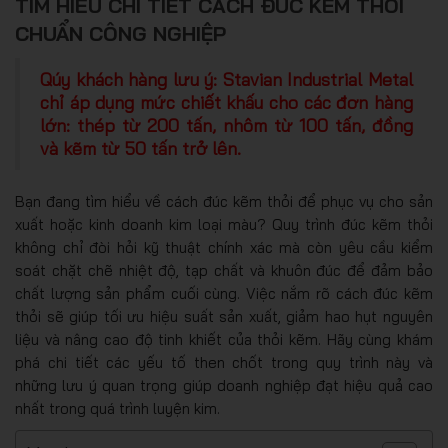
TÌM HIỂU CHI TIẾT CÁCH ĐÚC KẼM THỎI
CHUẨN CÔNG NGHIỆP
Qúy khách hàng lưu ý: Stavian Industrial Metal
chỉ áp dụng mức chiết khấu cho các đơn hàng
lớn: thép từ 200 tấn, nhôm từ 100 tấn, đồng
và kẽm từ 50 tấn trở lên.
Bạn đang tìm hiểu về cách đúc kẽm thỏi để phục vụ cho sản
xuất hoặc kinh doanh kim loại màu? Quy trình đúc kẽm thỏi
không chỉ đòi hỏi kỹ thuật chính xác mà còn yêu cầu kiểm
soát chặt chẽ nhiệt độ, tạp chất và khuôn đúc để đảm bảo
chất lượng sản phẩm cuối cùng. Việc nắm rõ cách đúc kẽm
thỏi sẽ giúp tối ưu hiệu suất sản xuất, giảm hao hụt nguyên
liệu và nâng cao độ tinh khiết của thỏi kẽm. Hãy cùng khám
phá chi tiết các yếu tố then chốt trong quy trình này và
những lưu ý quan trọng giúp doanh nghiệp đạt hiệu quả cao
nhất trong quá trình luyện kim.