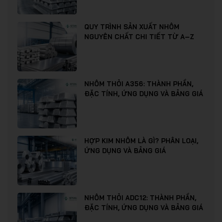
QUY TRÌNH SẢN XUẤT NHÔM
NGUYÊN CHẤT CHI TIẾT TỪ A–Z
NHÔM THỎI A356: THÀNH PHẦN,
ĐẶC TÍNH, ỨNG DỤNG VÀ BẢNG GIÁ
HỢP KIM NHÔM LÀ GÌ? PHÂN LOẠI,
ỨNG DỤNG VÀ BẢNG GIÁ
NHÔM THỎI ADC12: THÀNH PHẦN,
ĐẶC TÍNH, ỨNG DỤNG VÀ BẢNG GIÁ