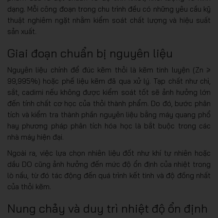
dạng. Mỗi công đoạn trong chu trình đều có những yêu cầu kỹ
thuật nghiêm ngặt nhằm kiểm soát chất lượng và hiệu suất
sản xuất.
Giai đoạn chuẩn bị nguyên liệu
Nguyên liệu chính để đúc kẽm thỏi là kẽm tinh luyện (Zn ≥
99,995%) hoặc phế liệu kẽm đã qua xử lý. Tạp chất như chì,
sắt, cadimi nếu không được kiểm soát tốt sẽ ảnh hưởng lớn
đến tính chất cơ học của thỏi thành phẩm. Do đó, bước phân
tích và kiểm tra thành phần nguyên liệu bằng máy quang phổ
hay phương pháp phân tích hóa học là bắt buộc trong các
nhà máy hiện đại.
Ngoài ra, việc lựa chọn nhiên liệu đốt như khí tự nhiên hoặc
dầu DO cũng ảnh hưởng đến mức độ ổn định của nhiệt trong
lò nấu, từ đó tác động đến quá trình kết tinh và độ đồng nhất
của thỏi kẽm.
Nung chảy và duy trì nhiệt độ ổn định