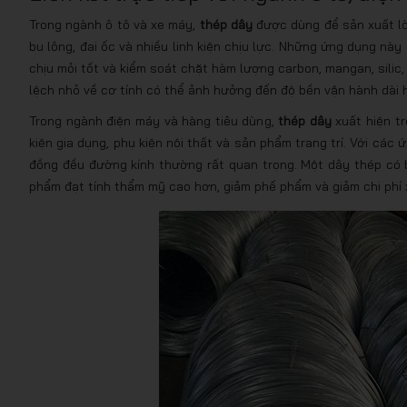
Trong ngành ô tô và xe máy,
thép dây
được dùng để sản xuất lò 
bu lông, đai ốc và nhiều linh kiện chịu lực. Những ứng dụng này 
chịu mỏi tốt và kiểm soát chặt hàm lượng carbon, mangan, silic
lệch nhỏ về cơ tính có thể ảnh hưởng đến độ bền vận hành dài 
Trong ngành điện máy và hàng tiêu dùng,
thép dây
xuất hiện tro
kiện gia dụng, phụ kiện nội thất và sản phẩm trang trí. Với cá
đồng đều đường kính thường rất quan trọng. Một dây thép có b
phẩm đạt tính thẩm mỹ cao hơn, giảm phế phẩm và giảm chi phí x