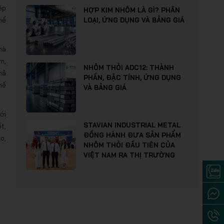
ép
HỢP KIM NHÔM LÀ GÌ? PHÂN
hể
LOẠI, ỨNG DỤNG VÀ BẢNG GIÁ
hà
m,
NHÔM THỎI ADC12: THÀNH
hả
PHẦN, ĐẶC TÍNH, ỨNG DỤNG
hế
VÀ BẢNG GIÁ
ới
STAVIAN INDUSTRIAL METAL
t,
ĐỒNG HÀNH ĐƯA SẢN PHẨM
o,
NHÔM THỎI ĐẦU TIÊN CỦA
VIỆT NAM RA THỊ TRƯỜNG