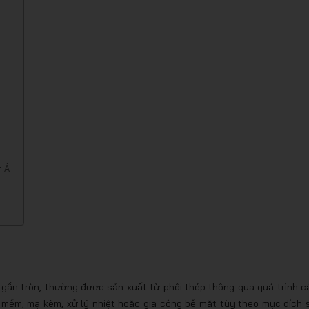
m Á
c gần tròn, thường được sản xuất từ phôi thép thông qua quá trình c
ủ mềm, mạ kẽm, xử lý nhiệt hoặc gia công bề mặt tùy theo mục đích 