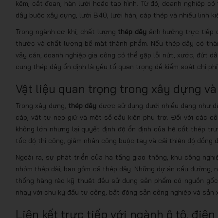
kẽm, cắt đoạn, hàn lưới hoặc tạo hình. Từ đó, doanh nghiệp có t
dây buộc xây dựng, lưới B40, lưới hàn, cáp thép và nhiều linh ki
Trong ngành cơ khí, chất lượng
thép dây
ảnh hưởng trực tiếp đế
thước và chất lượng bề mặt thành phẩm. Nếu thép dây có thàn
vảy cán, doanh nghiệp gia công có thể gặp lỗi nứt, xước, đứt d
cung thép dây ổn định là yếu tố quan trọng để kiểm soát chi phí
Vật liệu quan trọng trong xây dựng và
Trong xây dựng,
thép dây
được sử dụng dưới nhiều dạng như dây
cáp, vật tư neo giữ và một số cấu kiện phụ trợ. Đối với các cô
không lớn nhưng lại quyết định độ ổn định của hệ cốt thép trư
tốc độ thi công, giảm nhân công buộc tay và cải thiện độ đồng 
Ngoài ra, sự phát triển của hạ tầng giao thông, khu công nghiệ
nhóm thép dài, bao gồm cả thép dây. Những dự án cầu đường, nhà 
thống hàng rào kỹ thuật đều sử dụng sản phẩm có nguồn gố
nhạy với chu kỳ đầu tư công, bất động sản công nghiệp và sản 
Liên kết trực tiếp với ngành ô tô, điệ