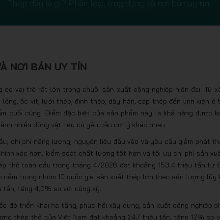
Thép dây là gì? Phân loại, ứng dụng và nơi bán uy tín
À NƠI BÁN UY TÍN
có vai trò rất lớn trong chuỗi sản xuất công nghiệp hiện đại. Từ x
ông, ốc vít, lưới thép, đinh thép, dây hàn, cáp thép đến linh kiện ô t
ẩm cuối cùng. Điểm đặc biệt của sản phẩm này là khả năng được k
thành nhiều dòng vật liệu có yêu cầu cơ lý khác nhau.
, chi phí năng lượng, nguyên liệu đầu vào và yêu cầu giảm phát thả
ính xác hơn, kiểm soát chất lượng tốt hơn và tối ưu chi phí sản xuấ
ép thô toàn cầu trong tháng 4/2026 đạt khoảng 153,4 triệu tấn từ 
m nằm trong nhóm 10 quốc gia sản xuất thép lớn theo sản lượng lũy 
 tấn, tăng 4,0% so với cùng kỳ.
ốc độ triển khai hạ tầng, phục hồi xây dựng, sản xuất công nghiệp p
ợng thép thô của Việt Nam đạt khoảng 24,7 triệu tấn, tăng 12% so v