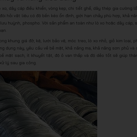
xo, dây cáp điều khiển, vòng kẹp, chi tiết ghế, dây thép gia cường lố
đòi hỏi vật liệu có độ bền kéo ổn định, giới hạn chảy phù hợp, khả nă
, lưu huỳnh, phospho. Với sản phẩm an toàn như lò xo hoặc dây cáp, s
hạn.
ng khung giá đỡ, kệ, lưới bảo vệ, móc treo, lò xo nhỏ, giỏ kim loại, p
c ứng dụng này, yêu cầu về bề mặt, khả năng mạ, khả năng sơn phủ và 
ề mặt sạch, ít khuyết tật, độ ô van thấp và độ dẻo tốt sẽ giúp thà
ử lý sau gia công.