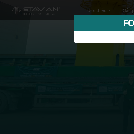
Giới thiệu
Sản 
FO