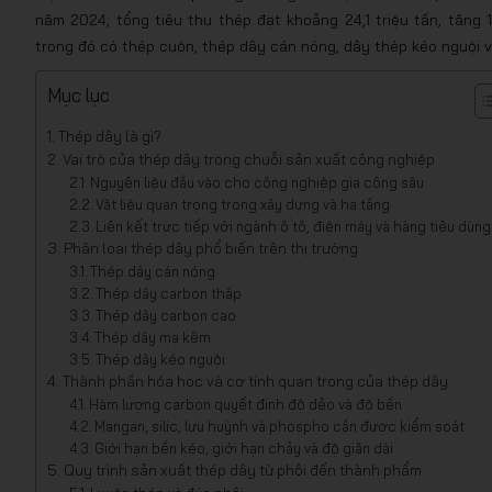
năm 2024; tổng tiêu thụ thép đạt khoảng 24,1 triệu tấn, tăn
trong đó có thép cuộn, thép dây cán nóng, dây thép kéo nguội 
Mục lục
Thép dây là gì?
Vai trò của thép dây trong chuỗi sản xuất công nghiệp
Nguyên liệu đầu vào cho công nghiệp gia công sâu
Vật liệu quan trọng trong xây dựng và hạ tầng
Liên kết trực tiếp với ngành ô tô, điện máy và hàng tiêu dùng
Phân loại thép dây phổ biến trên thị trường
Thép dây cán nóng
Thép dây carbon thấp
Thép dây carbon cao
Thép dây mạ kẽm
Thép dây kéo nguội
Thành phần hóa học và cơ tính quan trọng của thép dây
Hàm lượng carbon quyết định độ dẻo và độ bền
Mangan, silic, lưu huỳnh và phospho cần được kiểm soát
Giới hạn bền kéo, giới hạn chảy và độ giãn dài
Quy trình sản xuất thép dây từ phôi đến thành phẩm