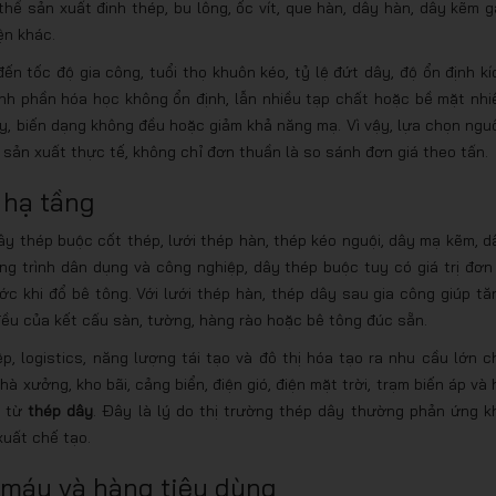
hể sản xuất đinh thép, bu lông, ốc vít, que hàn, dây hàn, dây kẽm ga
ện khác.
n tốc độ gia công, tuổi thọ khuôn kéo, tỷ lệ đứt dây, độ ổn định kí
h phần hóa học không ổn định, lẫn nhiều tạp chất hoặc bề mặt nhi
ây, biến dạng không đều hoặc giảm khả năng mạ. Vì vậy, lựa chọn ngu
 sản xuất thực tế, không chỉ đơn thuần là so sánh đơn giá theo tấn.
 hạ tầng
 thép buộc cốt thép, lưới thép hàn, thép kéo nguội, dây mạ kẽm, d
ng trình dân dụng và công nghiệp, dây thép buộc tuy có giá trị đơn 
ớc khi đổ bê tông. Với lưới thép hàn, thép dây sau gia công giúp tă
đều của kết cấu sàn, tường, hàng rào hoặc bê tông đúc sẵn.
p, logistics, năng lượng tái tạo và đô thị hóa tạo ra nhu cầu lớn c
xưởng, kho bãi, cảng biển, điện gió, điện mặt trời, trạm biến áp và 
c từ
thép dây
. Đây là lý do thị trường thép dây thường phản ứng k
xuất chế tạo.
n máy và hàng tiêu dùng