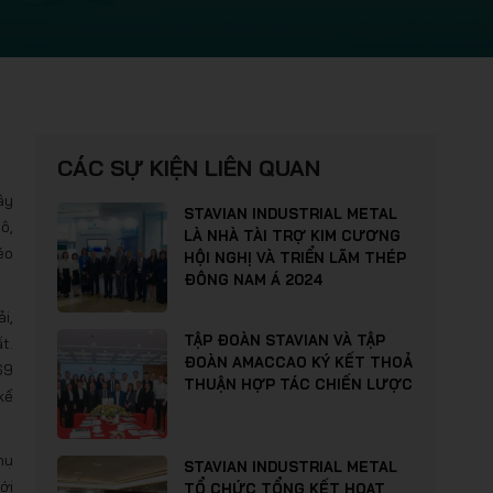
CÁC SỰ KIỆN LIÊN QUAN
ây
STAVIAN INDUSTRIAL METAL
ô,
LÀ NHÀ TÀI TRỢ KIM CƯƠNG
éo
HỘI NGHỊ VÀ TRIỂN LÃM THÉP
ĐÔNG NAM Á 2024
i,
TẬP ĐOÀN STAVIAN VÀ TẬP
t.
ĐOÀN AMACCAO KÝ KẾT THOẢ
69
THUẬN HỢP TÁC CHIẾN LƯỢC
kế
hụ
STAVIAN INDUSTRIAL METAL
ới
TỔ CHỨC TỔNG KẾT HOẠT