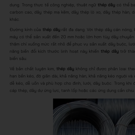
dụng. Trong thực tế công nghiệp, thuật ngữ
thép dây
có thể ba
carbon cao, dây thép mạ kẽm, dây thép lò xo, dây thép hàn, d
khác.
Đường kính của
thép dây
rất đa dạng. Với thép dây cán nóng,
máy có thể sản xuất đến 20 mm hoặc lớn hơn tùy dây chuyền c
thậm chí xuống mức rất nhỏ để phục vụ sản xuất dây buộc, lưới 
năng biến đổi kích thước linh hoạt này khiến
thép dây
trở thà
biến sâu.
Về bản chất luyện kim,
thép dây
không chỉ được phân loại the
hạn bền kéo, độ giãn dài, khả năng hàn, khả năng kéo nguội và 
dễ kéo, dễ uốn và phù hợp cho đinh, lưới, dây buộc. Trong khi
cáp thép, dây dự ứng lực, tanh lốp hoặc các ứng dụng cần chịu 