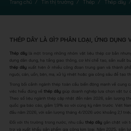
Trang chủ
Tin thị trường
Thép
Thép dây
THÉP DÂY LÀ GÌ? PHÂN LOẠI, ỨNG DỤNG V
Thép dây
là một trong những nhóm vật liệu thép cơ bản nhưng 
dựng dân dụng, hạ tầng giao thông, cơ khí chế tạo, sản xuất bu l
thép dây
xuất hiện ở nhiều công đoạn trung gian và thành ph
nguội, cán, uốn, bện, mạ, xử lý nhiệt hoặc gia công sâu để tạo 
Trong bối cảnh ngành thép toàn cầu biến động mạnh về cung cầu
việc hiểu đúng về
thép dây
giúp doanh nghiệp lựa chọn vật tư ch
Theo số liệu ngành thép cập nhật đến năm 2026, sản lượng th
quốc gia báo cáo, giảm 1,9% so với cùng kỳ năm trước. Việt Na
đầu năm 2026, với sản lượng tháng 4/2026 ước khoảng 2,1 triệu
Đối với thị trường trong nước, nhu cầu
thép dây
gắn chặt với t
trợ và xuất khẩu sản phẩm gia công kim loại. Năm 2025, sản lư