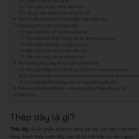
Luyện thép và đúc phôi
Cán nóng thành thép dây cuộn
Tẩy gỉ, kéo nguội, ủ và xử lý bề mặt
Tiêu chuẩn kỹ thuật thường gặp của thép dây
Ứng dụng thực tế của thép dây
Sản xuất đinh, vít, bu lông và ốc vít
Sản xuất lưới thép, hàng rào và vật liệu xây dựng
Sản xuất cáp thép và dây chịu lực
Sản xuất lò xo và linh kiện đàn hồi
Sản xuất dây hàn và vật liệu hàn
Thị trường thép dây và xu hướng mới nhất
Nhu cầu thép toàn cầu phục hồi phân hóa theo khu vực
Việt Nam tiếp tục là thị trường thép năng động tại Đông Na
Xu hướng chất lượng cao và truy xuất nguồn gốc
Stavian Industrial Metal – nhà cung ứng thép dây uy tín
Kết luận
Thép dây là gì?
Thép dây
là sản phẩm thép có dạng sợi dài, tiết diện tròn hoặ
nóng thành thép cuộn dây, sau đó có thể tiếp tục kéo nguội, 