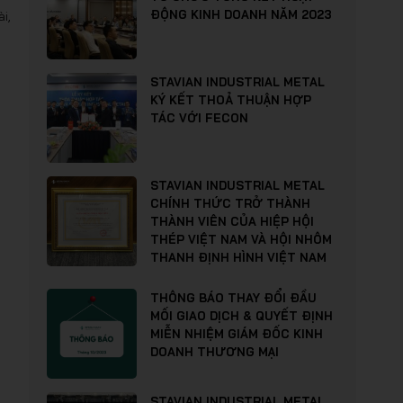
ĐỘNG KINH DOANH NĂM 2023
i,
STAVIAN INDUSTRIAL METAL
KÝ KẾT THOẢ THUẬN HỢP
TÁC VỚI FECON
STAVIAN INDUSTRIAL METAL
CHÍNH THỨC TRỞ THÀNH
THÀNH VIÊN CỦA HIỆP HỘI
THÉP VIỆT NAM VÀ HỘI NHÔM
THANH ĐỊNH HÌNH VIỆT NAM
THÔNG BÁO THAY ĐỔI ĐẦU
MỐI GIAO DỊCH & QUYẾT ĐỊNH
MIỄN NHIỆM GIÁM ĐỐC KINH
DOANH THƯƠNG MẠI
STAVIAN INDUSTRIAL METAL