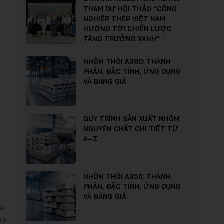
THAM DỰ HỘI THẢO “CÔNG
NGHIỆP THÉP VIỆT NAM
HƯỚNG TỚI CHIẾN LƯỢC
TĂNG TRƯỞNG XANH”
NHÔM THỎI A380: THÀNH
PHẦN, ĐẶC TÍNH, ỨNG DỤNG
VÀ BẢNG GIÁ
QUY TRÌNH SẢN XUẤT NHÔM
NGUYÊN CHẤT CHI TIẾT TỪ
A–Z
NHÔM THỎI A356: THÀNH
PHẦN, ĐẶC TÍNH, ỨNG DỤNG
VÀ BẢNG GIÁ
án
sử