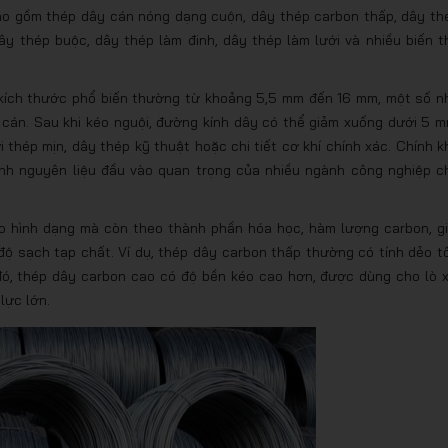
o gồm thép dây cán nóng dạng cuộn, dây thép carbon thấp, dây th
ây thép buộc, dây thép làm đinh, dây thép làm lưới và nhiều biến t
 kích thước phổ biến thường từ khoảng 5,5 mm đến 16 mm, một số n
án. Sau khi kéo nguội, đường kính dây có thể giảm xuống dưới 5 m
thép mịn, dây thép kỹ thuật hoặc chi tiết cơ khí chính xác. Chính k
nh nguyên liệu đầu vào quan trọng của nhiều ngành công nghiệp c
o hình dạng mà còn theo thành phần hóa học, hàm lượng carbon, gi
độ sạch tạp chất. Ví dụ, thép dây carbon thấp thường có tính dẻo tố
 đó, thép dây carbon cao có độ bền kéo cao hơn, được dùng cho lò x
lực lớn.