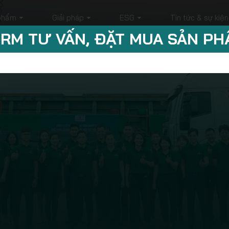
phẩm
Giải pháp
ESG
Tin tức & sự kiện
RM TƯ VẤN, ĐẶT MUA SẢN P